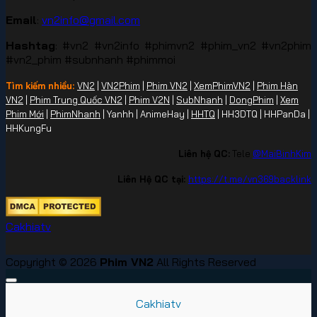
Email
:
vn2info@gmail.com
Hashtag
: #vn2 #vn2info #phimvn2 #phim_vn2 #vn2phim
#vn2_phim #subnhanh #phimmoi
Tìm kiếm nhiều:
VN2
|
VN2Phim
|
Phim VN2
|
XemPhimVN2
|
Phim Hàn
VN2
|
Phim Trung Quốc VN2
|
Phim V2N
|
SubNhanh
|
DongPhim
|
Xem
Phim Mới
|
PhimNhanh
| Yanhh | AnimeHay |
HHTQ
| HH3DTQ | HHPanDa |
HHKungFu
Liên hệ QC:
Tele
@MaiBinhKim
Liên Hệ QC tại:
https://t.me/vn369backlink
Cakhiatv
Copyright © 2026
Phim VN2
All Rights Reserved
Cakhiatv