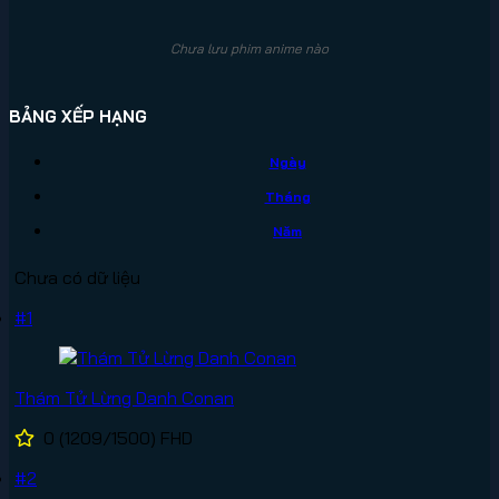
Chưa lưu phim anime nào
BẢNG XẾP HẠNG
Ngày
Tháng
Năm
Chưa có dữ liệu
#1
Thám Tử Lừng Danh Conan
0
(1209/1500)
FHD
#2