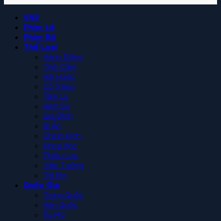
VN2
Phim Lẻ
Phim Bộ
Thể Loại
Hành Động
Tình Cảm
Hài Hước
Cổ Trang
Tâm Lý
Hình Sự
Gia Đình
Bí Ẩn
Chính Kịch
Khoa Học
Phiêu Lưu
Viễn Tưởng
Trẻ Em
Quốc Gia
Trung Quốc
Hàn Quốc
Âu Mỹ