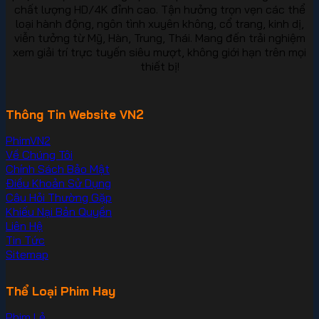
chất lượng HD/4K đỉnh cao. Tận hưởng trọn vẹn các thể
loại hành động, ngôn tình xuyên không, cổ trang, kinh dị,
viễn tưởng từ Mỹ, Hàn, Trung, Thái. Mang đến trải nghiệm
xem giải trí trực tuyến siêu mượt, không giới hạn trên mọi
thiết bị!
Thông Tin Website VN2
PhimVN2
Về Chúng Tôi
Chính Sách Bảo Mật
Điều Khoản Sử Dụng
Câu Hỏi Thường Gặp
Khiếu Nại Bản Quyền
Liên Hệ
Tin Tức
Sitemap
Thể Loại Phim Hay
Phim Lẻ