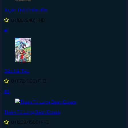
Tuyệt Thế Chiến Hồn
0
(180/240)
FHD
#1
Đảo Hải Tặc
0
(1172/1190)
FHD
#2
Thám Tử Lừng Danh Conan
0
(1209/1500)
FHD