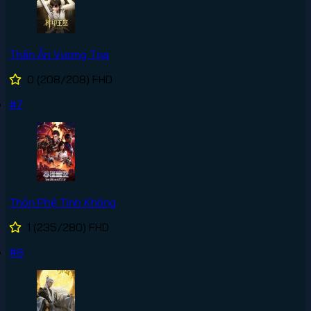
Thần Ấn Vương Tọa
0
(208/208)
FHD
#7
Thôn Phệ Tinh Không
1
(235/280)
FHD
#8