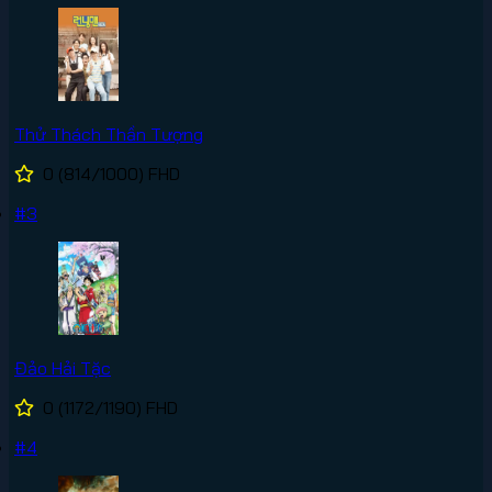
Thử Thách Thần Tượng
0
(814/1000)
FHD
#3
Đảo Hải Tặc
0
(1172/1190)
FHD
#4