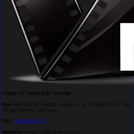
CÔNG TY TNHH GIẢI TRÍ VN2
Địa chỉ:
243/25 Đường Quang Trung, Phường 10, Gò Vấp,
TP. Hồ Chí Minh, Việt Nam
SĐT
:
0908.992.722
Website
: https://sakinasamo.com/