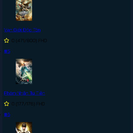
Vạn Giới Độc Tôn
0
(471/800)
FHD
#5
Phàm Nhân Tu Tiên
0
(177/176)
FHD
#6