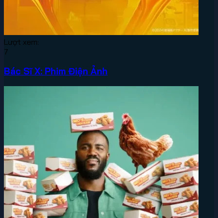
Lượt xem:
7
Bác Sĩ X: Phim Điện Ảnh