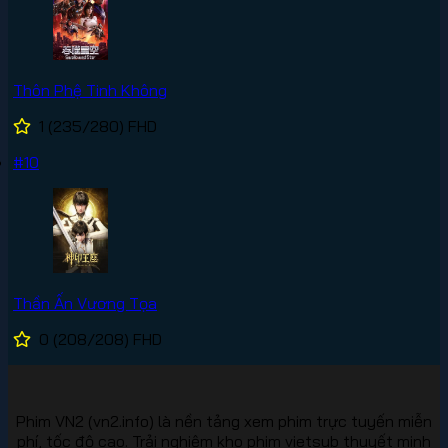
Thôn Phệ Tinh Không
1
(235/280)
FHD
#10
Thần Ấn Vương Tọa
0
(208/208)
FHD
Phim VN2 (vn2.info) là nền tảng xem phim trực tuyến miễn
phí, tốc độ cao. Trải nghiệm kho phim vietsub thuyết minh