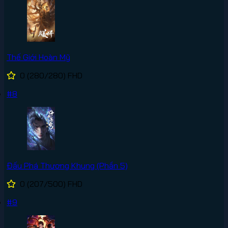
Thế Giới Hoàn Mỹ
0
(280/280)
FHD
#8
Đấu Phá Thương Khung (Phần 5)
0
(207/500)
FHD
#9