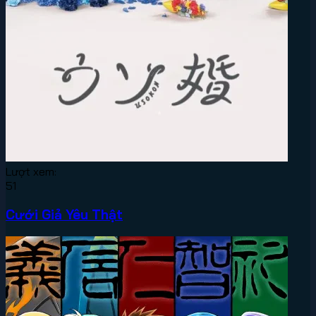
Lượt xem:
51
Cưới Giả Yêu Thật