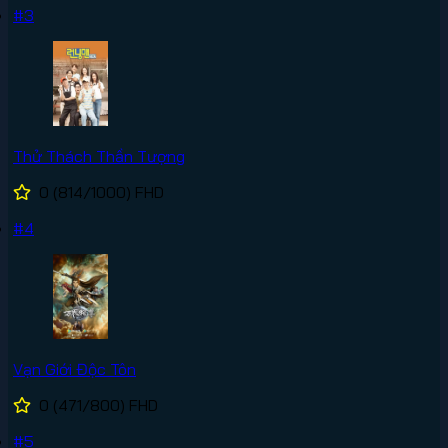
#3
Thử Thách Thần Tượng
0
(814/1000)
FHD
#4
Vạn Giới Độc Tôn
0
(471/800)
FHD
#5