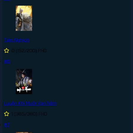
Tiên Nghịch
0
(152/200)
FHD
#6
Luyện Khí Mười Vạn Năm
1
(365/380)
FHD
#7