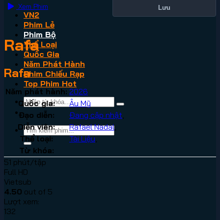
Xem Phim
Lưu
VN2
Phim Lẻ
Phim Bộ
Rafa
Thể Loại
Quốc Gia
Năm Phát Hành
Rafa
Phim Chiếu Rạp
Top Phim Hot
Năm phát hành:
2026
Quốc gia:
Âu Mỹ
Đạo diễn:
Đang cập nhật
,
Diễn viên:
Rafael Nadal
,
Thể loại:
Tài Liệu
,
Từ khóa:
51 phút/tập
Full HD
Vietsub
4.50
out of 5
Lượt xem:
132