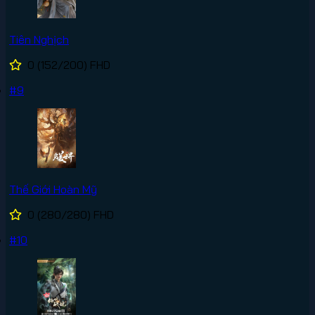
Tiên Nghịch
0
(152/200)
FHD
#9
Thế Giới Hoàn Mỹ
0
(280/280)
FHD
#10