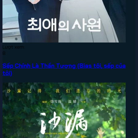
Lượt xem:
8
Sếp Chính Là Thần Tượng (Bias tôi, sếp của
tôi)