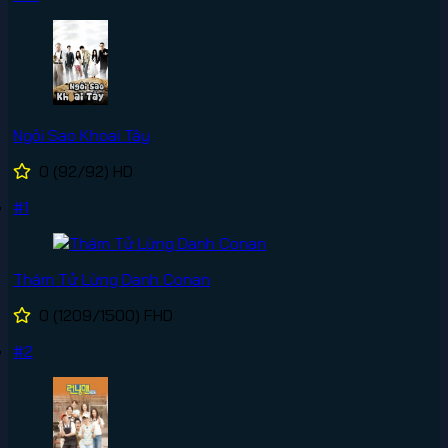
Ngôi Sao Khoai Tây
0
(92/92)
HD
#1
Thám Tử Lừng Danh Conan
0
(1209/1500)
FHD
#2