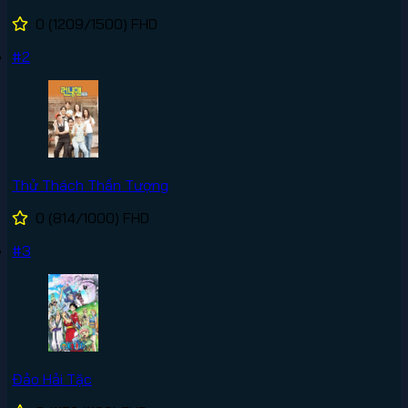
0
(1209/1500)
FHD
#2
Thử Thách Thần Tượng
0
(814/1000)
FHD
#3
Đảo Hải Tặc