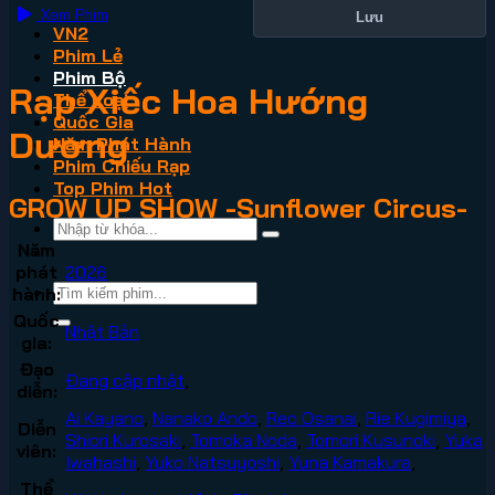
Xem Phim
Lưu
VN2
Phim Lẻ
Phim Bộ
Rạp Xiếc Hoa Hướng
Thể Loại
Quốc Gia
Dương
Năm Phát Hành
Phim Chiếu Rạp
Top Phim Hot
GROW UP SHOW -Sunflower Circus-
Năm
phát
2026
hành:
Quốc
Nhật Bản
gia:
Đạo
Đang cập nhật
,
diễn:
Ai Kayano
,
Nanako Ando
,
Reo Osanai
,
Rie Kugimiya
,
Diễn
Shiori Kurosaki
,
Tomoka Noda
,
Tomori Kusunoki
,
Yuka
viên:
Iwahashi
,
Yuko Natsuyoshi
,
Yuna Kamakura
,
Thể