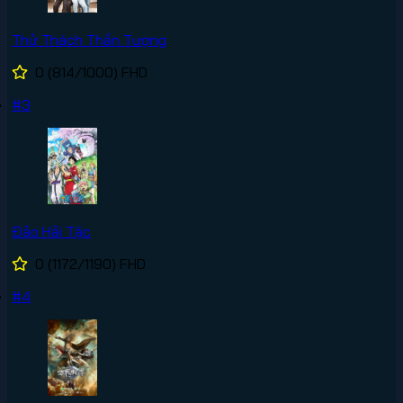
Thử Thách Thần Tượng
0
(814/1000)
FHD
#3
Đảo Hải Tặc
0
(1172/1190)
FHD
#4