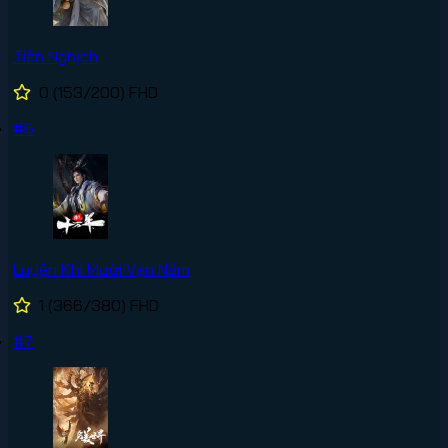
Tiên Nghịch
0
(153/200)
FHD
#6
Luyện Khí Mười Vạn Năm
1
(366/380)
FHD
#7