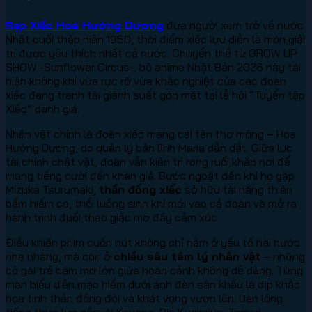
Rạp Xiếc Hoa Hướng Dương
đưa người xem trở về nước
Nhật cuối thập niên 1950, thời điểm xiếc lưu diễn là món giải
trí được yêu thích nhất cả nước. Chuyển thể từ GROW UP
SHOW -Sunflower Circus-, bộ anime Nhật Bản 2026 này tái
hiện không khí vừa rực rỡ vừa khắc nghiệt của các đoàn
xiếc đang tranh tài giành suất góp mặt tại lễ hội “Tuyển tập
Xiếc” danh giá.
Nhân vật chính là đoàn xiếc mang cái tên thơ mộng – Hoa
Hướng Dương, do quản lý bản lĩnh Maria dẫn dắt. Giữa lúc
tài chính chật vật, đoàn vẫn kiên trì rong ruổi khắp nơi để
mang tiếng cười đến khán giả. Bước ngoặt đến khi họ gặp
Mizuka Tsurumaki,
thần đồng xiếc
sở hữu tài năng thiên
bẩm hiếm có, thổi luồng sinh khí mới vào cả đoàn và mở ra
hành trình đuổi theo giấc mơ đầy cảm xúc.
Điều khiến phim cuốn hút không chỉ nằm ở yếu tố hài hước
nhẹ nhàng, mà còn ở
chiều sâu tâm lý nhân vật
– những
cô gái trẻ dám mơ lớn giữa hoàn cảnh không dễ dàng. Từng
màn biểu diễn mạo hiểm dưới ánh đèn sân khấu là dịp khắc
họa tinh thần đồng đội và khát vọng vươn lên. Dàn lồng
tiếng thực lực gồm Ai Kayano, Rie Kugimiya, Tomori