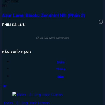
Lượt xem:
80
Azur Lane: Bisoku Zenshin! Ni!! (Phần 2)
PHIM ĐÃ LƯU
Chưa lưu phim anime nào
BẢNG XẾP HẠNG
Ngày
Tháng
Năm
#1
Thám Tử Lừng Danh Conan