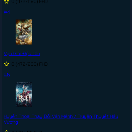
0
(1172/1190)
FHD
#4
Vạn Giới Độc Tôn
0
(472/800)
FHD
#5
Huyền Thoại Thay Đổi Vận Mệnh / Truyền Thuyết Hầu
Vương