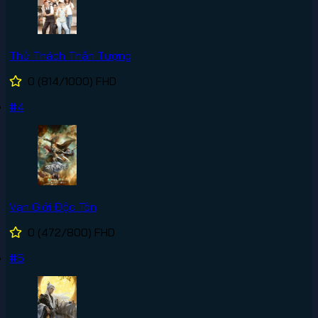
Thử Thách Thần Tượng
0
(814/1000)
FHD
#4
Vạn Giới Độc Tôn
0
(472/800)
FHD
#5