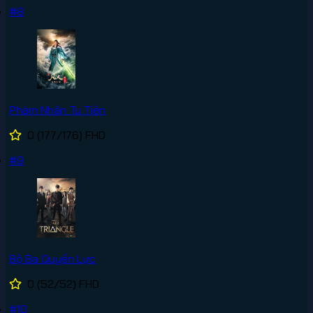
#8
Phàm Nhân Tu Tiên
0
(177/176)
FHD
#9
Bộ Ba Quyền Lực
0
(52/52)
FHD
#10