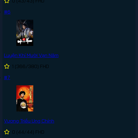
0
(43/43)
FHD
#6
Luyện Khí Mười Vạn Năm
1
(366/380)
FHD
#7
Vương Triều Ung Chính
0
(44/44)
FHD