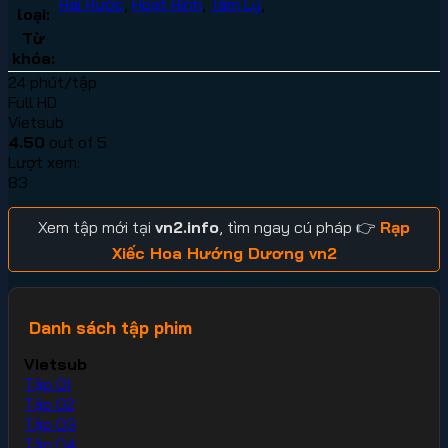
Hài Hước
,
Hoạt Hình
,
Tâm Lý
,
loại:
Từ
khóa:
24 phút/tập
Full HD
Vietsub
4.50
out of 5
Lượt xem:
83
Xem tập mới tại
vn2.info
, tìm ngay cú pháp 👉
Rạp
Xiếc Hoa Hướng Dương vn2
Danh sách tập phim
Vietsub
Tập 01
Tập 02
Tập 03
Tập 04