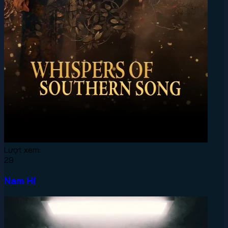
Lượt xem:
29
Nam Hí