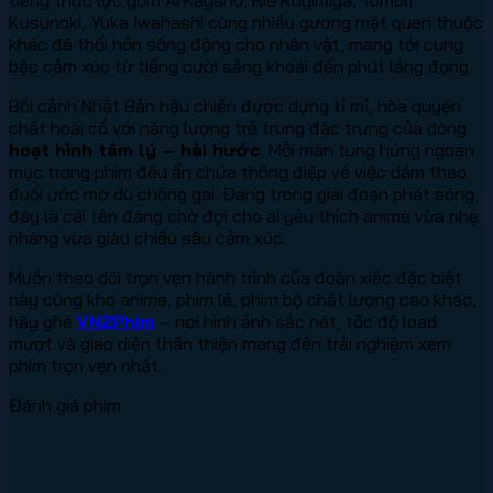
Kusunoki, Yuka Iwahashi cùng nhiều gương mặt quen thuộc
khác đã thổi hồn sống động cho nhân vật, mang tới cung
bậc cảm xúc từ tiếng cười sảng khoái đến phút lắng đọng.
Bối cảnh Nhật Bản hậu chiến được dựng tỉ mỉ, hòa quyện
chất hoài cổ với năng lượng trẻ trung đặc trưng của dòng
hoạt hình tâm lý – hài hước
. Mỗi màn tung hứng ngoạn
mục trong phim đều ẩn chứa thông điệp về việc dám theo
đuổi ước mơ dù chông gai. Đang trong giai đoạn phát sóng,
đây là cái tên đáng chờ đợi cho ai yêu thích anime vừa nhẹ
nhàng vừa giàu chiều sâu cảm xúc.
Muốn theo dõi trọn vẹn hành trình của đoàn xiếc đặc biệt
này cùng kho anime, phim lẻ, phim bộ chất lượng cao khác,
hãy ghé
VN2Phim
– nơi hình ảnh sắc nét, tốc độ load
mượt và giao diện thân thiện mang đến trải nghiệm xem
phim trọn vẹn nhất.
Đánh giá phim