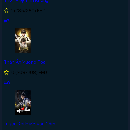
Thôn Phệ Tinh Không
1
(235/280)
FHD
#7
Thần Ấn Vương Tọa
0
(208/208)
FHD
#8
Luyện Khí Mười Vạn Năm