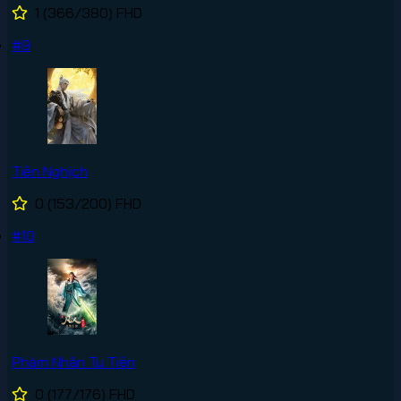
1
(366/380)
FHD
#9
Tiên Nghịch
0
(153/200)
FHD
#10
Phàm Nhân Tu Tiên
0
(177/176)
FHD