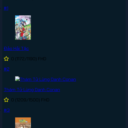
#1
Đảo Hải Tặc
0
(1172/1190)
FHD
#2
Thám Tử Lừng Danh Conan
0
(1209/1500)
FHD
#3