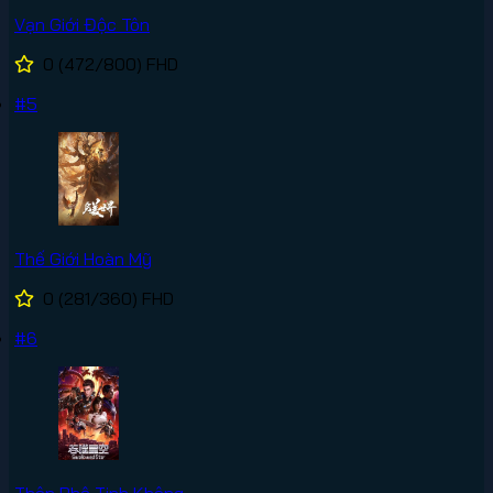
Vạn Giới Độc Tôn
0
(472/800)
FHD
#5
Thế Giới Hoàn Mỹ
0
(281/360)
FHD
#6