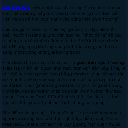
Rơi Vào Bẫy
mở ra một câu hỏi tưởng đơn giản mà hóa ra
khó nhằn: điều gì xảy ra khi bạn nhét chung một đám diễn
viên hài có cá tính cực mạnh vào cùng một phim trường?
Câu chuyện khởi đi từ tham vọng của một đạo diễn tên
tuổi, người tin rằng quy tụ dàn sao hài “khét tiếng” sẽ tạo
ra công thức ăn khách. Trên giấy tờ, đó là kế hoạch hoàn
hảo. Nhưng ngay khi máy quay bắt đầu chạy, mọi thứ rẽ
sang một hướng không ai lường trước.
Điểm khiến bộ phim ghi dấu chính là
góc nhìn hậu trường
trần trụi
hiếm khi được khai thác trọn vẹn đến vậy. Thay vì
chỉ phô ra thành phẩm bóng bẩy, phim kéo khán giả vào tận
nơi mọi thứ vỡ vụn: những cuộc tranh cãi nảy lửa giữa các
cái tôi lớn, những màn ứng biến bất chợt không nằm trong
kịch bản, và cả khoảnh khắc cả đoàn phim tưởng như sắp
toang. Chính sự “quá đà” một cách thật thà ấy lại là thứ
tạo nên tiếng cười tự nhiên nhất, không cần gồng.
Dàn diễn viên gạo cội – trong đó có Petchtai Wongkamlao,
người vừa đóng vừa cầm trịch ghế đạo diễn, cùng Akom
Preedakul, Anake Inthajun và loạt gương mặt quen thuộc