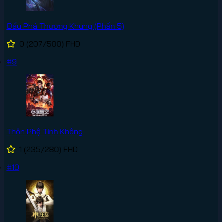
Đấu Phá Thương Khung (Phần 5)
0
(207/500)
FHD
#9
Thôn Phệ Tinh Không
1
(235/280)
FHD
#10