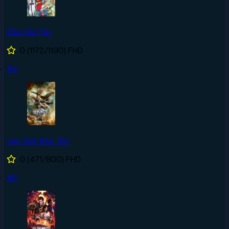
Đảo Hải Tặc
0
(1172/1190)
FHD
#4
Vạn Giới Độc Tôn
0
(471/800)
FHD
#5