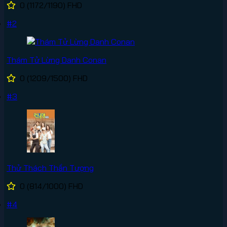
0
(1172/1190)
FHD
#2
Thám Tử Lừng Danh Conan
0
(1209/1500)
FHD
#3
Thử Thách Thần Tượng
0
(814/1000)
FHD
#4