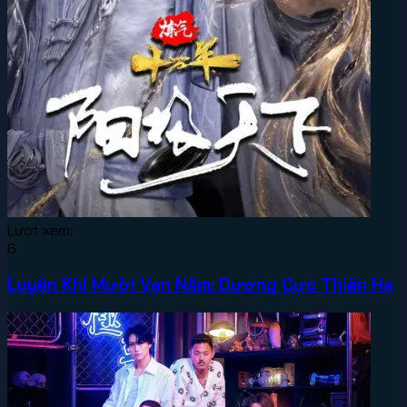
Lượt xem:
6
Luyện Khí Mười Vạn Năm: Dương Cực Thiên Hạ