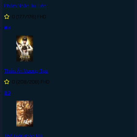
Phàm Nhân Tu Tiên
0
(177/176)
FHD
#8
Thần Ấn Vương Tọa
0
(208/208)
FHD
#9
Thế Giới Hoàn Mỹ