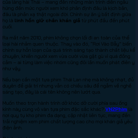
của làng hài Thái – mang đến những màn trình diễn ngẫu
hứng đến mức người xem khó phân định đâu là kịch bản,
đâu là phản xạ thật ngoài đời. Chính sự ăn ý bất định giữa
họ là
linh hồn giữ chân khán giả
từ phút đầu đến phút
cuối.
Ra mắt năm 2010, phim không chọn lối đi an toàn của thể
loại hài nhảm quen thuộc. Thay vào đó, “Rơi Vào Bẫy” biến
chính sự hỗn loạn của quá trình sáng tạo thành chất liệu kể
chuyện, khiến người xem vừa cười vừa gật gù vì quá đồng
cảm – ai từng làm việc nhóm cũng đôi lần muốn phát điên y
như vậy.
Nếu bạn cần một tựa phim Thái Lan nhẹ mà không nhạt, đủ
duyên để giải trí nhưng vẫn có chiều sâu để ngẫm về nghề
sáng tạo, đây là cái tên không nên lướt qua.
Muốn theo trọn hành trình dở khóc dở cười phía sau ống
kính này cùng vô vàn tựa phim đặc sắc khác?
VN2Phim
là
nơi quy tụ kho phim đa dạng, cập nhật liên tục, mang đến
trải nghiệm xem phim chất lượng cao cho mọi khán giả yêu
điện ảnh.