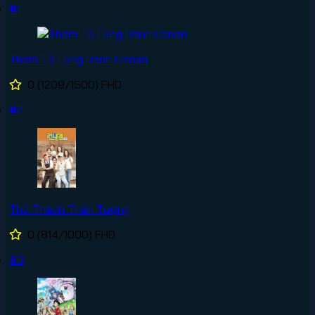
#1
Thám Tử Lừng Danh Conan
0
(1209/1500)
FHD
#2
Thử Thách Thần Tượng
0
(814/1000)
FHD
#3