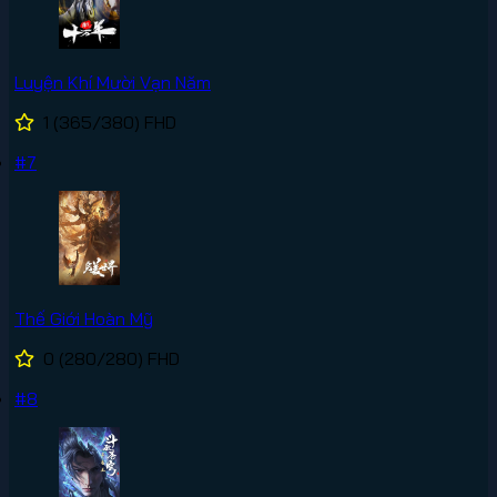
Luyện Khí Mười Vạn Năm
1
(365/380)
FHD
#7
Thế Giới Hoàn Mỹ
0
(280/280)
FHD
#8