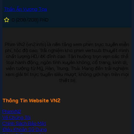
Thần Ấn Vương Tọa
0
(208/208)
FHD
Phim VN2 (vn2.info) là nền tảng xem phim trực tuyến miễn
phí, tốc độ cao. Trải nghiệm kho phim vietsub thuyết minh
chất lượng HD/4K đỉnh cao. Tận hưởng trọn vẹn các thể
loại hành động, ngôn tình xuyên không, cổ trang, kinh dị,
viễn tưởng từ Mỹ, Hàn, Trung, Thái. Mang đến trải nghiệm
xem giải trí trực tuyến siêu mượt, không giới hạn trên mọi
thiết bị!
Thông Tin Website VN2
PhimVN2
Về Chúng Tôi
Chính Sách Bảo Mật
Điều Khoản Sử Dụng