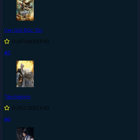
Vạn Giới Độc Tôn
0
(471/800)
FHD
#5
Tiên Nghịch
0
(152/200)
FHD
#6