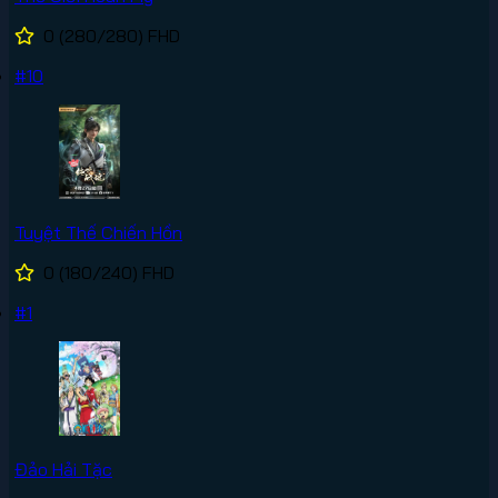
0
(280/280)
FHD
#10
Tuyệt Thế Chiến Hồn
0
(180/240)
FHD
#1
Đảo Hải Tặc