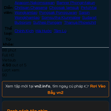
Apaporn Nakornsawan
,
Bamrer Phongintakun
,
Diễn
Chitisan Chaisena
,
Choosak Iamsuk
,
Petchtai
viên:
Wongkamlao
,
Pongsak Pongsuwan
,
Saisin
Wongkhamlao
,
Sornsutha Klunmalee
,
Sudarat
Butrprom
,
Suthep Pongam
,
Thanya Phowichit
,
Thể
Chính Kịch
,
Hài Hước
,
Tâm Lý
,
loại:
Từ
khóa:
88 phút
Full HD
Vietsub
4.50
out of 5
Lượt xem:
90
Xem tập mới tại
vn2.info
, tìm ngay cú pháp 👉
Rơi Vào
Bẫy vn2
Danh sách tập phim