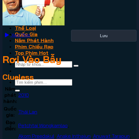
VN2
Phim Lẻ
Phim Bộ
Thể Loại
Quốc Gia
Xem Phim
Lưu
Năm Phát Hành
Phim Chiếu Rạp
Top Phim Hot
Rơi Vào Bẫy
Clueless
Năm
phát
2010
hành:
Quốc
Thái Lan
gia:
Đạo
Petchtai Wongkamlao
,
diễn:
Akom Preedakul
,
Anake Inthajun
,
Anuwat Tarapun
,