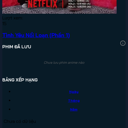
Lượt xem:
15
Tình Yêu Nổi Loạn (Phần 1)
PHIM ĐÃ LƯU
Chưa lưu phim anime nào
BẢNG XẾP HẠNG
Ngày
Tháng
Năm
Chưa có dữ liệu