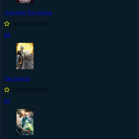
Thôn Phệ Tinh Không
1
(235/280)
FHD
#6
Tiên Nghịch
0
(152/200)
FHD
#7