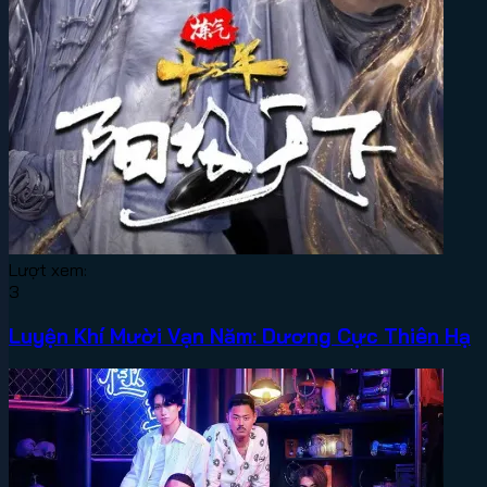
Lượt xem:
3
Luyện Khí Mười Vạn Năm: Dương Cực Thiên Hạ