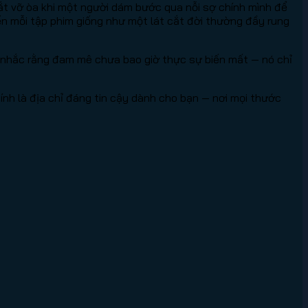
t vỡ òa khi một người dám bước qua nỗi sợ chính mình để
iến mỗi tập phim giống như một lát cắt đời thường đầy rung
i nhắc rằng đam mê chưa bao giờ thực sự biến mất — nó chỉ
ính là địa chỉ đáng tin cậy dành cho bạn — nơi mọi thước