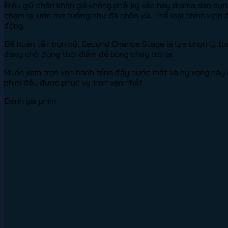
Điều giữ chân khán giả không phải kỹ xảo hay drama dàn dựn
chạm lại ước mơ tưởng như đã chôn vùi. Thể loại chính kịch đ
động.
Đã hoàn tất trọn bộ, Second Chance Stage là lựa chọn lý tư
đang chờ đúng thời điểm để bùng cháy trở lại.
Muốn xem trọn vẹn hành trình đầy nước mắt và hy vọng này 
phim đều được phục vụ trọn vẹn nhất.
Đánh giá phim