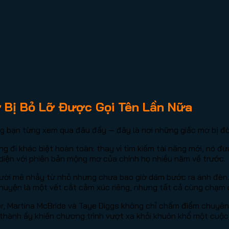
 Bị Bỏ Lỡ Được Gọi Tên Lần Nữa
g bạn từng xem qua đâu đấy — đây là nơi những giấc mơ bị đờ
 đi khác biệt hoàn toàn: thay vì tìm kiếm tài năng mới, nó 
ối diện với phiên bản mộng mơ của chính họ nhiều năm về trước.
người mê nhảy từ nhỏ nhưng chưa bao giờ dám bước ra ánh đèn
chuyện là một vết cắt cảm xúc riêng, nhưng tất cả cùng chạm
, Martina McBride và Taye Diggs không chỉ chấm điểm chuyên 
 thành ấy khiến chương trình vượt xa khỏi khuôn khổ một cuộc