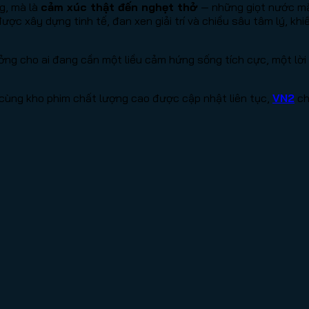
g, mà là
cảm xúc thật đến nghẹt thở
— những giọt nước mắ
ược xây dựng tinh tế, đan xen giải trí và chiều sâu tâm lý, kh
ởng cho ai đang cần một liều cảm hứng sống tích cực, một lờ
cùng kho phim chất lượng cao được cập nhật liên tục,
VN2
ch