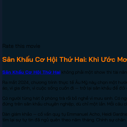
Rate this movie
Sân Khấu Cơ Hội Thứ Hai: Khi Ước Mơ
Sân Khấu Cơ Hội Thứ Hai
không phải một show thi tài năn
Ra mắt 2024, chương trình thực tế Âu Mỹ này chọn một hướng
áo, vì gia đình, vì cuộc sống cuốn đi — trở lại sân khấu để đ
Có người từng hát ở phòng trà rồi bỏ nghề vì mưu sinh. Có 
đứng trên sân khấu chuyên nghiệp, dù chỉ một lần. Mỗi câu 
Dàn giám khảo — cố vấn quy tụ Emmanuel Acho, Heidi Gardner
tìm lại sự tự tin đã ngủ quên theo năm tháng. Chính sự chân