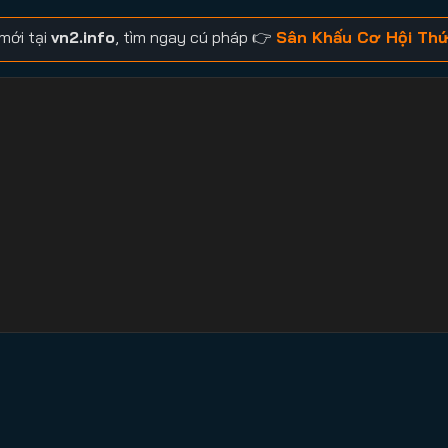
mới tại
vn2.info
, tìm ngay cú pháp 👉
Sân Khấu Cơ Hội Thứ