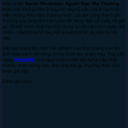
Điều khiến
Sarah Silverman: Người Bạn Yêu Thương
khác biệt không nằm ở quy mô hay kỹ xảo, mà ở cách cô
biến những điều tầm thường nhất của đời sống thành phi
thường qua lăng kính hài hước rất riêng. Bạn sẽ cười, rồi gật
gù, rồi bất chợt nhận ra mình đang tự vấn về chính cuộc đời
mình – mà không hề hay biết khoảnh khắc ấy đến từ lúc
nào.
Nếu bạn đang tìm một trải nghiệm vừa nhẹ nhàng vừa ám
ảnh theo cách rất riêng, đừng bỏ lỡ tác phẩm này. Truy cập
ngay
PhimVN2
– nơi quy tụ kho phim đa dạng, cập nhật
nhanh, chất lượng cao, đáp ứng mọi gu thưởng thức của
khán giả Việt.
Đánh giá phim