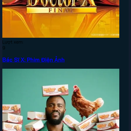
Lượt xem:
9
Bác Sĩ X: Phim Điện Ảnh