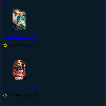
#5
Phàm Nhân Tu Tiên
0
(177/176)
FHD
#6
Thôn Phệ Tinh Không
1
(235/280)
FHD
#7