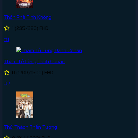
Thôn Phệ Tinh Không
1
(235/280)
FHD
#1
Thám Tử Lừng Danh Conan
0
(1209/1500)
FHD
#2
Thử Thách Thần Tượng