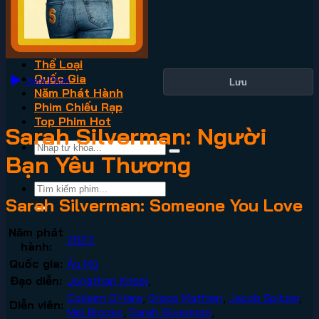
VN2
Phim Lẻ
Phim Bộ
Thể Loại
Quốc Gia
Xem Phim
Lưu
Năm Phát Hành
Phim Chiếu Rạp
Top Phim Hot
Sarah Silverman: Người
Bạn Yêu Thương
Sarah Silverman: Someone You Love
Năm phát
2023
hành:
Quốc gia:
Âu Mỹ
Đạo diễn:
Jonathan Krisel
,
Colleen O'Hara
,
Grace Mathien
,
Jacob Spitzer
,
Diễn viên:
Mel Brooks
,
Sarah Silverman
,