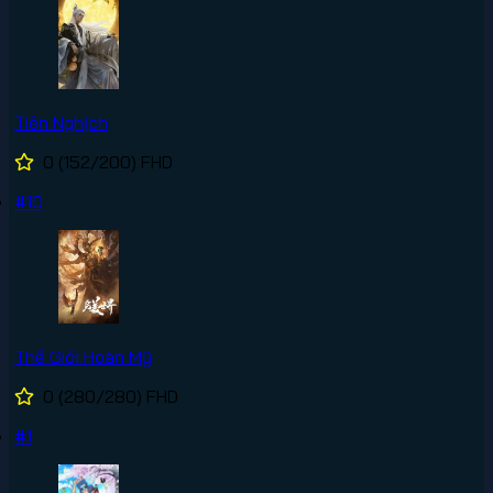
Tiên Nghịch
0
(152/200)
FHD
#10
Thế Giới Hoàn Mỹ
0
(280/280)
FHD
#1