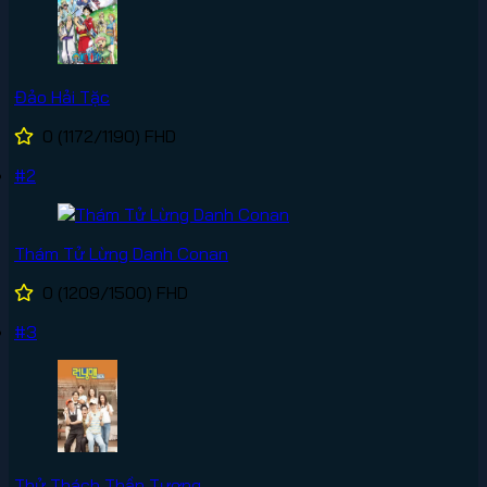
Đảo Hải Tặc
0
(1172/1190)
FHD
#2
Thám Tử Lừng Danh Conan
0
(1209/1500)
FHD
#3
Thử Thách Thần Tượng