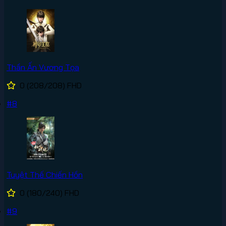
Thần Ấn Vương Tọa
0
(208/208)
FHD
#8
Tuyệt Thế Chiến Hồn
0
(180/240)
FHD
#9