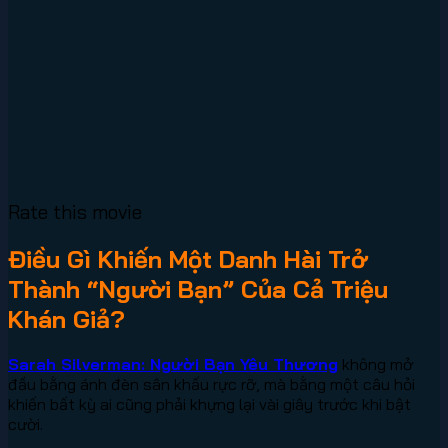
Rate this movie
Điều Gì Khiến Một Danh Hài Trở
Thành “Người Bạn” Của Cả Triệu
Khán Giả?
Sarah Silverman: Người Bạn Yêu Thương
không mở
đầu bằng ánh đèn sân khấu rực rỡ, mà bằng một câu hỏi
khiến bất kỳ ai cũng phải khựng lại vài giây trước khi bật
cười.