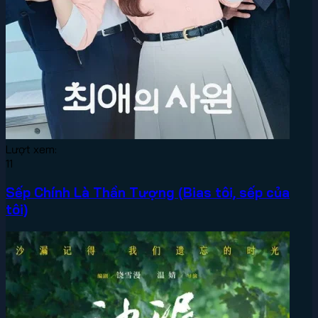
Lượt xem:
11
Sếp Chính Là Thần Tượng (Bias tôi, sếp của
tôi)