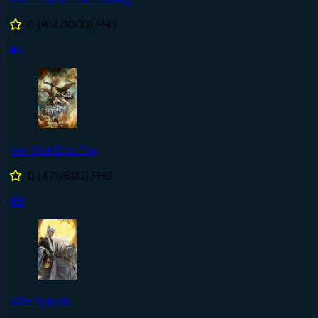
0
(814/1000)
FHD
#4
Vạn Giới Độc Tôn
0
(471/800)
FHD
#5
Tiên Nghịch