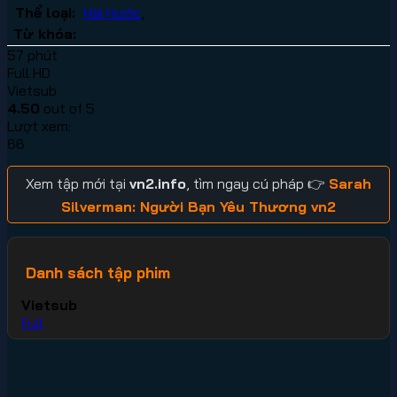
Thể loại:
Hài Hước
,
Từ khóa:
57 phút
Full HD
Vietsub
4.50
out of 5
Lượt xem:
66
Xem tập mới tại
vn2.info
, tìm ngay cú pháp 👉
Sarah
Silverman: Người Bạn Yêu Thương vn2
Danh sách tập phim
Vietsub
Full