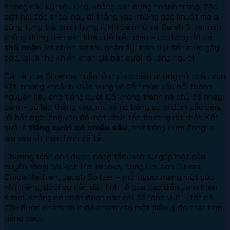
Không cầu kỳ hiệu ứng, không dàn dựng hoành tráng, đặc
biệt hài độc thoại này đi thẳng vào những góc khuất mà ai
cũng từng trải qua nhưng ít khi dám nói ra. Sarah Silverman
không đứng trên sân khấu để biểu diễn – cô đứng đó để
thú nhận
. Và chính sự thú nhận ấy, trần trụi đến mức gây
sốc, lại là thứ khiến khán giả bật cười rồi lặng người.
Cái tài của Silverman nằm ở chỗ cô biến những nỗi lo âu vụn
vặt, những khoảnh khắc vụng về đến mức xấu hổ, thành
nguyên liệu cho tiếng cười. Cô không tránh né chủ đề nhạy
cảm – cô lao thẳng vào, mổ xẻ nó bằng sự dí dỏm sắc bén,
rồi bất ngờ lồng vào đó một chút tổn thương rất thật. Kết
quả là
tiếng cười có chiều sâu
, thứ tiếng cười đọng lại
lâu sau khi màn hình đã tắt.
Chương trình còn được nâng tầm nhờ sự góp mặt của
huyền thoại hài kịch Mel Brooks, cùng Colleen O’Hara,
Grace Mathien, Jacob Spitzer – mỗi người mang một góc
nhìn riêng, dưới sự dẫn dắt tinh tế của đạo diễn Jonathan
Krisel. Không có phân đoạn nào chỉ để “cho vui” – tất cả
đều được chăm chút để chạm vào một điều gì đó thật hơn
tiếng cười.