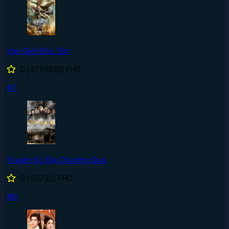
Vạn Giới Độc Tôn
0
(471/800)
FHD
#7
Truyền Kỳ Đại Chưởng Quỹ
0
(32/32)
FHD
#8