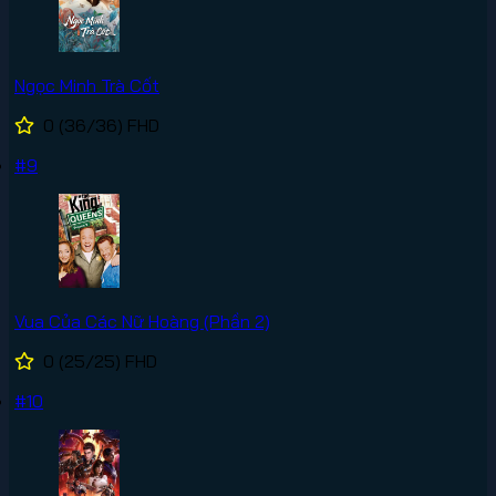
Ngọc Minh Trà Cốt
0
(36/36)
FHD
#9
Vua Của Các Nữ Hoàng (Phần 2)
0
(25/25)
FHD
#10