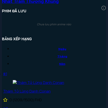
Nhất Trảm Thương Khung
PHIM ĐÃ LƯU
Chưa lưu phim anime nào
BẢNG XẾP HẠNG
Ngày
Tháng
Năm
#1
Thám Tử Lừng Danh Conan
0
(1209/1500)
FHD