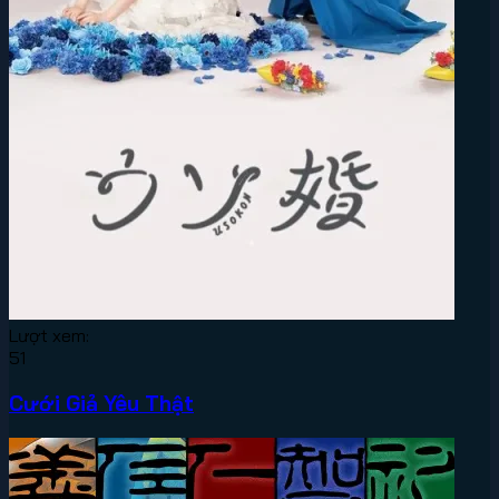
Lượt xem:
51
Cưới Giả Yêu Thật