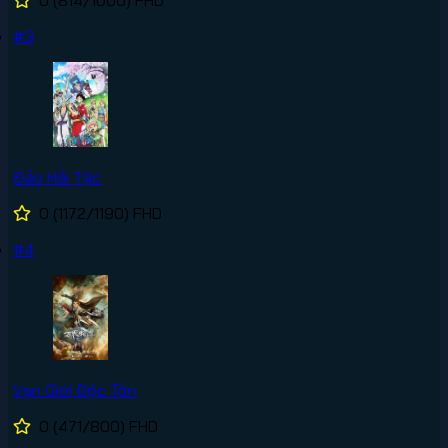
0
(814/1000)
FHD
#3
Đảo Hải Tặc
0
(1172/1190)
FHD
#4
Vạn Giới Độc Tôn
0
(471/800)
FHD