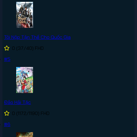
Tôi Nộp Tận Thế Cho Quốc Gia
0
(37/40)
FHD
#5
Đảo Hải Tặc
0
(1172/1190)
FHD
#6