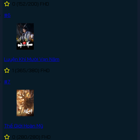
0
(152/200)
FHD
#6
Luyện Khí Mười Vạn Năm
1
(365/380)
FHD
#7
Thế Giới Hoàn Mỹ
0
(280/280)
FHD