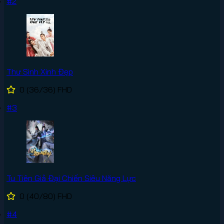
#2
Thư Sinh Xinh Đẹp
0
(36/36)
FHD
#3
Tu Tiên Giả Đại Chiến Siêu Năng Lực
0
(40/80)
FHD
#4