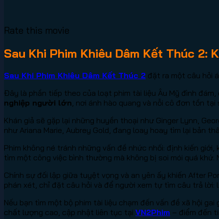
Rate this movie
Sau Khi Phim Khiêu Dâm Kết Thúc 2: K
Sau Khi Phim Khiêu Dâm Kết Thúc 2
đặt ra một câu hỏi 
Đây là phần tiếp theo của loạt phim tài liệu Âu Mỹ đình đám
nghiệp người lớn
, nơi ánh hào quang và nỗi cô đơn tồn tại
Khán giả sẽ gặp lại những huyền thoại như Ginger Lynn, Geor
như Ariana Marie, Aubrey Gold, đang loay hoay tìm lại bản th
Phim không né tránh những vấn đề nhức nhối: định kiến giới, 
tìm một công việc bình thường mà không bị soi mói quá khứ.
Chính sự đối lập giữa tuyệt vọng và an yên ấy khiến After 
phán xét, chỉ đặt câu hỏi và để người xem tự tìm câu trả lời
Nếu bạn tìm một bộ phim tài liệu chạm đến vấn đề xã hội ga
chất lượng cao, cập nhật liên tục tại
VN2Phim
– điểm đến ti