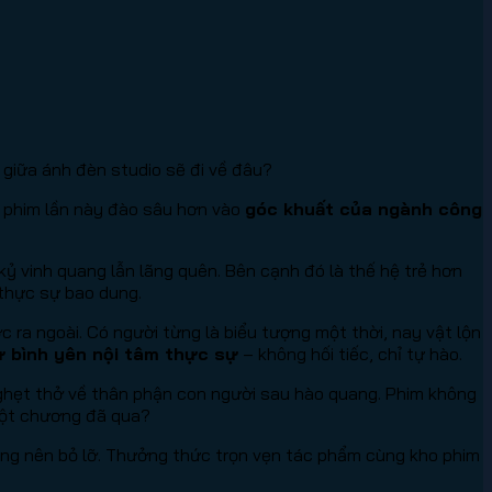
giữa ánh đèn studio sẽ đi về đâu?
i, phim lần này đào sâu hơn vào
góc khuất của ngành công
kỷ vinh quang lẫn lãng quên. Bên cạnh đó là thế hệ trẻ hơn
 thực sự bao dung.
c ra ngoài. Có người từng là biểu tượng một thời, nay vật lộn
ự bình yên nội tâm thực sự
– không hối tiếc, chỉ tự hào.
nghẹt thở về thân phận con người sau hào quang. Phim không
 một chương đã qua?
hông nên bỏ lỡ. Thưởng thức trọn vẹn tác phẩm cùng kho phim