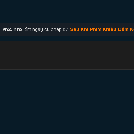
ại
vn2.info
, tìm ngay cú pháp 👉
Sau Khi Phim Khiêu Dâm K