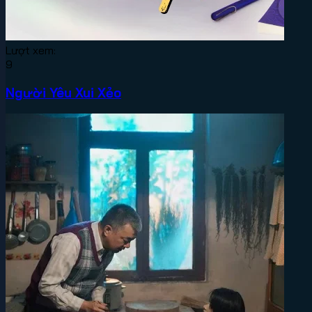
Lượt xem:
9
Người Yêu Xui Xẻo