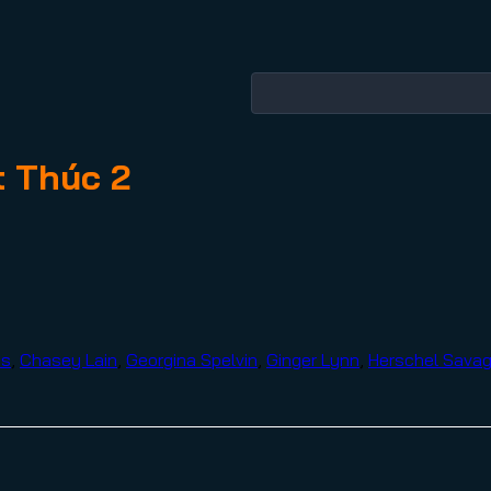
t Thúc 2
ws
,
Chasey Lain
,
Georgina Spelvin
,
Ginger Lynn
,
Herschel Sava