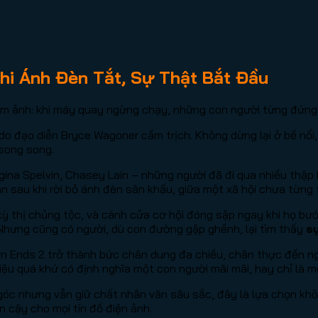
hi Ánh Đèn Tắt, Sự Thật Bắt Đầu
ám ảnh: khi máy quay ngừng chạy, những con người từng đứng 
, do đạo diễn Bryce Wagoner cầm trịch. Không dừng lại ở bề nổ
 song song.
gina Spelvin, Chasey Lain – những người đã đi qua nhiều thập 
ân sau khi rời bỏ ánh đèn sân khấu, giữa một xã hội chưa từng
kỳ thị chủng tộc, và cánh cửa cơ hội đóng sập ngay khi họ bướ
 Nhưng cũng có người, dù con đường gập ghềnh, lại tìm thấy
s
Porn Ends 2 trở thành bức chân dung đa chiều, chân thực đến 
: liệu quá khứ có định nghĩa một con người mãi mãi, hay chỉ là
i góc nhưng vẫn giữ chất nhân văn sâu sắc, đây là lựa chọn k
n cậy cho mọi tín đồ điện ảnh.