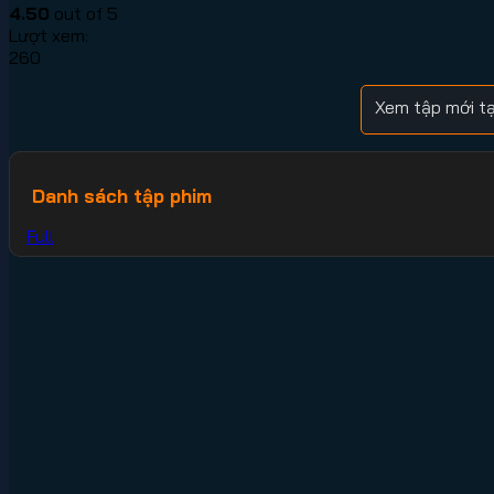
4.50
out of 5
Lượt xem:
260
Xem tập mới t
Danh sách tập phim
Full