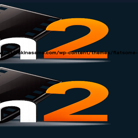
2
oot/sakinasamo.com/wp-content/themes/flatsome-ch