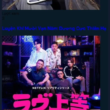
Lượt xem:
3
Luyện Khí Mười Vạn Năm: Dương Cực Thiên Hạ