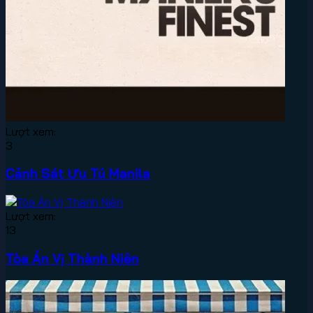
Lượt xem:
3
Cảnh Sát Ưu Tú Manila
Lượt xem:
13
Tòa Án Vị Thành Niên