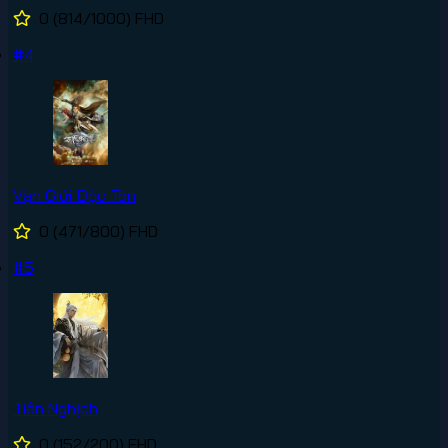
0
(814/1000)
FHD
#4
Vạn Giới Độc Tôn
0
(471/800)
FHD
#5
Tiên Nghịch
0
(152/200)
FHD