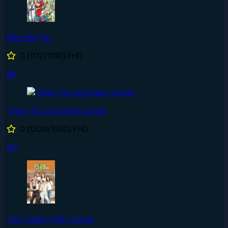
Đảo Hải Tặc
0
(1172/1190)
FHD
#2
Thám Tử Lừng Danh Conan
0
(1209/1500)
FHD
#3
Thử Thách Thần Tượng