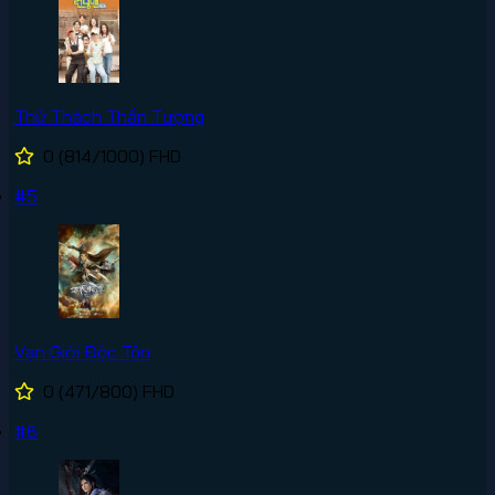
Thử Thách Thần Tượng
0
(814/1000)
FHD
#5
Vạn Giới Độc Tôn
0
(471/800)
FHD
#6