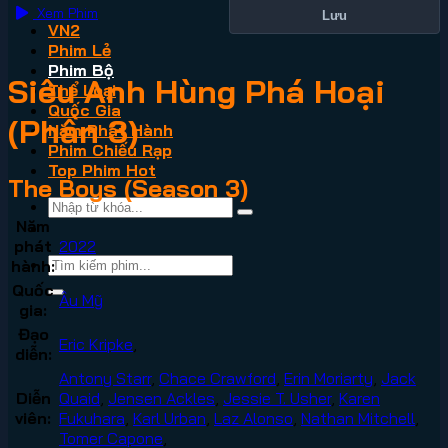
Xem Phim
Lưu
VN2
Phim Lẻ
Phim Bộ
Siêu Anh Hùng Phá Hoại
Thể Loại
Quốc Gia
(Phần 3)
Năm Phát Hành
Phim Chiếu Rạp
Top Phim Hot
The Boys (Season 3)
Năm
phát
2022
hành:
Quốc
Âu Mỹ
gia:
Đạo
Eric Kripke
,
diễn:
Antony Starr
,
Chace Crawford
,
Erin Moriarty
,
Jack
Diễn
Quaid
,
Jensen Ackles
,
Jessie T. Usher
,
Karen
viên:
Fukuhara
,
Karl Urban
,
Laz Alonso
,
Nathan Mitchell
,
Tomer Capone
,