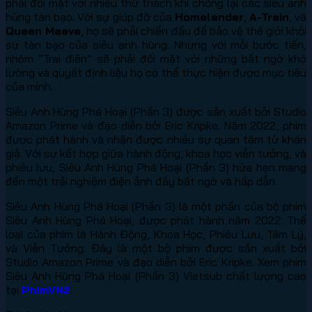
phải đối mặt với nhiều thử thách khi chống lại các siêu anh
hùng tàn bạo. Với sự giúp đỡ của
Homelander
,
A-Train
, và
Queen Maeve
, họ sẽ phải chiến đấu để bảo vệ thế giới khỏi
sự tàn bạo của siêu anh hùng. Nhưng với mỗi bước tiến,
nhóm “Trai điên” sẽ phải đối mặt với những bất ngờ khó
lường và quyết định liệu họ có thể thực hiện được mục tiêu
của mình.
Siêu Anh Hùng Phá Hoại (Phần 3) được sản xuất bởi Studio
Amazon Prime và đạo diễn bởi Eric Kripke. Năm 2022, phim
được phát hành và nhận được nhiều sự quan tâm từ khán
giả. Với sự kết hợp giữa hành động, khoa học viễn tưởng, và
phiêu lưu, Siêu Anh Hùng Phá Hoại (Phần 3) hứa hẹn mang
đến một trải nghiệm điện ảnh đầy bất ngờ và hấp dẫn.
Siêu Anh Hùng Phá Hoại (Phần 3) là một phần của bộ phim
Siêu Anh Hùng Phá Hoại, được phát hành năm 2022. Thể
loại của phim là Hành Động, Khoa Học, Phiêu Lưu, Tâm Lý,
và Viễn Tưởng. Đây là một bộ phim được sản xuất bởi
Studio Amazon Prime và đạo diễn bởi Eric Kripke. Xem phim
Siêu Anh Hùng Phá Hoại (Phần 3) Vietsub chất lượng cao
tại
PhimVN2
.