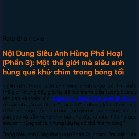
Rate this movie
Nội Dung Siêu Anh Hùng Phá Hoại
(Phần 3): Một thế giới mà siêu anh
hùng quá khứ chìm trong bóng tối
Nghìn năm trước, siêu anh hùng chinh phục trái tim khắp
thế giới. Nhưng bây giờ, họ đã trở thành biểu tượng của sự
tàn bạo và tham lam.
Siêu Anh Hùng Phá Hoại (Phần 3)
kể câu chuyện về nhóm “Trai điên” – những kẻ bất mãn với
xã hội và quyết định phá hoại thế giới siêu anh hùng. Với sự
gan góc và sẵn sàng chơi bẩn, họ đặt ra mục tiêu hạ gục
siêu anh hùng tồi tệ. Nhưng liệu họ có thể thành công?
Trong Siêu Anh Hùng Phá Hoại (Phần 3), nhóm “Trai điên” sẽ