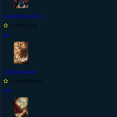
Hiệp Sĩ Mặt Nạ ZEZTZ
0
(46/50)
FHD
#9
Thế Giới Hoàn Mỹ
0
(280/280)
FHD
#10