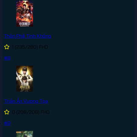
Thôn Phệ Tinh Không
1
(235/280)
FHD
#8
Thần Ấn Vương Tọa
0
(208/208)
FHD
#9