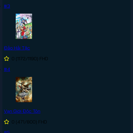
#3
Đảo Hải Tặc
0
(1172/1190)
FHD
#4
Vạn Giới Độc Tôn
0
(471/800)
FHD
#5