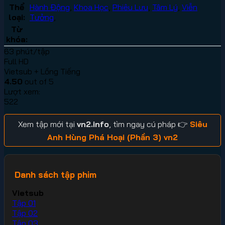
Thể
Hành Động
,
Khoa Học
,
Phiêu Lưu
,
Tâm Lý
,
Viễn
loại:
Tưởng
,
Từ
khóa:
63 phút/tập
Full HD
Vietsub + Lồng Tiếng
4.50
out of 5
Lượt xem:
522
Xem tập mới tại
vn2.info
, tìm ngay cú pháp 👉
Siêu
Anh Hùng Phá Hoại (Phần 3) vn2
Danh sách tập phim
Vietsub
Tập 01
Tập 02
Tập 03