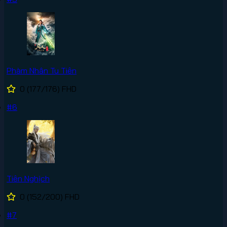
Phàm Nhân Tu Tiên
0
(177/176)
FHD
#6
Tiên Nghịch
0
(152/200)
FHD
#7