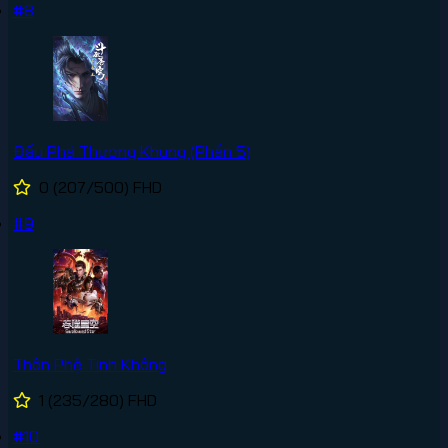
#8
Đấu Phá Thương Khung (Phần 5)
0
(207/500)
FHD
#9
Thôn Phệ Tinh Không
1
(235/280)
FHD
#10