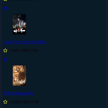
#6
Luyện Khí Mười Vạn Năm
1
(365/380)
FHD
#7
Thế Giới Hoàn Mỹ
0
(280/280)
FHD