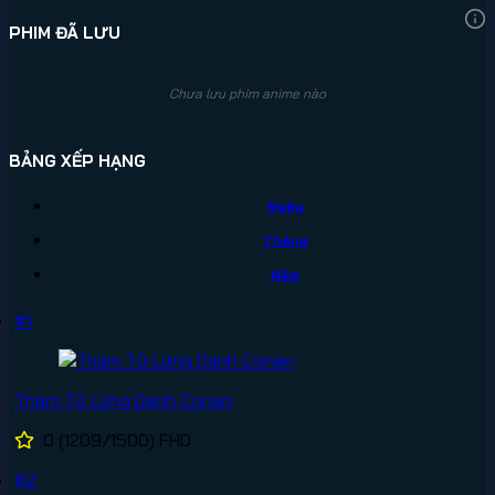
PHIM ĐÃ LƯU
Chưa lưu phim anime nào
BẢNG XẾP HẠNG
Ngày
Tháng
Năm
#1
Thám Tử Lừng Danh Conan
0
(1209/1500)
FHD
#2