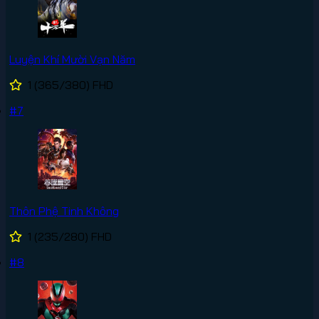
Luyện Khí Mười Vạn Năm
1
(365/380)
FHD
#7
Thôn Phệ Tinh Không
1
(235/280)
FHD
#8