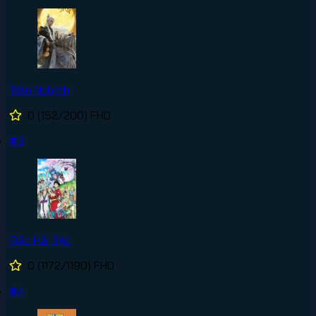
Tiên Nghịch
0
(152/200)
FHD
#3
Đảo Hải Tặc
0
(1172/1190)
FHD
#4