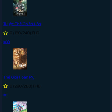
Tuyệt Thế Chiến Hồn
0
(180/240)
FHD
#10
Thế Giới Hoàn Mỹ
0
(280/280)
FHD
#1