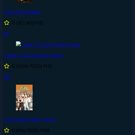
Thủy Long Ngâm
0
(40/40)
FHD
#1
Thám Tử Lừng Danh Conan
0
(1209/1500)
FHD
#2
Thử Thách Thần Tượng
0
(814/1000)
FHD