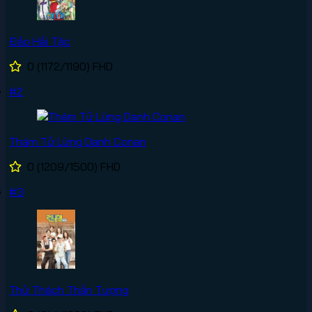
Đảo Hải Tặc
0
(1172/1190)
FHD
#2
Thám Tử Lừng Danh Conan
0
(1209/1500)
FHD
#3
Thử Thách Thần Tượng