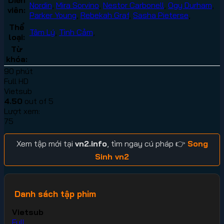
Nordin
,
Mira Sorvino
,
Nestor Carbonell
,
Ogy Durham
,
viên:
Parker Young
,
Rebekah Graf
,
Sasha Pieterse
,
Thể
Tâm Lý
,
Tình Cảm
,
loại:
Từ
khóa:
90 phút
Full HD
Vietsub
4.50
out of 5
Lượt xem:
75
Xem tập mới tại
vn2.info
, tìm ngay cú pháp 👉
Song
Sinh vn2
Danh sách tập phim
Vietsub
Full