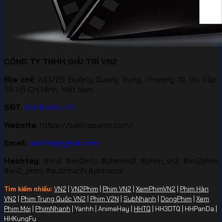
CÔNG TY TNHH GIẢI TRÍ VN2
Địa chỉ:
243/25 Đường Quang Trung, Phường 10, Gò Vấp,
TP. Hồ Chí Minh, Việt Nam
SĐT
:
0908.992.722
Website
: https://sakinasamo.com/
Email
:
vn2info@gmail.com
Hashtag
: #vn2 #vn2info #phimvn2 #phim_vn2 #vn2phim
#vn2_phim #subnhanh #phimmoi
Tìm kiếm nhiều:
VN2
|
VN2Phim
|
Phim VN2
|
XemPhimVN2
|
Phim Hàn
VN2
|
Phim Trung Quốc VN2
|
Phim V2N
|
SubNhanh
|
DongPhim
|
Xem
Phim Mới
|
PhimNhanh
| Yanhh | AnimeHay |
HHTQ
| HH3DTQ | HHPanDa |
HHKungFu