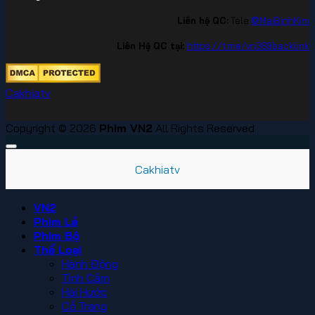
Liên hệ QC:
Tele
@MaiBinhKim
Liên Hệ QC tại:
https://t.me/vn369backlink
Cakhiatv
Copyright © 2026
Phim VN2
All Rights Reserved
Cakhiatv
VN2
Phim Lẻ
Phim Bộ
Thể Loại
Hành Động
Tình Cảm
Hài Hước
Cổ Trang