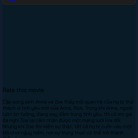
Rate this movie
Cặp song sinh Anna và Zoe thấy mối quan hệ của họ bị thử
thách vì tình yêu mới của Anna, Nick. Trong khi Anna, người
luôn tin tưởng, đang say đắm trong tình yêu, thì cô em gái
đa nghi Zoe lại cảm nhận được một mạng lưới lừa dối.
Nhưng khi Zoe tìm kiếm sự thật, tất cả họ bị cuốn vào một
trò chơi nguy hiểm, nơi sự trung thực có thể trở thành