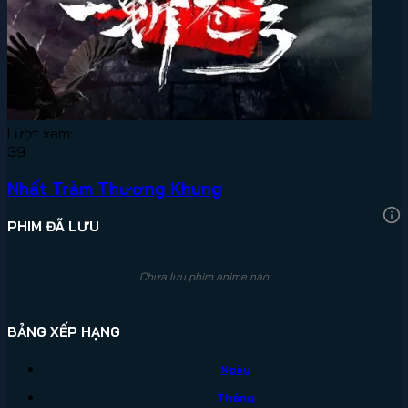
Lượt xem:
39
Nhất Trảm Thương Khung
PHIM ĐÃ LƯU
Chưa lưu phim anime nào
BẢNG XẾP HẠNG
Ngày
Tháng