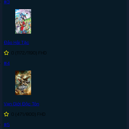
#3
Đảo Hải Tặc
0
(1172/1190)
FHD
#4
Vạn Giới Độc Tôn
0
(471/800)
FHD
#5