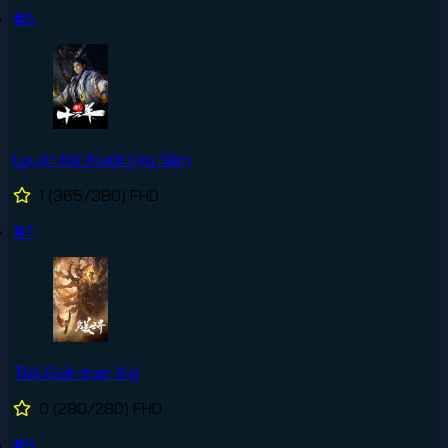
#6
Luyện Khí Mười Vạn Năm
1
(365/380)
FHD
#7
Thế Giới Hoàn Mỹ
0
(280/280)
FHD
#8