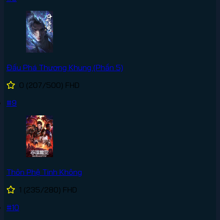
Đấu Phá Thương Khung (Phần 5)
0
(207/500)
FHD
#9
Thôn Phệ Tinh Không
1
(235/280)
FHD
#10