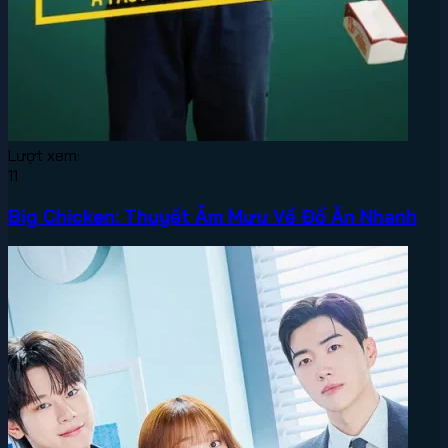
Lượt xem:
11
Big Chicken: Thuyết Âm Mưu Về Đồ Ăn Nhanh