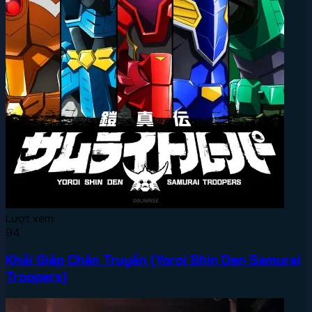
Lượt xem:
94
Khải Giáp Chân Truyền (Yoroi Shin Den Samurai
Troopers)