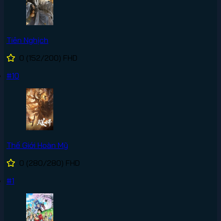
Tiên Nghịch
0
(152/200)
FHD
#10
Thế Giới Hoàn Mỹ
0
(280/280)
FHD
#1