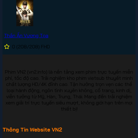
Thần Ấn Vương Tọa
0
(208/208)
FHD
Phim VN2 (vn2.info) là nền tảng xem phim trực tuyến miễn
phí, tốc độ cao. Trải nghiệm kho phim vietsub thuyết minh
chất lượng HD/4K đỉnh cao. Tận hưởng trọn vẹn các thể
loại hành động, ngôn tình xuyên không, cổ trang, kinh dị,
viễn tưởng từ Mỹ, Hàn, Trung, Thái. Mang đến trải nghiệm
xem giải trí trực tuyến siêu mượt, không giới hạn trên mọi
thiết bị!
Thông Tin Website VN2