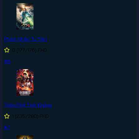
Phàm Nhân Tu Tiên
0
(177/176)
FHD
#6
Thôn Phệ Tinh Không
1
(235/280)
FHD
#7