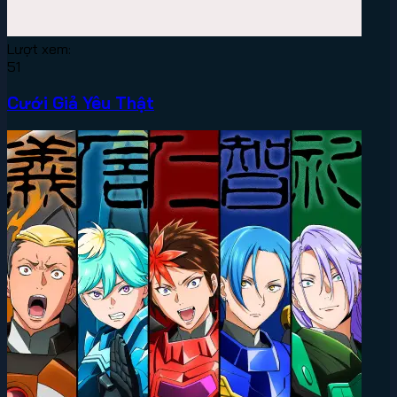
Lượt xem:
51
Cưới Giả Yêu Thật