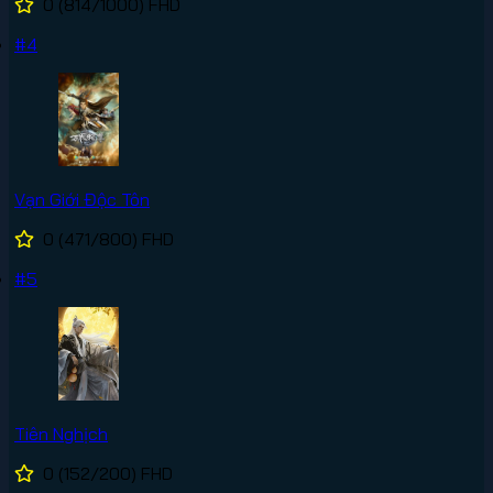
0
(814/1000)
FHD
#4
Vạn Giới Độc Tôn
0
(471/800)
FHD
#5
Tiên Nghịch
0
(152/200)
FHD