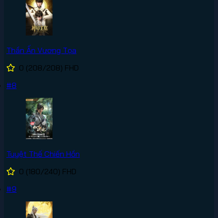
Thần Ấn Vương Tọa
0
(208/208)
FHD
#8
Tuyệt Thế Chiến Hồn
0
(180/240)
FHD
#9