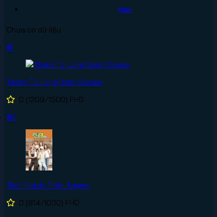
Năm
Chưa có dữ liệu
#1
Thám Tử Lừng Danh Conan
0
(1209/1500)
FHD
#2
Thử Thách Thần Tượng
0
(814/1000)
FHD