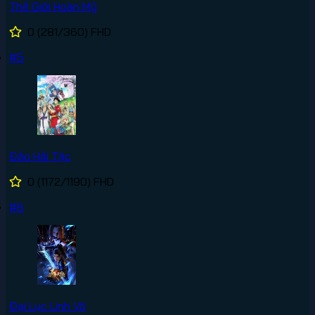
Thế Giới Hoàn Mỹ
0
(281/360)
FHD
#5
Đảo Hải Tặc
0
(1172/1190)
FHD
#6
Đại Lục Linh Võ