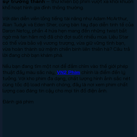
sự trưởng thành
— thứ khiến bộ phim vượt xa khỏi khuôn
khổ hoạt hình gia đình thông thường.
Với dàn diễn viên lồng tiếng tài năng như Adam McArthur,
Alan Tudyk và Eden Sher, cùng bàn tay đạo diễn tinh tế của
Daron Nefcy, phần 4 hứa hẹn mang đến những twist bất
ngờ mà fan hâm mộ đã chờ đợi suốt nhiều mùa. Liệu Star
có thể vừa bảo vệ vương trượng, vừa giữ vững tình bạn,
vừa hoàn thành sứ mệnh chiến binh liên thiên hà? Câu trả
lời đang chờ bạn khám phá.
Nếu bạn đang tìm một nơi để đắm chìm vào thế giới phép
thuật đầy màu sắc này,
VN2 Phim
chính là điểm đến lý
tưởng. Với kho phim đa dạng, chất lượng hình ảnh sắc nét
cùng tốc độ load nhanh chóng, đây là nơi xem phim chất
lượng cao đáng tin cậy cho mọi tín đồ điện ảnh.
Đánh giá phim