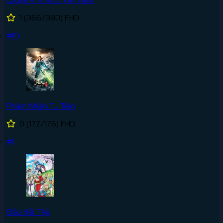
1
(366/380)
FHD
#10
Phàm Nhân Tu Tiên
0
(177/176)
FHD
#1
Đảo Hải Tặc