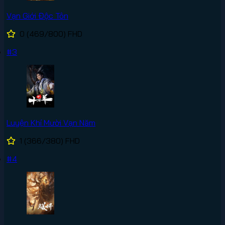
Vạn Giới Độc Tôn
0
(469/800)
FHD
#3
Luyện Khí Mười Vạn Năm
1
(366/380)
FHD
#4