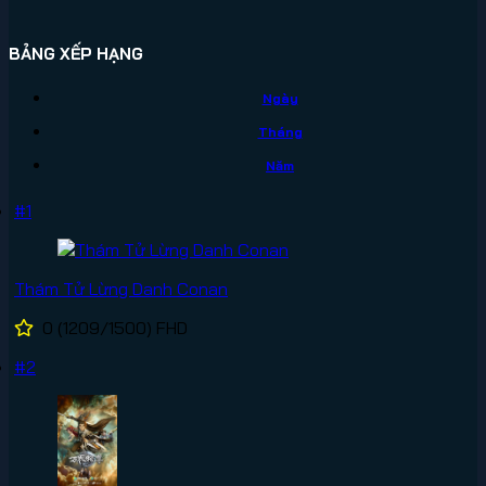
BẢNG XẾP HẠNG
Ngày
Tháng
Năm
#1
Thám Tử Lừng Danh Conan
0
(1209/1500)
FHD
#2