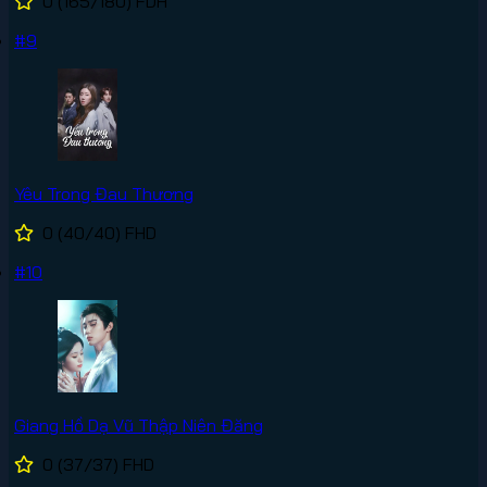
0
(165/180)
FDH
#9
Yêu Trong Đau Thương
0
(40/40)
FHD
#10
Giang Hồ Dạ Vũ Thập Niên Đăng
0
(37/37)
FHD