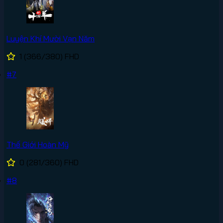
Luyện Khí Mười Vạn Năm
1
(366/380)
FHD
#7
Thế Giới Hoàn Mỹ
0
(281/360)
FHD
#8