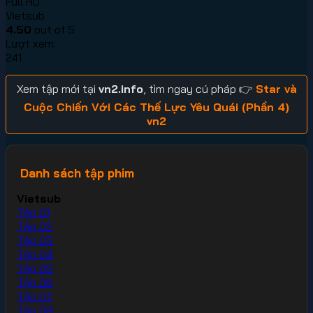
Full HD
Vietsub
4.50
out of 5
Lượt xem:
241
Xem tập mới tại
vn2.info
, tìm ngay cú pháp 👉
Star và
Cuộc Chiến Với Các Thế Lực Yêu Quái (Phần 4)
vn2
Danh sách tập phim
Vietsub
Tập 01
Tập 02
Tập 03
Tập 04
Tập 05
Tập 06
Tập 07
Tập 08