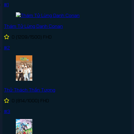
#1
Thám Tử Lừng Danh Conan
0
(1209/1500)
FHD
#2
Thử Thách Thần Tượng
0
(814/1000)
FHD
#3