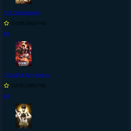
Thế Giới Hoàn Mỹ
0
(281/360)
FHD
#6
Thôn Phệ Tinh Không
1
(235/280)
FHD
#7