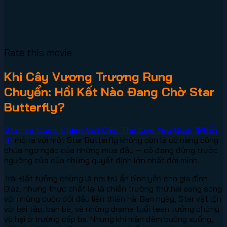
Rate this movie
Khi Cây Vương Trượng Rung
Chuyển: Hồi Kết Nào Đang Chờ Star
Butterfly?
Star và Cuộc Chiến Với Các Thế Lực Yêu Quái (Phần
4)
mở ra với một Star Butterfly không còn là cô nàng công
chúa ngơ ngác của những mùa đầu — cô đang đứng trước
ngưỡng cửa của những quyết định lớn nhất đời mình.
Trái Đất tưởng chừng là nơi trú ẩn bình yên cho gia đình
Diaz, nhưng thực chất lại là chiến trường thứ hai song song
với những cuộc đối đầu liên thiên hà. Ban ngày, Star vật lộn
với bài tập, bạn bè, và những drama tuổi teen tưởng chừng
vô hại ở trường cấp ba. Nhưng khi màn đêm buông xuống,