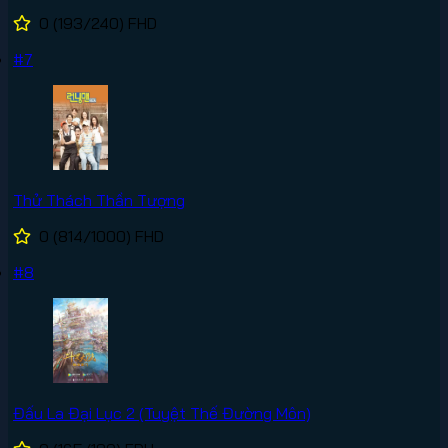
0
(193/240)
FHD
#7
Thử Thách Thần Tượng
0
(814/1000)
FHD
#8
Đấu La Đại Lục 2 (Tuyệt Thế Đường Môn)