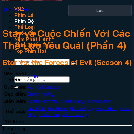
VN2
Xem Phim
Lưu
Phim Lẻ
Phim Bộ
Thể Loại
Star và Cuộc Chiến Với Các
Quốc Gia
Năm Phát Hành
Thế Lực Yêu Quái (Phần 4)
Phim Chiếu Rạp
Top Phim Hot
Star vs. the Forces of Evil (Season 4)
Năm phát
2019
hành:
Quốc gia:
Âu Mỹ
Canada
Đạo diễn:
Daron Nefcy
,
Diễn viên:
Adam McArthur
,
Alan Tudyk
,
Eden Sher
,
Gia Đình
,
Hài Hước
,
Hành Động
,
Hoạt Hình
,
Khoa
Thể loại:
Học
,
Phiêu Lưu
,
Viễn Tưởng
,
Từ khóa:
11 phút/tập