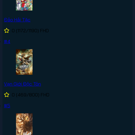
Đảo Hải Tặc
0
(1172/1190)
FHD
#4
Vạn Giới Độc Tôn
0
(469/800)
FHD
#5