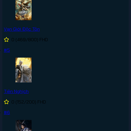
Vạn Giới Độc Tôn
0
(469/800)
FHD
#5
Tiên Nghịch
0
(152/200)
FHD
#6