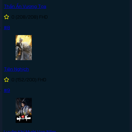
Thần Ấn Vương Tọa
0
(208/208)
FHD
#8
Tiên Nghịch
0
(152/200)
FHD
#9
Luyện Khí Mười Vạn Năm