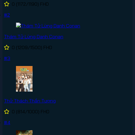
0
(1172/1190)
FHD
#2
Thám Tử Lừng Danh Conan
0
(1209/1500)
FHD
#3
Thử Thách Thần Tượng
0
(814/1000)
FHD
#4