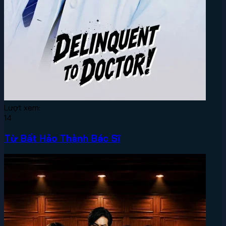
Lượt xem:
14
Từ Bất Hảo Thành Bác Sĩ