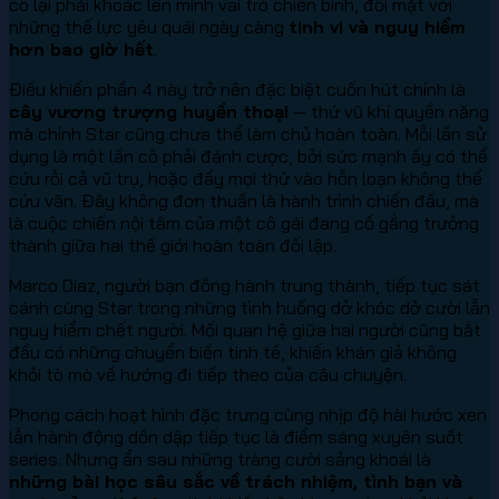
cô lại phải khoác lên mình vai trò chiến binh, đối mặt với
những thế lực yêu quái ngày càng
tinh vi và nguy hiểm
hơn bao giờ hết
.
Điều khiến phần 4 này trở nên đặc biệt cuốn hút chính là
cây vương trượng huyền thoại
— thứ vũ khí quyền năng
mà chính Star cũng chưa thể làm chủ hoàn toàn. Mỗi lần sử
dụng là một lần cô phải đánh cược, bởi sức mạnh ấy có thể
cứu rỗi cả vũ trụ, hoặc đẩy mọi thứ vào hỗn loạn không thể
cứu vãn. Đây không đơn thuần là hành trình chiến đấu, mà
là cuộc chiến nội tâm của một cô gái đang cố gắng trưởng
thành giữa hai thế giới hoàn toàn đối lập.
Marco Diaz, người bạn đồng hành trung thành, tiếp tục sát
cánh cùng Star trong những tình huống dở khóc dở cười lẫn
nguy hiểm chết người. Mối quan hệ giữa hai người cũng bắt
đầu có những chuyển biến tinh tế, khiến khán giả không
khỏi tò mò về hướng đi tiếp theo của câu chuyện.
Phong cách hoạt hình đặc trưng cùng nhịp độ hài hước xen
lẫn hành động dồn dập tiếp tục là điểm sáng xuyên suốt
series. Nhưng ẩn sau những tràng cười sảng khoái là
những bài học sâu sắc về trách nhiệm, tình bạn và