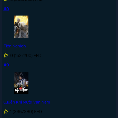
#8
Tiên Nghịch
0
(152/200)
FHD
#9
Luyện Khí Mười Vạn Năm
1
(366/380)
FHD