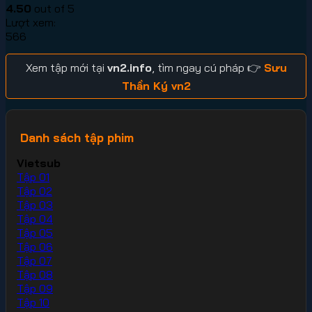
4.50
out of 5
Lượt xem:
566
Xem tập mới tại
vn2.info
, tìm ngay cú pháp 👉
Sưu
Thần Ký vn2
Danh sách tập phim
Vietsub
Tập 01
Tập 02
Tập 03
Tập 04
Tập 05
Tập 06
Tập 07
Tập 08
Tập 09
Tập 10