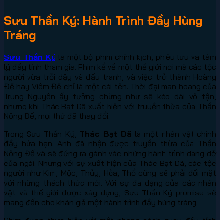
Sưu Thần Ký: Hành Trình Đầy Hùng
Tráng
Sưu Thần Ký
là một bộ phim chính kịch, phiêu lưu và tâm
lý đầy tính tham gia. Phim kể về một thế giới nơi mà các tộc
người vừa trỗi dậy và đấu tranh, và việc trở thành Hoàng
Đế hay Viêm Đế chỉ là một cái tên. Thời đại man hoang của
Trung Nguyên ấy tưởng chừng như sẽ kéo dài vô tận,
nhưng khi Thác Bạt Dã xuất hiện với truyền thừa của Thần
Nông Đế, mọi thứ đã thay đổi.
Trong Sưu Thần Ký,
Thác Bạt Dã
là một nhân vật chính
đầy hứa hẹn. Anh đã nhận được truyền thừa của Thần
Nông Đế và sẽ đứng ra gánh vác những hành trình dang dở
của ngài. Nhưng với sự xuất hiện của Thác Bạt Dã, các tộc
người như Kim, Mộc, Thủy, Hỏa, Thổ cũng sẽ phải đối mặt
với những thách thức mới. Với sự đa dạng của các nhân
vật và thế giới được xây dựng, Sưu Thần Ký promise sẽ
mang đến cho khán giả một hành trình đầy hùng tráng.
Phim được thực hiện với một phong cách quay đầy tính