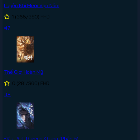
Luyện Khí Mười Vạn Năm
1
(366/380)
FHD
#7
Thế Giới Hoàn Mỹ
0
(281/360)
FHD
#8
Đấu Phá Thương Khung (Phần 5)