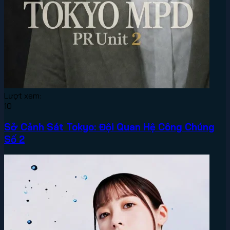
Lượt xem:
10
Sở Cảnh Sát Tokyo: Đội Quan Hệ Công Chúng
Số 2