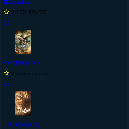
Đảo Hải Tặc
0
(1172/1190)
FHD
#4
Vạn Giới Độc Tôn
0
(469/800)
FHD
#5
Thế Giới Hoàn Mỹ