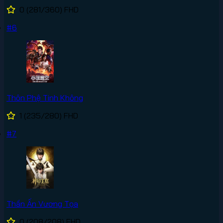
0
(281/360)
FHD
#6
Thôn Phệ Tinh Không
1
(235/280)
FHD
#7
Thần Ấn Vương Tọa
0
(208/208)
FHD