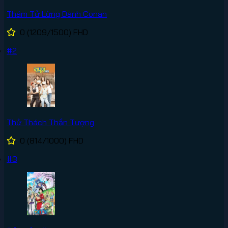
Thám Tử Lừng Danh Conan
0
(1209/1500)
FHD
#2
Thử Thách Thần Tượng
0
(814/1000)
FHD
#3