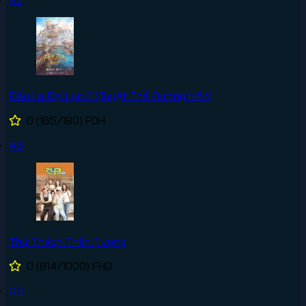
Đấu La Đại Lục 2 (Tuyệt Thế Đường Môn)
0
(165/180)
FDH
#8
Thử Thách Thần Tượng
0
(814/1000)
FHD
#9