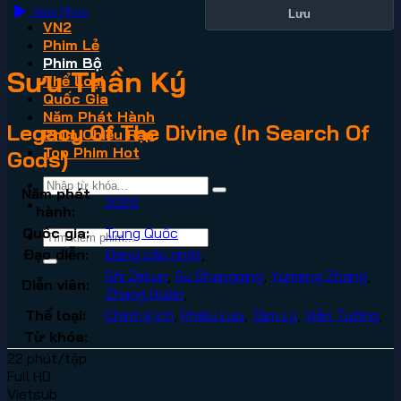
Xem Phim
Lưu
VN2
Phim Lẻ
Phim Bộ
Sưu Thần Ký
Thể Loại
Quốc Gia
Năm Phát Hành
Legacy Of The Divine (In Search Of
Phim Chiếu Rạp
Top Phim Hot
Gods)
Năm phát
2026
hành:
Quốc gia:
Trung Quốc
Đạo diễn:
Đang cập nhật
,
Shi Zekun
,
Su Shangqing
,
Yumeng Zhang
,
Diễn viên:
Zhang Huilin
,
Thể loại:
Chính Kịch
,
Phiêu Lưu
,
Tâm Lý
,
Viễn Tưởng
,
Từ khóa:
22 phút/tập
Full HD
Vietsub