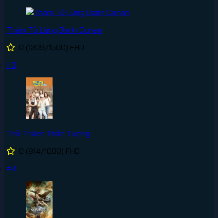
Thám Tử Lừng Danh Conan
0
(1209/1500)
FHD
#3
Thử Thách Thần Tượng
0
(814/1000)
FHD
#4