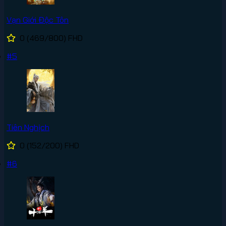
Vạn Giới Độc Tôn
0
(469/800)
FHD
#5
Tiên Nghịch
0
(152/200)
FHD
#6