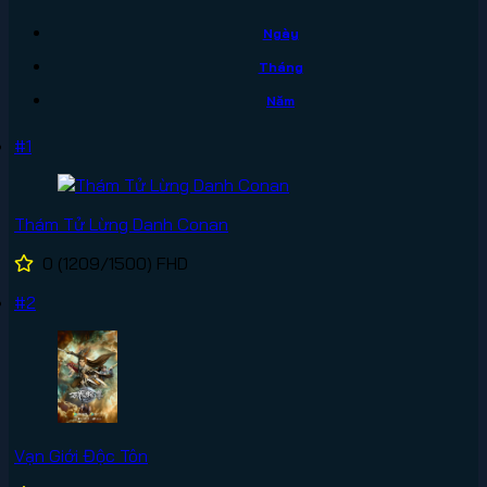
Ngày
Tháng
Năm
#1
Thám Tử Lừng Danh Conan
0
(1209/1500)
FHD
#2
Vạn Giới Độc Tôn