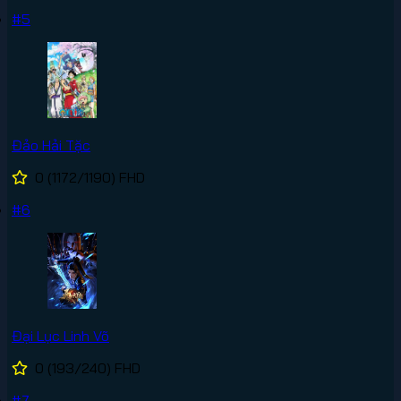
#5
Đảo Hải Tặc
0
(1172/1190)
FHD
#6
Đại Lục Linh Võ
0
(193/240)
FHD
#7