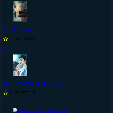
Tàn Tích Của Gió
0
(30/30)
FHD
#10
Giang Hồ Dạ Vũ Thập Niên Đăng
0
(37/37)
FHD
#1