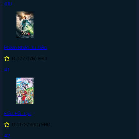
#10
Phàm Nhân Tu Tiên
0
(177/176)
FHD
#1
Đảo Hải Tặc
0
(1172/1190)
FHD
#2