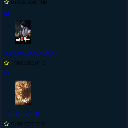
0
(469/800)
FHD
#3
Luyện Khí Mười Vạn Năm
1
(366/380)
FHD
#4
Thế Giới Hoàn Mỹ
0
(281/360)
FHD