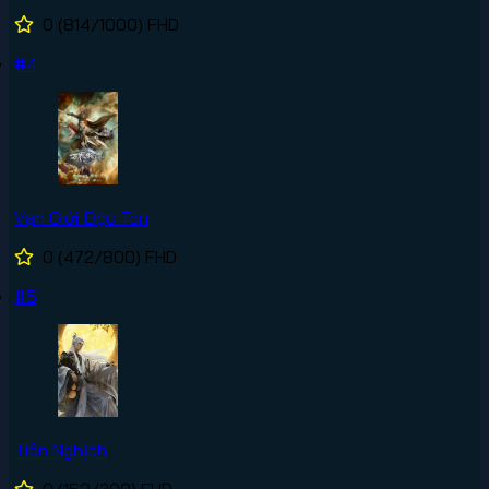
0
(814/1000)
FHD
#4
Vạn Giới Độc Tôn
0
(472/800)
FHD
#5
Tiên Nghịch