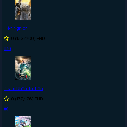
Tiên Nghịch
0
(153/200)
FHD
#10
Phàm Nhân Tu Tiên
0
(177/176)
FHD
#1