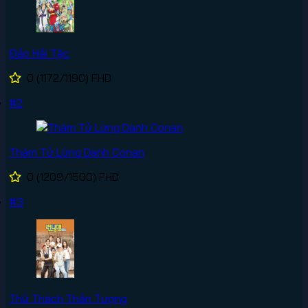
Đảo Hải Tặc
0
(1172/1190)
FHD
#2
Thám Tử Lừng Danh Conan
0
(1209/1500)
FHD
#3
Thử Thách Thần Tượng