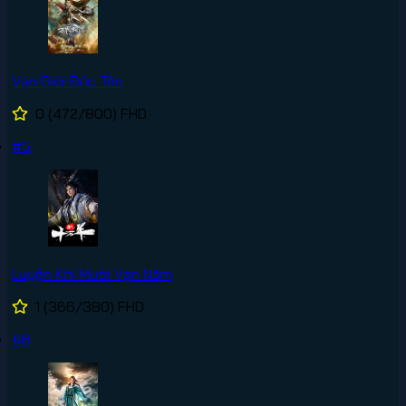
Vạn Giới Độc Tôn
0
(472/800)
FHD
#5
Luyện Khí Mười Vạn Năm
1
(366/380)
FHD
#6