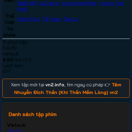
Điềm Nhĩ
,
Vu Dương
,
Vương Nghệ Bác
,
Vương Tinh
Khải
,
Thể
Chính Kịch
,
Cổ Trang
,
Tâm Lý
,
loại:
Từ
khóa:
12 phút/tập
Full HD
Vietsub
4.50
out of 5
Lượt xem:
577
Xem tập mới tại
vn2.info
, tìm ngay cú pháp 👉
Tâm
Nhuyễn Đích Thần (Khi Thần Mềm Lòng) vn2
Danh sách tập phim
Vietsub
Tập 01