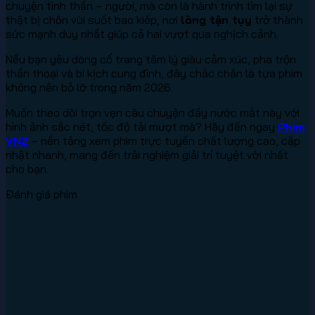
chuyện tình thần – người, mà còn là hành trình tìm lại sự
thật bị chôn vùi suốt bao kiếp, nơi
lòng tận tụy
trở thành
sức mạnh duy nhất giúp cả hai vượt qua nghịch cảnh.
Nếu bạn yêu dòng cổ trang tâm lý giàu cảm xúc, pha trộn
thần thoại và bi kịch cung đình, đây chắc chắn là tựa phim
không nên bỏ lỡ trong năm 2026.
Muốn theo dõi trọn vẹn câu chuyện đầy nước mắt này với
hình ảnh sắc nét, tốc độ tải mượt mà? Hãy đến ngay
Phim
VN2
– nền tảng xem phim trực tuyến chất lượng cao, cập
nhật nhanh, mang đến trải nghiệm giải trí tuyệt vời nhất
cho bạn.
Đánh giá phim