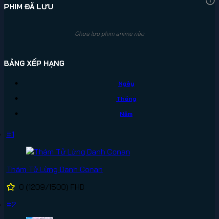
PHIM ĐÃ LƯU
Chưa lưu phim anime nào
BẢNG XẾP HẠNG
Ngày
Tháng
Năm
#1
Thám Tử Lừng Danh Conan
0
(1209/1500)
FHD
#2