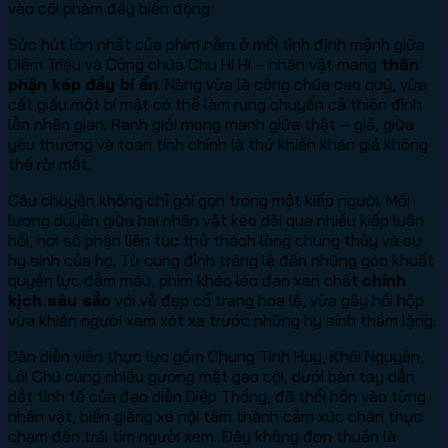
vào cõi phàm đầy biến động.
Sức hút lớn nhất của phim nằm ở mối tình định mệnh giữa
Diêm Triệu và Công chúa Chu Hi Hi – nhân vật mang
thân
phận kép đầy bí ẩn
. Nàng vừa là công chúa cao quý, vừa
cất giấu một bí mật có thể làm rung chuyển cả thiên đình
lẫn nhân gian. Ranh giới mong manh giữa thật – giả, giữa
yêu thương và toan tính chính là thứ khiến khán giả không
thể rời mắt.
Câu chuyện không chỉ gói gọn trong một kiếp người. Mối
lương duyên giữa hai nhân vật kéo dài qua nhiều kiếp luân
hồi, nơi số phận liên tục thử thách lòng chung thủy và sự
hy sinh của họ. Từ cung đình tráng lệ đến những góc khuất
quyền lực đẫm máu, phim khéo léo đan xen chất
chính
kịch sâu sắc
với vẻ đẹp cổ trang hoa lệ, vừa gây hồi hộp
vừa khiến người xem xót xa trước những hy sinh thầm lặng.
Dàn diễn viên thực lực gồm Chung Tinh Huy, Khôi Nguyên,
Lôi Chú cùng nhiều gương mặt gạo cội, dưới bàn tay dẫn
dắt tinh tế của đạo diễn Diệp Thống, đã thổi hồn vào từng
nhân vật, biến giằng xé nội tâm thành cảm xúc chân thực
chạm đến trái tim người xem. Đây không đơn thuần là