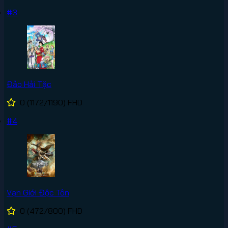
#3
Đảo Hải Tặc
0
(1172/1190)
FHD
#4
Vạn Giới Độc Tôn
0
(472/800)
FHD