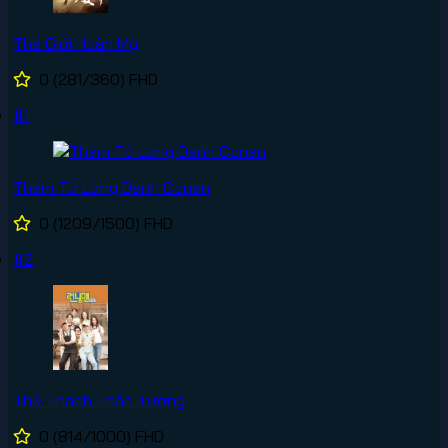
Thế Giới Hoàn Mỹ
0
(281/360)
FHD
#1
Thám Tử Lừng Danh Conan
0
(1209/1500)
FHD
#2
Thử Thách Thần Tượng
0
(814/1000)
FHD