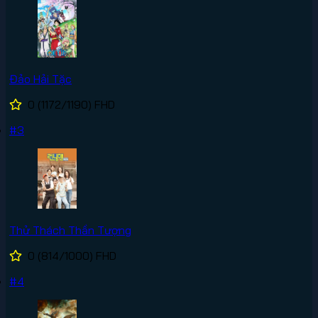
Đảo Hải Tặc
0
(1172/1190)
FHD
#3
Thử Thách Thần Tượng
0
(814/1000)
FHD
#4