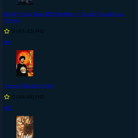
Huyền Thoại Thay Đổi Vận Mệnh / Truyền Thuyết Hầu
Vương
0
(43/43)
FHD
#9
Vương Triều Ung Chính
0
(44/44)
FHD
#10