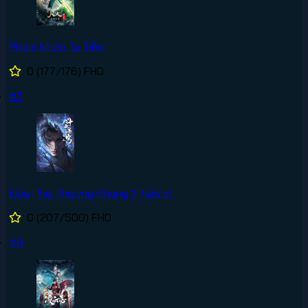
Phàm Nhân Tu Tiên
0
(177/176)
FHD
#7
Đấu Phá Thương Khung (Phần 5)
0
(207/500)
FHD
#8