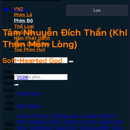
VN2
Xem Phim
Lưu
Phim Lẻ
Phim Bộ
Thể Loại
Tâm Nhuyễn Đích Thần (Khi
Quốc Gia
Năm Phát Hành
Thần Mềm Lòng)
Phim Chiếu Rạp
Top Phim Hot
Soft-Hearted God
Năm
phát
2026
hành:
Quốc
Trung Quốc
gia:
Đạo
Diệp Thống
,
diễn:
Chung Tinh Huy
,
Khôi Nguyên
,
Lôi Chú
,
Mạnh Lộ
Minh
,
Nghiêm Tử Hiền
,
Ô Nhật Lệ Cách
,
Quách Hinh
Diễn
Ngọc
,
Quyền Duệ
,
Sách Á Tín
,
Tôn Dực Đằng
,
Uông
viên: