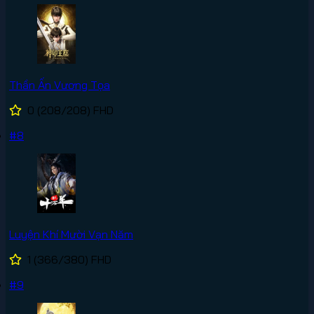
Thần Ấn Vương Tọa
0
(208/208)
FHD
#8
Luyện Khí Mười Vạn Năm
1
(366/380)
FHD
#9