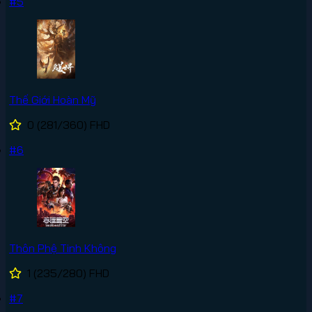
#5
Thế Giới Hoàn Mỹ
0
(281/360)
FHD
#6
Thôn Phệ Tinh Không
1
(235/280)
FHD
#7