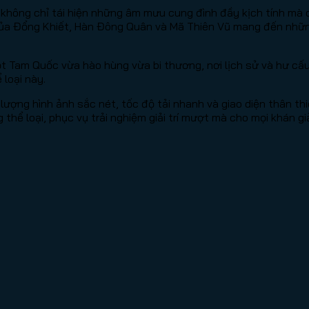
 không chỉ tái hiện những âm mưu cung đình đầy kịch tính mà c
 của Đổng Khiết, Hàn Đông Quân và Mã Thiên Vũ mang đến nhữ
t Tam Quốc vừa hào hùng vừa bi thương, nơi lịch sử và hư cấu
loại này.
lượng hình ảnh sắc nét, tốc độ tải nhanh và giao diện thân th
thể loại, phục vụ trải nghiệm giải trí mượt mà cho mọi khán gi