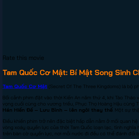
Rate this movie
Tam Quốc Cơ Mật: Bí Mật Song Sinh 
Tam Quốc Cơ Mật
(Secret Of The Three Kingdoms) là bộ ph
Bối cảnh phim đặt vào thời Kiến An năm thứ 4, khi Tào Tháo v
vọng cuối cùng cho vương triều, Phục Thọ Hoàng Hậu cùng 
Hán Hiến Đế – Lưu Bình – lên ngôi thay thế
. Một sự th
Điều khiến phim trở nên đặc biệt hấp dẫn nằm ở mối quan hệ 
vòng xoáy quyền lực của thời Tam Quốc loạn lạc, tình nghĩa 
trên bàn cờ quyền lực, nơi mỗi nước đi đều có thể đánh đổi 