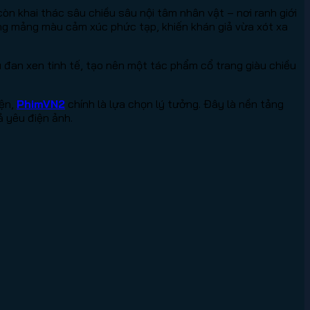
òn khai thác sâu chiều sâu nội tâm nhân vật – nơi ranh giới
ng mảng màu cảm xúc phức tạp, khiến khán giả vừa xót xa
 đan xen tinh tế, tạo nên một tác phẩm cổ trang giàu chiều
iện,
PhimVN2
chính là lựa chọn lý tưởng. Đây là nền tảng
ả yêu điện ảnh.