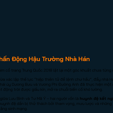
Chấn Động Hậu Trường Nhà Hán
im cổ trang Trung Quốc 2018 lật lại một góc khuất chưa từng 
ừa xác lập thế lực “hiệp thiên tử để lệnh chư hầu”, đẩy nhà Há
Thái úy Dương Bưu và Vương Phi Đường Anh đã thực hiện một
ật động trời được giấu kín, mở ra chuỗi biến cố khó lường.
giữa Lưu Bình và Tư Mã Ý – hai người vốn là
huynh đệ kết ng
huynh đệ dần bị thử thách bởi tham vọng, mưu lược và những to
bằng sinh mạng.