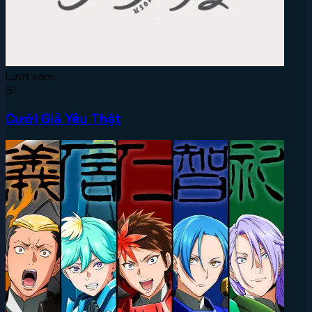
Lượt xem:
51
Cưới Giả Yêu Thật