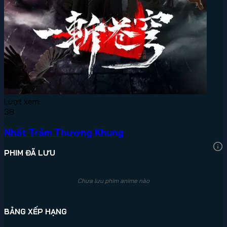
Lượt xem:
38
Nhất Trảm Thương Khung
PHIM ĐÃ LƯU
Chưa lưu phim anime nào
BẢNG XẾP HẠNG