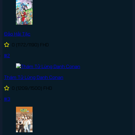
Đảo Hải Tặc
0
(1172/1190)
FHD
#2
Thám Tử Lừng Danh Conan
0
(1209/1500)
FHD
#3