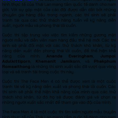
hình thực tế của Thái Lan mang tầm quốc tế dành cho nam
giới. Với sự góp mặt của các đội được dẫn dắt bởi những
chuyên gia hàng đầu trong ngành, các thí sinh sẽ phải
tranh tài qua các thử thách hàng tuần về kỹ năng diễn
xuất, người mẫu và phong thái lôi cuốn.
Cuộc thi tập trung vào việc tìm kiếm những gương mặt
người mẫu và diễn viên nam hàng đầu thế hệ mới. Các thí
sinh sẽ phải đối mặt với các thử thách khó khăn, từ kỹ
năng diễn xuất đến phong thái lôi cuốn, để thể hiện khả
năng của mình.
Ananda Everingham
,
Jumpol
Adulkittiporn
,
Khemanit Jamikorn
, và
Phakphum
Romsaithong
là những thí sinh xuất sắc đã vượt qua vòng
loại và sẽ tranh tài trong cuộc thi này.
Cuộc thi The Face Men 4 có thể được xem là một cuộc
tranh tài về kỹ năng diễn xuất và phong thái lôi cuốn. Các
thí sinh sẽ phải thể hiện khả năng của mình qua các thử
thách khó khăn, từ đó họ sẽ được đánh giá và chọn ra
những người xuất sắc nhất để tham gia vào đội của mình.
The Face Men 4 là một cuộc thi tìm kiếm người mẫu truyền
hình thực tế của Thái Lan mang tầm quốc tế dành cho nam