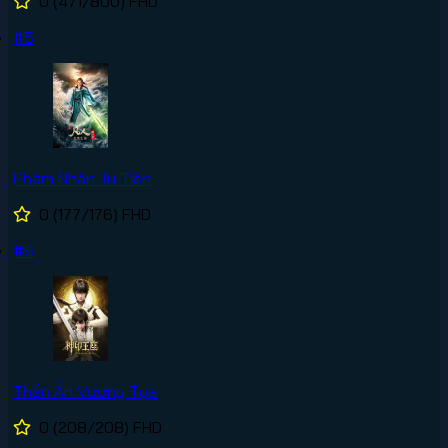
0
(471/800)
FHD
#5
Phàm Nhân Tu Tiên
0
(177/176)
FHD
#6
Thần Ấn Vương Tọa
0
(208/208)
FHD