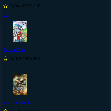
0
(814/1000)
FHD
#3
Đảo Hải Tặc
0
(1172/1190)
FHD
#4
Vạn Giới Độc Tôn