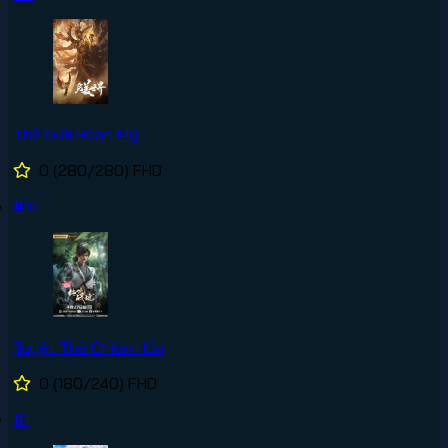
Thế Giới Hoàn Mỹ
0
(280/280)
FHD
#10
Tuyệt Thế Chiến Hồn
0
(180/240)
FHD
#1