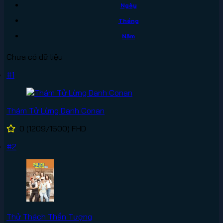
Ngày
Tháng
Năm
Chưa có dữ liệu
#1
Thám Tử Lừng Danh Conan
0
(1209/1500)
FHD
#2
Thử Thách Thần Tượng