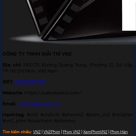
CÔNG TY TNHH GIẢI TRÍ VN2
Địa chỉ:
243/25 Đường Quang Trung, Phường 10, Gò Vấp,
TP. Hồ Chí Minh, Việt Nam
SĐT
:
0908.992.722
Website
: https://sakinasamo.com/
Email
:
vn2info@gmail.com
Hashtag
: #vn2 #vn2info #phimvn2 #phim_vn2 #vn2phim
#vn2_phim #subnhanh #phimmoi
Tìm kiếm nhiều:
VN2
|
VN2Phim
|
Phim VN2
|
XemPhimVN2
|
Phim Hàn