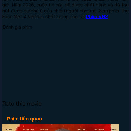
giới. Năm 2026, cuộc thi này đã được phát hành và đã thu
hút được sự chú ý của nhiều người hâm mộ. Xem phim The
Face Men 4 Vietsub chất lượng cao tại
Phim VN2
.
Đánh giá phim
Rate this movie
Phim liên quan