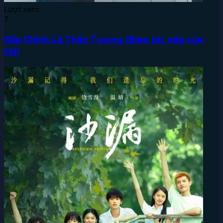
Lượt xem:
7
Sếp Chính Là Thần Tượng (Bias tôi, sếp của
tôi)