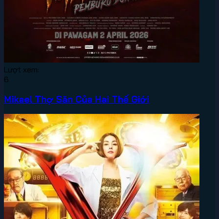
Lượt xem:
6
Mikael Thợ Săn Của Hai Thế Giới