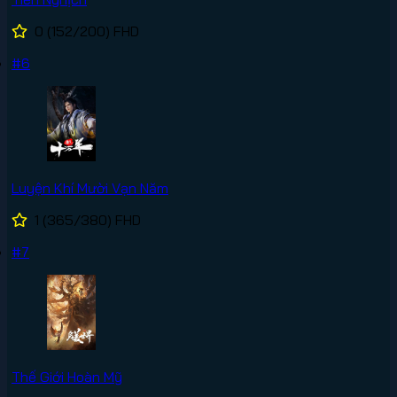
0
(152/200)
FHD
#6
Luyện Khí Mười Vạn Năm
1
(365/380)
FHD
#7
Thế Giới Hoàn Mỹ