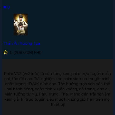
#10
Thần Ấn Vương Tọa
0
(208/208)
FHD
Phim VN2 (vn2.info) là nền tảng xem phim trực tuyến miễn
phí, tốc độ cao. Trải nghiệm kho phim vietsub thuyết minh
chất lượng HD/4K đỉnh cao. Tận hưởng trọn vẹn các thể
loại hành động, ngôn tình xuyên không, cổ trang, kinh dị,
viễn tưởng từ Mỹ, Hàn, Trung, Thái. Mang đến trải nghiệm
xem giải trí trực tuyến siêu mượt, không giới hạn trên mọi
thiết bị!