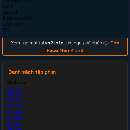
105 phút/tập
Full HD
Vietsub
4.50
out of 5
Lượt xem:
321
Xem tập mới tại
vn2.info
, tìm ngay cú pháp 👉
The
Face Men 4 vn2
Danh sách tập phim
Vietsub
Tập 01
Tập 02
Tập 03
Tập 04
Tập 05
Tập 06
Tập 07
Tập 08