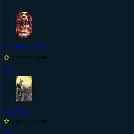
#7
Thôn Phệ Tinh Không
1
(235/280)
FHD
#8
Tiên Nghịch
0
(152/200)
FHD
#9