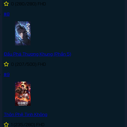
0
(280/280)
FHD
#8
Đấu Phá Thương Khung (Phần 5)
0
(207/500)
FHD
#9
Thôn Phệ Tinh Không
1
(235/280)
FHD