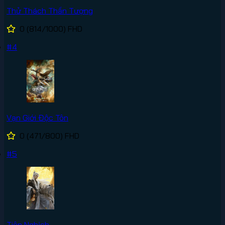
Thử Thách Thần Tượng
0
(814/1000)
FHD
#4
Vạn Giới Độc Tôn
0
(471/800)
FHD
#5
Tiên Nghịch