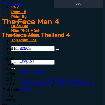
Xem Phim
Lưu
VN2
Phim Lẻ
Phim Bộ
The Face Men 4
Thể Loại
Quốc Gia
Năm Phát Hành
The Face Men Thailand 4
Phim Chiếu Rạp
Top Phim Hot
Năm
phát
2026
hành:
Quốc
Thái Lan
gia:
Đạo
Piyarat Kaljareuk
,
diễn:
Diễn
Ananda Everingham
,
Jumpol Adulkittiporn
,
viên:
Khemanit Jamikorn
,
Phakphum Romsaithong
,
Thể loại:
Chính Kịch
,
Từ
khóa: