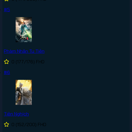
#5
Phàm Nhân Tu Tiên
0
(177/176)
FHD
#6
Tiên Nghịch
0
(152/200)
FHD