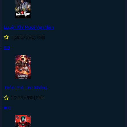
Luyện Khí Mười Vạn Năm
1
(365/380)
FHD
#9
Thôn Phệ Tinh Không
1
(235/280)
FHD
#10