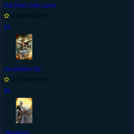
Thử Thách Thần Tượng
0
(814/1000)
FHD
#4
Vạn Giới Độc Tôn
0
(471/800)
FHD
#5
Tiên Nghịch