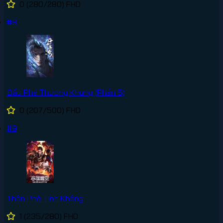
0
(280/280)
FHD
#8
Đấu Phá Thương Khung (Phần 5)
0
(207/500)
FHD
#9
Thôn Phệ Tinh Không
1
(235/280)
FHD