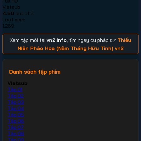
Full HD
Vietsub
4.50
out of 5
Lượt xem:
1.269
Xem tập mới tại
vn2.info
, tìm ngay cú pháp 👉
Thiếu
Niên Pháo Hoa (Năm Tháng Hữu Tình) vn2
Danh sách tập phim
Vietsub
Tập 01
Tập 02
Tập 03
Tập 04
Tập 05
Tập 06
Tập 07
Tập 08
Tập 09