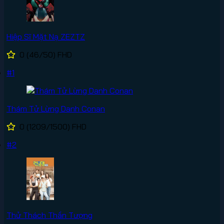
Hiệp Sĩ Mặt Nạ ZEZTZ
0
(46/50)
FHD
#1
Thám Tử Lừng Danh Conan
0
(1209/1500)
FHD
#2
Thử Thách Thần Tượng