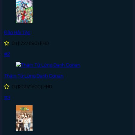
Đảo Hải Tặc
0
(1172/1190)
FHD
#2
Thám Tử Lừng Danh Conan
0
(1209/1500)
FHD
#3