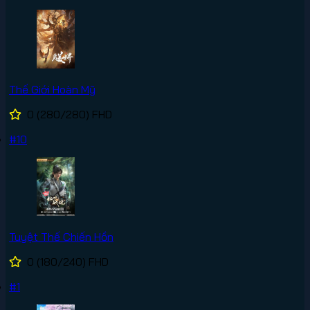
Thế Giới Hoàn Mỹ
0
(280/280)
FHD
#10
Tuyệt Thế Chiến Hồn
0
(180/240)
FHD
#1