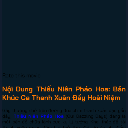
Rate this movie
Nội Dung Thiếu Niên Pháo Hoa: Bản
Khúc Ca Thanh Xuân Đầy Hoài Niệm
Gây thương nhớ trên đường đua phim thanh xuân dạo gần
đây,
Thiếu Niên Pháo Hoa
(Our Dazzling Days) đang là
một bến đỗ chữa lành cực kỳ lý tưởng. Khai thác đề tài
thanh xuân mang đậm hơi thở thời đại, dự án ghi điểm