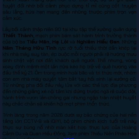
tuyệt đối nhờ bối cảnh phục dựng tỉ mỉ cùng cốt truyện
sâu lắng, hứa hẹn mang đến những thước phim trọn vẹn
cảm xúc.
Lấy bối cảnh thập niên 90 tại khu tập thể xưởng quân dụng
Thiết Thành
, mạch phim bám sát hành trình trưởng thành
của bộ ba
Tiểu Mãn
,
Hạ Lôi
và
Nghiêm Hiểu Đan
. Những
Năm Tháng Hữu Tình
rực rỡ tuổi thiếu thời dần khép lại
khi nhà máy suy tàn, ép buộc mỗi người phải rẽ hướng mưu
sinh chật vật nơi đất khách quê người. Thế nhưng, vòng
xoay định mệnh một lần nữa kéo họ trở về quê hương vào
đầu thế kỷ 21. Ôm trong mình hoài bão và tri thức mới, nhóm
con em nhà máy quyết tâm bắt tay hồi sinh lại xưởng cũ.
Từ những pha đối đầu nảy lửa với các thế lực địa phương
đến những giằng xé nội tâm khi đứng trước ngã rẽ cuộc đời,
hành trình vươn lên chông gai nhưng ngập tràn nhiệt huyết
này chắc chắn sẽ khiến hội mọt phim thổn thức.
Trình làng trong năm 2026 dưới sự bảo chứng của hai nền
tảng lớn CCTV-8 và iQIYI, bộ phim chính kịch tuổi trẻ này
thực sự bùng nổ nhờ màn kết hợp thực lực của Hoàng
Cảnh Du và Quan Hiểu Đồng. Xem phim Thiếu Niên Pháo Hoa