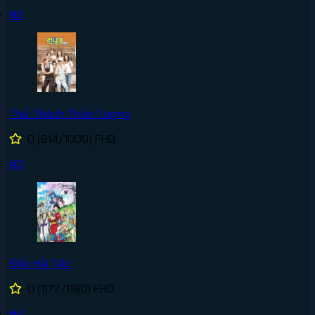
#2
Thử Thách Thần Tượng
0
(814/1000)
FHD
#3
Đảo Hải Tặc
0
(1172/1190)
FHD
#4