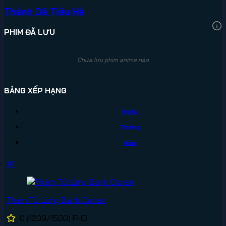
Thành Dã Tiêu Hà
PHIM ĐÃ LƯU
Chưa lưu phim anime nào
BẢNG XẾP HẠNG
Ngày
Tháng
Năm
#1
Thám Tử Lừng Danh Conan
0
(1209/1500)
FHD