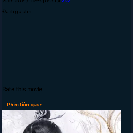
Vietsub chất lượng cao tại
VN2
.
Đánh giá phim
Rate this movie
Phim liên quan