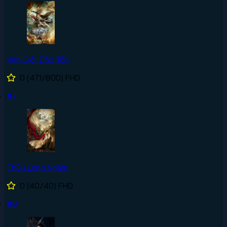
Vạn Giới Độc Tôn
0
(471/800)
FHD
#7
Thủy Long Ngâm
0
(40/40)
FHD
#8