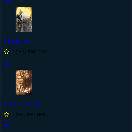
Tiên Nghịch
0
(152/200)
FHD
#5
Thế Giới Hoàn Mỹ
0
(280/280)
FHD
#6