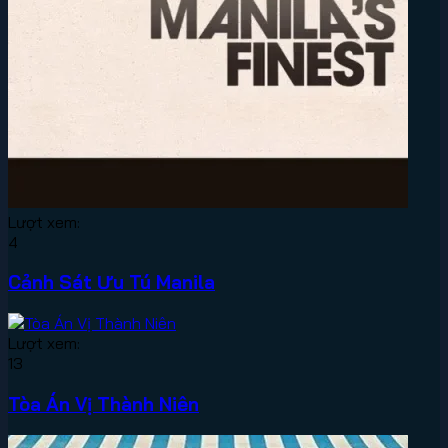
Lượt xem:
4
Cảnh Sát Ưu Tú Manila
Lượt xem:
13
Tòa Án Vị Thành Niên