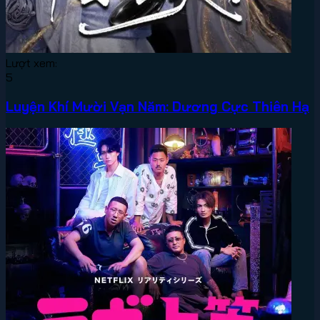
Lượt xem:
5
Luyện Khí Mười Vạn Năm: Dương Cực Thiên Hạ