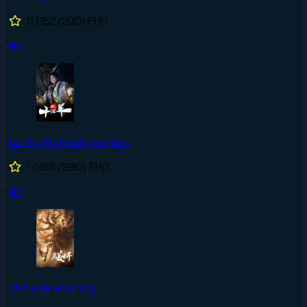
0
(152/200)
FHD
#6
Luyện Khí Mười Vạn Năm
1
(365/380)
FHD
#7
Thế Giới Hoàn Mỹ