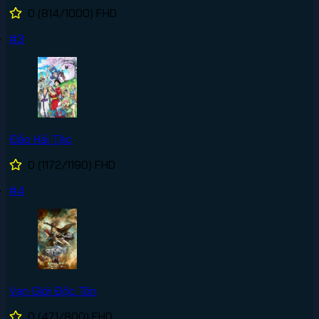
0
(814/1000)
FHD
#3
Đảo Hải Tặc
0
(1172/1190)
FHD
#4
Vạn Giới Độc Tôn
0
(471/800)
FHD