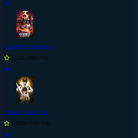
#7
Thôn Phệ Tinh Không
1
(235/280)
FHD
#8
Thần Ấn Vương Tọa
0
(208/208)
FHD
#9