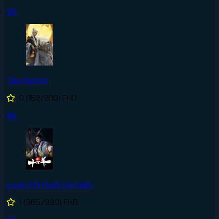
#5
Tiên Nghịch
0
(152/200)
FHD
#6
Luyện Khí Mười Vạn Năm
1
(365/380)
FHD