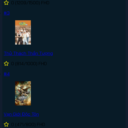
0
(1209/1500)
FHD
#3
Thử Thách Thần Tượng
0
(814/1000)
FHD
#4
Vạn Giới Độc Tôn
0
(471/800)
FHD