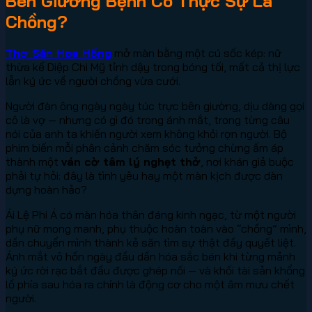
Bên Giường Bệnh Có Thực Sự Là
Chồng?
Thợ Săn Hoa Hồng
mở màn bằng một cú sốc kép: nữ
thừa kế Diệp Chi Mỹ tỉnh dậy trong bóng tối, mất cả thị lực
lẫn ký ức về người chồng vừa cưới.
Người đàn ông ngày ngày túc trực bên giường, dịu dàng gọi
cô là vợ — nhưng có gì đó trong ánh mắt, trong từng câu
nói của anh ta khiến người xem không khỏi rợn người. Bộ
phim biến mỗi phân cảnh chăm sóc tưởng chừng ấm áp
thành một
ván cờ tâm lý nghẹt thở
, nơi khán giả buộc
phải tự hỏi: đây là tình yêu hay một màn kịch được dàn
dựng hoàn hảo?
Ái Lệ Phi Á có màn hóa thân đáng kinh ngạc, từ một người
phụ nữ mong manh, phụ thuộc hoàn toàn vào “chồng” mình,
dần chuyển mình thành kẻ săn tìm sự thật đầy quyết liệt.
Ánh mắt vô hồn ngày đầu dần hóa sắc bén khi từng mảnh
ký ức rời rạc bắt đầu được ghép nối — và khối tài sản khổng
lồ phía sau hóa ra chính là động cơ cho một âm mưu chết
người.