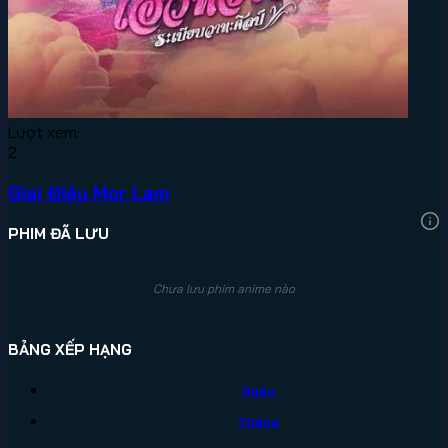
Lượt xem:
2
Giai Điệu Mor Lam
PHIM ĐÃ LƯU
Chưa lưu phim anime nào
BẢNG XẾP HẠNG
Ngày
Tháng