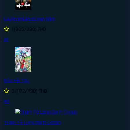
Luyện Khí Mười Vạn Năm
1
(365/380)
FHD
#1
Đảo Hải Tặc
0
(1172/1190)
FHD
#2
Thám Tử Lừng Danh Conan