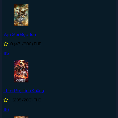
Vạn Giới Độc Tôn
0
(471/800)
FHD
#5
Thôn Phệ Tinh Không
1
(235/280)
FHD
#6