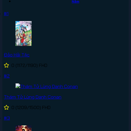
Năm
#1
Đảo Hải Tặc
0
(1172/1190)
FHD
#2
Thám Tử Lừng Danh Conan
0
(1209/1500)
FHD
#3