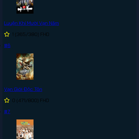
Luyện Khí Mười Vạn Năm
1
(365/380)
FHD
#6
Vạn Giới Độc Tôn
0
(471/800)
FHD
#7