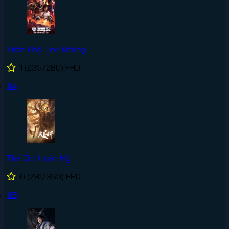
Thôn Phệ Tinh Không
1
(235/280)
FHD
#4
Thế Giới Hoàn Mỹ
0
(281/360)
FHD
#5