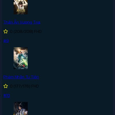
Thần Ấn Vương Tọa
0
(208/208)
FHD
#9
Phàm Nhân Tu Tiên
0
(177/176)
FHD
#10