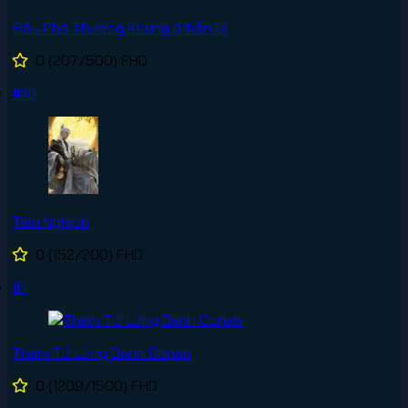
Đấu Phá Thương Khung (Phần 5)
0
(207/500)
FHD
#10
Tiên Nghịch
0
(152/200)
FHD
#1
Thám Tử Lừng Danh Conan
0
(1209/1500)
FHD