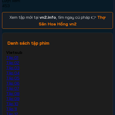
Lượt xem:
453
Xem tập mới tại
vn2.info
, tìm ngay cú pháp 👉
Thợ
Săn Hoa Hồng vn2
Danh sách tập phim
Vietsub
Tập 01
Tập 02
Tập 03
Tập 04
Tập 05
Tập 06
Tập 07
Tập 08
Tập 09
Tập 10
Tập 11
Tập 12