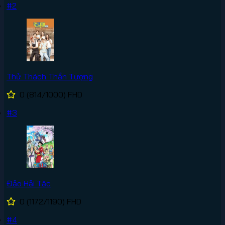
#2
Thử Thách Thần Tượng
0
(814/1000)
FHD
#3
Đảo Hải Tặc
0
(1172/1190)
FHD
#4