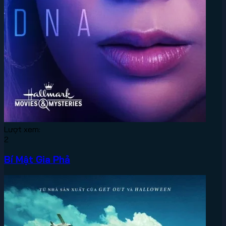
Lượt xem:
2
Bí Mật Gia Phả