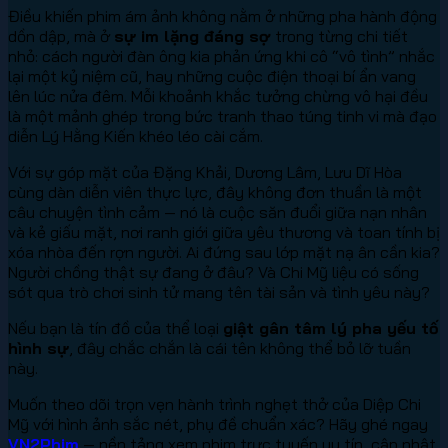
Điều khiến phim ám ảnh không nằm ở những pha hành động
dồn dập, mà ở
sự im lặng đáng sợ
trong từng chi tiết
nhỏ: cách người đàn ông kia phản ứng khi cô “vô tình” nhắc
lại một kỷ niệm cũ, hay những cuộc điện thoại bí ẩn vang
lên lúc nửa đêm. Mỗi khoảnh khắc tưởng chừng vô hại đều
là một mảnh ghép trong bức tranh thao túng tinh vi mà đạo
diễn Lý Hằng Kiến khéo léo cài cắm.
Với sự góp mặt của Đặng Khải, Dương Lâm, Lưu Dĩ Hòa
cùng dàn diễn viên thực lực, đây không đơn thuần là một
câu chuyện tình cảm — nó là cuộc săn đuổi giữa nạn nhân
và kẻ giấu mặt, nơi ranh giới giữa yêu thương và toan tính bị
xóa nhòa đến rợn người. Ai đứng sau lớp mặt nạ ân cần kia?
Người chồng thật sự đang ở đâu? Và Chi Mỹ liệu có sống
sót qua trò chơi sinh tử mang tên tài sản và tình yêu này?
Nếu bạn là tín đồ của thể loại
giật gân tâm lý pha yếu tố
hình sự
, đây chắc chắn là cái tên không thể bỏ lỡ tuần
này.
Muốn theo dõi trọn vẹn hành trình nghẹt thở của Diệp Chi
Mỹ với hình ảnh sắc nét, phụ đề chuẩn xác? Hãy ghé ngay
VN2Phim
— nền tảng xem phim trực tuyến uy tín, cập nhật