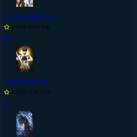
Thử Thách Thần Tượng
0
(814/1000)
FHD
#8
Thần Ấn Vương Tọa
0
(208/208)
FHD
#9