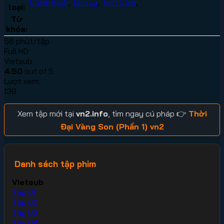
Chính Kịch
,
Tâm Lý
,
Tình Cảm
,
loại:
Từ
khóa:
56 phút/tập
Full HD
Vietsub
4.50
out of 5
Lượt xem:
138
Xem tập mới tại
vn2.info
, tìm ngay cú pháp 👉
Thời
Đại Vàng Son (Phần 1) vn2
Danh sách tập phim
Vietsub
Tập 01
Tập 02
Tập 03
Tập 04