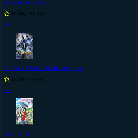
Thư Sinh Xinh Đẹp
0
(36/36)
FHD
#4
Tu Tiên Giả Đại Chiến Siêu Năng Lực
0
(40/80)
FHD
#5
Đảo Hải Tặc