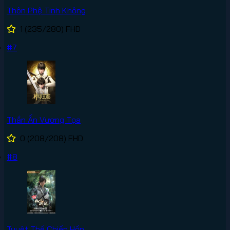
Thôn Phệ Tinh Không
1
(235/280)
FHD
#7
Thần Ấn Vương Tọa
0
(208/208)
FHD
#8
Tuyệt Thế Chiến Hồn