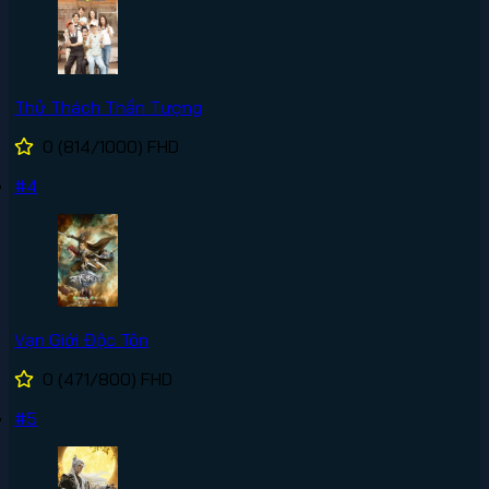
Thử Thách Thần Tượng
0
(814/1000)
FHD
#4
Vạn Giới Độc Tôn
0
(471/800)
FHD
#5