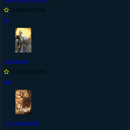
0
(180/240)
FHD
#9
Tiên Nghịch
0
(152/200)
FHD
#10
Thế Giới Hoàn Mỹ