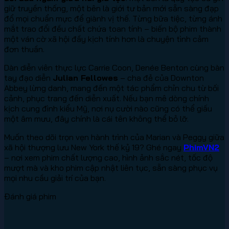
giữ truyền thống, một bên là giới tư bản mới sẵn sàng đạp
đổ mọi chuẩn mực để giành vị thế. Từng bữa tiệc, từng ánh
mắt trao đổi đều chất chứa toan tính – biến bộ phim thành
một ván cờ xã hội đầy kịch tính hơn là chuyện tình cảm
đơn thuần.
Dàn diễn viên thực lực Carrie Coon, Denée Benton cùng bàn
tay đạo diễn
Julian Fellowes
– cha đẻ của Downton
Abbey lừng danh, mang đến một tác phẩm chỉn chu từ bối
cảnh, phục trang đến diễn xuất. Nếu bạn mê dòng chính
kịch cung đình kiểu Mỹ, nơi nụ cười nào cũng có thể giấu
một âm mưu, đây chính là cái tên không thể bỏ lỡ.
Muốn theo dõi trọn vẹn hành trình của Marian và Peggy giữa
xã hội thượng lưu New York thế kỷ 19? Ghé ngay
PhimVN2
– nơi xem phim chất lượng cao, hình ảnh sắc nét, tốc độ
mượt mà và kho phim cập nhật liên tục, sẵn sàng phục vụ
mọi nhu cầu giải trí của bạn.
Đánh giá phim