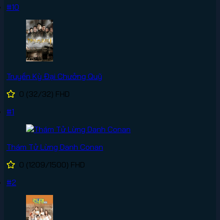
#10
Truyền Kỳ Đại Chưởng Quỹ
0
(32/32)
FHD
#1
Thám Tử Lừng Danh Conan
0
(1209/1500)
FHD
#2