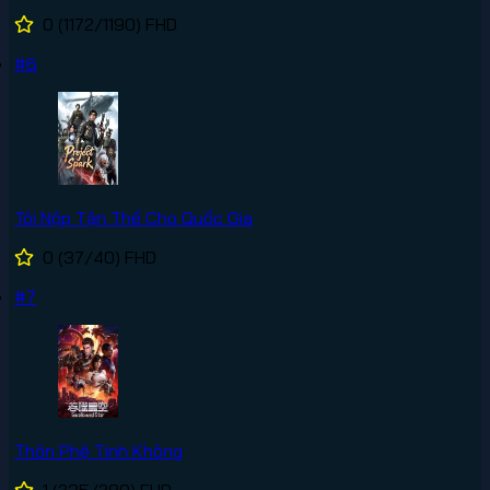
0
(1172/1190)
FHD
#6
Tôi Nộp Tận Thế Cho Quốc Gia
0
(37/40)
FHD
#7
Thôn Phệ Tinh Không