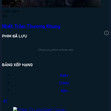
Lượt xem:
39
Nhất Trảm Thương Khung
PHIM ĐÃ LƯU
Chưa lưu phim anime nào
BẢNG XẾP HẠNG
Ngày
Tháng
Năm
#1