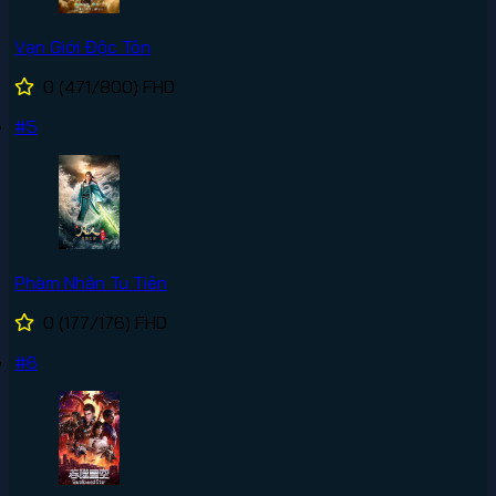
Vạn Giới Độc Tôn
0
(471/800)
FHD
#5
Phàm Nhân Tu Tiên
0
(177/176)
FHD
#6