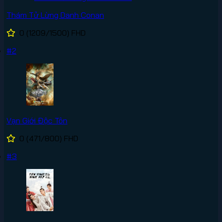
Thám Tử Lừng Danh Conan
0
(1209/1500)
FHD
#2
Vạn Giới Độc Tôn
0
(471/800)
FHD
#3