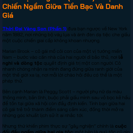
Chiến Ngầm Giữa Tiền Bạc Và Danh
Giá
Thời Đại Vàng Son (Phần 1)
đưa bạn ngược về New York
năm 1882, nơi những bộ váy lụa và ánh đèn dạ tiệc che giấu
một cuộc chiến giai cấp không khoan nhượng.
Marian Brook – cô gái mồ côi con của một vị tướng miền
Nam – bước vào căn nhà của hai người dì bảo thủ, nơi
lễ
nghi và dòng tộc
quyết định giá trị một con người. Cô
nhanh chóng nhận ra mình đang đứng giữa ranh giới của
một thế giới xa lạ, nơi mỗi lời chào hỏi đều có thể là một
phép thử.
Bên cạnh Marian là Peggy Scott – người phụ nữ da màu
thông minh, bản lĩnh, buộc phải giấu mình sau vỏ bọc kẻ hầu
để tồn tại giữa xã hội còn đầy định kiến. Tình bạn giữa hai
cô gái trẻ trở thành điểm sáng cảm xúc, đồng thời mở ra
những góc khuất lịch sử ít ai nhắc tới.
Nhưng thứ khiến phim thực sự “gây nghiện” chính là
cuộc
đối đầu ngầm giữa hai gia tộc
: một bên là quý tộc cũ gìn