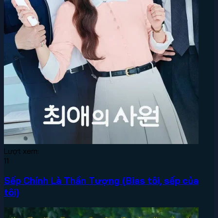
Lượt xem:
11
Sếp Chính Là Thần Tượng (Bias tôi, sếp của
tôi)