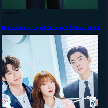
Lượt xem:
11
Big Chicken: Thuyết Âm Mưu Về Đồ Ăn Nhanh