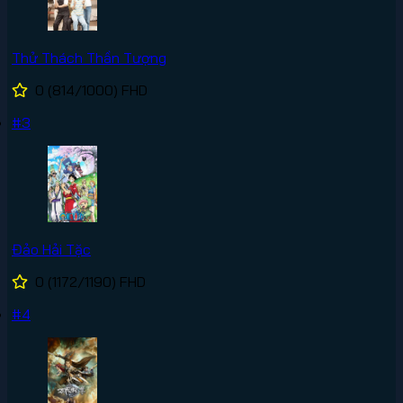
Thử Thách Thần Tượng
0
(814/1000)
FHD
#3
Đảo Hải Tặc
0
(1172/1190)
FHD
#4