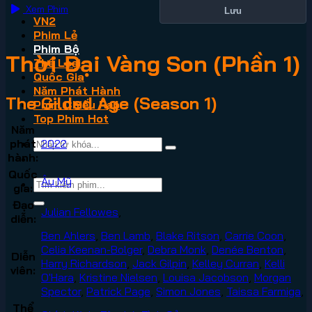
Xem Phim
Lưu
VN2
Phim Lẻ
Phim Bộ
Thời Đại Vàng Son (Phần 1)
Thể Loại
Quốc Gia
Năm Phát Hành
The Gilded Age (Season 1)
Phim Chiếu Rạp
Top Phim Hot
Năm
phát
2022
hành:
Quốc
Âu Mỹ
gia:
Đạo
Julian Fellowes
,
diễn:
Ben Ahlers
,
Ben Lamb
,
Blake Ritson
,
Carrie Coon
,
Celia Keenan-Bolger
,
Debra Monk
,
Denée Benton
,
Diễn
Harry Richardson
,
Jack Gilpin
,
Kelley Curran
,
Kelli
viên:
O'Hara
,
Kristine Nielsen
,
Louisa Jacobson
,
Morgan
Spector
,
Patrick Page
,
Simon Jones
,
Taissa Farmiga
,
Thể