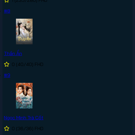
1
(235/280)
FHD
#8
Thần Ẩn
0
(40/40)
FHD
#9
Ngọc Minh Trà Cốt
0
(36/36)
FHD