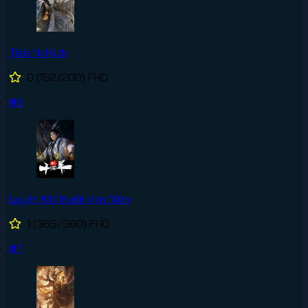
Tiên Nghịch
0
(152/200)
FHD
#6
Luyện Khí Mười Vạn Năm
1
(365/380)
FHD
#7