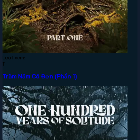
Lượt xem:
11
Trăm Năm Cô Đơn (Phần 1)