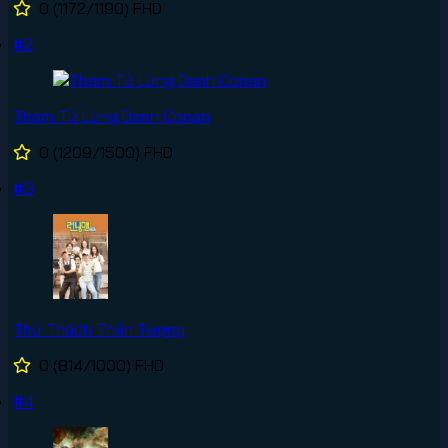
0
(1172/1190)
FHD
#2
Thám Tử Lừng Danh Conan
0
(1209/1500)
FHD
#3
Thử Thách Thần Tượng
0
(814/1000)
FHD
#4