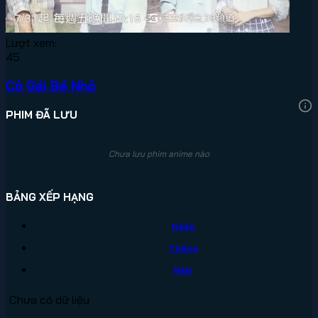
Lượt xem:
45
Cô Gái Bé Nhỏ
PHIM ĐÃ LƯU
Chưa lưu phim anime nào
BẢNG XẾP HẠNG
Ngày
Tháng
Năm
Chưa có dữ liệu