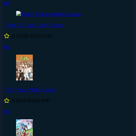
#1
Thám Tử Lừng Danh Conan
0
(1209/1500)
FHD
#2
Thử Thách Thần Tượng
0
(814/1000)
FHD
#3