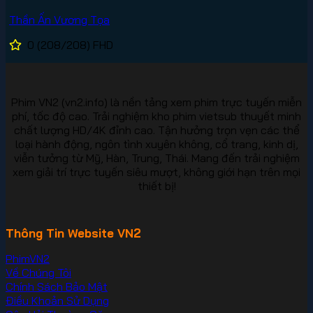
Thần Ấn Vương Tọa
0
(208/208)
FHD
Phim VN2 (vn2.info) là nền tảng xem phim trực tuyến miễn
phí, tốc độ cao. Trải nghiệm kho phim vietsub thuyết minh
chất lượng HD/4K đỉnh cao. Tận hưởng trọn vẹn các thể
loại hành động, ngôn tình xuyên không, cổ trang, kinh dị,
viễn tưởng từ Mỹ, Hàn, Trung, Thái. Mang đến trải nghiệm
xem giải trí trực tuyến siêu mượt, không giới hạn trên mọi
thiết bị!
Thông Tin Website VN2
PhimVN2
Về Chúng Tôi
Chính Sách Bảo Mật
Điều Khoản Sử Dụng