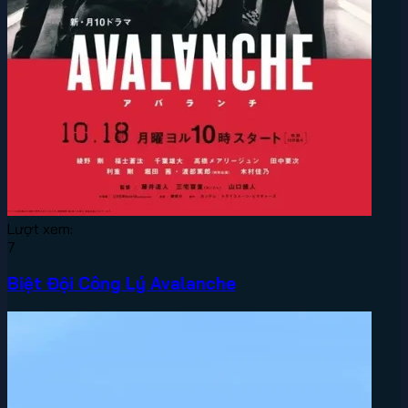
Lượt xem:
7
Biệt Đội Công Lý Avalanche