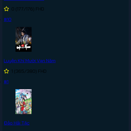
0
(177/176)
FHD
#10
Luyện Khí Mười Vạn Năm
1
(365/380)
FHD
#1
Đảo Hải Tặc