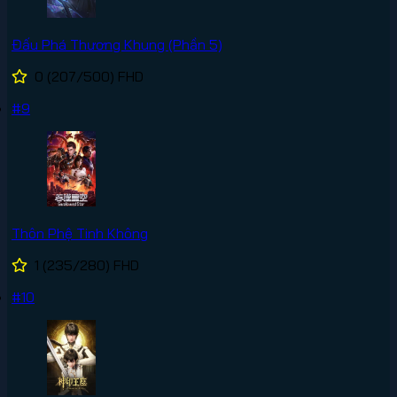
Đấu Phá Thương Khung (Phần 5)
0
(207/500)
FHD
#9
Thôn Phệ Tinh Không
1
(235/280)
FHD
#10