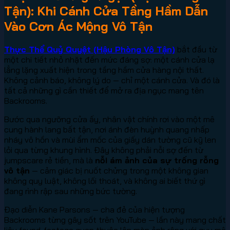
Tận): Khi Cánh Cửa Tầng Hầm Dẫn
Vào Cơn Ác Mộng Vô Tận
Thực Thể Quỷ Quyệt (Hậu Phòng Vô Tận)
bắt đầu từ
một chi tiết nhỏ nhặt đến mức đáng sợ: một cánh cửa lạ
lẳng lặng xuất hiện trong tầng hầm cửa hàng nội thất.
Không cảnh báo, không lý do — chỉ một cánh cửa. Và đó là
tất cả những gì cần thiết để mở ra địa ngục mang tên
Backrooms.
Bước qua ngưỡng cửa ấy, nhân vật chính rơi vào một mê
cung hành lang bất tận, nơi ánh đèn huỳnh quang nhấp
nháy vô hồn và mùi ẩm mốc của giấy dán tường cũ kỹ len
lỏi qua từng khung hình. Đây không phải nỗi sợ đến từ
jumpscare rẻ tiền, mà là
nỗi ám ảnh của sự trống rỗng
vô tận
— cảm giác bị nuốt chửng trong một không gian
không quy luật, không lối thoát, và không ai biết thứ gì
đang rình rập sau những bức tường.
Đạo diễn Kane Parsons — cha đẻ của hiện tượng
Backrooms từng gây sốt trên YouTube — lần này mang chất
liệu found-footage quen thuộc lên màn ảnh rộng với quy mô