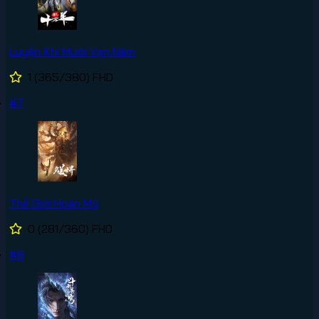
Luyện Khí Mười Vạn Năm
1
(365/380)
FHD
#7
Thế Giới Hoàn Mỹ
0
(281/360)
FHD
#8