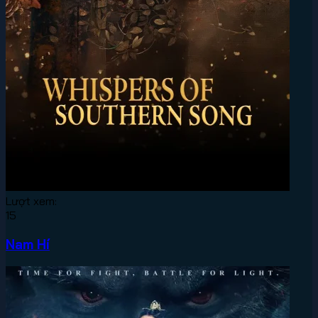
Lượt xem:
15
Nam Hí