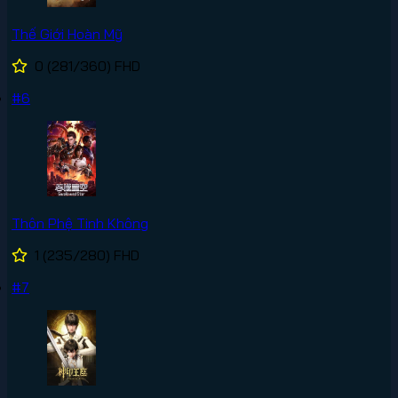
Thế Giới Hoàn Mỹ
0
(281/360)
FHD
#6
Thôn Phệ Tinh Không
1
(235/280)
FHD
#7