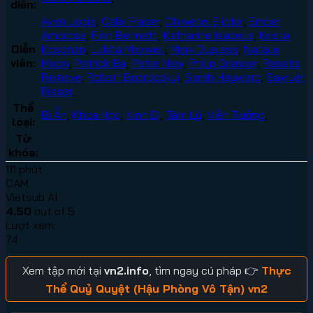
diễn:
Avan Jogia
,
Calix Fraser
,
Chiwetel Ejiofor
,
Ember
Ambrose
,
Finn Bennett
,
Katharine Isabelle
,
Krista
Diễn
Kosonen
,
Lukita Maxwell
,
Mark Duplass
,
Natalie
viên:
Moon
,
Patrick Ba
,
Peter New
,
Philip Granger
,
Renate
Reinsve
,
Robert Bobroczkyi
,
Sarah Hayward
,
Sawyer
Fraser
,
Thể
Bí Ẩn
,
Khoa Học
,
Kinh Dị
,
Tâm Lý
,
Viễn Tưởng
,
loại:
Từ
khóa:
111 phút
CAM
Vietsub AI
4.50
out of 5
Lượt xem:
74
Xem tập mới tại
vn2.info
, tìm ngay cú pháp 👉
Thực
Thể Quỷ Quyệt (Hậu Phòng Vô Tận) vn2