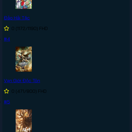
Đảo Hải Tặc
0
(1172/1190)
FHD
#4
Vạn Giới Độc Tôn
0
(471/800)
FHD
#5