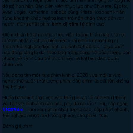
đồ sộ hơn hẳn. Dàn diễn viên thực lực như Chiwetel Ejiofor,
Avan Jogia, Katharine Isabelle cùng Krista Kosonen khiến
từng khoảnh khắc hoảng loạn trở nên chân thực đến rợn
người, đúng chất phim
kinh dị tâm lý
đỉnh cao.
Điểm khiến bộ phim khoa học viễn tưởng bí ẩn này khó rời
mắt chính là cách nó biến một khái niệm internet kỳ dị
thành trải nghiệm điện ảnh ám ảnh tột độ. Có “thực thể”
nào đang lặng lẽ dõi theo bạn trong bóng tối của những căn
phòng vô tận? Câu trả lời chỉ hiện ra khi bạn dám bước
chân vào.
Nếu đang tìm một tựa phim kinh dị 2026 vừa mới lạ vừa
nghẹt thở suốt thời lượng phim, đây chính là cái tên không
thể bỏ qua.
Muốn hòa mình trọn vẹn vào thế giới lạc lối của Hậu Phòng
Vô Tận với hình ảnh sắc nét, phụ đề chuẩn? Truy cập ngay
VN2Phim
— nơi xem phim chất lượng cao, cập nhật nhanh,
trải nghiệm mượt mà không quảng cáo phiền toái.
Đánh giá phim