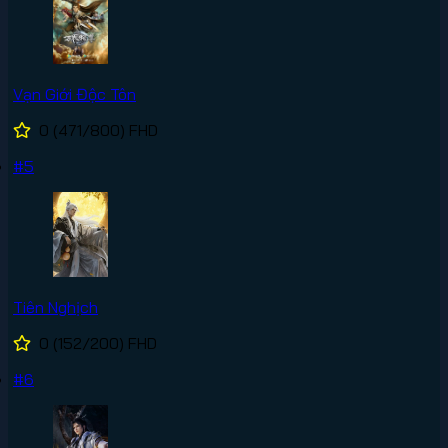
Vạn Giới Độc Tôn
0
(471/800)
FHD
#5
Tiên Nghịch
0
(152/200)
FHD
#6