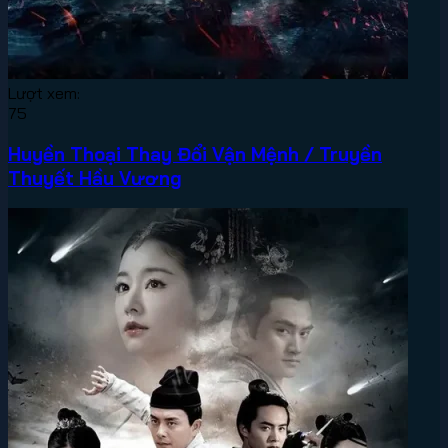
Lượt xem:
75
Huyền Thoại Thay Đổi Vận Mệnh / Truyền
Thuyết Hầu Vương