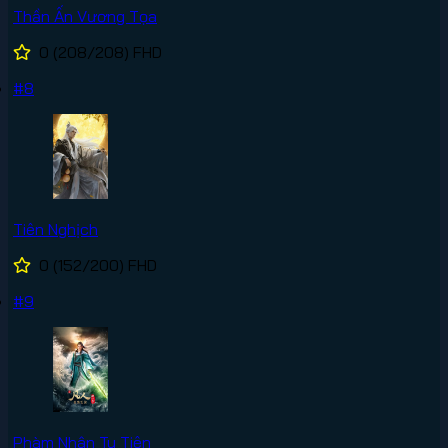
Thần Ấn Vương Tọa
0
(208/208)
FHD
#8
Tiên Nghịch
0
(152/200)
FHD
#9
Phàm Nhân Tu Tiên