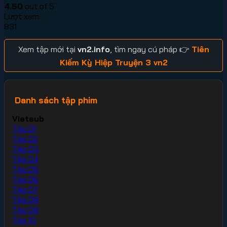
4.50
out of 5
Lượt xem:
831
Xem tập mới tại
vn2.info
, tìm ngay cú pháp 👉
Tiên
Kiếm Kỳ Hiệp Truyện 3 vn2
Danh sách tập phim
Vietsub
Tập 01
Tập 02
Tập 03
Tập 04
Tập 05
Tập 06
Tập 07
Tập 08
Tập 09
Tập 10