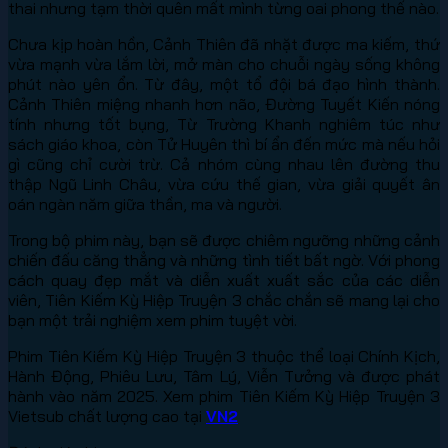
thai nhưng tạm thời quên mất mình từng oai phong thế nào.
Chưa kịp hoàn hồn, Cảnh Thiên đã nhặt được ma kiếm, thứ
vừa mạnh vừa lắm lời, mở màn cho chuỗi ngày sống không
phút nào yên ổn. Từ đây, một tổ đội bá đạo hình thành.
Cảnh Thiên miệng nhanh hơn não, Đường Tuyết Kiến nóng
tính nhưng tốt bụng, Từ Trường Khanh nghiêm túc như
sách giáo khoa, còn Tử Huyên thì bí ẩn đến mức mà nếu hỏi
gì cũng chỉ cười trừ. Cả nhóm cùng nhau lên đường thu
thập Ngũ Linh Châu, vừa cứu thế gian, vừa giải quyết ân
oán ngàn năm giữa thần, ma và người.
Trong bộ phim này, bạn sẽ được chiêm ngưỡng những cảnh
chiến đấu căng thẳng và những tình tiết bất ngờ. Với phong
cách quay đẹp mắt và diễn xuất xuất sắc của các diễn
viên, Tiên Kiếm Kỳ Hiệp Truyện 3 chắc chắn sẽ mang lại cho
bạn một trải nghiệm xem phim tuyệt vời.
Phim Tiên Kiếm Kỳ Hiệp Truyện 3 thuộc thể loại Chính Kịch,
Hành Động, Phiêu Lưu, Tâm Lý, Viễn Tưởng và được phát
hành vào năm 2025. Xem phim Tiên Kiếm Kỳ Hiệp Truyện 3
Vietsub chất lượng cao tại
VN2