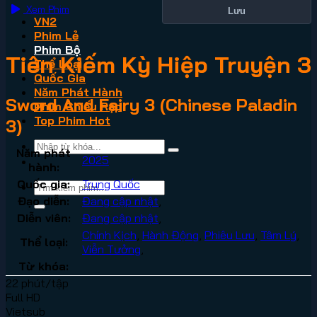
Xem Phim
Lưu
VN2
Phim Lẻ
Phim Bộ
Tiên Kiếm Kỳ Hiệp Truyện 3
Thể Loại
Quốc Gia
Năm Phát Hành
Sword And Fairy 3 (Chinese Paladin
Phim Chiếu Rạp
Top Phim Hot
3)
Năm phát
2025
hành:
Quốc gia:
Trung Quốc
Đạo diễn:
Đang cập nhật
,
Diễn viên:
Đang cập nhật
,
Chính Kịch
,
Hành Động
,
Phiêu Lưu
,
Tâm Lý
,
Thể loại:
Viễn Tưởng
,
Từ khóa:
22 phút/tập
Full HD
Vietsub