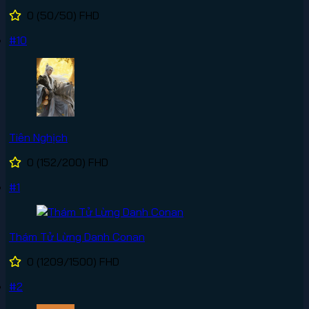
0
(50/50)
FHD
#10
Tiên Nghịch
0
(152/200)
FHD
#1
Thám Tử Lừng Danh Conan
0
(1209/1500)
FHD
#2