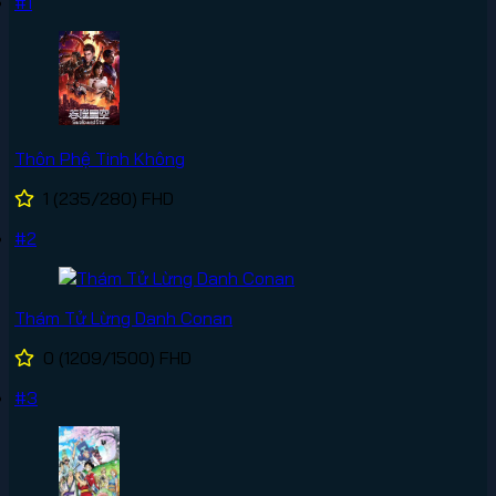
#1
Thôn Phệ Tinh Không
1
(235/280)
FHD
#2
Thám Tử Lừng Danh Conan
0
(1209/1500)
FHD
#3