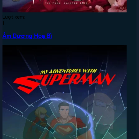
Lượt xem:
1
Âm Dương Hoạ Bì