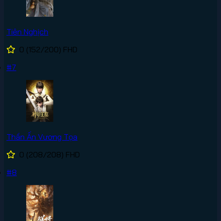
Tiên Nghịch
0
(152/200)
FHD
#7
Thần Ấn Vương Tọa
0
(208/208)
FHD
#8