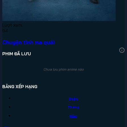
Lượt xem:
94
Chuyện tình ma quái
PHIM ĐÃ LƯU
Chưa lưu phim anime nào
BẢNG XẾP HẠNG
Ngày
Tháng
Năm