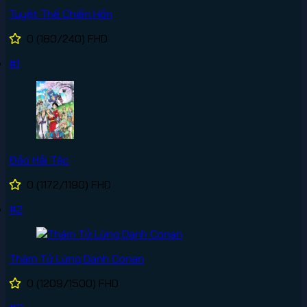
Tuyệt Thế Chiến Hồn
0
(180/240)
FHD
#1
Đảo Hải Tặc
0
(1172/1190)
FHD
#2
Thám Tử Lừng Danh Conan
0
(1209/1500)
FHD