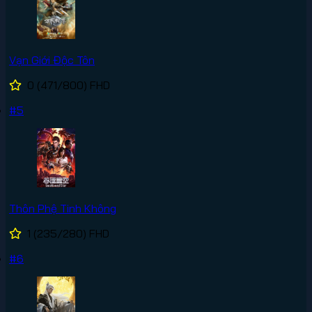
Vạn Giới Độc Tôn
0
(471/800)
FHD
#5
Thôn Phệ Tinh Không
1
(235/280)
FHD
#6