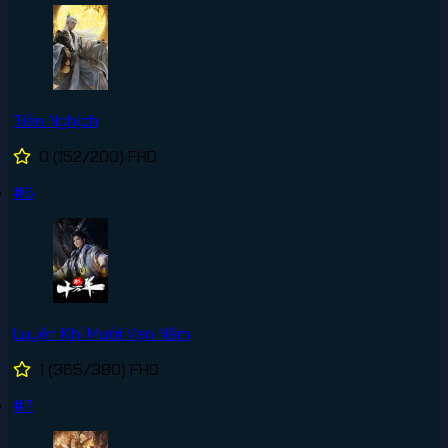
Tiên Nghịch
0
(152/200)
FHD
#6
Luyện Khí Mười Vạn Năm
1
(365/380)
FHD
#7