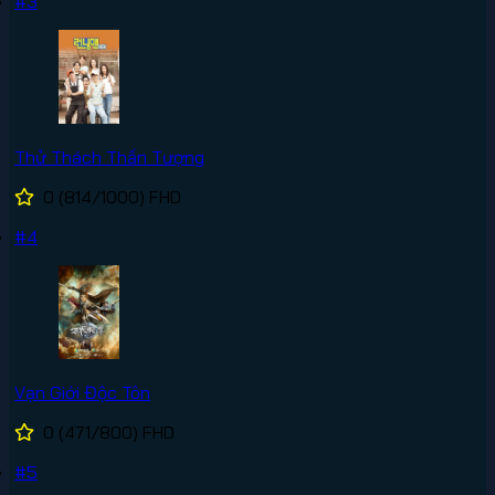
#3
Thử Thách Thần Tượng
0
(814/1000)
FHD
#4
Vạn Giới Độc Tôn
0
(471/800)
FHD
#5