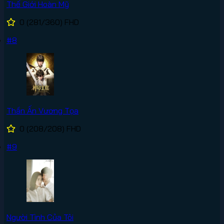
Thế Giới Hoàn Mỹ
0
(281/360)
FHD
#8
Thần Ấn Vương Tọa
0
(208/208)
FHD
#9
Người Tình Của Tôi