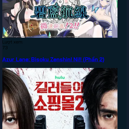
Lượt xem:
73
Azur Lane: Bisoku Zenshin! Ni!! (Phần 2)