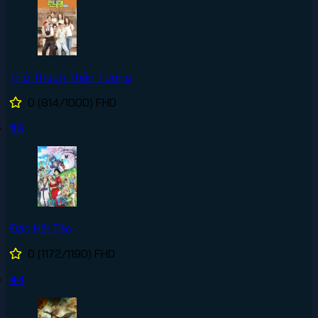
Thử Thách Thần Tượng
0
(814/1000)
FHD
#3
Đảo Hải Tặc
0
(1172/1190)
FHD
#4