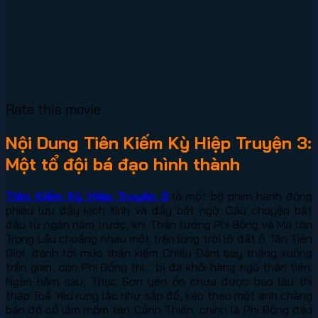
Rate this movie
Nội Dung Tiên Kiếm Kỳ Hiệp Truyện 3:
Một tổ đội bá đạo hình thành
Tiên Kiếm Kỳ Hiệp Truyện 3
là một bộ phim hành động
phiêu lưu đầy kịch tính và đầy bất ngờ. Câu chuyện bắt
đầu từ ngàn năm trước, khi Thần tướng Phi Bồng và Ma tôn
Trọng Lầu choảng nhau một trận long trời lở đất ở Tân Tiên
Giới, đánh tới mức thần kiếm Chiếu Đảm bay thẳng xuống
trần gian, còn Phi Bồng thì… bị đá khỏi hàng ngũ thần tiên.
Ngàn năm sau, Thục Sơn yên ổn chưa được bao lâu thì
tháp Toả Yêu rung lắc như sắp đổ, kéo theo một anh chàng
bán đồ cổ lắm mồm tên Cảnh Thiên, chính là Phi Bồng đầu