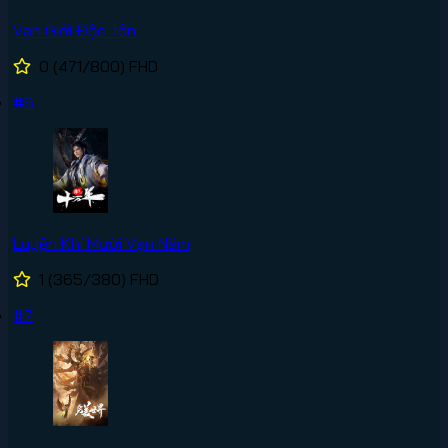
Vạn Giới Độc Tôn
0
(471/800)
FHD
#6
Luyện Khí Mười Vạn Năm
1
(365/380)
FHD
#7