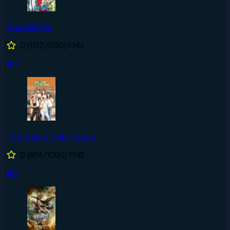
Đảo Hải Tặc
0
(1172/1190)
FHD
#4
Thử Thách Thần Tượng
0
(814/1000)
FHD
#5