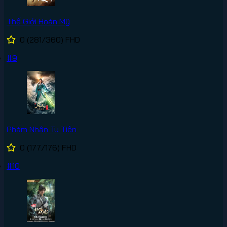
Thế Giới Hoàn Mỹ
0
(281/360)
FHD
#9
Phàm Nhân Tu Tiên
0
(177/176)
FHD
#10