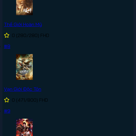
Thế Giới Hoàn Mỹ
0
(280/280)
FHD
#8
Vạn Giới Độc Tôn
0
(471/800)
FHD
#9