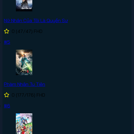
Nữ Nhân Của Tôi Là Quyền Sư
0
(47/47)
FHD
#5
Phàm Nhân Tu Tiên
0
(177/176)
FHD
#6