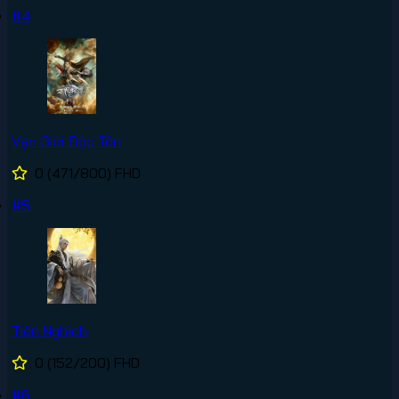
#4
Vạn Giới Độc Tôn
0
(471/800)
FHD
#5
Tiên Nghịch
0
(152/200)
FHD
#6