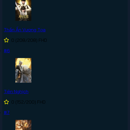
Thần Ấn Vương Tọa
0
(208/208)
FHD
#6
Tiên Nghịch
0
(152/200)
FHD
#7