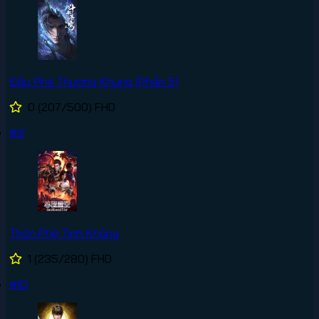
Đấu Phá Thương Khung (Phần 5)
0
(207/500)
FHD
#9
Thôn Phệ Tinh Không
1
(235/280)
FHD
#10