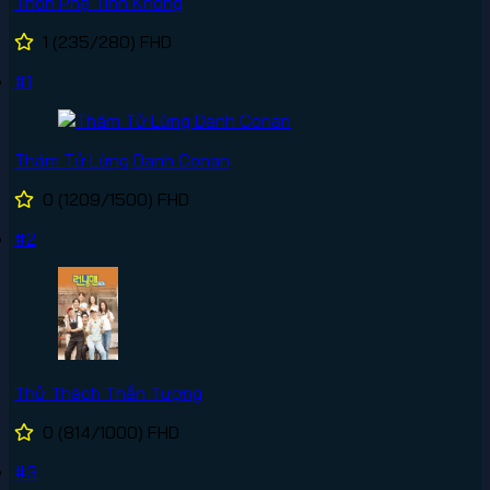
Thôn Phệ Tinh Không
1
(235/280)
FHD
#1
Thám Tử Lừng Danh Conan
0
(1209/1500)
FHD
#2
Thử Thách Thần Tượng
0
(814/1000)
FHD
#3