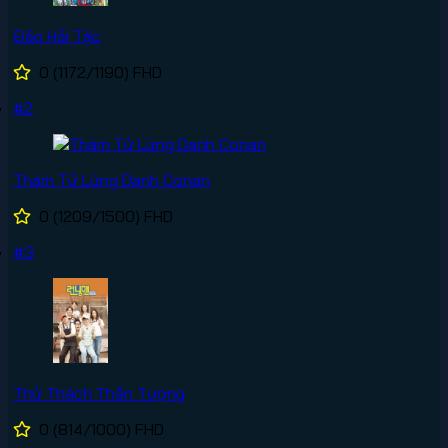
Đảo Hải Tặc
0
(1172/1190)
FHD
#2
Thám Tử Lừng Danh Conan
0
(1209/1500)
FHD
#3
Thử Thách Thần Tượng
0
(814/1000)
FHD