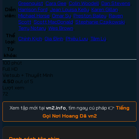
Greenquist
,
Cara Gee
,
Colin Woodell
,
Dan Stevens
,
Diễn
Harrison Ford
,
Jean Louisa Kelly
,
Karen Gillan
,
viên:
Michael Horse
,
Omar Sy
,
Preston Bailey
,
Raven
Scott
,
Scott MacDonald
,
Stephanie Czajkowski
,
Terry Notary
,
Wes Brown
,
Thể
Chính Kịch
,
Gia Đình
,
Phiêu Lưu
,
Tâm Lý
,
loại:
Từ
khóa:
100 phút
Full HD
Vietsub + Thuyết Minh
4.50
out of 5
Lượt xem:
72
Xem tập mới tại
vn2.info
, tìm ngay cú pháp 👉
Tiếng
Gọi Nơi Hoang Dã vn2
Danh sách tập phim