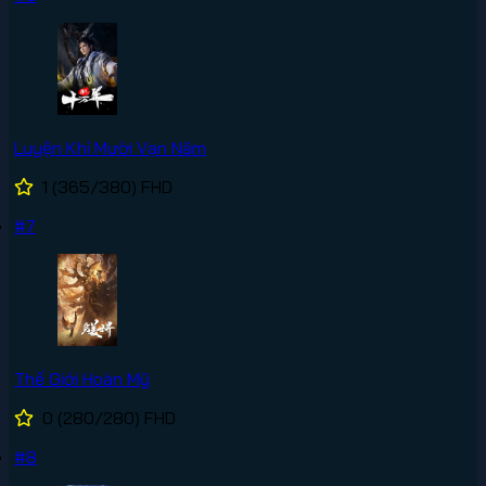
Luyện Khí Mười Vạn Năm
1
(365/380)
FHD
#7
Thế Giới Hoàn Mỹ
0
(280/280)
FHD
#8