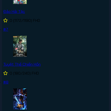
Đảo Hải Tặc
0
(1172/1190)
FHD
#7
Tuyệt Thế Chiến Hồn
0
(180/240)
FHD
#8