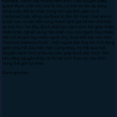
Klondike, Yukon vào những năm 1890. Câu chuyện xoay
quanh Buck, một chú chó to lớn, có trái tim ấm áp đang
sống cuộc đời an nhàn trong một gia đình giàu có ở
California.Cuộc sống của Buck bị đảo lộn hoàn toàn khi nó
bị bắt cóc và bán đến vùng Yukon lạnh giá để làm chó kéo
xe chở thư. Tại đây, Buck phải học cách sinh tồn giữa thiên
nhiên khắc nghiệt và sự tàn nhẫn của con người. Sau nhiều
biến cố và qua tay nhiều người chủ, Buck kết bạn với John
Thornton (Harrison Ford) – một người đàn ông lớn tuổi đang
gánh chịu nỗi đau mất mát. Cùng nhau, họ trải qua một
chuyến hành trình phiêu lưu lớn, giúp Buck dần thức tỉnh
bản năng nguyên thủy và tìm lại vị trí thực sự của mình
trong thế giới tự nhiên.
Đánh giá phim