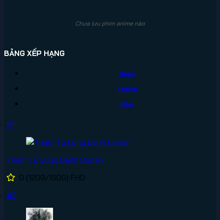
Chưa lưu phim anime nào
BẢNG XẾP HẠNG
Ngày
Tháng
Năm
#1
Thám Tử Lừng Danh Conan
0
(1209/1500)
FHD
#2