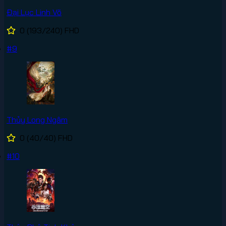
Đại Lục Linh Võ
0
(193/240)
FHD
#9
Thủy Long Ngâm
0
(40/40)
FHD
#10