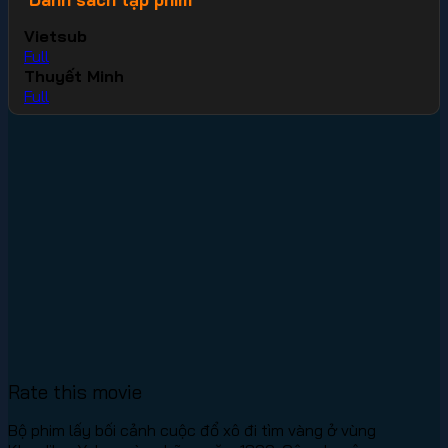
Vietsub
Full
Thuyết Minh
Full
Rate this movie
Bộ phim lấy bối cảnh cuộc đổ xô đi tìm vàng ở vùng