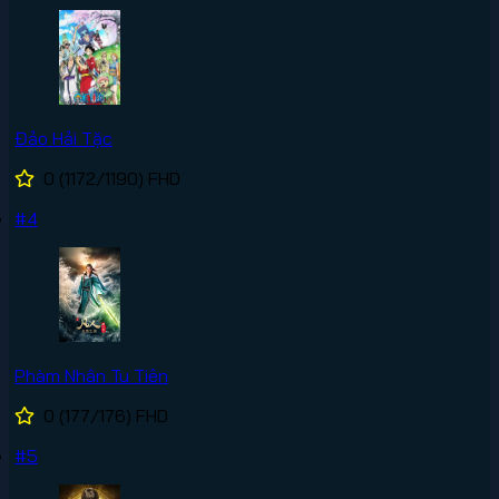
Đảo Hải Tặc
0
(1172/1190)
FHD
#4
Phàm Nhân Tu Tiên
0
(177/176)
FHD
#5