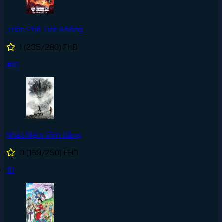
Thôn Phệ Tinh Không
1
(235/280)
FHD
#10
Nhất Niệm Vĩnh Hằng
0
(169/250)
FHD
#1