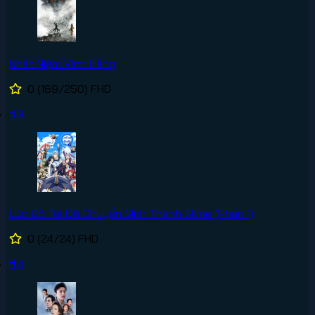
Nhất Niệm Vĩnh Hằng
0
(169/250)
FHD
#3
Lúc Đó Tôi Đã Chuyển Sinh Thành Slime (Phần 1)
0
(24/24)
FHD
#4