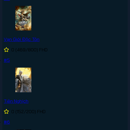
Vạn Giới Độc Tôn
0
(469/800)
FHD
#5
Tiên Nghịch
0
(152/200)
FHD
#6