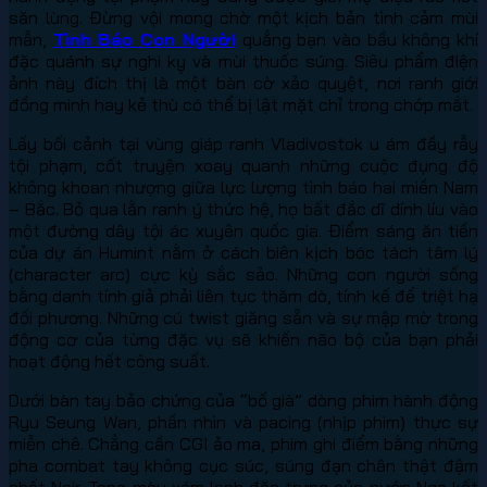
săn lùng. Đừng vội mong chờ một kịch bản tình cảm mùi
mẫn,
Tình Báo Con Người
quẳng bạn vào bầu không khí
đặc quánh sự nghi kỵ và mùi thuốc súng. Siêu phẩm điện
ảnh này đích thị là một bàn cờ xảo quyệt, nơi ranh giới
đồng minh hay kẻ thù có thể bị lật mặt chỉ trong chớp mắt.
Lấy bối cảnh tại vùng giáp ranh Vladivostok u ám đầy rẫy
tội phạm, cốt truyện xoay quanh những cuộc đụng độ
không khoan nhượng giữa lực lượng tình báo hai miền Nam
– Bắc. Bỏ qua lằn ranh ý thức hệ, họ bất đắc dĩ dính líu vào
một đường dây tội ác xuyên quốc gia. Điểm sáng ăn tiền
của dự án Humint nằm ở cách biên kịch bóc tách tâm lý
(character arc) cực kỳ sắc sảo. Những con người sống
bằng danh tính giả phải liên tục thăm dò, tính kế để triệt hạ
đối phương. Những cú twist giăng sẵn và sự mập mờ trong
động cơ của từng đặc vụ sẽ khiến não bộ của bạn phải
hoạt động hết công suất.
Dưới bàn tay bảo chứng của “bố già” dòng phim hành động
Ryu Seung Wan, phần nhìn và pacing (nhịp phim) thực sự
miễn chê. Chẳng cần CGI ảo ma, phim ghi điểm bằng những
pha combat tay không cục súc, súng đạn chân thật đậm
chất Noir. Tone màu xám lạnh đặc trưng của nước Nga kết