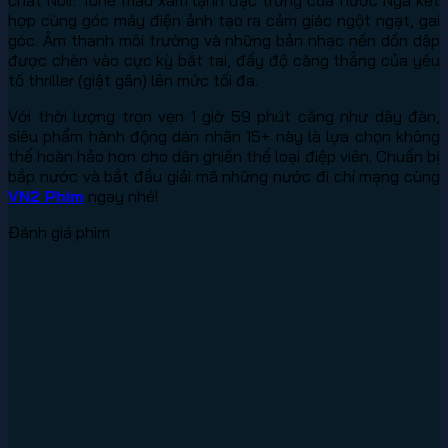
hợp cùng góc máy điện ảnh tạo ra cảm giác ngột ngạt, gai
góc. Âm thanh môi trường và những bản nhạc nền dồn dập
được chèn vào cực kỳ bắt tai, đẩy độ căng thẳng của yếu
tố thriller (giật gân) lên mức tối đa.
Với thời lượng trọn vẹn 1 giờ 59 phút căng như dây đàn,
siêu phẩm hành động dán nhãn 15+ này là lựa chọn không
thể hoàn hảo hơn cho dân ghiền thể loại điệp viên. Chuẩn bị
bắp nước và bắt đầu giải mã những nước đi chí mạng cùng
VN2 Phim
ngay nhé!
Đánh giá phim