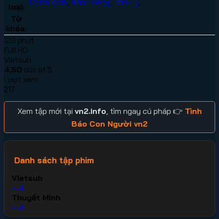
Chính Kịch
,
Hành Động
,
Tâm Lý
,
loại:
Từ
khóa:
120 phút
Full HD
Vietsub
4.50
out of 5
Lượt xem:
217
Xem tập mới tại
vn2.info
, tìm ngay cú pháp 👉
Tình
Báo Con Người vn2
Danh sách tập phim
Vietsub
Full
Thuyết Minh
Full