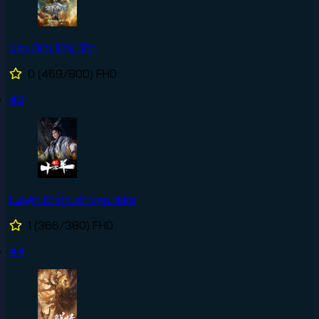
Vạn Giới Độc Tôn
0
(469/800)
FHD
#3
Luyện Khí Mười Vạn Năm
1
(366/380)
FHD
#4