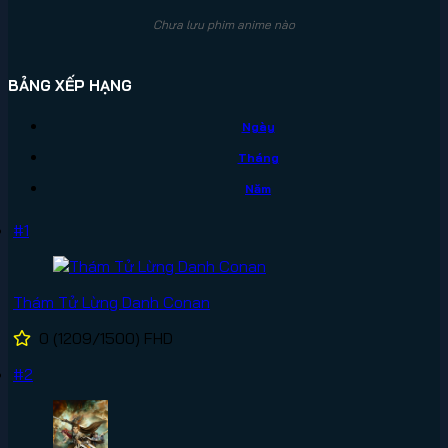
Chưa lưu phim anime nào
BẢNG XẾP HẠNG
Ngày
Tháng
Năm
#1
Thám Tử Lừng Danh Conan
0
(1209/1500)
FHD
#2