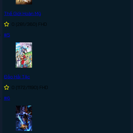
Thế Giới Hoàn Mỹ
0
(281/360)
FHD
#5
Đảo Hải Tặc
0
(1172/1190)
FHD
#6