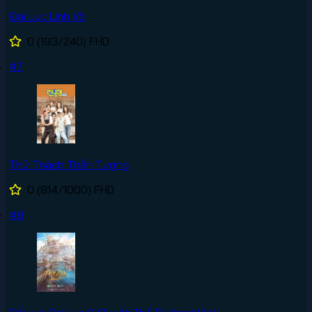
Đại Lục Linh Võ
0
(193/240)
FHD
#7
Thử Thách Thần Tượng
0
(814/1000)
FHD
#8