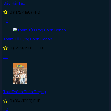
Đảo Hải Tặc
0
(1172/1190)
FHD
#2
Thám Tử Lừng Danh Conan
0
(1209/1500)
FHD
#3
Thử Thách Thần Tượng
0
(814/1000)
FHD
#4