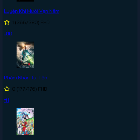
Luyện Khí Mười Vạn Năm
1
(366/380)
FHD
#10
Phàm Nhân Tu Tiên
0
(177/176)
FHD
#1