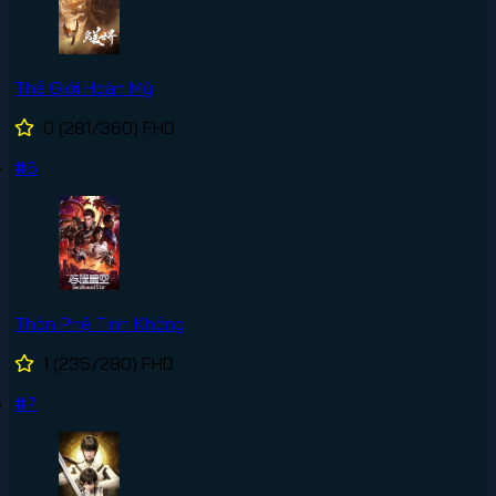
Thế Giới Hoàn Mỹ
0
(281/360)
FHD
#6
Thôn Phệ Tinh Không
1
(235/280)
FHD
#7