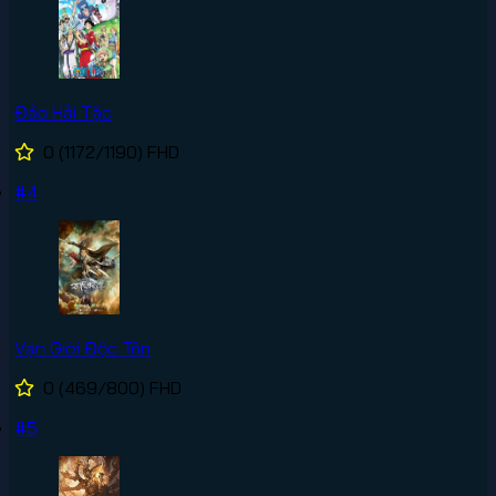
Đảo Hải Tặc
0
(1172/1190)
FHD
#4
Vạn Giới Độc Tôn
0
(469/800)
FHD
#5