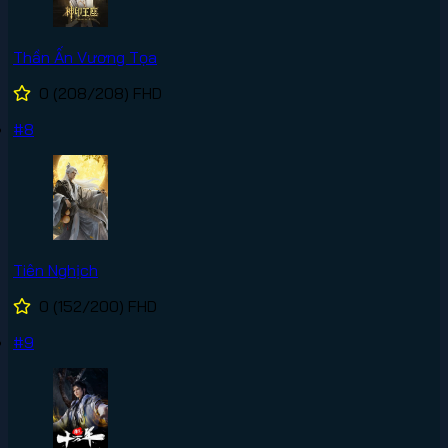
Thần Ấn Vương Tọa
0
(208/208)
FHD
#8
Tiên Nghịch
0
(152/200)
FHD
#9