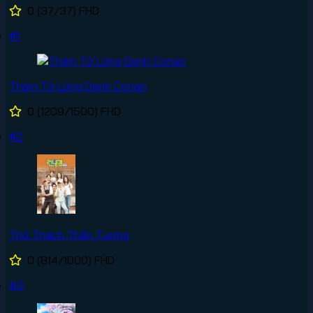
0
(37/37)
FHD
#1
Thám Tử Lừng Danh Conan
0
(1209/1500)
FHD
#2
Thử Thách Thần Tượng
0
(814/1000)
FHD
#3