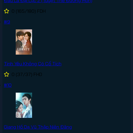
Đấu La Đại Lục 2 (Tuyệt Thế Đường Môn)
0
(165/180)
FDH
#9
Tình Yêu Không Có Cổ Tích
0
(37/37)
FHD
#10
Giang Hồ Dạ Vũ Thập Niên Đăng