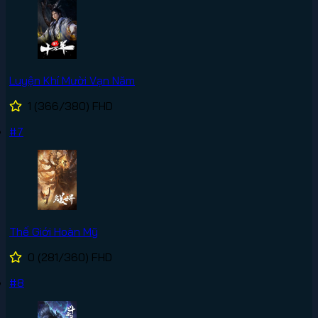
Luyện Khí Mười Vạn Năm
1
(366/380)
FHD
#7
Thế Giới Hoàn Mỹ
0
(281/360)
FHD
#8