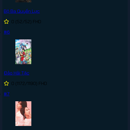
Bộ Ba Quyền Lực
0
(52/52)
FHD
#6
Đảo Hải Tặc
0
(1172/1190)
FHD
#7