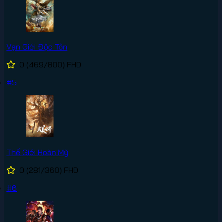
Vạn Giới Độc Tôn
0
(469/800)
FHD
#5
Thế Giới Hoàn Mỹ
0
(281/360)
FHD
#6