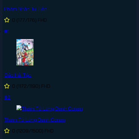
Phàm Nhân Tu Tiên
0
(177/176)
FHD
#1
Đảo Hải Tặc
0
(1172/1190)
FHD
#2
Thám Tử Lừng Danh Conan
0
(1209/1500)
FHD