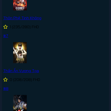
Thôn Phệ Tinh Không
1
(235/280)
FHD
#7
Thần Ấn Vương Tọa
0
(208/208)
FHD
#8