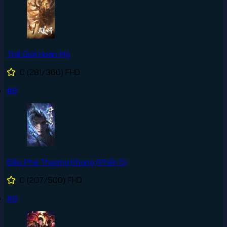
Thế Giới Hoàn Mỹ
0
(281/360)
FHD
#8
Đấu Phá Thương Khung (Phần 5)
0
(207/500)
FHD
#9