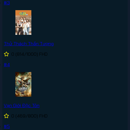
#3
Thử Thách Thần Tượng
0
(814/1000)
FHD
#4
Vạn Giới Độc Tôn
0
(469/800)
FHD
#5