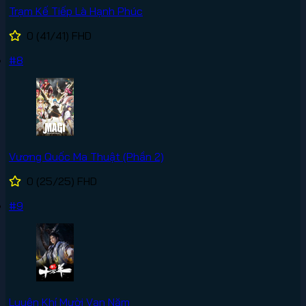
Trạm Kế Tiếp Là Hạnh Phúc
0
(41/41)
FHD
#8
Vương Quốc Ma Thuật (Phần 2)
0
(25/25)
FHD
#9
Luyện Khí Mười Vạn Năm