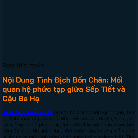
Rate this movie
Nội Dung Tình Địch Bốn Chân: Mối
quan hệ phức tạp giữa Sếp Tiết và
Cậu Ba Hạ
Tình Địch Bốn Chân
là một bộ phim chính kịch ngắn, tâm
lý, tình cảm đầy bất ngờ. Sếp Tiết và Cậu Ba Hạ, hai người
có mối quan hệ phức tạp, luôn đối đầu với nhau trong bốn
năm đại học. Họ ghét nhau đến mức nào, nhưng mỗi người
lại ẩn chứa một tình cảm khác, một thế giới riêng biệt. Tình