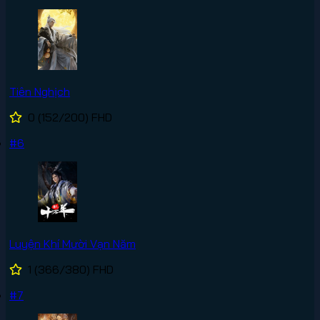
Tiên Nghịch
0
(152/200)
FHD
#6
Luyện Khí Mười Vạn Năm
1
(366/380)
FHD
#7