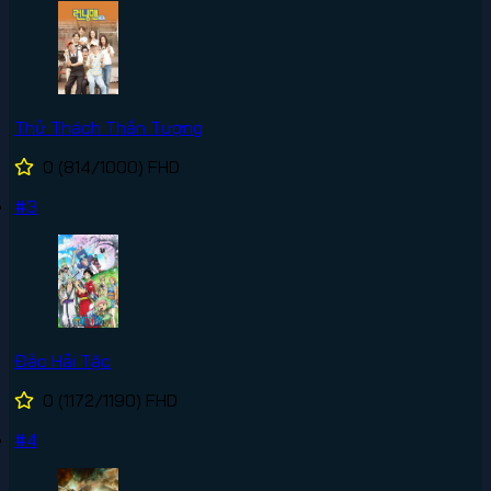
Thử Thách Thần Tượng
0
(814/1000)
FHD
#3
Đảo Hải Tặc
0
(1172/1190)
FHD
#4