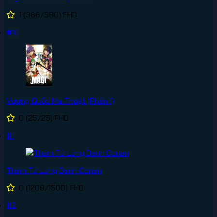
1
(366/380)
FHD
#10
Vương Quốc Ma Thuật (Phần 1)
0
(25/25)
FHD
#1
Thám Tử Lừng Danh Conan
0
(1209/1500)
FHD
#2