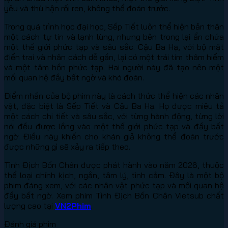
yêu và thù hận rối ren, không thể đoán trước.
Trong quá trình học đại học, Sếp Tiết luôn thể hiện bản thân
một cách tự tin và lạnh lùng, nhưng bên trong lại ẩn chứa
một thế giới phức tạp và sâu sắc. Cậu Ba Hạ, với bộ mặt
điển trai và nhân cách dễ gần, lại có một trái tim thâm hiểm
và một tâm hồn phức tạp. Hai người này đã tạo nên một
mối quan hệ đầy bất ngờ và khó đoán.
Điểm nhấn của bộ phim này là cách thức thể hiện các nhân
vật, đặc biệt là Sếp Tiết và Cậu Ba Hạ. Họ được miêu tả
một cách chi tiết và sâu sắc, với từng hành động, từng lời
nói đều được lồng vào một thế giới phức tạp và đầy bất
ngờ. Điều này khiến cho khán giả không thể đoán trước
được những gì sẽ xảy ra tiếp theo.
Tình Địch Bốn Chân được phát hành vào năm 2026, thuộc
thể loại chính kịch, ngắn, tâm lý, tình cảm. Đây là một bộ
phim đáng xem, với các nhân vật phức tạp và mối quan hệ
đầy bất ngờ. Xem phim Tình Địch Bốn Chân Vietsub chất
lượng cao tại
VN2Phim
.
Đánh giá phim