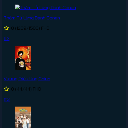
Thám Tử Lừng Danh Conan
0
(1209/1500)
FHD
#2
Vương Triều Ung Chính
0
(44/44)
FHD
#3