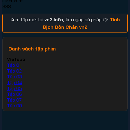
Lượt xem:
333
Xem tập mới tại
vn2.info
, tìm ngay cú pháp 👉
Tình
Địch Bốn Chân vn2
Danh sách tập phim
Vietsub
Tập 01
Tập 02
Tập 03
Tập 04
Tập 05
Tập 06
Tập 07
Tập 08