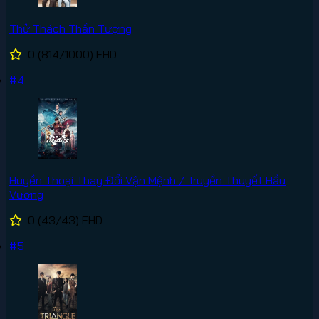
Thử Thách Thần Tượng
0
(814/1000)
FHD
#4
Huyền Thoại Thay Đổi Vận Mệnh / Truyền Thuyết Hầu
Vương
0
(43/43)
FHD
#5