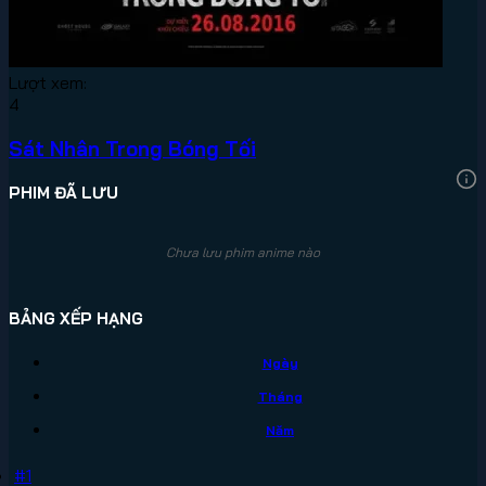
Lượt xem:
4
Sát Nhân Trong Bóng Tối
PHIM ĐÃ LƯU
Chưa lưu phim anime nào
BẢNG XẾP HẠNG
Ngày
Tháng
Năm
#1