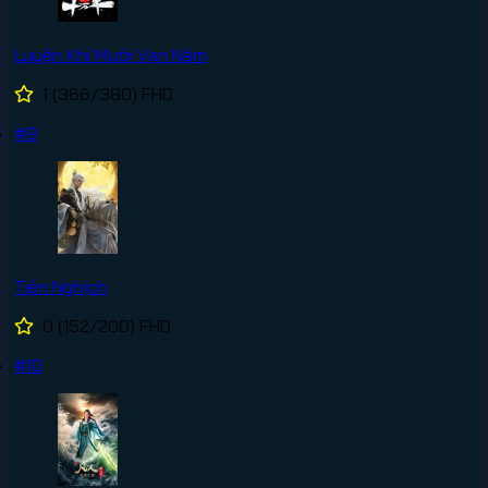
Luyện Khí Mười Vạn Năm
1
(366/380)
FHD
#9
Tiên Nghịch
0
(152/200)
FHD
#10