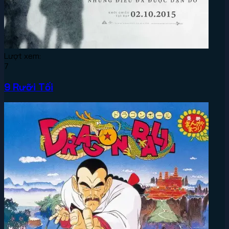
Lượt xem:
7
9 Rưỡi Tối