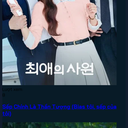
Lượt xem:
8
Sếp Chính Là Thần Tượng (Bias tôi, sếp của
tôi)