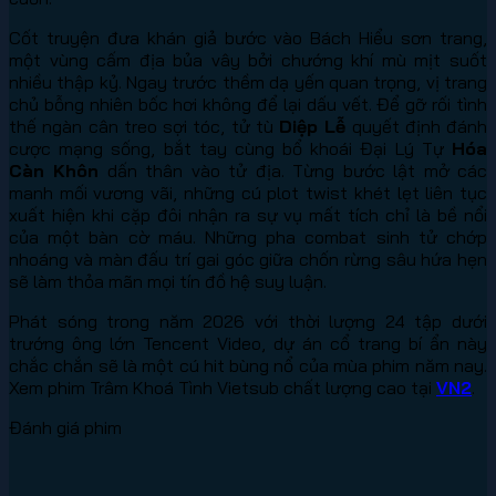
Cốt truyện đưa khán giả bước vào Bách Hiểu sơn trang,
một vùng cấm địa bủa vây bởi chướng khí mù mịt suốt
nhiều thập kỷ. Ngay trước thềm dạ yến quan trọng, vị trang
chủ bỗng nhiên bốc hơi không để lại dấu vết. Để gỡ rối tình
thế ngàn cân treo sợi tóc, tử tù
Diệp Lễ
quyết định đánh
cược mạng sống, bắt tay cùng bổ khoái Đại Lý Tự
Hóa
Càn Khôn
dấn thân vào tử địa. Từng bước lật mở các
manh mối vương vãi, những cú plot twist khét lẹt liên tục
xuất hiện khi cặp đôi nhận ra sự vụ mất tích chỉ là bề nổi
của một bàn cờ máu. Những pha combat sinh tử chớp
nhoáng và màn đấu trí gai góc giữa chốn rừng sâu hứa hẹn
sẽ làm thỏa mãn mọi tín đồ hệ suy luận.
Phát sóng trong năm 2026 với thời lượng 24 tập dưới
trướng ông lớn Tencent Video, dự án cổ trang bí ẩn này
chắc chắn sẽ là một cú hit bùng nổ của mùa phim năm nay.
Xem phim Trâm Khoá Tình Vietsub chất lượng cao tại
VN2
.
Đánh giá phim