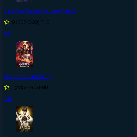
Đấu Phá Thương Khung (Phần 5)
0
(207/500)
FHD
#9
Thôn Phệ Tinh Không
1
(235/280)
FHD
#10