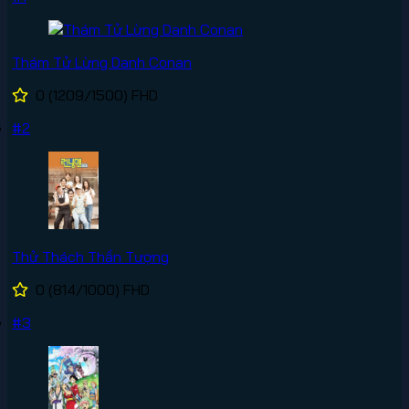
Thám Tử Lừng Danh Conan
0
(1209/1500)
FHD
#2
Thử Thách Thần Tượng
0
(814/1000)
FHD
#3