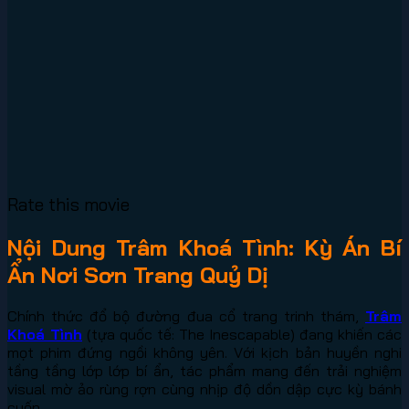
Rate this movie
Nội Dung Trâm Khoá Tình: Kỳ Án Bí
Ẩn Nơi Sơn Trang Quỷ Dị
Chính thức đổ bộ đường đua cổ trang trinh thám,
Trâm
Khoá Tình
(tựa quốc tế: The Inescapable) đang khiến các
mọt phim đứng ngồi không yên. Với kịch bản huyền nghi
tầng tầng lớp lớp bí ẩn, tác phẩm mang đến trải nghiệm
visual mờ ảo rùng rợn cùng nhịp độ dồn dập cực kỳ bánh
cuốn.