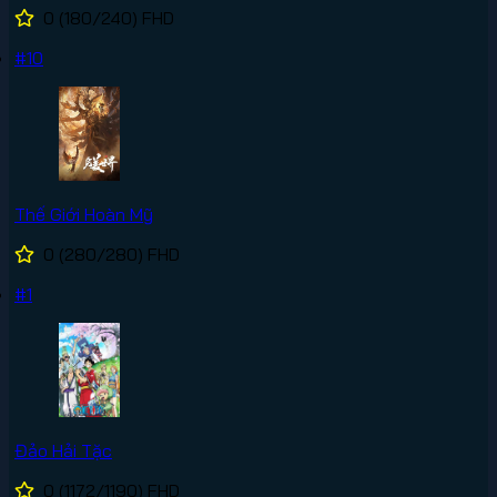
0
(180/240)
FHD
#10
Thế Giới Hoàn Mỹ
0
(280/280)
FHD
#1
Đảo Hải Tặc
0
(1172/1190)
FHD