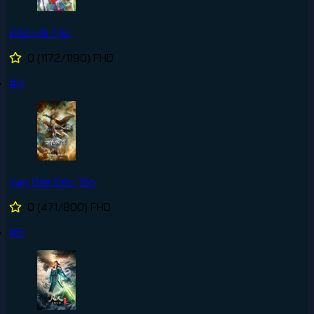
Đảo Hải Tặc
0
(1172/1190)
FHD
#4
Vạn Giới Độc Tôn
0
(471/800)
FHD
#5