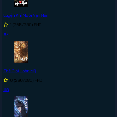
Luyện Khí Mười Vạn Năm
1
(365/380)
FHD
#7
Thế Giới Hoàn Mỹ
0
(280/280)
FHD
#8