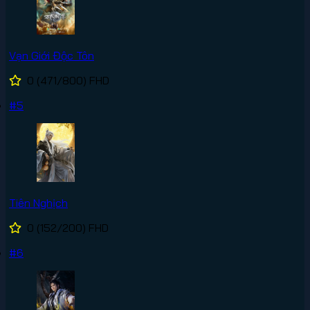
Vạn Giới Độc Tôn
0
(471/800)
FHD
#5
Tiên Nghịch
0
(152/200)
FHD
#6