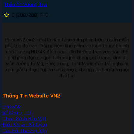
Thần Ấn Vương Tọa
0
(208/208)
FHD
Phim VN2 (vn2.info) là nền tảng xem phim trực tuyến miễn
phí, tốc độ cao. Trải nghiệm kho phim vietsub thuyết minh
chất lượng HD/4K đỉnh cao. Tận hưởng trọn vẹn các thể
loại hành động, ngôn tình xuyên không, cổ trang, kinh dị,
viễn tưởng từ Mỹ, Hàn, Trung, Thái. Mang đến trải nghiệm
xem giải trí trực tuyến siêu mượt, không giới hạn trên mọi
thiết bị!
Thông Tin Website VN2
PhimVN2
Về Chúng Tôi
Chính Sách Bảo Mật
Điều Khoản Sử Dụng
Câu Hỏi Thường Gặp