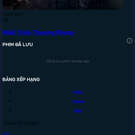
Lượt xem:
38
Nhất Trảm Thương Khung
PHIM ĐÃ LƯU
Chưa lưu phim anime nào
BẢNG XẾP HẠNG
Ngày
Tháng
Năm
Chưa có dữ liệu
#1