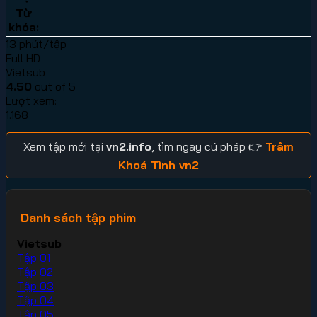
Từ
khóa:
13 phút/tập
Full HD
Vietsub
4.50
out of 5
Lượt xem:
1.168
Xem tập mới tại
vn2.info
, tìm ngay cú pháp 👉
Trâm
Khoá Tình vn2
Danh sách tập phim
Vietsub
Tập 01
Tập 02
Tập 03
Tập 04
Tập 05