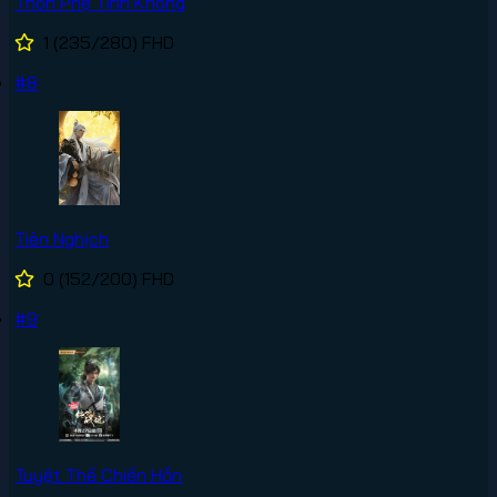
Thôn Phệ Tinh Không
1
(235/280)
FHD
#8
Tiên Nghịch
0
(152/200)
FHD
#9
Tuyệt Thế Chiến Hồn