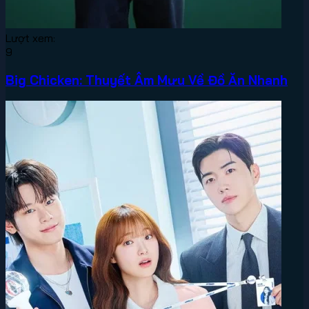
Lượt xem:
9
Big Chicken: Thuyết Âm Mưu Về Đồ Ăn Nhanh