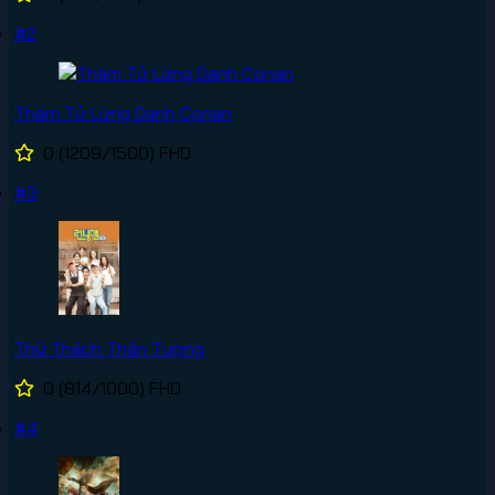
#2
Thám Tử Lừng Danh Conan
0
(1209/1500)
FHD
#3
Thử Thách Thần Tượng
0
(814/1000)
FHD
#4