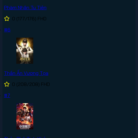
Phàm Nhân Tu Tiên
0
(177/176)
FHD
#6
Thần Ấn Vương Tọa
0
(208/208)
FHD
#7