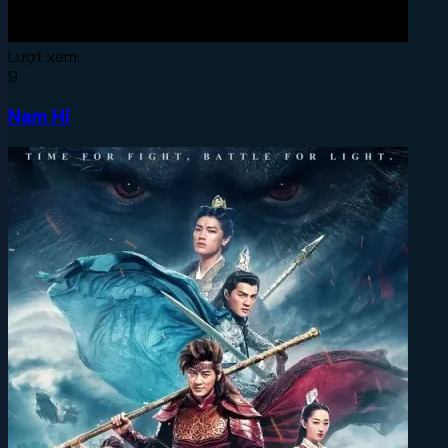
Lượt xem:
9
Nam Hí