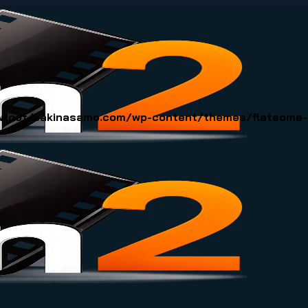
oot/sakinasamo.com/wp-content/themes/flatsome-ch