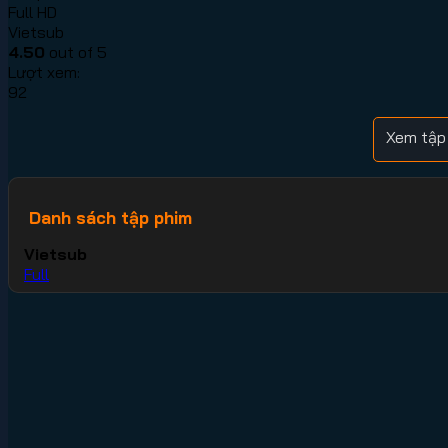
Full HD
Vietsub
4.50
out of 5
Lượt xem:
92
Xem tập
Danh sách tập phim
Vietsub
Full