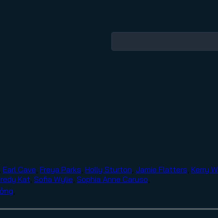
,
Earl Cave
,
Freya Parks
,
Holly Sturton
,
Jamie Flatters
,
Kerry 
redy Kat
,
Sofia Wylie
,
Sophia Anne Caruso
,
ưởng
,