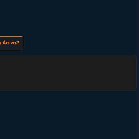
à Ác vn2