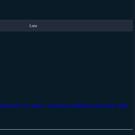
Lưu
Washington
,
Kit Young
,
Laurence Fishburne
,
Liam Woon
,
Mark