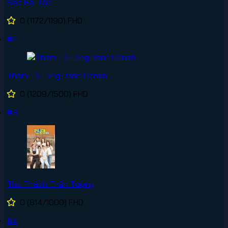
Đảo Hải Tặc
0
(1172/1190)
FHD
#2
Thám Tử Lừng Danh Conan
0
(1209/1500)
FHD
#3
Thử Thách Thần Tượng
0
(814/1000)
FHD
#4