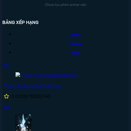
Chưa lưu phim anime nào
BẢNG XẾP HẠNG
Ngày
Tháng
Năm
#1
Thám Tử Lừng Danh Conan
0
(1209/1500)
FHD
#2