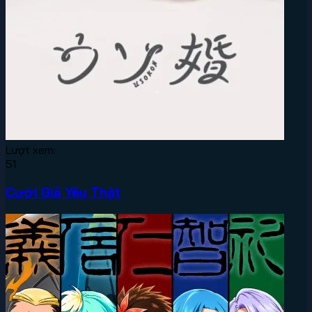
Lượt xem:
51
Cưới Giả Yêu Thật