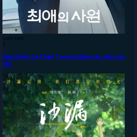
Lượt xem:
5
Sếp Chính Là Thần Tượng (Bias tôi, sếp của
tôi)