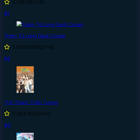
0
(42/42)
FHD
#1
Thám Tử Lừng Danh Conan
0
(1209/1500)
FHD
#2
Thử Thách Thần Tượng
0
(814/1000)
FHD
#3