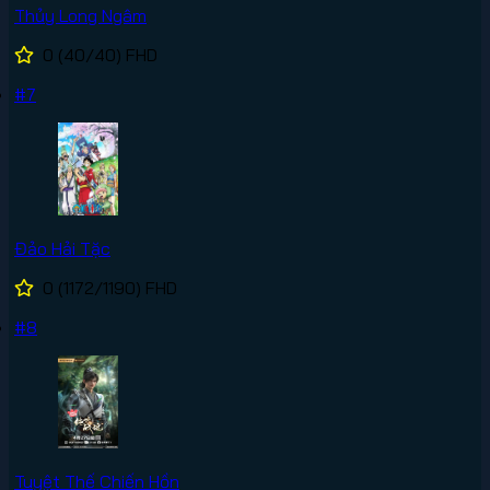
Thủy Long Ngâm
0
(40/40)
FHD
#7
Đảo Hải Tặc
0
(1172/1190)
FHD
#8
Tuyệt Thế Chiến Hồn