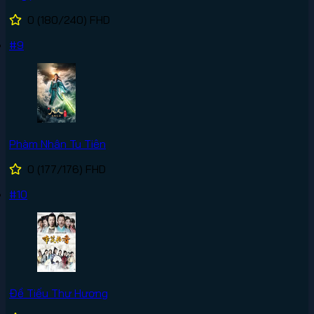
0
(180/240)
FHD
#9
Phàm Nhân Tu Tiên
0
(177/176)
FHD
#10
Đề Tiếu Thư Hương