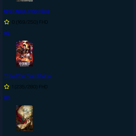
Nhất Niệm Vĩnh Hằng
0
(169/250)
FHD
#5
Thôn Phệ Tinh Không
1
(235/280)
FHD
#6