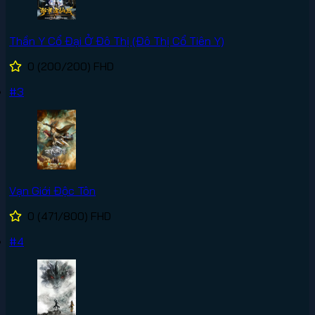
Thần Y Cổ Đại Ở Đô Thị (Đô Thị Cổ Tiên Y)
0
(200/200)
FHD
#3
Vạn Giới Độc Tôn
0
(471/800)
FHD
#4