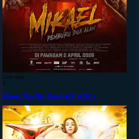
Lượt xem:
3
Mikael Thợ Săn Của Hai Thế Giới