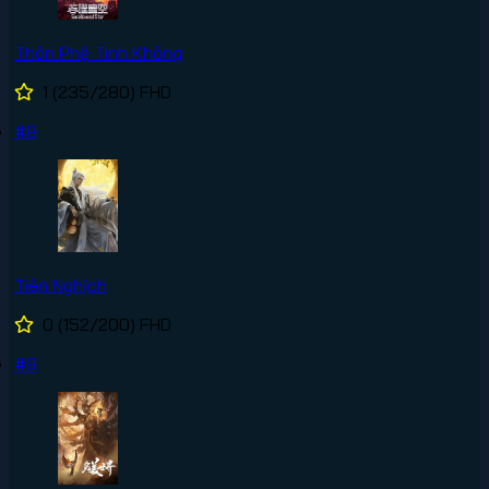
Thôn Phệ Tinh Không
1
(235/280)
FHD
#8
Tiên Nghịch
0
(152/200)
FHD
#9