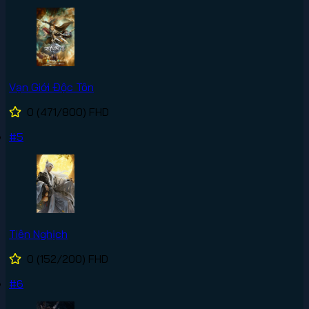
Vạn Giới Độc Tôn
0
(471/800)
FHD
#5
Tiên Nghịch
0
(152/200)
FHD
#6