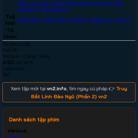
Seol
,
Lee Yeon
,
Moon Sang-hoon
,
Roh Jae
,
Shin
Seung-ho
,
Son Suk-ku
,
Thể
Chính Kịch
,
Hành Động
,
Hình Sự
,
Phiêu Lưu
,
Tâm Lý
,
loại:
Từ
khóa:
50 phút/tập
Full HD
Vietsub + Lồng Tiếng
4.50
out of 5
Lượt xem:
182
Xem tập mới tại
vn2.info
, tìm ngay cú pháp 👉
Truy
Bắt Lính Đào Ngũ (Phần 2) vn2
Danh sách tập phim
Vietsub
Tập 01