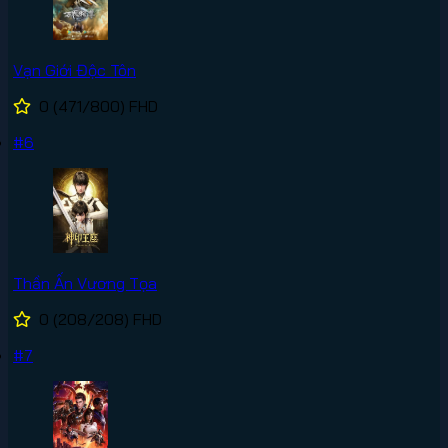
Vạn Giới Độc Tôn
0
(471/800)
FHD
#6
Thần Ấn Vương Tọa
0
(208/208)
FHD
#7