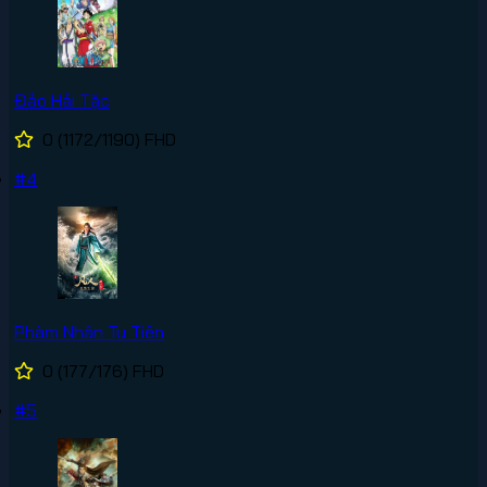
Đảo Hải Tặc
0
(1172/1190)
FHD
#4
Phàm Nhân Tu Tiên
0
(177/176)
FHD
#5