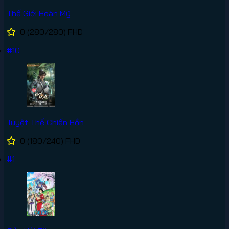
Thế Giới Hoàn Mỹ
0
(280/280)
FHD
#10
Tuyệt Thế Chiến Hồn
0
(180/240)
FHD
#1