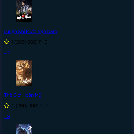
Luyện Khí Mười Vạn Năm
1
(365/380)
FHD
#7
Thế Giới Hoàn Mỹ
0
(280/280)
FHD
#8