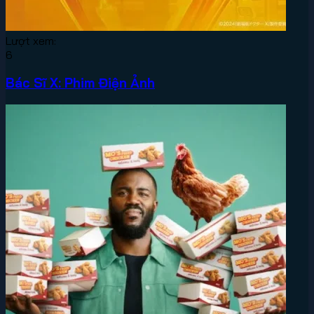
Lượt xem:
6
Bác Sĩ X: Phim Điện Ảnh