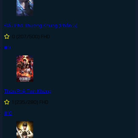
Đấu Phá Thương Khung (Phần 5)
0
(207/500)
FHD
#9
Thôn Phệ Tinh Không
1
(235/280)
FHD
#10