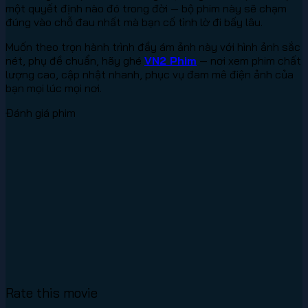
một quyết định nào đó trong đời — bộ phim này sẽ chạm
đúng vào chỗ đau nhất mà bạn cố tình lờ đi bấy lâu.
Muốn theo trọn hành trình đầy ám ảnh này với hình ảnh sắc
nét, phụ đề chuẩn, hãy ghé
VN2 Phim
— nơi xem phim chất
lượng cao, cập nhật nhanh, phục vụ đam mê điện ảnh của
bạn mọi lúc mọi nơi.
Đánh giá phim
Rate this movie