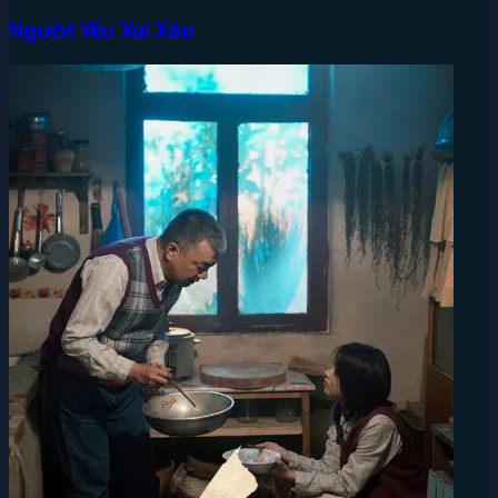
Người Yêu Xui Xẻo