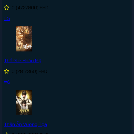
0
(472/800)
FHD
#5
Thế Giới Hoàn Mỹ
0
(281/360)
FHD
#6
Thần Ấn Vương Tọa