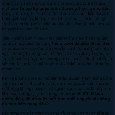
chẳng có siêu năng lực, cũng chẳng có gì đặc biệt ngoài
một
con tà lạp kỳ quặc luôn thường trực trong đầu
,
đóng vai lương tri lải nhải mỗi khi anh sắp làm điều dại dột.
Không phép màu, không kịch tính giả tạo — chỉ là một gã
trai bình thường với mớ ký ức hỗn độn và một mối tình chưa
bao giờ thực sự kết thúc.
Điều khiến bộ phim này khác biệt không nằm ở cốt truyện
to tát, mà ở cách nó dùng
tiếng cười để giấu đi nỗi đau
.
Zerocalcare — vừa đạo diễn vừa là chính “cha đẻ” của nhân
vật — không tô hồng tuổi trẻ. Anh vẽ nó xù xì, ngổ ngáo, tự
trào đến mức gây cười, nhưng phía sau mỗi câu thoại lầy lội
với con tà lạp lại là một nhát cắt vào ký ức không ai muốn
chạm vào.
Nét vẽ phóng khoáng như bản thảo truyện tranh sống động
trên màn ảnh, nhịp phim chậm rãi nhưng cuốn đến khó rời
mắt. Đây không phải phim để giải trí qua loa, mà là bộ phim
khiến bạn dừng lại giữa chừng, tự hỏi:
mình đã lỡ bao
nhiêu điều, đã để vuột mất bao nhiêu người vì không
đủ can đảm quay đầu?
Nếu từng có một mối tình dang dở, từng ước được sửa lại