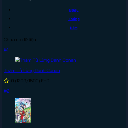
Ngày
Tháng
Năm
Chưa có dữ liệu
#1
Thám Tử Lừng Danh Conan
0
(1209/1500)
FHD
#2