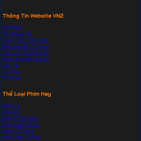
Thông Tin Website VN2
PhimVN2
Về Chúng Tôi
Chính Sách Bảo Mật
Điều Khoản Sử Dụng
Câu Hỏi Thường Gặp
Khiếu Nại Bản Quyền
Liên Hệ
Tin Tức
Sitemap
Thể Loại Phim Hay
Phim Lẻ
Phim Bộ
Phim Chiếu Rạp
Phim Hành Động
Phim Cổ Trang
Phim Viễn Tưởng