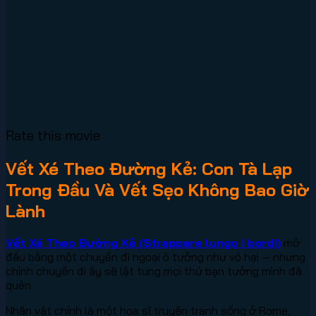
Rate this movie
Vết Xé Theo Đường Kẻ: Con Tà Lạp
Trong Đầu Và Vết Sẹo Không Bao Giờ
Lành
Vết Xé Theo Đường Kẻ (Strappare lungo i bordi)
mở
đầu bằng một chuyến đi ngoại ô tưởng như vô hại — nhưng
chính chuyến đi ấy sẽ lật tung mọi thứ bạn tưởng mình đã
quên.
Nhân vật chính là một họa sĩ truyện tranh sống ở Rome,