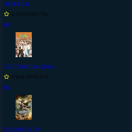
Đảo Hải Tặc
0
(1172/1190)
FHD
#3
Thử Thách Thần Tượng
0
(814/1000)
FHD
#4
Vạn Giới Độc Tôn