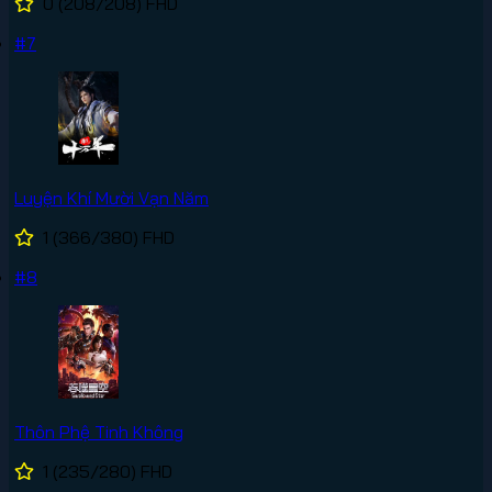
0
(208/208)
FHD
#7
Luyện Khí Mười Vạn Năm
1
(366/380)
FHD
#8
Thôn Phệ Tinh Không
1
(235/280)
FHD