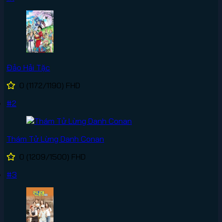
Đảo Hải Tặc
0
(1172/1190)
FHD
#2
Thám Tử Lừng Danh Conan
0
(1209/1500)
FHD
#3