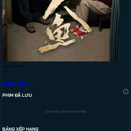
Lượt xem:
31
Nhân Ngư
PHIM ĐÃ LƯU
Chưa lưu phim anime nào
BẢNG XẾP HẠNG