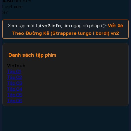
4.50
out of 5
Lượt xem:
97
Xem tập mới tại
vn2.info
, tìm ngay cú pháp 👉
Vết Xé
Theo Đường Kẻ (Strappare lungo i bordi) vn2
Danh sách tập phim
Vietsub
Tập 01
Tập 02
Tập 03
Tập 04
Tập 05
Tập 06