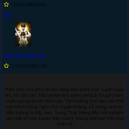
1
(235/280)
FHD
#10
Thần Ấn Vương Tọa
0
(208/208)
FHD
Phim VN2 (vn2.info) là nền tảng xem phim trực tuyến miễn
phí, tốc độ cao. Trải nghiệm kho phim vietsub thuyết minh
chất lượng HD/4K đỉnh cao. Tận hưởng trọn vẹn các thể
loại hành động, ngôn tình xuyên không, cổ trang, kinh dị,
viễn tưởng từ Mỹ, Hàn, Trung, Thái. Mang đến trải nghiệm
xem giải trí trực tuyến siêu mượt, không giới hạn trên mọi
thiết bị!