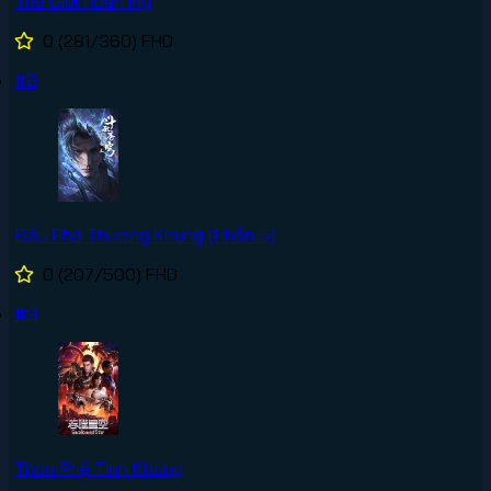
Thế Giới Hoàn Mỹ
0
(281/360)
FHD
#8
Đấu Phá Thương Khung (Phần 5)
0
(207/500)
FHD
#9
Thôn Phệ Tinh Không