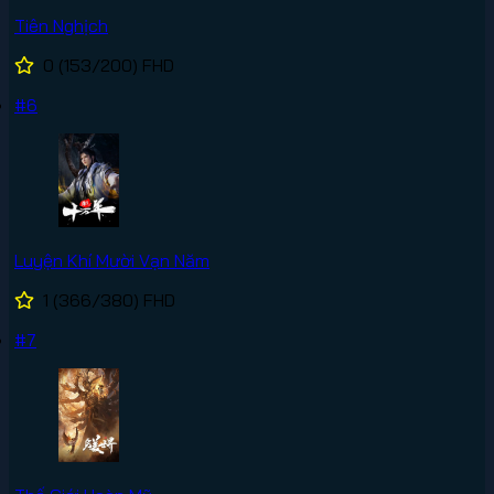
Tiên Nghịch
0
(153/200)
FHD
#6
Luyện Khí Mười Vạn Năm
1
(366/380)
FHD
#7