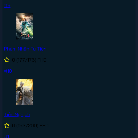
#9
Phàm Nhân Tu Tiên
0
(177/176)
FHD
#10
Tiên Nghịch
0
(153/200)
FHD
#1