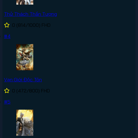
Thử Thách Thần Tượng
0
(814/1000)
FHD
#4
Vạn Giới Độc Tôn
0
(472/800)
FHD
#5