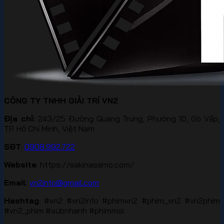
CÔNG TY TNHH GIẢI TRÍ VN2
Địa chỉ:
243/25 Đường Quang Trung, Phường 10, Gò Vấp,
TP. Hồ Chí Minh, Việt Nam
SĐT
:
0908.992.722
Website
: https://sakinasamo.com/
Email
:
vn2info@gmail.com
Hashtag
: #vn2 #vn2info #phimvn2 #phim_vn2 #vn2phim
#vn2_phim #subnhanh #phimmoi