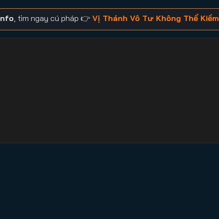
info
, tìm ngay cú pháp 👉
Vị Thánh Vô Tư Không Thể Kiề