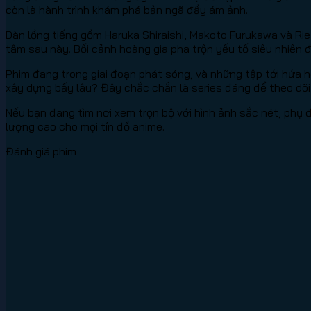
còn là hành trình khám phá bản ngã đầy ám ảnh.
Dàn lồng tiếng gồm Haruka Shiraishi, Makoto Furukawa và Ri
tâm sau này. Bối cảnh hoàng gia pha trộn yếu tố siêu nhiên 
Phim đang trong giai đoạn phát sóng, và những tập tới hứa h
xây dựng bấy lâu? Đây chắc chắn là series đáng để theo dõi
Nếu bạn đang tìm nơi xem trọn bộ với hình ảnh sắc nét, phụ
lượng cao cho mọi tín đồ anime.
Đánh giá phim