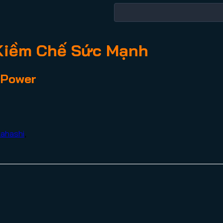
Kiềm Chế Sức Mạnh
r Power
kahashi
,