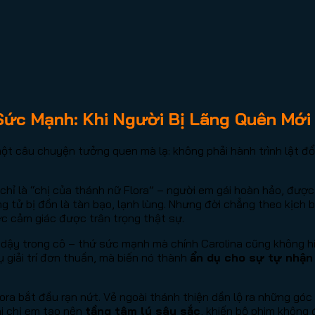
Sức Mạnh: Khi Người Bị Lãng Quên Mới
ột câu chuyện tưởng quen mà lạ: không phải hành trình lật đổ
 chỉ là “chị của thánh nữ Flora” – người em gái hoàn hảo, đ
àng tử bị đồn là tàn bạo, lạnh lùng. Nhưng đời chẳng theo kịch
ợc cảm giác được trân trọng thật sự.
 dậy trong cô – thứ sức mạnh mà chính Carolina cũng không hi
 giải trí đơn thuần, mà biến nó thành
ẩn dụ cho sự tự nhận
ra bắt đầu rạn nứt. Vẻ ngoài thánh thiện dần lộ ra những góc k
ai chị em tạo nên
tầng tâm lý sâu sắc
, khiến bộ phim không 