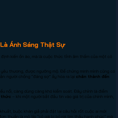
 Là Ánh Sáng Thật Sự
 định kiến ồn ào, mà là cuộc thức tỉnh âm thầm của một cô
ược yêu thương, được ngưỡng mộ. Để chứng minh mình cũng có
 bản: người chồng “đáng sợ” ấy hóa ra lại
chân thành đến
ểu nổi, càng dùng càng khó kiểm soát. Đây chính là điểm
 thức
– khi một người bắt đầu tin vào giá trị của chính mình,
huất, buộc khán giả phải đặt lại câu hỏi: rốt cuộc ai mới
đơn thuần là mô típ “cô gái bị bỏ rơi tìm thấy hạnh phúc” mà