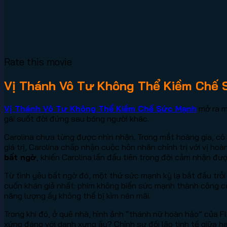
Rate this movie
Vị Thánh Vô Tư Không Thể Kiềm Chế 
Vị Thánh Vô Tư Không Thể Kiềm Chế Sức Mạnh
mở ra m
gái suốt đời đứng sau bóng người khác.
Carolina chưa từng được nhìn nhận. Trong mắt hoàng gia, cô
giá trị, Carolina chấp nhận cuộc hôn nhân chính trị với vị ho
bất ngờ
, khiến Carolina lần đầu tiên trong đời cảm nhận đư
Từ tình yêu bất ngờ đó, một thứ sức mạnh kỳ lạ bắt đầu trỗi
cuốn khán giả nhất: phim không biến sức mạnh thành công cụ
năng lượng ấy không thể bị kìm nén mãi.
Trong khi đó, ở quê nhà, hình ảnh “thánh nữ hoàn hảo” của Flo
xứng đáng với danh xưng ấy? Chính sự đối lập tinh tế giữa h