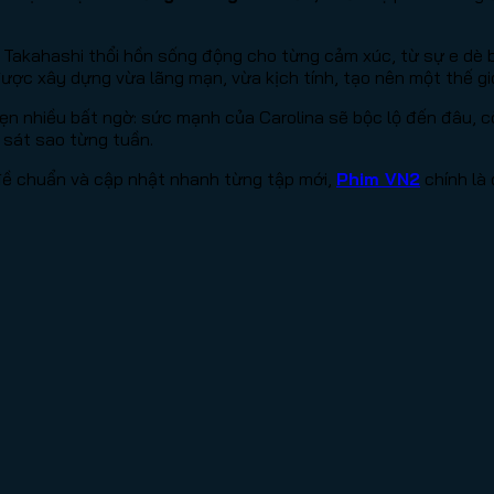
e Takahashi thổi hồn sống động cho từng cảm xúc, từ sự e dè
được xây dựng vừa lãng mạn, vừa kịch tính, tạo nên một thế g
ẹn nhiều bất ngờ: sức mạnh của Carolina sẽ bộc lộ đến đâu, cò
 sát sao từng tuần.
 đề chuẩn và cập nhật nhanh từng tập mới,
Phim VN2
chính là