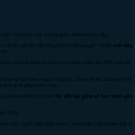
h mới – Victoria – tại Vương quốc Ashberry hư cấu.
ến cố bất ngờ khi dân làng nhờ vả đủ chuyện. Từ đó,
mối dây
him.
, buộc cô phải dùng lại những kỹ năng chiến đấu đỉnh cao để
n tượng nhờ dàn seiyuu thực lực: Chika Anzai, Daisuke Ono,
g, không hề gây nhàm chán.
ụ nữ khao khát tình thân.
Sự đối lập giữa vỏ bọc bình yên
iếu 2026.
im trực tuyến cập nhật nhanh, mang đến trải nghiệm giải trí