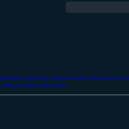
Kenji Nojima
,
Kensho Ono
,
Makoto Furukawa
,
Megumi Han
,
Ryot
c
,
Phiêu Lưu
,
Tâm Lý
,
Viễn Tưởng
,