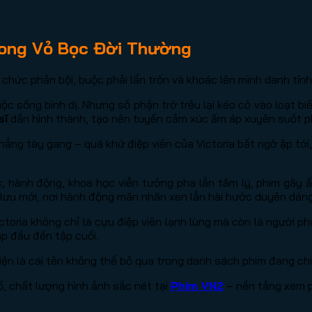
Trong Vỏ Bọc Đời Thường
tổ chức phản bội, buộc phải lẩn trốn và khoác lên mình danh tín
c sống bình dị. Nhưng số phận trớ trêu lại kéo cô vào loạt bi
sĩ
dần hình thành, tạo nên tuyến cảm xúc ấm áp xuyên suốt p
hẳng tày gang – quá khứ điệp viên của Victoria bất ngờ ập tới
 hành động, khoa học viễn tưởng pha lẫn tâm lý, phim gây ấ
 lưu mới, nơi hành động mãn nhãn xen lẫn hài hước duyên dán
toria không chỉ là cựu điệp viên lạnh lùng mà còn là người ph
ập đầu đến tập cuối.
Diện là cái tên không thể bỏ qua trong danh sách phim đang ch
, chất lượng hình ảnh sắc nét tại
Phim VN2
– nền tảng xem ph