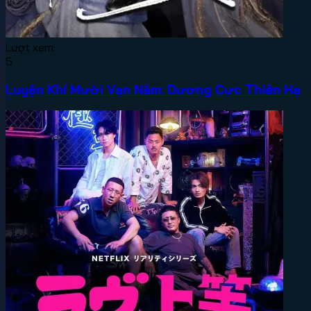
Lượt xem:
5
Luyện Khí Mười Vạn Năm: Dương Cực Thiên Hạ