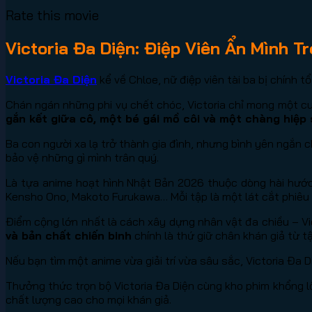
Rate this movie
Victoria Đa Diện: Điệp Viên Ẩn Mình 
Victoria Đa Diện
kể về Chloe, nữ điệp viên tài ba bị chính 
Chán ngán những phi vụ chết chóc, Victoria chỉ mong một cuộ
gắn kết giữa cô, một bé gái mồ côi và một chàng hiệp 
Ba con người xa lạ trở thành gia đình, nhưng bình yên ngắn c
bảo vệ những gì mình trân quý.
Là tựa anime hoạt hình Nhật Bản 2026 thuộc dòng hài hước,
Kensho Ono, Makoto Furukawa… Mỗi tập là một lát cắt phiêu
Điểm cộng lớn nhất là cách xây dựng nhân vật đa chiều – Vic
và bản chất chiến binh
chính là thứ giữ chân khán giả từ t
Nếu bạn tìm một anime vừa giải trí vừa sâu sắc, Victoria Đa 
Thưởng thức trọn bộ Victoria Đa Diện cùng kho phim khổng lồ
chất lượng cao cho mọi khán giả.