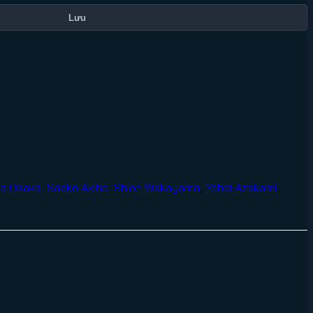
Lưu
a Osaka
,
Saeko Akiho
,
Shion Wakayama
,
Yohei Azakami
,