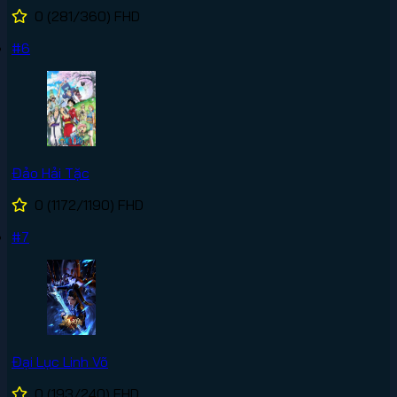
0
(281/360)
FHD
#6
Đảo Hải Tặc
0
(1172/1190)
FHD
#7
Đại Lục Linh Võ
0
(193/240)
FHD