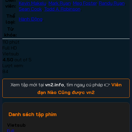
Kevin Makely
,
Mark Ryan
,
Meg Foster
,
Randy Ryan
,
viên:
Sean Cook
,
Todd A. Robinson
,
Thể
Hành Động
,
loại:
Từ
khóa:
110 phút
Full HD
Vietsub
4.50
out of 5
Lượt xem:
84
Xem tập mới tại
vn2.info
, tìm ngay cú pháp 👉
Viên
đạn Nào Cũng được vn2
Danh sách tập phim
Vietsub
Full