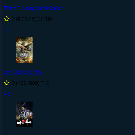
Thám Tử Lừng Danh Conan
0
(1209/1500)
FHD
#2
Vạn Giới Độc Tôn
0
(469/800)
FHD
#3