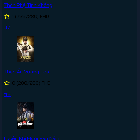
Thôn Phệ Tinh Không
1
(235/280)
FHD
#7
Thần Ấn Vương Tọa
0
(208/208)
FHD
#8
Luyện Khí Mười Vạn Năm