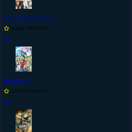
Thử Thách Thần Tượng
0
(814/1000)
FHD
#3
Đảo Hải Tặc
0
(1172/1190)
FHD
#4