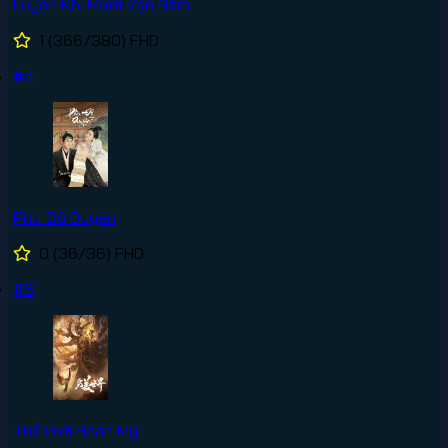
Luyện Khí Mười Vạn Năm
1
(366/380)
FHD
#4
Phù Đồ Duyên
0
(36/36)
FHD
#5
Thế Giới Hoàn Mỹ