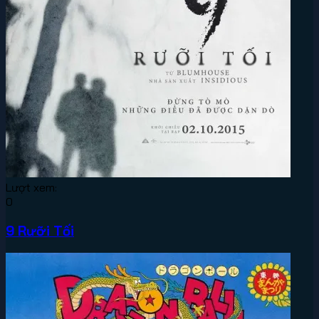
Lượt xem:
0
9 Rưỡi Tối