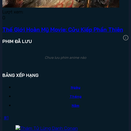
Lượt xem:
0
Thế Giới Hoàn Mỹ Movie: Cửu Kiếp Phần Thiên
PHIM ĐÃ LƯU
Chưa lưu phim anime nào
BẢNG XẾP HẠNG
Ngày
Tháng
Năm
#1