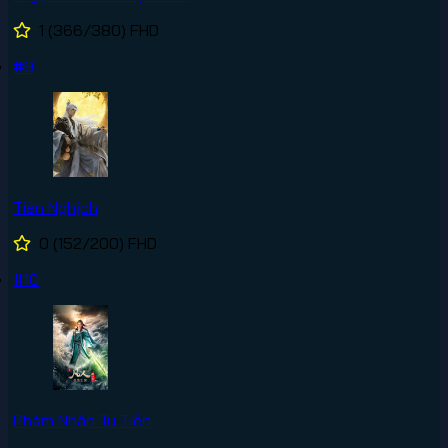
1
(366/380)
FHD
#9
Tiên Nghịch
0
(152/200)
FHD
#10
Phàm Nhân Tu Tiên