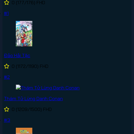
0
(177/176)
FHD
#1
Đảo Hải Tặc
0
(1172/1190)
FHD
#2
Thám Tử Lừng Danh Conan
0
(1209/1500)
FHD
#3