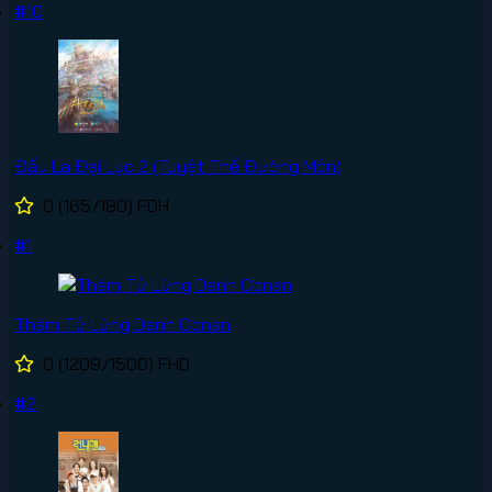
#10
Đấu La Đại Lục 2 (Tuyệt Thế Đường Môn)
0
(165/180)
FDH
#1
Thám Tử Lừng Danh Conan
0
(1209/1500)
FHD
#2