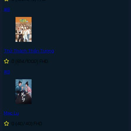
#8
Thử Thách Thần Tượng
0
(814/1000)
FHD
#9
Mạc Ly
0
(40/40)
FHD