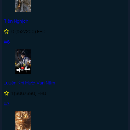
Tiên Nghịch
0
(152/200)
FHD
#6
Luyện Khí Mười Vạn Năm
1
(366/380)
FHD
#7