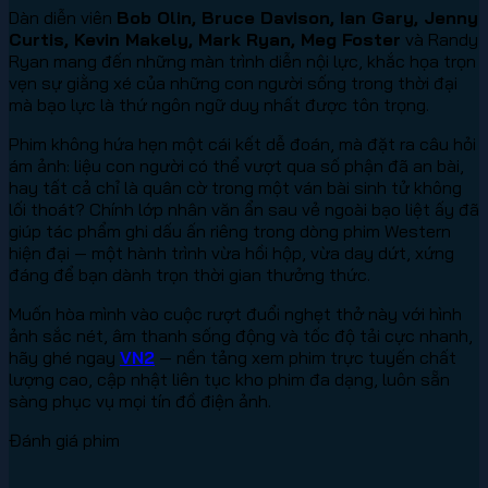
Dàn diễn viên
Bob Olin, Bruce Davison, Ian Gary, Jenny
Curtis, Kevin Makely, Mark Ryan, Meg Foster
và Randy
Ryan mang đến những màn trình diễn nội lực, khắc họa trọn
vẹn sự giằng xé của những con người sống trong thời đại
mà bạo lực là thứ ngôn ngữ duy nhất được tôn trọng.
Phim không hứa hẹn một cái kết dễ đoán, mà đặt ra câu hỏi
ám ảnh: liệu con người có thể vượt qua số phận đã an bài,
hay tất cả chỉ là quân cờ trong một ván bài sinh tử không
lối thoát? Chính lớp nhân văn ẩn sau vẻ ngoài bạo liệt ấy đã
giúp tác phẩm ghi dấu ấn riêng trong dòng phim Western
hiện đại — một hành trình vừa hồi hộp, vừa day dứt, xứng
đáng để bạn dành trọn thời gian thưởng thức.
Muốn hòa mình vào cuộc rượt đuổi nghẹt thở này với hình
ảnh sắc nét, âm thanh sống động và tốc độ tải cực nhanh,
hãy ghé ngay
VN2
— nền tảng xem phim trực tuyến chất
lượng cao, cập nhật liên tục kho phim đa dạng, luôn sẵn
sàng phục vụ mọi tín đồ điện ảnh.
Đánh giá phim