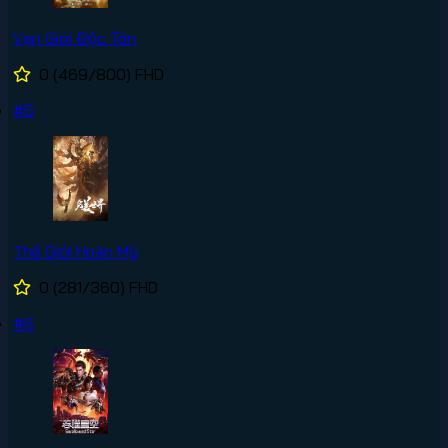
Vạn Giới Độc Tôn
0
(469/800)
FHD
#5
Thế Giới Hoàn Mỹ
0
(281/360)
FHD
#6