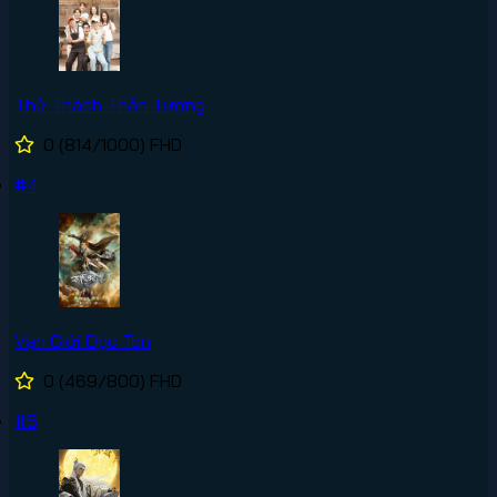
Thử Thách Thần Tượng
0
(814/1000)
FHD
#4
Vạn Giới Độc Tôn
0
(469/800)
FHD
#5