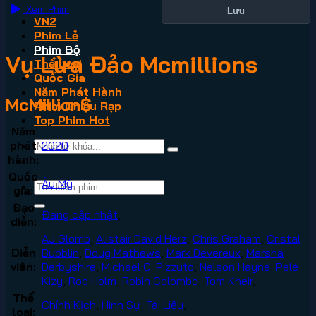
Xem Phim
Lưu
VN2
Phim Lẻ
Phim Bộ
Vụ Lừa Đảo Mcmillions
Thể Loại
Quốc Gia
Năm Phát Hành
McMillion$
Phim Chiếu Rạp
Top Phim Hot
Năm
phát
2020
hành:
Quốc
Âu Mỹ
gia:
Đạo
Đang cập nhật
,
diễn:
AJ Glomb
,
Alistair David Herz
,
Chris Graham
,
Cristal
Diễn
Bubblin
,
Doug Mathews
,
Mark Devereux
,
Marsha
viên:
Derbyshire
,
Michael C. Pizzuto
,
Nelson Hayne
,
Pelé
Kizy
,
Rob Holm
,
Robin Colombo
,
Tom Kneir
,
Thể
Chính Kịch
,
Hình Sự
,
Tài Liệu
,
loại: