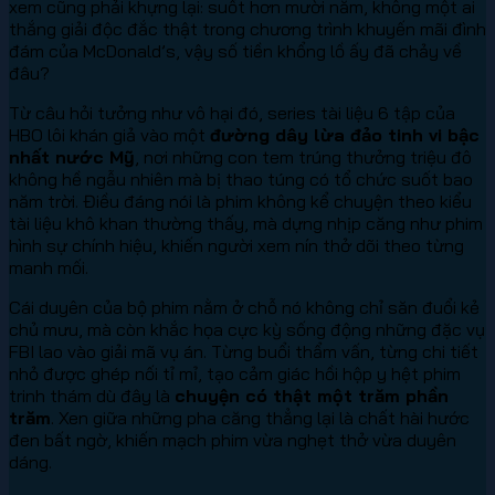
xem cũng phải khựng lại: suốt hơn mười năm, không một ai
thắng giải độc đắc thật trong chương trình khuyến mãi đình
đám của McDonald’s, vậy số tiền khổng lồ ấy đã chảy về
đâu?
Từ câu hỏi tưởng như vô hại đó, series tài liệu 6 tập của
HBO lôi khán giả vào một
đường dây lừa đảo tinh vi bậc
nhất nước Mỹ
, nơi những con tem trúng thưởng triệu đô
không hề ngẫu nhiên mà bị thao túng có tổ chức suốt bao
năm trời. Điều đáng nói là phim không kể chuyện theo kiểu
tài liệu khô khan thường thấy, mà dựng nhịp căng như phim
hình sự chính hiệu, khiến người xem nín thở dõi theo từng
manh mối.
Cái duyên của bộ phim nằm ở chỗ nó không chỉ săn đuổi kẻ
chủ mưu, mà còn khắc họa cực kỳ sống động những đặc vụ
FBI lao vào giải mã vụ án. Từng buổi thẩm vấn, từng chi tiết
nhỏ được ghép nối tỉ mỉ, tạo cảm giác hồi hộp y hệt phim
trinh thám dù đây là
chuyện có thật một trăm phần
trăm
. Xen giữa những pha căng thẳng lại là chất hài hước
đen bất ngờ, khiến mạch phim vừa nghẹt thở vừa duyên
dáng.