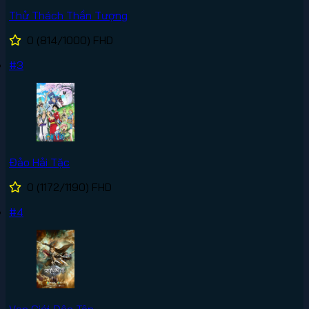
Thử Thách Thần Tượng
0
(814/1000)
FHD
#3
Đảo Hải Tặc
0
(1172/1190)
FHD
#4