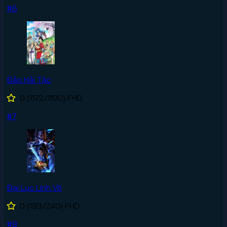
#6
Đảo Hải Tặc
0
(1172/1190)
FHD
#7
Đại Lục Linh Võ
0
(193/240)
FHD
#8