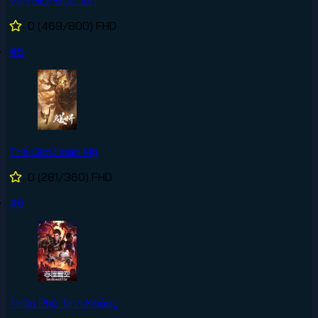
Vạn Giới Độc Tôn
0
(469/800)
FHD
#5
Thế Giới Hoàn Mỹ
0
(281/360)
FHD
#6
Thôn Phệ Tinh Không