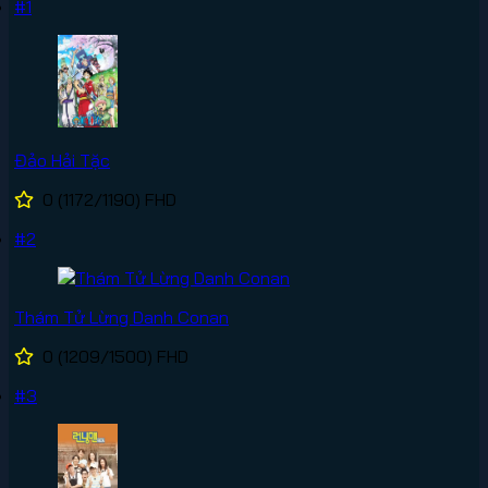
#1
Đảo Hải Tặc
0
(1172/1190)
FHD
#2
Thám Tử Lừng Danh Conan
0
(1209/1500)
FHD
#3