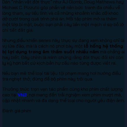
Dàn “nhân vật đời thực” như AJ Glomb, Doug Mathews hay
Michael C. Pizzuto góp phần vẽ nên bức tranh đa chiều về
lòng tham, sự liều lĩnh và cả những khoảnh khắc dở khóc
dở cười trong quá trình phá án. Mỗi tập phim mở ra thêm
một lớp bí mật, buộc bạn phải cày liền một mạch vì sợ bỏ lỡ
chi tiết đắt giá.
Nhưng điều khiến series này thực sự đáng xem không chỉ là
vụ lừa đảo, mà là cách nó phơi bày một
lỗ hổng hệ thống
bị lợi dụng trong âm thầm suốt nhiều năm
mà chẳng ai
hay biết. Đây chính là minh chứng rằng đời thực đôi khi còn
ly kỳ hơn bất cứ kịch bản hư cấu nào từng được viết ra.
Nếu bạn mê thể loại tài liệu tội phạm mang hơi hướng điều
tra nghẹt thở, đừng để bộ phim này trôi qua.
Thưởng thức trọn vẹn tác phẩm cùng kho phim chất lượng
cao tại
VN2
, nơi mang đến trải nghiệm xem phim mượt mà,
cập nhật nhanh và đa dạng thể loại cho người yêu điện ảnh.
Đánh giá phim