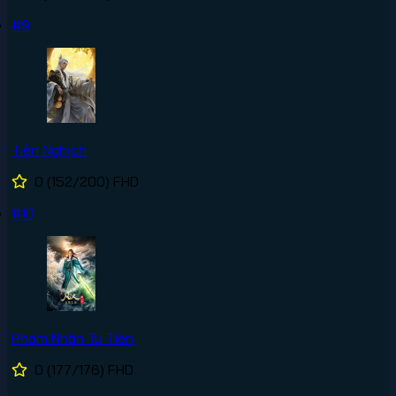
#9
Tiên Nghịch
0
(152/200)
FHD
#10
Phàm Nhân Tu Tiên
0
(177/176)
FHD