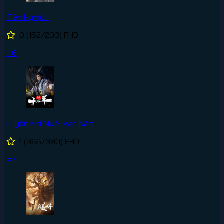
Tiên Nghịch
0
(152/200)
FHD
#6
Luyện Khí Mười Vạn Năm
1
(366/380)
FHD
#7