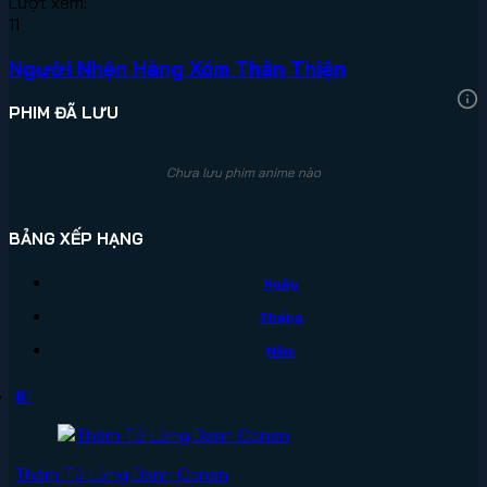
Lượt xem:
11
Người Nhện Hàng Xóm Thân Thiện
PHIM ĐÃ LƯU
Chưa lưu phim anime nào
BẢNG XẾP HẠNG
Ngày
Tháng
Năm
#1
Thám Tử Lừng Danh Conan