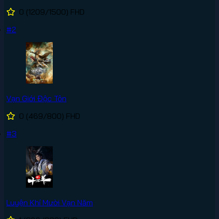
0
(1209/1500)
FHD
#2
Vạn Giới Độc Tôn
0
(469/800)
FHD
#3
Luyện Khí Mười Vạn Năm