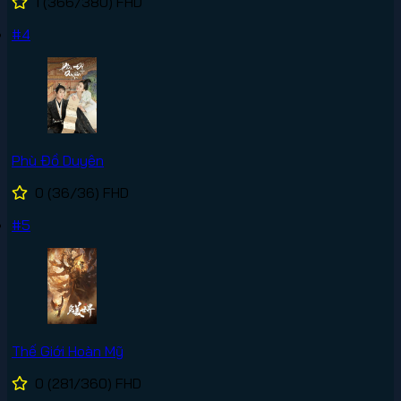
1
(366/380)
FHD
#4
Phù Đồ Duyên
0
(36/36)
FHD
#5
Thế Giới Hoàn Mỹ
0
(281/360)
FHD