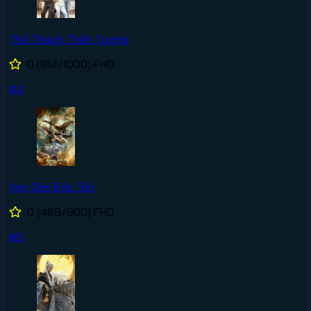
Thử Thách Thần Tượng
0
(814/1000)
FHD
#4
Vạn Giới Độc Tôn
0
(469/800)
FHD
#5