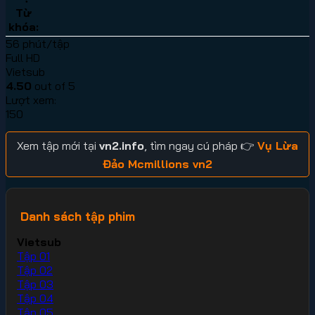
Từ
khóa:
56 phút/tập
Full HD
Vietsub
4.50
out of 5
Lượt xem:
150
Xem tập mới tại
vn2.info
, tìm ngay cú pháp 👉
Vụ Lừa
Đảo Mcmillions vn2
Danh sách tập phim
Vietsub
Tập 01
Tập 02
Tập 03
Tập 04
Tập 05