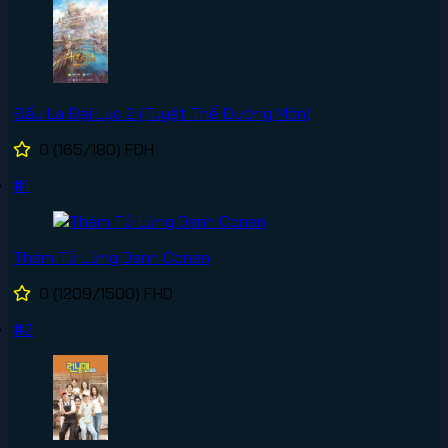
Đấu La Đại Lục 2 (Tuyệt Thế Đường Môn)
0
(165/180)
FDH
#1
Thám Tử Lừng Danh Conan
0
(1209/1500)
FHD
#2