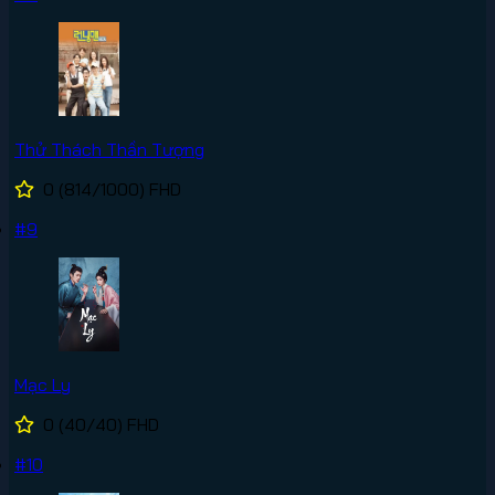
Thử Thách Thần Tượng
0
(814/1000)
FHD
#9
Mạc Ly
0
(40/40)
FHD
#10