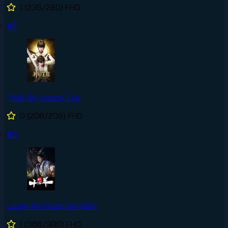
1
(235/280)
FHD
#7
Thần Ấn Vương Tọa
0
(208/208)
FHD
#8
Luyện Khí Mười Vạn Năm
1
(366/380)
FHD