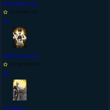
Phàm Nhân Tu Tiên
0
(177/176)
FHD
#5
Thần Ấn Vương Tọa
0
(208/208)
FHD
#6
Tiên Nghịch