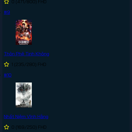
0
(471/800)
FHD
#9
Thôn Phệ Tinh Không
1
(235/280)
FHD
#10
Nhất Niệm Vĩnh Hằng
0
(169/250)
FHD