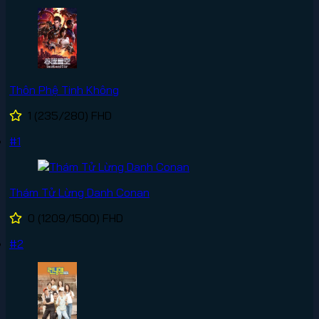
Thôn Phệ Tinh Không
1
(235/280)
FHD
#1
Thám Tử Lừng Danh Conan
0
(1209/1500)
FHD
#2