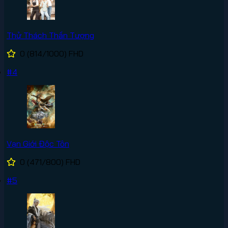
Thử Thách Thần Tượng
0
(814/1000)
FHD
#4
Vạn Giới Độc Tôn
0
(471/800)
FHD
#5