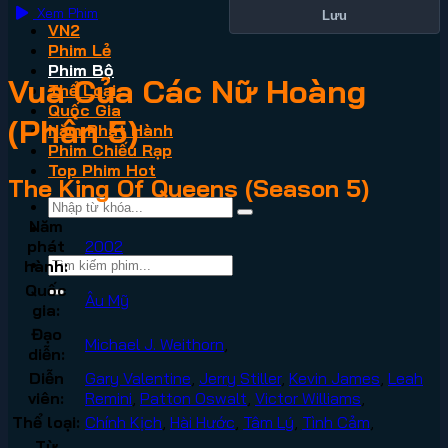
Xem Phim
Lưu
VN2
Phim Lẻ
Phim Bộ
Vua Của Các Nữ Hoàng
Thể Loại
Quốc Gia
(Phần 5)
Năm Phát Hành
Phim Chiếu Rạp
Top Phim Hot
The King Of Queens (Season 5)
Năm
phát
2002
hành:
Quốc
Âu Mỹ
gia:
Đạo
Michael J. Weithorn
,
diễn:
Diễn
Gary Valentine
,
Jerry Stiller
,
Kevin James
,
Leah
viên:
Remini
,
Patton Oswalt
,
Victor Williams
,
Thể loại:
Chính Kịch
,
Hài Hước
,
Tâm Lý
,
Tình Cảm
,
Từ