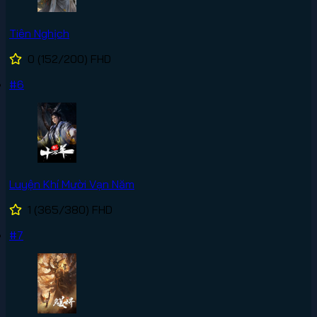
Tiên Nghịch
0
(152/200)
FHD
#6
Luyện Khí Mười Vạn Năm
1
(365/380)
FHD
#7