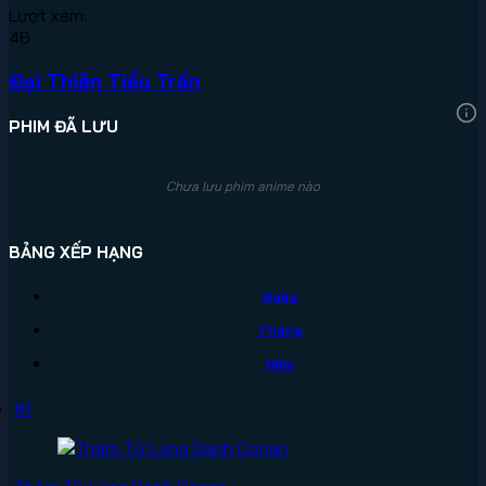
Lượt xem:
46
Đại Thiên Tiểu Trấn
PHIM ĐÃ LƯU
Chưa lưu phim anime nào
BẢNG XẾP HẠNG
Ngày
Tháng
Năm
#1