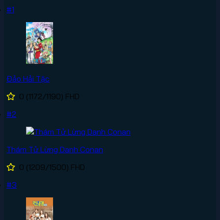
#1
Đảo Hải Tặc
0
(1172/1190)
FHD
#2
Thám Tử Lừng Danh Conan
0
(1209/1500)
FHD
#3