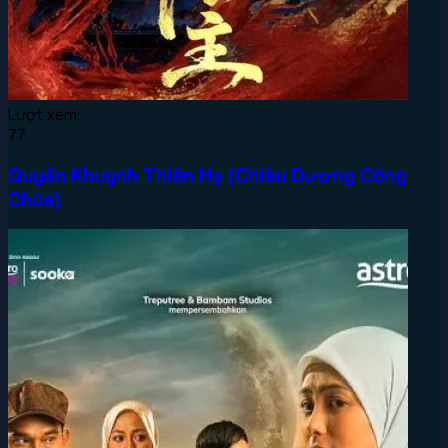
Lượt xem:
77
Quyền Khuynh Thiên Hạ (Chiêu Dương Công
Chúa)