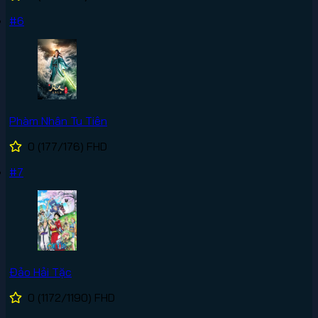
#6
Phàm Nhân Tu Tiên
0
(177/176)
FHD
#7
Đảo Hải Tặc
0
(1172/1190)
FHD