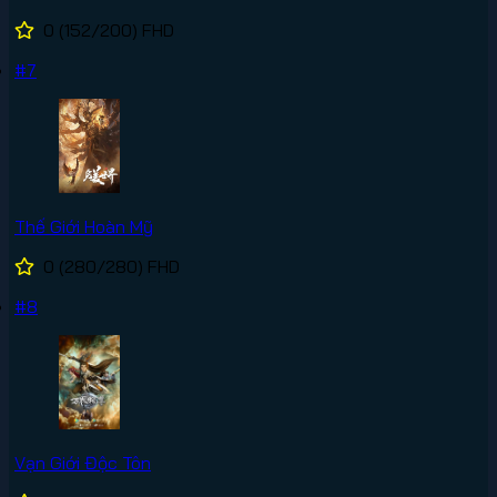
0
(152/200)
FHD
#7
Thế Giới Hoàn Mỹ
0
(280/280)
FHD
#8
Vạn Giới Độc Tôn