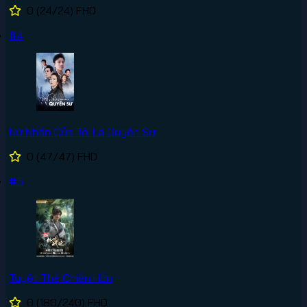
0
(24/24)
FHD
#4
Nữ Nhân Của Tôi Là Quyền Sư
0
(47/47)
FHD
#5
Tuyệt Thế Chiến Hồn
0
(180/240)
FHD