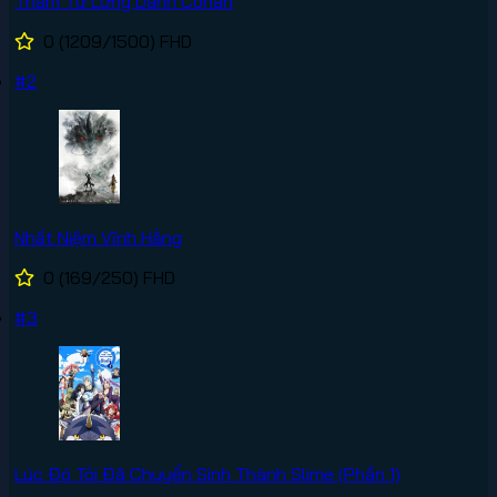
Thám Tử Lừng Danh Conan
0
(1209/1500)
FHD
#2
Nhất Niệm Vĩnh Hằng
0
(169/250)
FHD
#3
Lúc Đó Tôi Đã Chuyển Sinh Thành Slime (Phần 1)