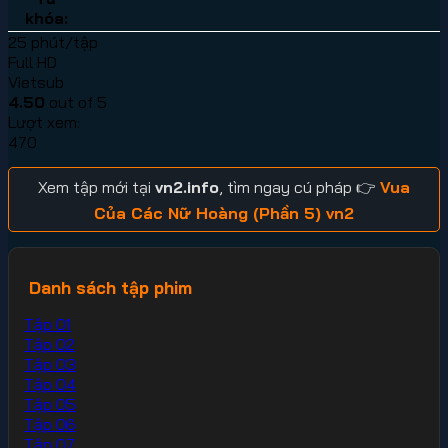
khóa:
25 phút/tập
Full HD
Vietsub
4.50
out of 5
Lượt xem:
470
Xem tập mới tại
vn2.info
, tìm ngay cú pháp 👉
Vua
Của Các Nữ Hoàng (Phần 5) vn2
Danh sách tập phim
Tập 01
Tập 02
Tập 03
Tập 04
Tập 05
Tập 06
Tập 07