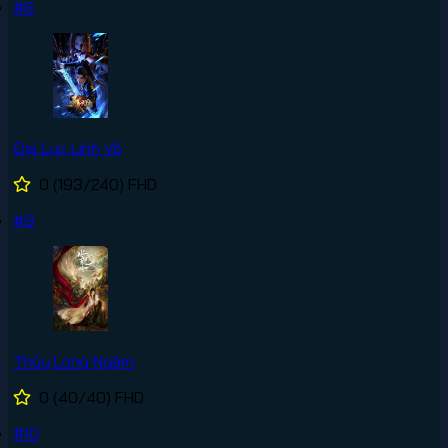
#8
Đại Lục Linh Võ
0
(193/240)
FHD
#9
Thủy Long Ngâm
0
(40/40)
FHD
#10