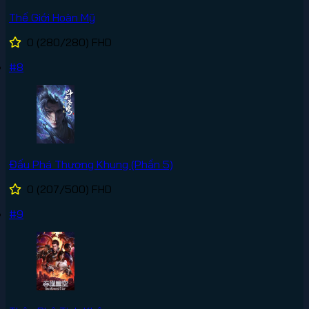
Thế Giới Hoàn Mỹ
0
(280/280)
FHD
#8
Đấu Phá Thương Khung (Phần 5)
0
(207/500)
FHD
#9