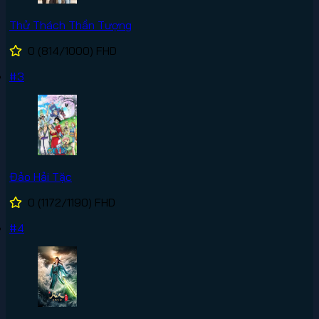
Thử Thách Thần Tượng
0
(814/1000)
FHD
#3
Đảo Hải Tặc
0
(1172/1190)
FHD
#4