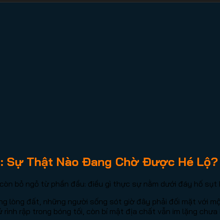
s: Sự Thật Nào Đang Chờ Được Hé Lộ?
i còn bỏ ngỏ từ phần đầu: điều gì thực sự nằm dưới đáy hố sụ
ng lòng đất, những người sống sót giờ đây phải đối mặt với một
 rình rập trong bóng tối, còn bí mật địa chất vẫn im lặng chưa 