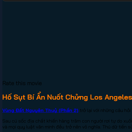
Rate this movie
Hố Sụt Bí Ẩn Nuốt Chửng Los Angele
Vùng Đất Nguyên Thuỷ (Phần 2)
trở lại với những câu hỏ
Sau cú sốc địa chất khiến hàng trăm con người rơi tự do xuố
và mọi quy luật văn minh đều trở nên vô nghĩa. Thú dữ tiền sử