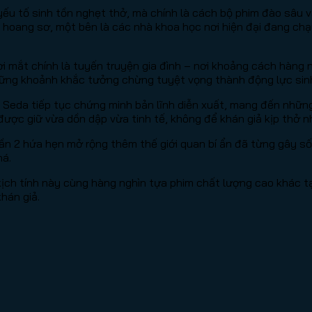
yếu tố sinh tồn nghẹt thở, mà chính là cách bộ phim đào sâu 
oang sơ, một bên là các nhà khoa học nơi hiện đại đang chạy 
rời mắt chính là tuyến truyện gia đình – nơi khoảng cách hàn
những khoảnh khắc tưởng chừng tuyệt vọng thành động lực sinh
n Seda tiếp tục chứng minh bản lĩnh diễn xuất, mang đến nhữ
được giữ vừa dồn dập vừa tinh tế, không để khán giả kịp thở 
phần 2 hứa hẹn mở rộng thêm thế giới quan bí ẩn đã từng gây 
há.
kịch tính này cùng hàng nghìn tựa phim chất lượng cao khác t
khán giả.