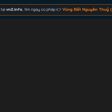
 tại
vn2.info
, tìm ngay cú pháp 👉
Vùng Đất Nguyên Thuỷ (