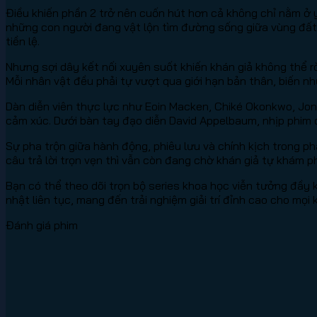
Điều khiến phần 2 trở nên cuốn hút hơn cả không chỉ nằm ở 
những con người đang vật lộn tìm đường sống giữa vùng đất h
tiền lệ.
Nhưng sợi dây kết nối xuyên suốt khiến khán giả không thể 
Mỗi nhân vật đều phải tự vượt qua giới hạn bản thân, biến 
Dàn diễn viên thực lực như Eoin Macken, Chiké Okonkwo, Jo
cảm xúc. Dưới bàn tay đạo diễn David Appelbaum, nhịp phim 
Sự pha trộn giữa hành động, phiêu lưu và chính kịch trong 
câu trả lời trọn vẹn thì vẫn còn đang chờ khán giả tự khám p
Bạn có thể theo dõi trọn bộ series khoa học viễn tưởng đầy 
nhật liên tục, mang đến trải nghiệm giải trí đỉnh cao cho mọi 
Đánh giá phim