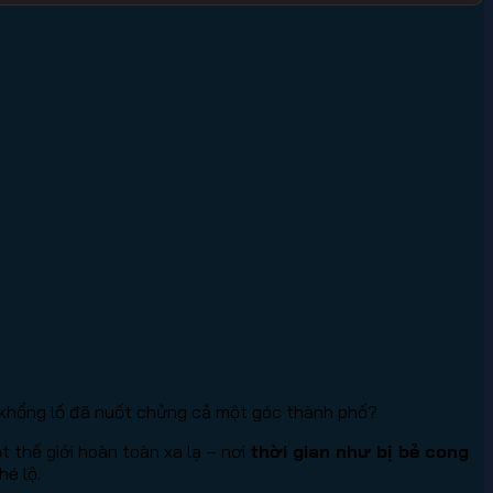
t khổng lồ đã nuốt chửng cả một góc thành phố?
 thế giới hoàn toàn xa lạ – nơi
thời gian như bị bẻ cong
hé lộ.