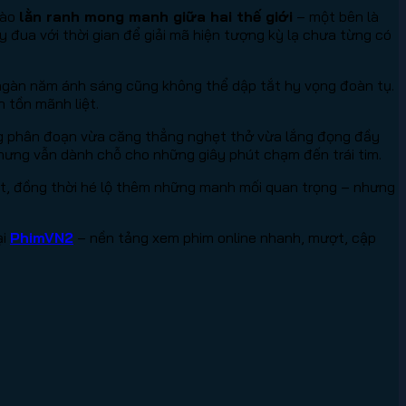
vào
lằn ranh mong manh giữa hai thế giới
– một bên là
đua với thời gian để giải mã hiện tượng kỳ lạ chưa từng có
g ngàn năm ánh sáng cũng không thể dập tắt hy vọng đoàn tụ.
 tồn mãnh liệt.
ng phân đoạn vừa căng thẳng nghẹt thở vừa lắng đọng đầy
nhưng vẫn dành chỗ cho những giây phút chạm đến trái tim.
sốt, đồng thời hé lộ thêm những manh mối quan trọng – nhưng
ại
PhimVN2
– nền tảng xem phim online nhanh, mượt, cập