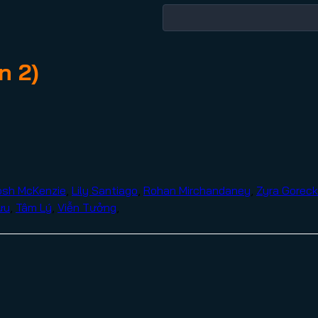
n 2)
osh McKenzie
,
Lily Santiago
,
Rohan Mirchandaney
,
Zyra Goreck
ưu
,
Tâm Lý
,
Viễn Tưởng
,