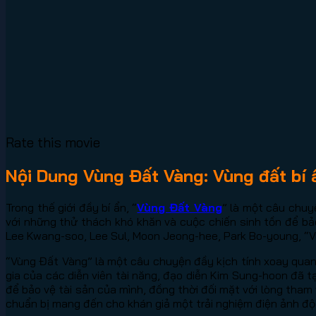
Rate this movie
Nội Dung Vùng Đất Vàng: Vùng đất bí 
Trong thế giới đầy bí ẩn, “
Vùng Đất Vàng
” là một câu chuy
với những thử thách khó khăn và cuộc chiến sinh tồn để bả
Lee Kwang-soo, Lee Sul, Moon Jeong-hee, Park Bo-young, “V
“Vùng Đất Vàng” là một câu chuyện đầy kịch tính xoay quanh
gia của các diễn viên tài năng, đạo diễn Kim Sung-hoon đã 
để bảo vệ tài sản của mình, đồng thời đối mặt với lòng tha
chuẩn bị mang đến cho khán giả một trải nghiệm điện ảnh độ