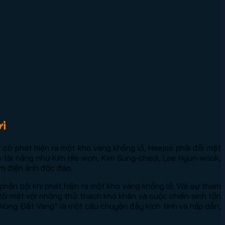
i
 cờ phát hiện ra một kho vàng khổng lồ, Heejoo phải đối mặt
n tài năng như Kim Hie-won, Kim Sung-cheol, Lee Hyun-wook,
m điện ảnh độc đáo.
hản bội khi phát hiện ra một kho vàng khổng lồ. Với sự tham
đối mặt với những thử thách khó khăn và cuộc chiến sinh tồn
“Vùng Đất Vàng” là một câu chuyện đầy kịch tính và hấp dẫn,