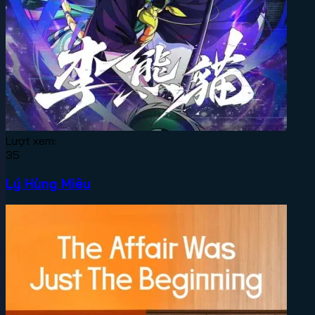
Lượt xem:
35
Lý Hùng Miêu