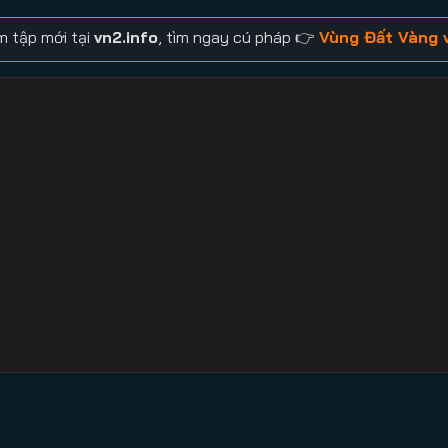
m tập mới tại
vn2.info
, tìm ngay cú pháp 👉
Vùng Đất Vàng 