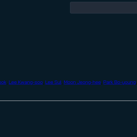
ook
,
Lee Kwang-soo
,
Lee Sul
,
Moon Jeong-hee
,
Park Bo-young
,