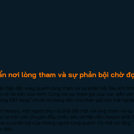
ẩn nơi lòng tham và sự phản bội chờ đợ
ện hấp dẫn xoay quanh lòng tham và sự phản bội. Sau khi tình
o vệ tài sản của mình. Cùng với sự tham gia của các diễn viê
ùng Đất Vàng” chuẩn bị mang đến cho khán giả một trải nghiệ
 Heejoo, một người phụ nữ phải đối mặt với lòng tham và sự p
tạo ra một câu chuyện đầy chiều sâu và hấp dẫn. Heejoo phải 
m và sự phản bội của những người xung quanh. Có thể nói rằng 
c đáo.