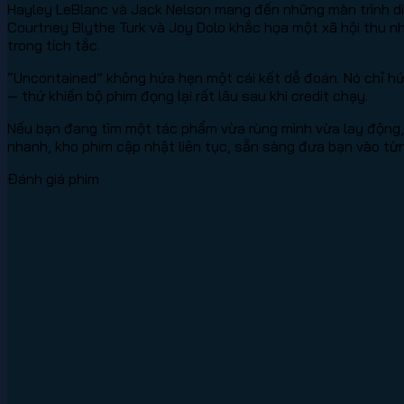
Hayley LeBlanc và Jack Nelson mang đến những màn trình diễn
Courtney Blythe Turk và Joy Dolo khắc họa một xã hội thu n
trong tích tắc.
“Uncontained” không hứa hẹn một cái kết dễ đoán. Nó chỉ h
— thứ khiến bộ phim đọng lại rất lâu sau khi credit chạy.
Nếu bạn đang tìm một tác phẩm vừa rùng mình vừa lay động, 
nhanh, kho phim cập nhật liên tục, sẵn sàng đưa bạn vào từ
Đánh giá phim