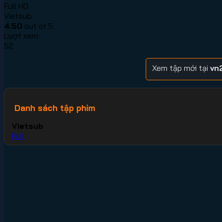
Full HD
Vietsub
4.50
out of 5
Lượt xem:
52
Xem tập mới tại
vn2
Danh sách tập phim
Vietsub
Full