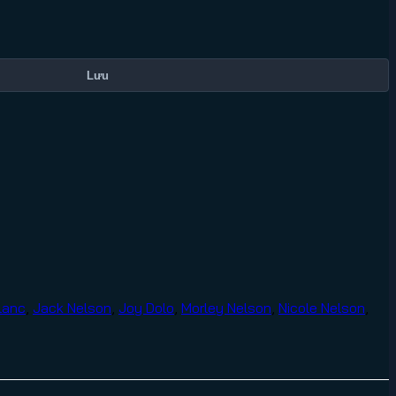
Lưu
lanc
,
Jack Nelson
,
Joy Dolo
,
Morley Nelson
,
Nicole Nelson
,