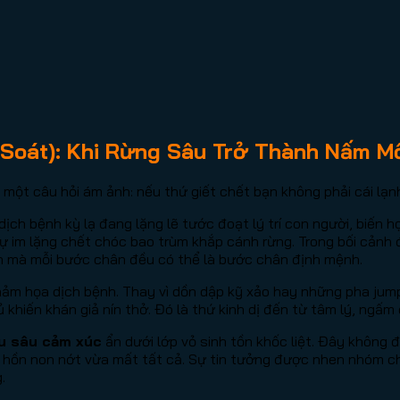
 Soát): Khi Rừng Sâu Trở Thành Nấm M
một câu hỏi ám ảnh: nếu thứ giết chết bạn không phải cái lạnh
ịch bệnh kỳ lạ đang lặng lẽ tước đoạt lý trí con người, biến 
ự im lặng chết chóc bao trùm khắp cánh rừng. Trong bối cảnh đ
ồn mà mỗi bước chân đều có thể là bước chân định mệnh.
ảm họa dịch bệnh. Thay vì dồn dập kỹ xảo hay những pha jump
hiến khán giả nín thở. Đó là thứ kinh dị đến từ tâm lý, ngấm dầ
u sâu cảm xúc
ẩn dưới lớp vỏ sinh tồn khốc liệt. Đây không đ
m hồn non nớt vừa mất tất cả. Sự tin tưởng được nhen nhóm c
.