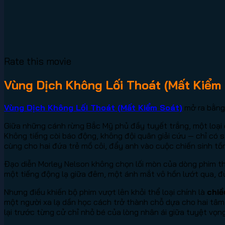
Rate this movie
Vùng Dịch Không Lối Thoát (Mất Kiểm
Vùng Dịch Không Lối Thoát (Mất Kiểm Soát)
mở ra bằng 
Giữa những cánh rừng Bắc Mỹ phủ đầy tuyết trắng, một loại d
Không tiếng còi báo động, không đội quân giải cứu — chỉ có s
cùng cho hai đứa trẻ mồ côi, đẩy anh vào cuộc chiến sinh t
Đạo diễn Morley Nelson không chọn lối mòn của dòng phim th
một tiếng động lạ giữa đêm, một ánh mắt vô hồn lướt qua, đủ k
Nhưng điều khiến bộ phim vượt lên khỏi thể loại chính là
chiề
một người xa lạ dần học cách trở thành chỗ dựa cho hai tâ
lại trước từng cử chỉ nhỏ bé của lòng nhân ái giữa tuyệt vọng