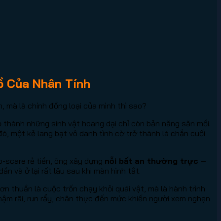
ồ Của Nhân Tính
, mà là chính đồng loại của mình thì sao?
họ thành những sinh vật hoang dại chỉ còn bản năng săn mồi.
ó, một kẻ lang bạt vô danh tình cờ trở thành lá chắn cuối
-scare rẻ tiền, ông xây dựng
nỗi bất an thường trực
—
n và ở lại rất lâu sau khi màn hình tắt.
ơn thuần là cuộc trốn chạy khỏi quái vật, mà là hành trình
hậm rãi, run rẩy, chân thực đến mức khiến người xem nghẹn