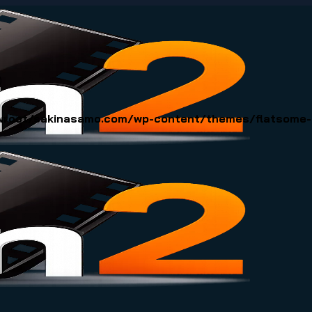
)
oot/sakinasamo.com/wp-content/themes/flatsome-ch