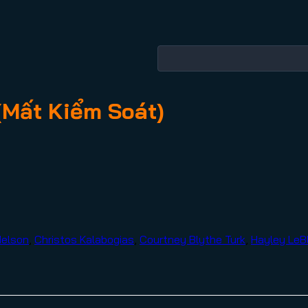
(Mất Kiểm Soát)
Nelson
,
Christos Kalabogias
,
Courtney Blythe Turk
,
Hayley LeB