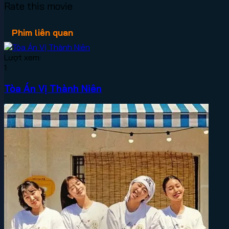
Rate this movie
Phim liên quan
Lượt xem:
1
Tòa Án Vị Thành Niên