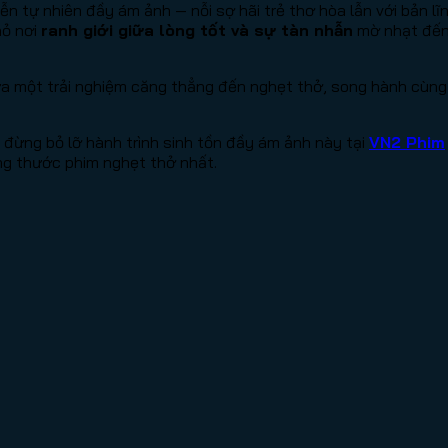
 tự nhiên đầy ám ảnh — nỗi sợ hãi trẻ thơ hòa lẫn với bản lĩ
hỏ nơi
ranh giới giữa lòng tốt và sự tàn nhẫn
mờ nhạt đến 
ứa một trải nghiệm căng thẳng đến nghẹt thở, song hành cùng
đừng bỏ lỡ hành trình sinh tồn đầy ám ảnh này tại
VN2 Phim
ng thước phim nghẹt thở nhất.