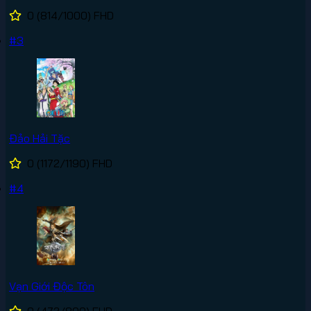
0
(814/1000)
FHD
#3
Đảo Hải Tặc
0
(1172/1190)
FHD
#4
Vạn Giới Độc Tôn