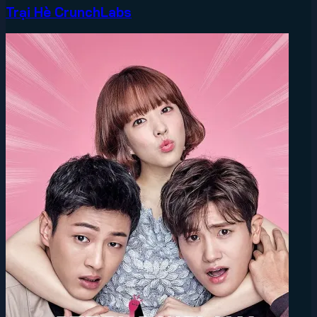
Trại Hè CrunchLabs