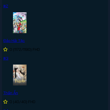
#2
Đảo Hải Tặc
0
(1172/1190)
FHD
#3
Thần Ẩn
0
(40/40)
FHD