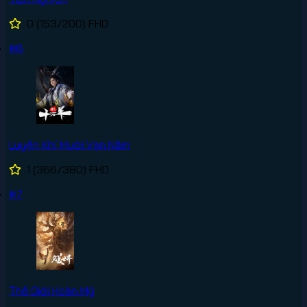
0
(153/200)
FHD
#6
Luyện Khí Mười Vạn Năm
1
(366/380)
FHD
#7
Thế Giới Hoàn Mỹ