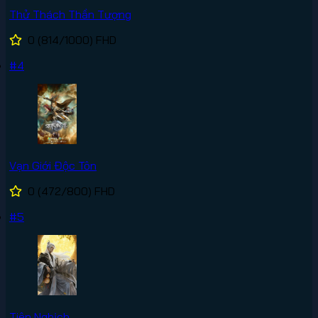
Thử Thách Thần Tượng
0
(814/1000)
FHD
#4
Vạn Giới Độc Tôn
0
(472/800)
FHD
#5
Tiên Nghịch