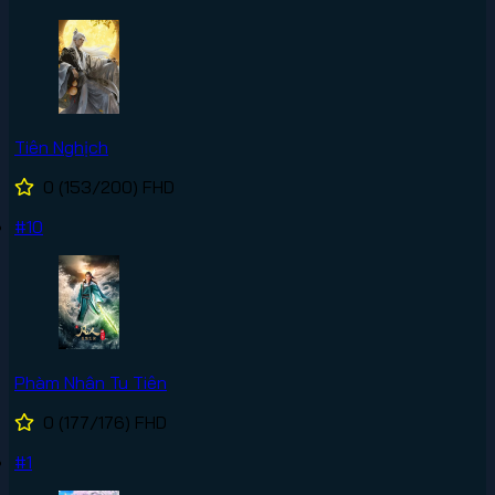
Tiên Nghịch
0
(153/200)
FHD
#10
Phàm Nhân Tu Tiên
0
(177/176)
FHD
#1