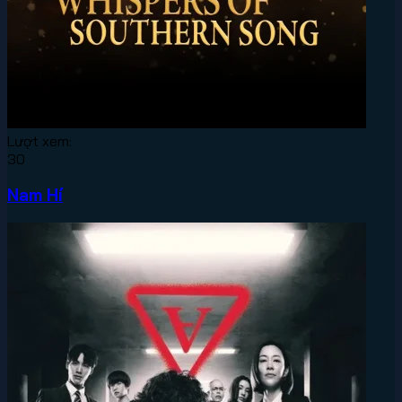
Lượt xem:
30
Nam Hí