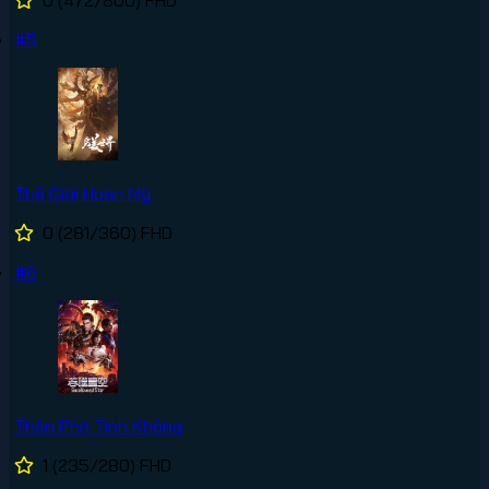
0
(472/800)
FHD
#5
Thế Giới Hoàn Mỹ
0
(281/360)
FHD
#6
Thôn Phệ Tinh Không
1
(235/280)
FHD