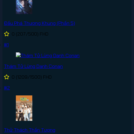
Đấu Phá Thương Khung (Phần 5)
0
(207/500)
FHD
#1
Thám Tử Lừng Danh Conan
0
(1209/1500)
FHD
#2
Thử Thách Thần Tượng