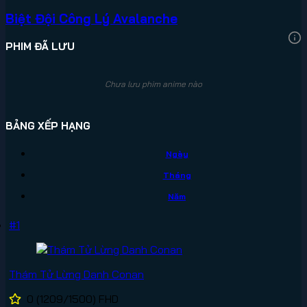
Biệt Đội Công Lý Avalanche
PHIM ĐÃ LƯU
Chưa lưu phim anime nào
BẢNG XẾP HẠNG
Ngày
Tháng
Năm
#1
Thám Tử Lừng Danh Conan
0
(1209/1500)
FHD