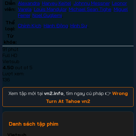
Diễn
Alexandra
,
Harvey Keitel
,
Johnny Messner
,
Leonor
viên:
Varela
,
Louis Mandylor
,
Michael Sean Tighe
,
Miguel
Ferrer
,
Noel Gugliemi
,
Thể
Chính Kịch
,
Hành Động
,
Hình Sự
,
loại:
Từ
khóa:
91 phút
Full HD
Vietsub
4.50
out of 5
Lượt xem:
136
Xem tập mới tại
vn2.info
, tìm ngay cú pháp 👉
Wrong
Turn At Tahoe vn2
Danh sách tập phim
Vietsub