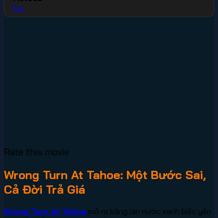
Full
Rate this movie
Wrong Turn At Tahoe: Một Bước Sai,
Cả Đời Trả Giá
Wrong Turn At Tahoe
mở ra bằng làn nước xanh biếc yên