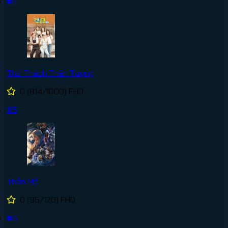
#4
Thử Thách Thần Tượng
0
(814/1000)
FHD
#5
Thần Mộ
0
(95/120)
FHD
#6