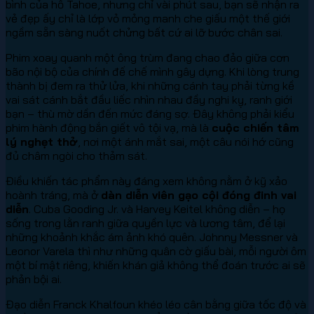
bình của hồ Tahoe, nhưng chỉ vài phút sau, bạn sẽ nhận ra
vẻ đẹp ấy chỉ là lớp vỏ mỏng manh che giấu một thế giới
ngầm sẵn sàng nuốt chửng bất cứ ai lỡ bước chân sai.
Phim xoay quanh một ông trùm đang chao đảo giữa cơn
bão nội bộ của chính đế chế mình gây dựng. Khi lòng trung
thành bị đem ra thử lửa, khi những cánh tay phải từng kề
vai sát cánh bắt đầu liếc nhìn nhau đầy nghi kỵ, ranh giới
bạn – thù mờ dần đến mức đáng sợ. Đây không phải kiểu
phim hành động bắn giết vô tội vạ, mà là
cuộc chiến tâm
lý nghẹt thở
, nơi một ánh mắt sai, một câu nói hớ cũng
đủ châm ngòi cho thảm sát.
Điều khiến tác phẩm này đáng xem không nằm ở kỹ xảo
hoành tráng, mà ở
dàn diễn viên gạo cội đóng đinh vai
diễn
. Cuba Gooding Jr. và Harvey Keitel không diễn – họ
sống trong lằn ranh giữa quyền lực và lương tâm, để lại
những khoảnh khắc ám ảnh khó quên. Johnny Messner và
Leonor Varela thì như những quân cờ giấu bài, mỗi người ôm
một bí mật riêng, khiến khán giả không thể đoán trước ai sẽ
phản bội ai.
Đạo diễn Franck Khalfoun khéo léo cân bằng giữa tốc độ và