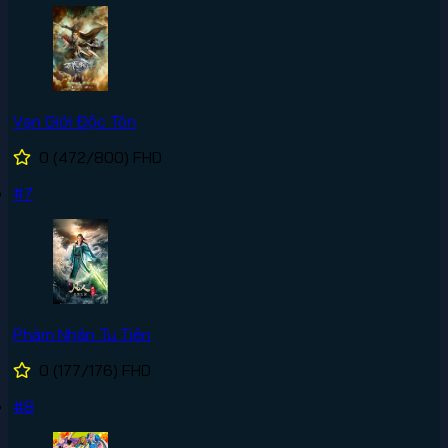
Vạn Giới Độc Tôn
0
(472/800)
FHD
#7
Phàm Nhân Tu Tiên
0
(177/176)
FHD
#8