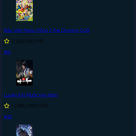
Bảy Viên Ngọc Rồng Z Kai Chương Cuối
0
(69/69)
FHD
#9
Luyện Khí Mười Vạn Năm
1
(366/380)
FHD
#10