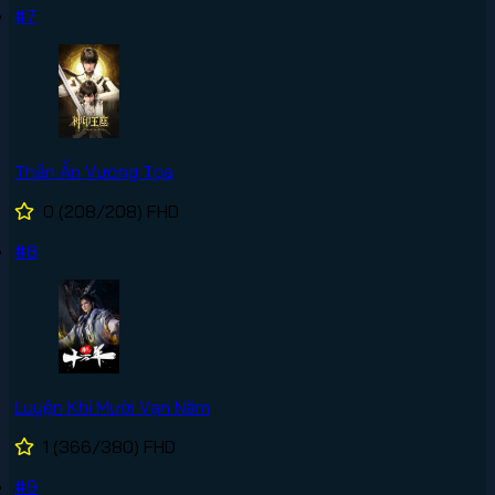
#7
Thần Ấn Vương Tọa
0
(208/208)
FHD
#8
Luyện Khí Mười Vạn Năm
1
(366/380)
FHD
#9