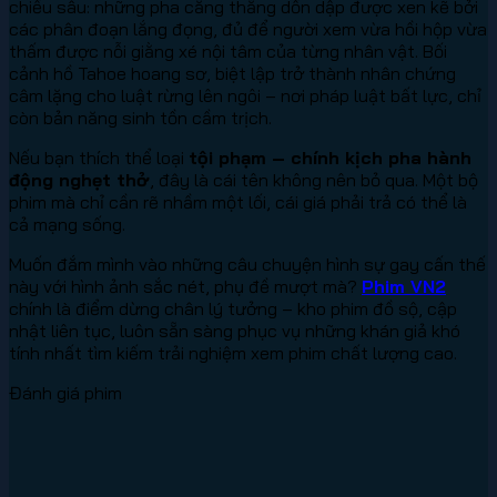
chiều sâu: những pha căng thẳng dồn dập được xen kẽ bởi
các phân đoạn lắng đọng, đủ để người xem vừa hồi hộp vừa
thấm được nỗi giằng xé nội tâm của từng nhân vật. Bối
cảnh hồ Tahoe hoang sơ, biệt lập trở thành nhân chứng
câm lặng cho luật rừng lên ngôi – nơi pháp luật bất lực, chỉ
còn bản năng sinh tồn cầm trịch.
Nếu bạn thích thể loại
tội phạm – chính kịch pha hành
động nghẹt thở
, đây là cái tên không nên bỏ qua. Một bộ
phim mà chỉ cần rẽ nhầm một lối, cái giá phải trả có thể là
cả mạng sống.
Muốn đắm mình vào những câu chuyện hình sự gay cấn thế
này với hình ảnh sắc nét, phụ đề mượt mà?
Phim VN2
chính là điểm dừng chân lý tưởng – kho phim đồ sộ, cập
nhật liên tục, luôn sẵn sàng phục vụ những khán giả khó
tính nhất tìm kiếm trải nghiệm xem phim chất lượng cao.
Đánh giá phim