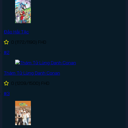
Đảo Hải Tặc
0
(1172/1190)
FHD
#2
Thám Tử Lừng Danh Conan
0
(1209/1500)
FHD
#3