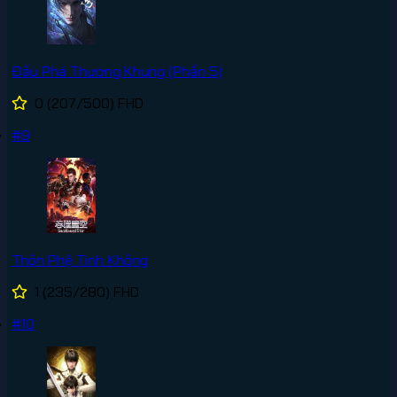
Đấu Phá Thương Khung (Phần 5)
0
(207/500)
FHD
#9
Thôn Phệ Tinh Không
1
(235/280)
FHD
#10