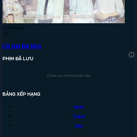
Lượt xem:
50
Cô Gái Bé Nhỏ
PHIM ĐÃ LƯU
Chưa lưu phim anime nào
BẢNG XẾP HẠNG
Ngày
Tháng
Năm