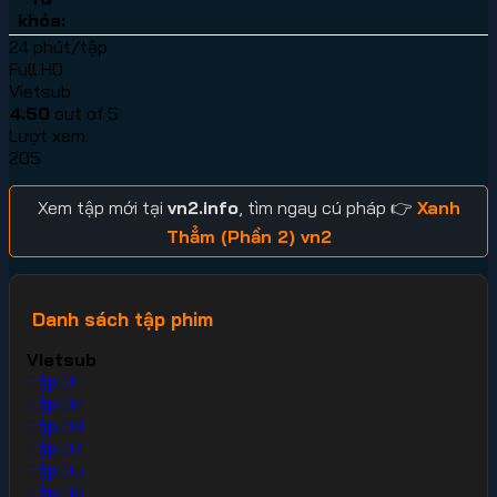
khóa:
24 phút/tập
Full HD
Vietsub
4.50
out of 5
Lượt xem:
205
Xem tập mới tại
vn2.info
, tìm ngay cú pháp 👉
Xanh
Thẳm (Phần 2) vn2
Danh sách tập phim
Vietsub
Tập 01
Tập 02
Tập 03
Tập 04
Tập 05
Tập 06