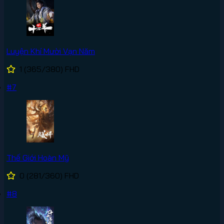
Luyện Khí Mười Vạn Năm
1
(365/380)
FHD
#7
Thế Giới Hoàn Mỹ
0
(281/360)
FHD
#8