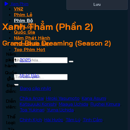
Xem Phim
Lưu
VN2
Phim Lẻ
Phim Bộ
Xanh Thẳm (Phần 2)
Thể Loại
Quốc Gia
Năm Phát Hành
Grand Blue Dreaming (Season 2)
Phim Chiếu Rạp
Top Phim Hot
Năm
phát
2025
hành:
Quốc
Nhật Bản
gia:
Đạo
Đang cập nhật
,
diễn:
Chika Anzai
,
Hiroki Yasumoto
,
Kana Asumi
,
Diễn
Katsuyuki Konishi
,
Maaya Uchida
,
Ryohei Kimura
,
viên:
Toa Yukinari
,
Yuma Uchida
,
Thể
Chính Kịch
,
Hài Hước
,
Tâm Lý
,
Tình Cảm
,
loại:
Từ