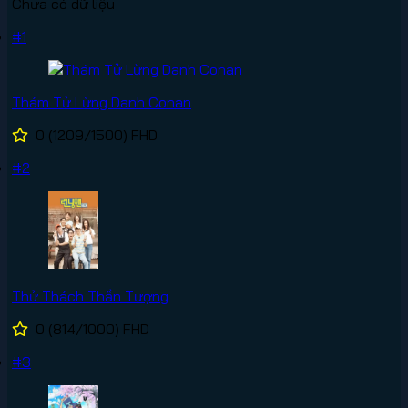
Chưa có dữ liệu
#1
Thám Tử Lừng Danh Conan
0
(1209/1500)
FHD
#2
Thử Thách Thần Tượng
0
(814/1000)
FHD
#3