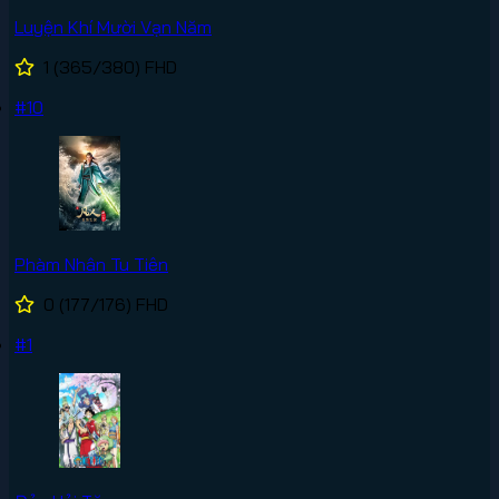
Luyện Khí Mười Vạn Năm
1
(365/380)
FHD
#10
Phàm Nhân Tu Tiên
0
(177/176)
FHD
#1