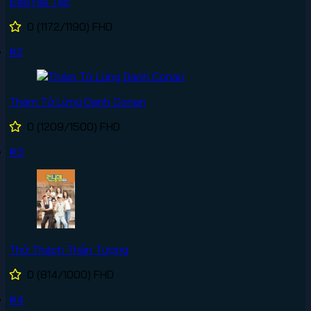
Đảo Hải Tặc
0
(1172/1190)
FHD
#2
Thám Tử Lừng Danh Conan
0
(1209/1500)
FHD
#3
Thử Thách Thần Tượng
0
(814/1000)
FHD
#4