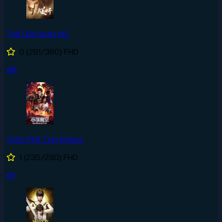
Thế Giới Hoàn Mỹ
0
(281/360)
FHD
#6
Thôn Phệ Tinh Không
1
(235/280)
FHD
#7