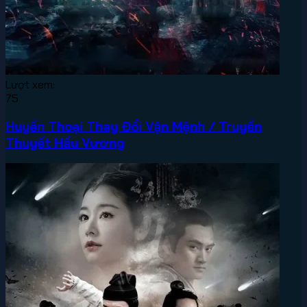
Lượt xem:
75
Huyền Thoại Thay Đổi Vận Mệnh / Truyền
Thuyết Hầu Vương