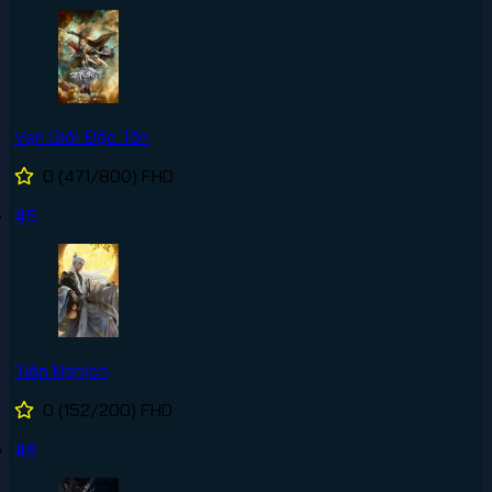
Vạn Giới Độc Tôn
0
(471/800)
FHD
#5
Tiên Nghịch
0
(152/200)
FHD
#6