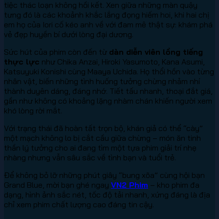
tiệc thác loạn không hồi kết. Xen giữa những màn quậy
tưng đó là các khoảnh khắc lắng đọng hiếm hoi, khi hai chị
em họ của Iori cố kéo anh về với đam mê thật sự: khám phá
vẻ đẹp huyền bí dưới lòng đại dương.
Sức hút của phim còn đến từ
dàn diễn viên lồng tiếng
thực lực
như Chika Anzai, Hiroki Yasumoto, Kana Asumi,
Katsuyuki Konishi cùng Maaya Uchida. Họ thổi hồn vào từng
nhân vật, biến những tình huống tưởng chừng nhảm nhí
thành duyên dáng, đáng nhớ. Tiết tấu nhanh, thoại đắt giá,
gần như không có khoảng lặng nhàm chán khiến người xem
khó lòng rời mắt.
Với trạng thái đã hoàn tất trọn bộ, khán giả có thể “cày”
một mạch không lo bị cắt cầu giữa chừng – món ăn tinh
thần lý tưởng cho ai đang tìm một tựa phim giải trí nhẹ
nhàng nhưng vẫn sâu sắc về tình bạn và tuổi trẻ.
Để không bỏ lỡ những phút giây “bung xõa” cùng hội bạn
Grand Blue, mời bạn ghé ngay
VN2 Phim
– kho phim đa
dạng, hình ảnh sắc nét, tốc độ tải nhanh, xứng đáng là địa
chỉ xem phim chất lượng cao đáng tin cậy.