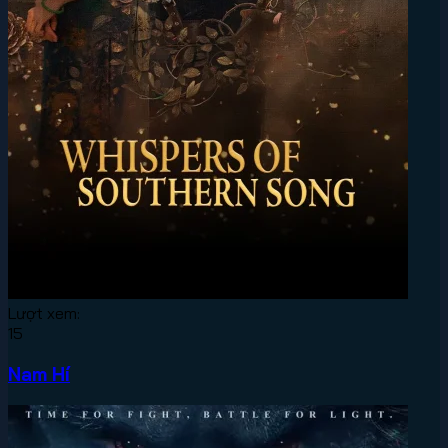
Lượt xem:
15
Nam Hí