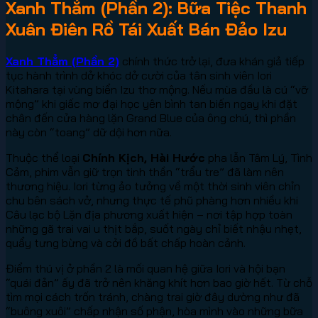
Xanh Thẳm (Phần 2): Bữa Tiệc Thanh
Xuân Điên Rồ Tái Xuất Bán Đảo Izu
Xanh Thẳm (Phần 2)
chính thức trở lại, đưa khán giả tiếp
tục hành trình dở khóc dở cười của tân sinh viên Iori
Kitahara tại vùng biển Izu thơ mộng. Nếu mùa đầu là cú “vỡ
mộng” khi giấc mơ đại học yên bình tan biến ngay khi đặt
chân đến cửa hàng lặn Grand Blue của ông chú, thì phần
này còn “toang” dữ dội hơn nữa.
Thuộc thể loại
Chính Kịch, Hài Hước
pha lẫn Tâm Lý, Tình
Cảm, phim vẫn giữ trọn tinh thần “trẩu tre” đã làm nên
thương hiệu. Iori từng ảo tưởng về một thời sinh viên chỉn
chu bên sách vở, nhưng thực tế phũ phàng hơn nhiều khi
Câu lạc bộ Lặn địa phương xuất hiện – nơi tập hợp toàn
những gã trai vai u thịt bắp, suốt ngày chỉ biết nhậu nhẹt,
quẩy tưng bừng và cởi đồ bất chấp hoàn cảnh.
Điểm thú vị ở phần 2 là mối quan hệ giữa Iori và hội bạn
“quái đản” ấy đã trở nên khăng khít hơn bao giờ hết. Từ chỗ
tìm mọi cách trốn tránh, chàng trai giờ đây dường như đã
“buông xuôi” chấp nhận số phận, hòa mình vào những bữa