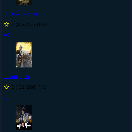
Thần Ấn Vương Tọa
0
(208/208)
FHD
#8
Tiên Nghịch
0
(152/200)
FHD
#9