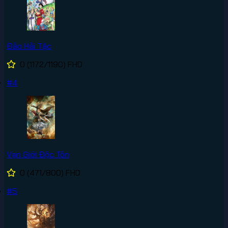
Đảo Hải Tặc
0
(1172/1190)
FHD
#4
Vạn Giới Độc Tôn
0
(471/800)
FHD
#5