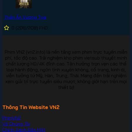
Thần Ấn Vương Tọa
0
(208/208)
FHD
Phim VN2 (vn2.info) là nền tảng xem phim trực tuyến miễn
phí, tốc độ cao. Trải nghiệm kho phim vietsub thuyết minh
chất lượng HD/4K đỉnh cao. Tận hưởng trọn vẹn các thể
loại hành động, ngôn tình xuyên không, cổ trang, kinh dị,
viễn tưởng từ Mỹ, Hàn, Trung, Thái. Mang đến trải nghiệm
xem giải trí trực tuyến siêu mượt, không giới hạn trên mọi
thiết bị!
Thông Tin Website VN2
PhimVN2
Về Chúng Tôi
Chính Sách Bảo Mật