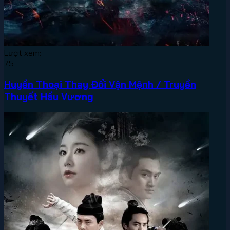
Lượt xem:
75
Huyền Thoại Thay Đổi Vận Mệnh / Truyền
Thuyết Hầu Vương