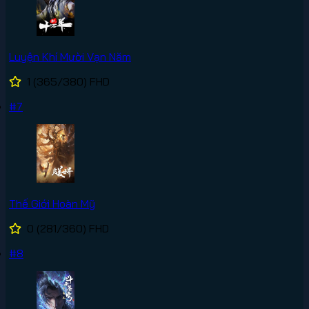
Luyện Khí Mười Vạn Năm
1
(365/380)
FHD
#7
Thế Giới Hoàn Mỹ
0
(281/360)
FHD
#8