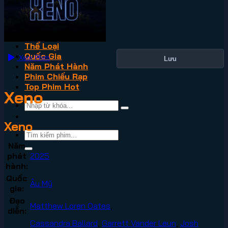
VN2
Phim Lẻ
Phim Bộ
Thể Loại
Quốc Gia
Xem Phim
Lưu
Năm Phát Hành
Phim Chiếu Rạp
Top Phim Hot
Xeno
Xeno
Năm
phát
2025
hành:
Quốc
Âu Mỹ
gia:
Đạo
Matthew Loren Oates
,
diễn:
Cassandra Ballard
,
Garrett Vander Leun
,
Josh