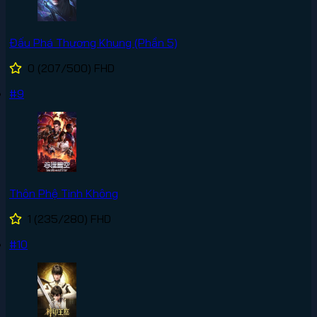
Đấu Phá Thương Khung (Phần 5)
0
(207/500)
FHD
#9
Thôn Phệ Tinh Không
1
(235/280)
FHD
#10