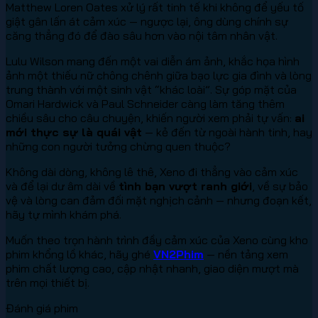
Matthew Loren Oates xử lý rất tinh tế khi không để yếu tố
giật gân lấn át cảm xúc — ngược lại, ông dùng chính sự
căng thẳng đó để đào sâu hơn vào nội tâm nhân vật.
Lulu Wilson mang đến một vai diễn ám ảnh, khắc họa hình
ảnh một thiếu nữ chông chênh giữa bạo lực gia đình và lòng
trung thành với một sinh vật “khác loài”. Sự góp mặt của
Omari Hardwick và Paul Schneider càng làm tăng thêm
chiều sâu cho câu chuyện, khiến người xem phải tự vấn:
ai
mới thực sự là quái vật
— kẻ đến từ ngoài hành tinh, hay
những con người tưởng chừng quen thuộc?
Không dài dòng, không lê thê, Xeno đi thẳng vào cảm xúc
và để lại dư âm dài về
tình bạn vượt ranh giới
, về sự bảo
vệ và lòng can đảm đối mặt nghịch cảnh — nhưng đoạn kết,
hãy tự mình khám phá.
Muốn theo trọn hành trình đầy cảm xúc của Xeno cùng kho
phim khổng lồ khác, hãy ghé
VN2Phim
— nền tảng xem
phim chất lượng cao, cập nhật nhanh, giao diện mượt mà
trên mọi thiết bị.
Đánh giá phim