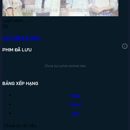
Lượt xem:
50
Cô Gái Bé Nhỏ
PHIM ĐÃ LƯU
Chưa lưu phim anime nào
BẢNG XẾP HẠNG
Ngày
Tháng
Năm
Chưa có dữ liệu