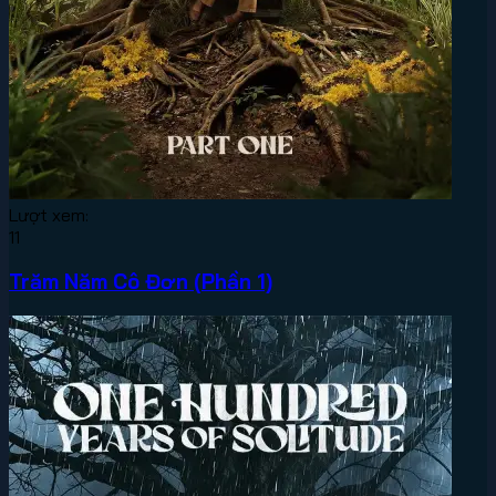
Lượt xem:
11
Trăm Năm Cô Đơn (Phần 1)