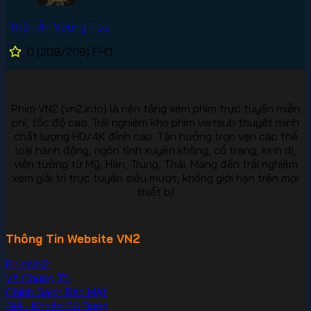
Thần Ấn Vương Tọa
0
(208/208)
FHD
Phim VN2 (vn2.info) là nền tảng xem phim trực tuyến miễn
phí, tốc độ cao. Trải nghiệm kho phim vietsub thuyết minh
chất lượng HD/4K đỉnh cao. Tận hưởng trọn vẹn các thể
loại hành động, ngôn tình xuyên không, cổ trang, kinh dị,
viễn tưởng từ Mỹ, Hàn, Trung, Thái. Mang đến trải nghiệm
xem giải trí trực tuyến siêu mượt, không giới hạn trên mọi
thiết bị!
Thông Tin Website VN2
PhimVN2
Về Chúng Tôi
Chính Sách Bảo Mật
Điều Khoản Sử Dụng