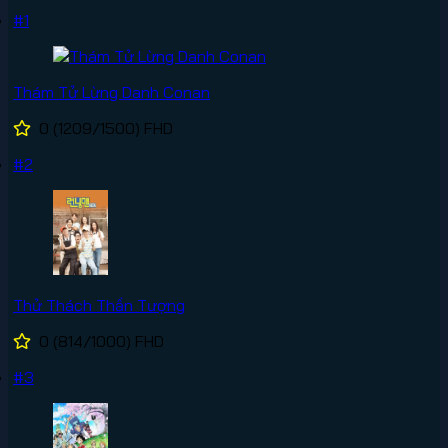
#1
Thám Tử Lừng Danh Conan
0
(1209/1500)
FHD
#2
Thử Thách Thần Tượng
0
(814/1000)
FHD
#3