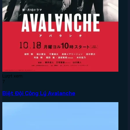
Lượt xem:
7
Biệt Đội Công Lý Avalanche