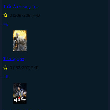
Thần Ấn Vương Tọa
0
(208/208)
FHD
#8
Tiên Nghịch
0
(152/200)
FHD
#9