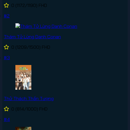
0
(1172/1190)
FHD
#2
Thám Tử Lừng Danh Conan
0
(1209/1500)
FHD
#3
Thử Thách Thần Tượng
0
(814/1000)
FHD
#4