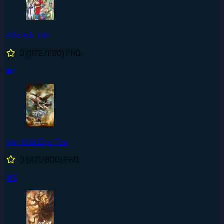
Đảo Hải Tặc
0
(1172/1190)
FHD
#4
Vạn Giới Độc Tôn
0
(471/800)
FHD
#5