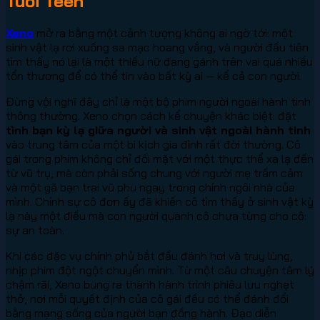
Tuổi Teen
Xeno
mở ra bằng một cảnh tượng không ai ngờ tới: một
sinh vật lạ rơi xuống sa mạc hoang vắng, và người đầu tiên
tìm thấy nó lại là một thiếu nữ đang gánh trên vai quá nhiều
tổn thương để có thể tin vào bất kỳ ai — kể cả con người.
Đừng vội nghĩ đây chỉ là một bộ phim người ngoài hành tinh
thông thường. Xeno chọn cách kể chuyện khác biệt: đặt
tình bạn kỳ lạ giữa người và sinh vật ngoài hành tinh
vào trung tâm của một bi kịch gia đình rất đời thường. Cô
gái trong phim không chỉ đối mặt với một thực thể xa lạ đến
từ vũ trụ, mà còn phải sống chung với người mẹ trầm cảm
và một gã bạn trai vũ phu ngay trong chính ngôi nhà của
mình. Chính sự cô đơn ấy đã khiến cô tìm thấy ở sinh vật kỳ
lạ này một điều mà con người quanh cô chưa từng cho cô:
sự an toàn.
Khi các đặc vụ chính phủ bắt đầu đánh hơi và truy lùng,
nhịp phim đột ngột chuyển mình. Từ một câu chuyện tâm lý
chậm rãi, Xeno bung ra thành hành trình phiêu lưu nghẹt
thở, nơi mỗi quyết định của cô gái đều có thể đánh đổi
bằng mạng sống của người bạn đồng hành. Đạo diễn