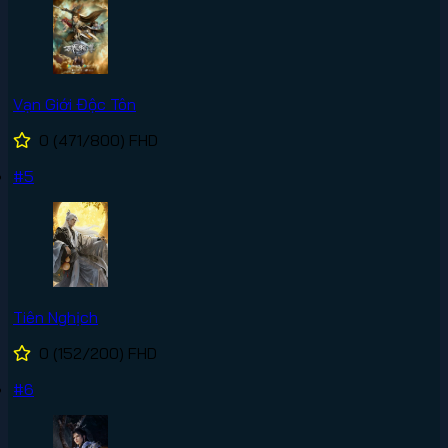
Vạn Giới Độc Tôn
0
(471/800)
FHD
#5
Tiên Nghịch
0
(152/200)
FHD
#6