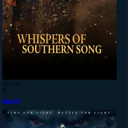
Lượt xem:
15
Nam Hí