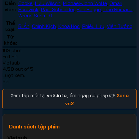
Diễn
Cooke
,
Lulu Wilson
,
Michael-John Wolfe
,
Omari
viên:
Hardwick
,
Paul Schneider
,
Ron Roggé
,
Trae Romano
,
Wrenn Schmidt
,
Thể
Bí Ẩn
,
Chính Kịch
,
Khoa Học
,
Phiêu Lưu
,
Viễn Tưởng
,
loại:
Từ
khóa:
103 phút
Full HD
Vietsub
4.50
out of 5
Lượt xem:
95
Xem tập mới tại
vn2.info
, tìm ngay cú pháp 👉
Xeno
vn2
Danh sách tập phim
Vietsub