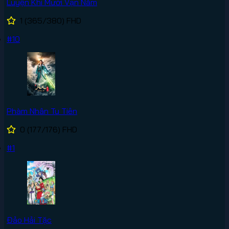
Luyện Khí Mười Vạn Năm
1
(365/380)
FHD
#10
Phàm Nhân Tu Tiên
0
(177/176)
FHD
#1
Đảo Hải Tặc