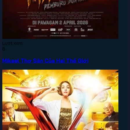
Lượt xem:
6
Mikael Thợ Săn Của Hai Thế Giới