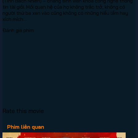
(Tỉnh Bách Nhiên) – chàng sinh viên khoa công nghệ thông
tin tài giỏi. Mối quan hệ của họ không trắc trở, không có
người thứ ba xen vào cũng không có những hiểu lầm hay
xích mích…
Đánh giá phim
Rate this movie
Phim liên quan