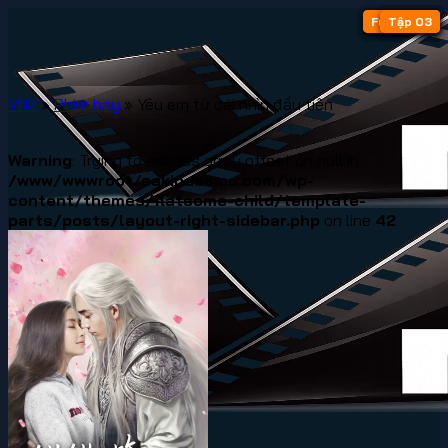
Bỏ
Full movie
Full movie
Full movie
Full movie
Tập 05
Tập 03
Tập 02
Tập 15
qua
nội
dung
VN2
»
Phim hay
»
Yêu em từ cái nhìn đầu tiên
Warning
: Trying to access array offset on null in
/www/wwwroot/sakinasamo.com/wp-
content/themes/flatsome-child/template-
parts/posts/layout-right-sidebar.php
on line
42