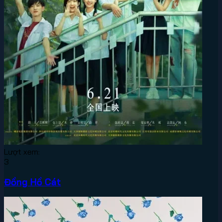
Lượt xem:
3
Đồng Hồ Cát