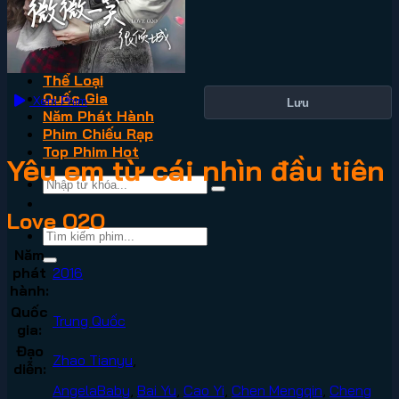
VN2
Phim Lẻ
Phim Bộ
Thể Loại
Quốc Gia
Xem Phim
Lưu
Năm Phát Hành
Phim Chiếu Rạp
Top Phim Hot
Yêu em từ cái nhìn đầu tiên
Love O2O
Năm
phát
2016
hành:
Quốc
Trung Quốc
gia:
Đạo
Zhao Tianyu
,
diễn:
AngelaBaby
,
Bai Yu
,
Cao Yi
,
Chen Mengqin
,
Cheng