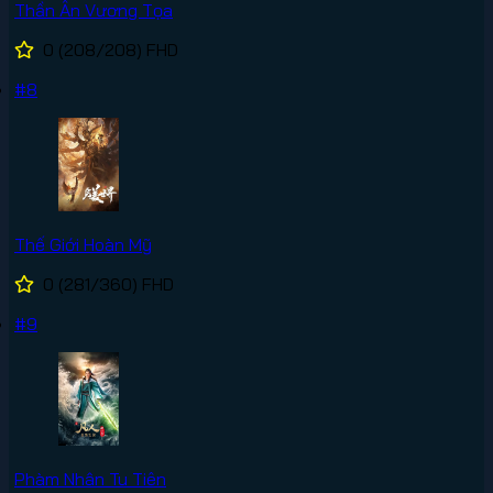
Thần Ấn Vương Tọa
0
(208/208)
FHD
#8
Thế Giới Hoàn Mỹ
0
(281/360)
FHD
#9
Phàm Nhân Tu Tiên