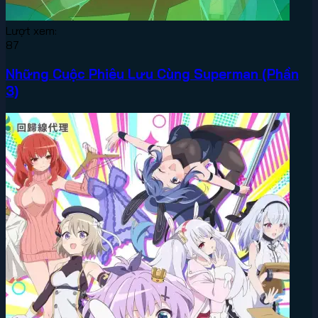
Lượt xem:
87
Những Cuộc Phiêu Lưu Cùng Superman (Phần
3)