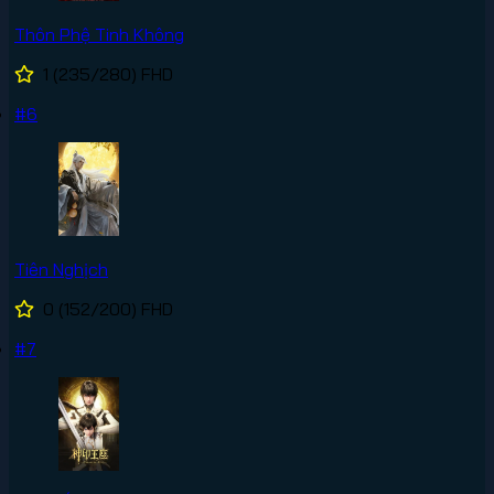
Thôn Phệ Tinh Không
1
(235/280)
FHD
#6
Tiên Nghịch
0
(152/200)
FHD
#7