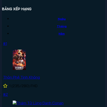
BẢNG XẾP HẠNG
Ngày
Tháng
Năm
#1
Thôn Phệ Tinh Không
1
(235/280)
FHD
#2