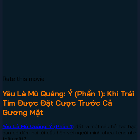
Rate this movie
Yêu Là Mù Quáng: Ý (Phần 1): Khi Trái
Tim Được Đặt Cược Trước Cả
Gương Mặt
Yêu Là Mù Quáng: Ý (Phần 1)
đặt ra một câu hỏi táo bạo:
bạn có dám nói lời cầu hôn với người mình chưa từng nhìn
thấy mặt?