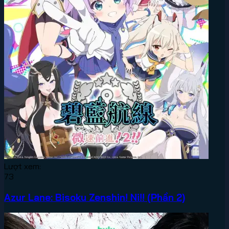
Lượt xem:
73
Azur Lane: Bisoku Zenshin! Ni!! (Phần 2)