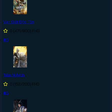
Vạn Giới Độc Tôn
0
(471/800)
FHD
#5
Tiên Nghịch
0
(152/200)
FHD
#6