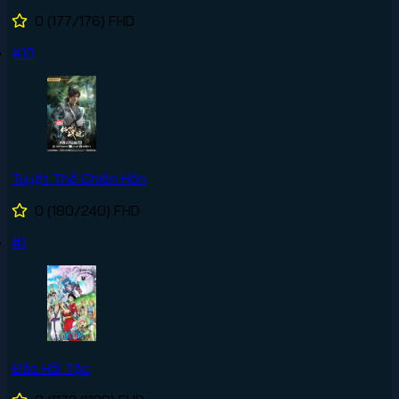
0
(177/176)
FHD
#10
Tuyệt Thế Chiến Hồn
0
(180/240)
FHD
#1
Đảo Hải Tặc