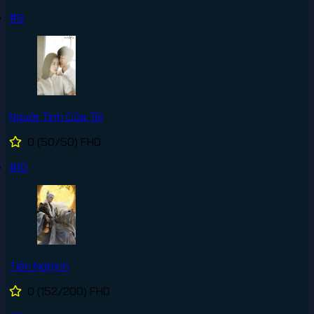
#9
Người Tình Của Tôi
0
(50/50)
FHD
#10
Tiên Nghịch
0
(152/200)
FHD