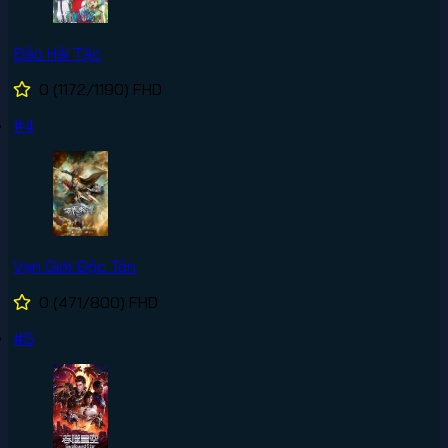
Đảo Hải Tặc
0
(1172/1190)
FHD
#4
Vạn Giới Độc Tôn
0
(471/800)
FHD
#5