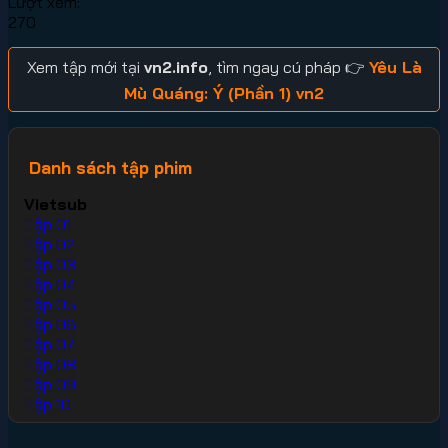
Lượt xem:
270
Xem tập mới tại
vn2.info
, tìm ngay cú pháp 👉
Yêu Là
Mù Quáng: Ý (Phần 1) vn2
Danh sách tập phim
Vietsub
Tập 01
Tập 02
Tập 03
Tập 04
Tập 05
Tập 06
Tập 07
Tập 08
Tập 09
Tập 10