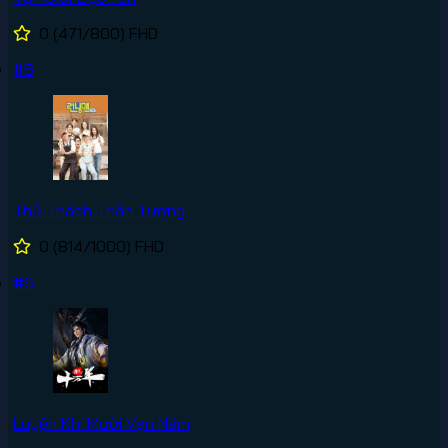
0
(471/800)
FHD
#5
Thử Thách Thần Tượng
0
(814/1000)
FHD
#6
Luyện Khí Mười Vạn Năm