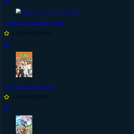
#1
Thám Tử Lừng Danh Conan
0
(1209/1500)
FHD
#2
Thử Thách Thần Tượng
0
(814/1000)
FHD
#3