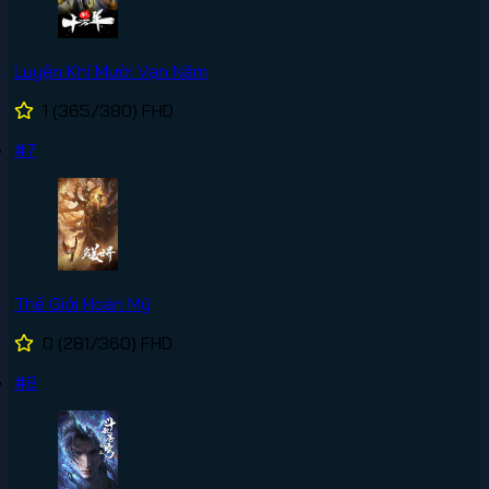
Luyện Khí Mười Vạn Năm
1
(365/380)
FHD
#7
Thế Giới Hoàn Mỹ
0
(281/360)
FHD
#8