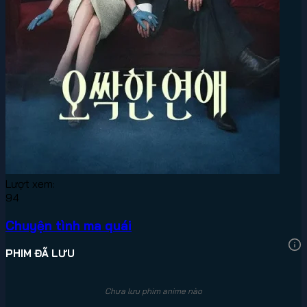
Lượt xem:
94
Chuyện tình ma quái
PHIM ĐÃ LƯU
Chưa lưu phim anime nào