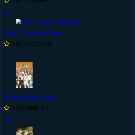
0
(1172/1190)
FHD
#2
Thám Tử Lừng Danh Conan
0
(1209/1500)
FHD
#3
Thử Thách Thần Tượng
0
(814/1000)
FHD
#4