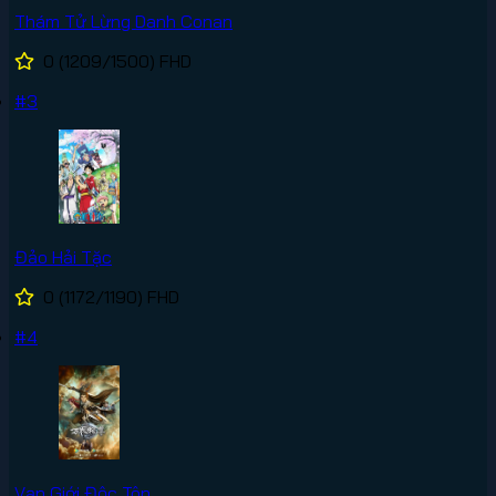
Thám Tử Lừng Danh Conan
0
(1209/1500)
FHD
#3
Đảo Hải Tặc
0
(1172/1190)
FHD
#4
Vạn Giới Độc Tôn