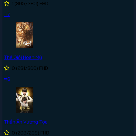
1
(365/380)
FHD
#7
Thế Giới Hoàn Mỹ
0
(281/360)
FHD
#8
Thần Ấn Vương Tọa
0
(208/208)
FHD