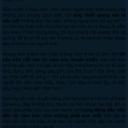
Giữa nước Ý lãng mạn, một nhóm người độc thân bước vào
những căn phòng cách biệt, nơi
duy nhất giọng nói là
cầu nối
. Không ảnh đại diện, không ngoại hình để soi xét —
chỉ còn sự thật trần trụi của hai tâm hồn xa lạ đang dò dẫm
tìm nhau. Chính trong bóng tối ấy, những lớp phòng thủ rơi
xuống, để lộ ra nỗi sợ, vết thương cũ và cả khát khao được
yêu vì chính con người thật.
Nhưng thử thách lớn nhất không nằm ở lời tỏ tình. Khi
lời
cầu hôn cất lên từ cảm xúc thuần khiết
, câu hỏi treo
lơ lửng: liệu thứ tình yêu được xây trong bóng tối có đủ sức
chịu đựng ánh sáng gay gắt của đời thực? Gia đình, bạn
bè, khác biệt lối sống — tất cả ùa vào ngay khoảnh khắc hai
người lần đầu nhìn thấy nhau. Sợi dây vô hình ấy sẽ đứt
gãy, hay càng siết chặt hơn?
Dưới sự dẫn dắt duyên dáng của Benedetta Parodi và Fabio
Caressa, đây không đơn thuần là một show hẹn hò. Đó là
cuộc giải phẫu cảm xúc con người, nơi
rung động đầu tiên
đến từ tâm hồn chứ không phải ánh mắt
. Mỗi tập là
một lát cắt hồi hộp, đưa bạn từ nghẹt thở đến rơi nước
mắt khi ngày cưới cận kề.