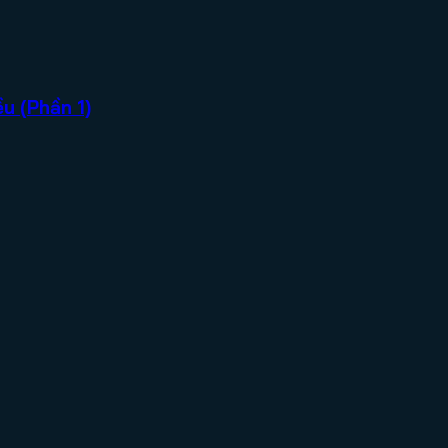
u (Phần 1)