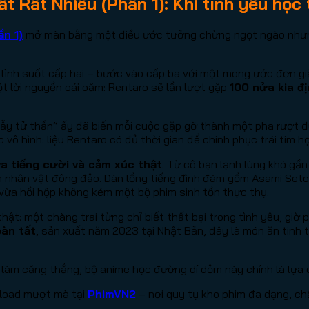
t Rất Nhiều (Phần 1): Khi tình yêu học 
n 1)
mở màn bằng một điều ước tưởng chừng ngọt ngào nhưng 
ất tình suốt cấp hai – bước vào cấp ba với một mong ước đơn g
 lời nguyền oái oăm: Rentaro sẽ lần lượt gặp
100 nửa kia đ
ẫy tử thần” ấy đã biến mỗi cuộc gặp gỡ thành một pha rượt đ
vô hình: liệu Rentaro có đủ thời gian để chinh phục trái tim h
a tiếng cười và cảm xúc thật
. Từ cô bạn lạnh lùng khó gầ
dàn nhân vật đông đảo. Dàn lồng tiếng đình đám gồm Asami Set
vừa hồi hộp không kém một bộ phim sinh tồn thực thụ.
hật: một chàng trai từng chỉ biết thất bại trong tình yêu, giờ
oàn tất
, sản xuất năm 2023 tại Nhật Bản, đây là món ăn tinh t
ờ làm căng thẳng, bộ anime học đường dí dỏm này chính là lựa 
 load mượt mà tại
PhimVN2
– nơi quy tụ kho phim đa dạng, ch