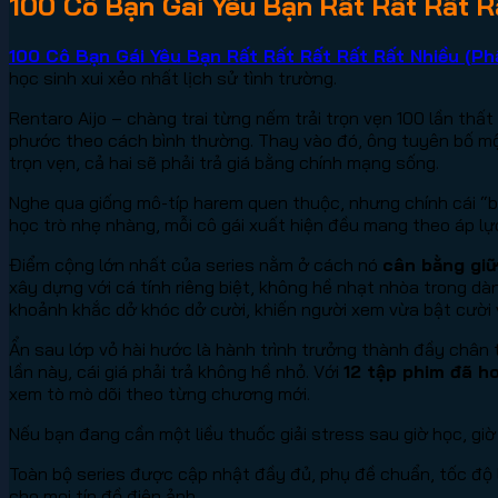
100 Cô Bạn Gái Yêu Bạn Rất Rất Rất Rấ
100 Cô Bạn Gái Yêu Bạn Rất Rất Rất Rất Rất Nhiều (Phầ
học sinh xui xẻo nhất lịch sử tình trường.
Rentaro Aijo – chàng trai từng nếm trải trọn vẹn 100 lần th
phước theo cách bình thường. Thay vào đó, ông tuyên bố một
trọn vẹn, cả hai sẽ phải trả giá bằng chính mạng sống.
Nghe qua giống mô-típ harem quen thuộc, nhưng chính cái “b
học trò nhẹ nhàng, mỗi cô gái xuất hiện đều mang theo áp lực 
Điểm cộng lớn nhất của series nằm ở cách nó
cân bằng giữ
xây dựng với cá tính riêng biệt, không hề nhạt nhòa trong 
khoảnh khắc dở khóc dở cười, khiến người xem vừa bật cười 
Ẩn sau lớp vỏ hài hước là hành trình trưởng thành đầy chân t
lần này, cái giá phải trả không hề nhỏ. Với
12 tập phim đã h
xem tò mò dõi theo từng chương mới.
Nếu bạn đang cần một liều thuốc giải stress sau giờ học, gi
Toàn bộ series được cập nhật đầy đủ, phụ đề chuẩn, tốc độ
cho mọi tín đồ điện ảnh.