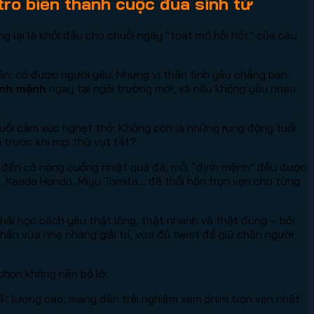
trò biến thành cuộc đua sinh tử
lại là khởi đầu cho chuỗi ngày “toát mồ hôi hột” của cậu
iản: có được người yêu. Nhưng vị thần tình yêu chẳng ban
ịnh mệnh
ngay tại ngôi trường mới, và nếu không yêu nhau
uổi cảm xúc nghẹt thở. Không còn là những rung động tuổi
ọ trước khi mọi thứ vụt tắt?
n đến cô nàng cuồng nhiệt quá đà, mỗi “định mệnh” đều được
o, Kaede Hondo, Miyu Tomita… đã thổi hồn trọn vẹn cho từng
 phải học cách yêu thật lòng, thật nhanh và thật đúng – bởi
hần vừa nhẹ nhàng giải trí, vừa đủ twist để giữ chân người
chọn không nên bỏ lỡ.
ất lượng cao, mang đến trải nghiệm xem phim trọn vẹn nhất