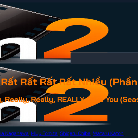
 Nhiều (Phần 1)
Rất Rất Rất Rất Nhiều (Phần 
, Really, Really, REALLY Love You (Sea
ria Naganawa
,
Miyu Tomita
,
Shigeru Chiba
,
Wataru Katoh
,