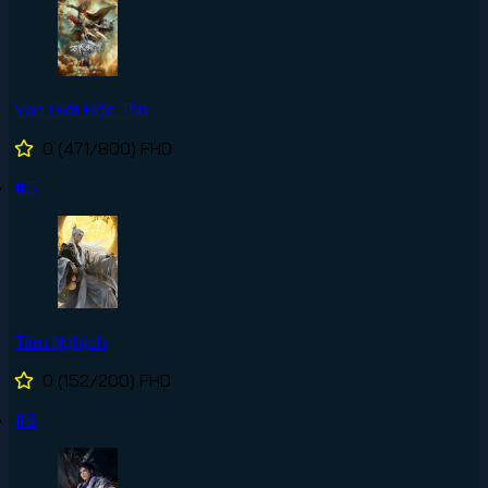
Vạn Giới Độc Tôn
0
(471/800)
FHD
#5
Tiên Nghịch
0
(152/200)
FHD
#6