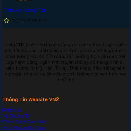
Thần Ấn Vương Tọa
0
(208/208)
FHD
Phim VN2 (vn2.info) là nền tảng xem phim trực tuyến miễn
phí, tốc độ cao. Trải nghiệm kho phim vietsub thuyết minh
chất lượng HD/4K đỉnh cao. Tận hưởng trọn vẹn các thể
loại hành động, ngôn tình xuyên không, cổ trang, kinh dị,
viễn tưởng từ Mỹ, Hàn, Trung, Thái. Mang đến trải nghiệm
xem giải trí trực tuyến siêu mượt, không giới hạn trên mọi
thiết bị!
Thông Tin Website VN2
PhimVN2
Về Chúng Tôi
Chính Sách Bảo Mật
Điều Khoản Sử Dụng