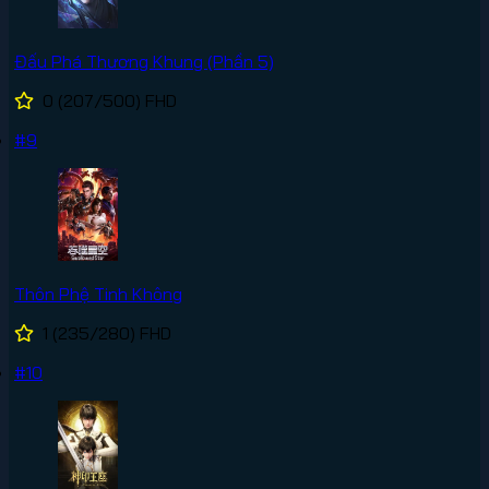
Đấu Phá Thương Khung (Phần 5)
0
(207/500)
FHD
#9
Thôn Phệ Tinh Không
1
(235/280)
FHD
#10