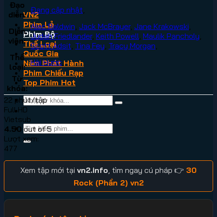
Đạo
Đang cập nhật
,
diễn:
VN2
Phim Lẻ
Alec Baldwin
,
Jack McBrayer
,
Jane Krakowski
,
Diễn
Phim Bộ
Judah Friedlander
,
Keith Powell
,
Maulik Pancholy
,
viên:
Thể Loại
Scott Adsit
,
Tina Fey
,
Tracy Morgan
,
Quốc Gia
Thể
Hài Hước
,
Năm Phát Hành
loại:
Phim Chiếu Rạp
Từ
Top Phim Hot
khóa:
22 phút/tập
Full HD
Vietsub
4.50
out of 5
Lượt xem:
477
Xem tập mới tại
vn2.info
, tìm ngay cú pháp 👉
30
Rock (Phần 2) vn2