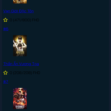
Vạn Giới Độc Tôn
0
(471/800)
FHD
#6
Thần Ấn Vương Tọa
0
(208/208)
FHD
#7