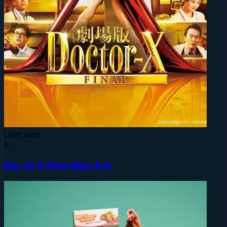
Lượt xem:
6
Bác Sĩ X: Phim Điện Ảnh