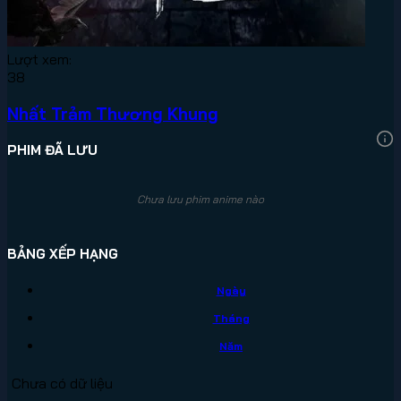
Lượt xem:
38
Nhất Trảm Thương Khung
PHIM ĐÃ LƯU
Chưa lưu phim anime nào
BẢNG XẾP HẠNG
Ngày
Tháng
Năm
Chưa có dữ liệu