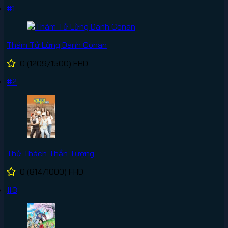
#1
Thám Tử Lừng Danh Conan
0
(1209/1500)
FHD
#2
Thử Thách Thần Tượng
0
(814/1000)
FHD
#3