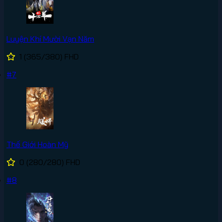
Luyện Khí Mười Vạn Năm
1
(365/380)
FHD
#7
Thế Giới Hoàn Mỹ
0
(280/280)
FHD
#8