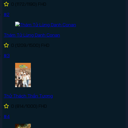
0
(1172/1190)
FHD
#2
Thám Tử Lừng Danh Conan
0
(1209/1500)
FHD
#3
Thử Thách Thần Tượng
0
(814/1000)
FHD
#4