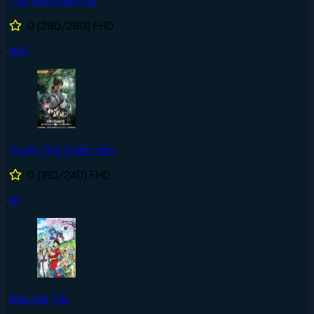
Thế Giới Hoàn Mỹ
0
(280/280)
FHD
#10
Tuyệt Thế Chiến Hồn
0
(180/240)
FHD
#1
Đảo Hải Tặc