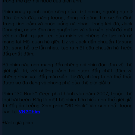
trong thế giới hài hước của điện ảnh.
Phim xoay quanh cuộc sống của Liz Lemon, người phụ nữ
độc lập và đầy năng lượng, đang cố gắng tìm sự ổn định
trong tình cảm và cuộc sống cá nhân. Trong khi đó, Jack
Donaghy, người đàn ông quyền lực và sắc sảo, phải đối mặt
với gia đình quyền lực của mình và những áp lực mà nó
mang lại. Mối quan hệ giữa Liz và Jack dần chuyển từ xung
đột sang hỗ trợ lẫn nhau, tạo ra một câu chuyện hài hước
đầy chất đậm.
Bộ phim này còn mang đến những cái nhìn độc đáo về thế
giới giải trí, với những cảnh hài hước đầy chất đậm và
những nhân vật đầy màu sắc. Từ đó, chúng ta có thể thấy
được sự đa dạng và phong phú của thế giới giải trí.
Phim “30 Rock” được phát hành vào năm 2007, thuộc thể
loại hài hước. Đây là một bộ phim tiêu biểu cho thế giới giải
trí đầy ảo tưởng. Xem phim “30 Rock” Vietsub chất lượng
cao tại
VN2Phim
.
Đánh giá phim