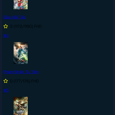
Đảo Hải Tặc
0
(1172/1190)
FHD
#4
Phàm Nhân Tu Tiên
0
(177/176)
FHD
#5