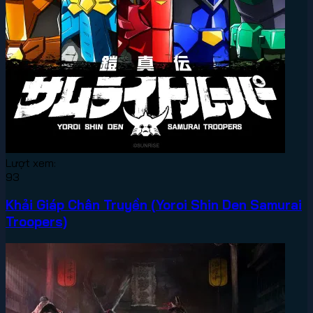
Lượt xem:
93
Khải Giáp Chân Truyền (Yoroi Shin Den Samurai
Troopers)