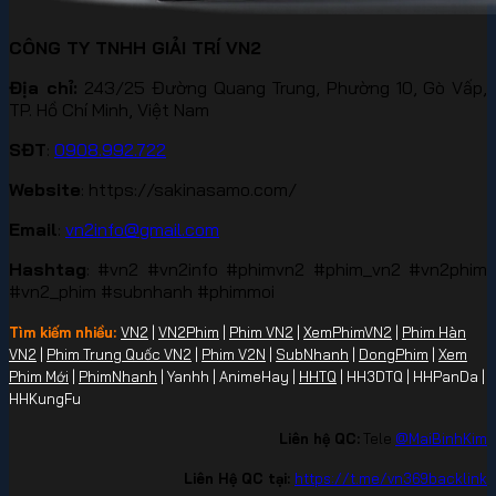
CÔNG TY TNHH GIẢI TRÍ VN2
Địa chỉ:
243/25 Đường Quang Trung, Phường 10, Gò Vấp,
TP. Hồ Chí Minh, Việt Nam
SĐT
:
0908.992.722
Website
: https://sakinasamo.com/
Email
:
vn2info@gmail.com
Hashtag
: #vn2 #vn2info #phimvn2 #phim_vn2 #vn2phim
#vn2_phim #subnhanh #phimmoi
Tìm kiếm nhiều:
VN2
|
VN2Phim
|
Phim VN2
|
XemPhimVN2
|
Phim Hàn
VN2
|
Phim Trung Quốc VN2
|
Phim V2N
|
SubNhanh
|
DongPhim
|
Xem
Phim Mới
|
PhimNhanh
| Yanhh | AnimeHay |
HHTQ
| HH3DTQ | HHPanDa |
HHKungFu
Liên hệ QC:
Tele
@MaiBinhKim
Liên Hệ QC tại:
https://t.me/vn369backlink