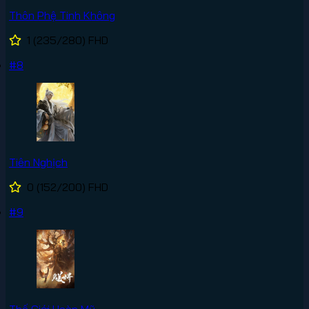
Thôn Phệ Tinh Không
1
(235/280)
FHD
#8
Tiên Nghịch
0
(152/200)
FHD
#9