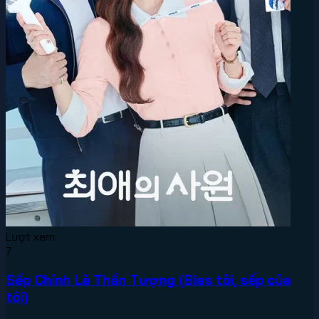
Lượt xem:
7
Sếp Chính Là Thần Tượng (Bias tôi, sếp của
tôi)