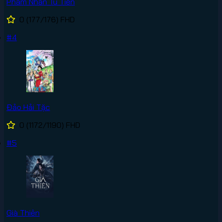
Phàm Nhân Tu Tiên
0
(177/176)
FHD
#4
Đảo Hải Tặc
0
(1172/1190)
FHD
#5
Già Thiên