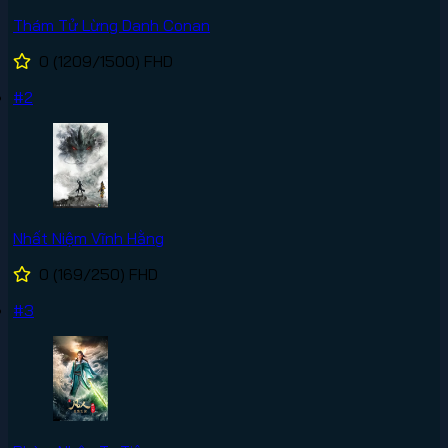
Thám Tử Lừng Danh Conan
0
(1209/1500)
FHD
#2
Nhất Niệm Vĩnh Hằng
0
(169/250)
FHD
#3