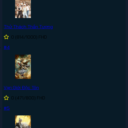
Thử Thách Thần Tượng
0
(814/1000)
FHD
#4
Vạn Giới Độc Tôn
0
(471/800)
FHD
#5