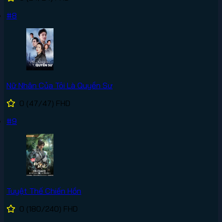
#8
Nữ Nhân Của Tôi Là Quyền Sư
0
(47/47)
FHD
#9
Tuyệt Thế Chiến Hồn
0
(180/240)
FHD