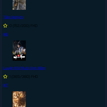
Tiên Nghịch
0
(152/200)
FHD
#6
Luyện Khí Mười Vạn Năm
1
(365/380)
FHD
#7