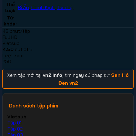
Thể
Bí Ẩn
,
Chính Kịch
,
Tâm Lý
,
loại:
Từ
khóa:
43 phút/tập
Full HD
Vietsub
4.50
out of 5
Lượt xem:
250
Xem tập mới tại
vn2.info
, tìm ngay cú pháp 👉
San Hô
Đen vn2
Danh sách tập phim
Vietsub
Tập 01
Tập 02
Tập 03