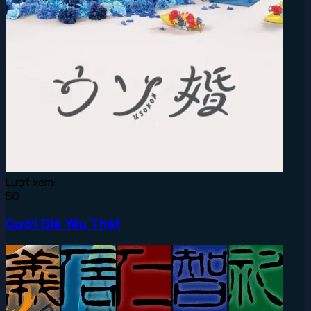
Lượt xem:
50
Cưới Giả Yêu Thật