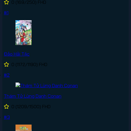
0
(169/250)
FHD
#1
Đảo Hải Tặc
0
(1172/1190)
FHD
#2
Thám Tử Lừng Danh Conan
0
(1209/1500)
FHD
#3