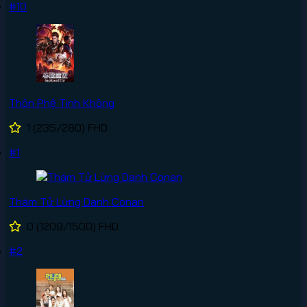
#10
Thôn Phệ Tinh Không
1
(235/280)
FHD
#1
Thám Tử Lừng Danh Conan
0
(1209/1500)
FHD
#2