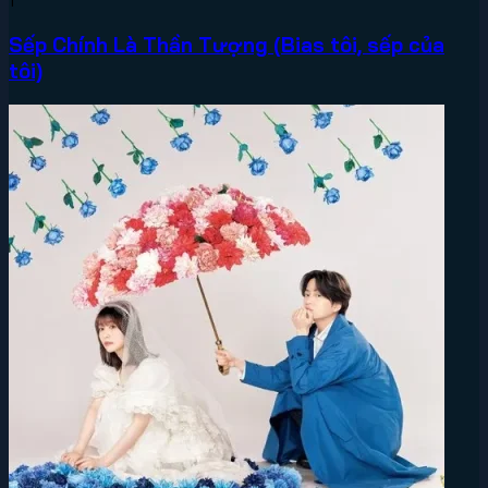
1
Sếp Chính Là Thần Tượng (Bias tôi, sếp của
tôi)