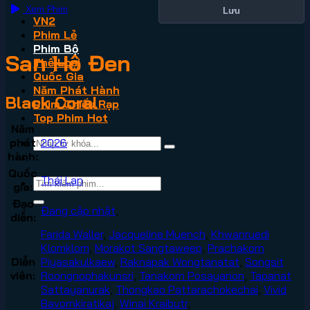
Xem Phim
Lưu
VN2
Phim Lẻ
Phim Bộ
San Hô Đen
Thể Loại
Quốc Gia
Năm Phát Hành
Black Coral
Phim Chiếu Rạp
Top Phim Hot
Năm
phát
2026
hành:
Quốc
Thái Lan
gia:
Đạo
Đang cập nhật
,
diễn:
Farida Waller
,
Jacqueline Muench
,
Khwanruedi
Klomklom
,
Morakot Sangtaweep
,
Prachakorn
Diễn
Piyasakulkaew
,
Raknapak Wongtanatat
,
Songsit
viên:
Roongnophakunsri
,
Tanakorn Posayanon
,
Tapanat
Sattayanurak
,
Thongkao Pattarachokechai
,
Vivid
Bavornkiratikaj
,
Winai Kraibutr
,