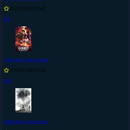
0
(471/800)
FHD
#9
Thôn Phệ Tinh Không
1
(235/280)
FHD
#10
Nhất Niệm Vĩnh Hằng