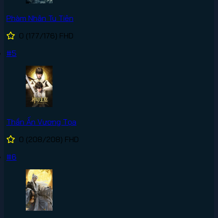
Phàm Nhân Tu Tiên
0
(177/176)
FHD
#5
Thần Ấn Vương Tọa
0
(208/208)
FHD
#6