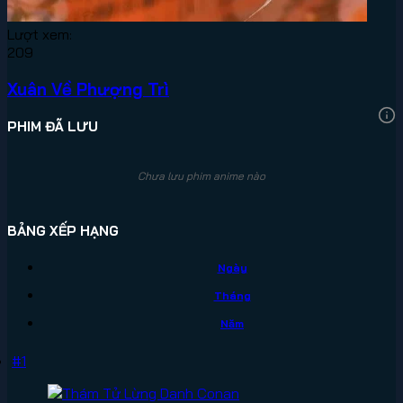
Lượt xem:
209
Xuân Về Phượng Trì
PHIM ĐÃ LƯU
Chưa lưu phim anime nào
BẢNG XẾP HẠNG
Ngày
Tháng
Năm
#1