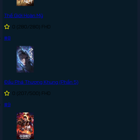
Thế Giới Hoàn Mỹ
0
(280/280)
FHD
#8
Đấu Phá Thương Khung (Phần 5)
0
(207/500)
FHD
#9