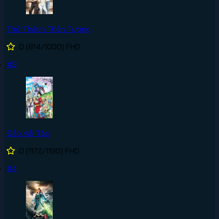
Thử Thách Thần Tượng
0
(814/1000)
FHD
#3
Đảo Hải Tặc
0
(1172/1190)
FHD
#4