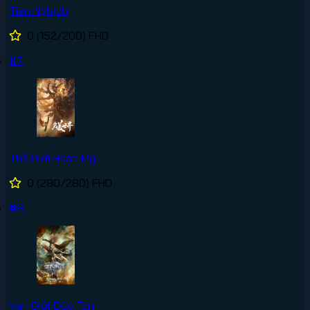
Tiên Nghịch
0
(152/200)
FHD
#7
Thế Giới Hoàn Mỹ
0
(280/280)
FHD
#8
Vạn Giới Độc Tôn