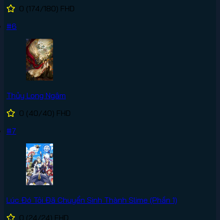
0
(174/180)
FHD
#6
Thủy Long Ngâm
0
(40/40)
FHD
#7
Lúc Đó Tôi Đã Chuyển Sinh Thành Slime (Phần 1)
0
(24/24)
FHD