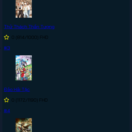
Thử Thách Thần Tượng
0
(814/1000)
FHD
#3
Đảo Hải Tặc
0
(1172/1190)
FHD
#4