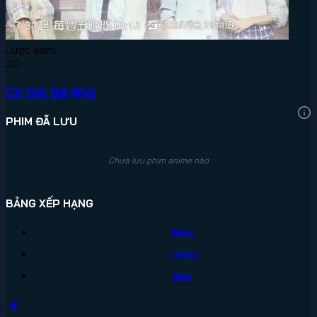
Lượt xem:
30
Cô Gái Bé Nhỏ
PHIM ĐÃ LƯU
Chưa lưu phim anime nào
BẢNG XẾP HẠNG
Ngày
Tháng
Năm
#1