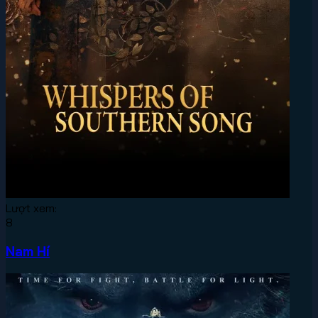
Lượt xem:
8
Nam Hí