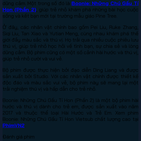
dũng cảm. Một trong số đó là
Boonie: Những Chú Gấu Tí
Hon (Phần 2)
, giúp trẻ nhỏ khám phá những bài học cuộc
sống và kết bạn mới tại trường mẫu giáo Pine Tree.
Ở đây, các nhân vật chính bao gồm Pei Liu, Ruke Zhang,
Siqi Liu, Tan Xiao và Yutian Meng, cùng nhau khám phá thế
giới đầy màu sắc và thú vị. Họ trải qua nhiều cuộc phiêu lưu
thú vị, giúp trẻ nhỏ học hỏi về tình bạn, sự chia sẻ và lòng
dũng cảm. Bộ phim cũng có một số cảnh hài hước và thú vị,
giúp trẻ nhỏ cười và vui vẻ.
Bộ phim được thực hiện bởi đạo diễn Ding Liang và được
sản xuất bởi Studio. Với các nhân vật chính được thiết kế
độc đáo và màu sắc vui vẻ, bộ phim này sẽ mang lại một
trải nghiệm thú vị và hấp dẫn cho trẻ nhỏ.
Boonie: Những Chú Gấu Tí Hon (Phần 2) là một bộ phim hài
hước và thú vị dành cho trẻ em, được sản xuất vào năm
2017 và thuộc thể loại Hài Hước và Trẻ Em. Xem phim
Boonie: Những Chú Gấu Tí Hon Vietsub chất lượng cao tại
PhimVN2
.
Đánh giá phim