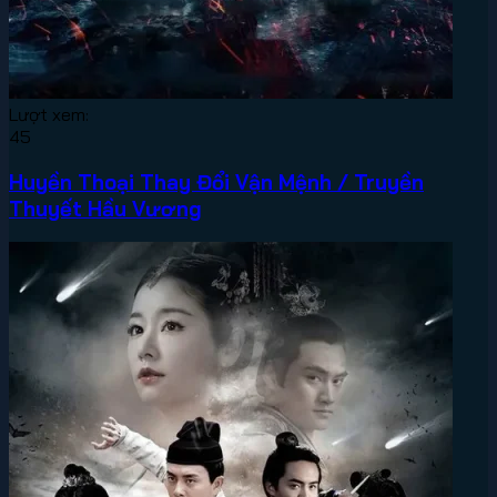
Lượt xem:
45
Huyền Thoại Thay Đổi Vận Mệnh / Truyền
Thuyết Hầu Vương