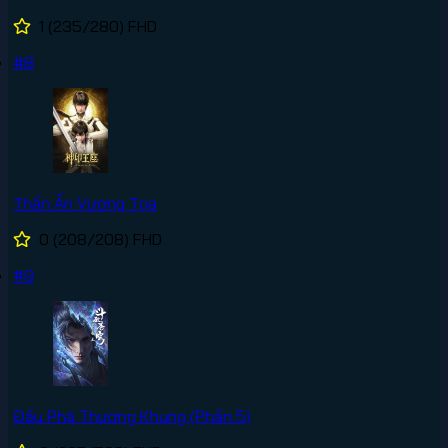
1
(235/280)
FHD
#8
Thần Ấn Vương Tọa
0
(208/208)
FHD
#9
Đấu Phá Thương Khung (Phần 5)