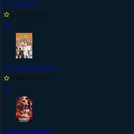
Vạn Giới Độc Tôn
0
(471/800)
FHD
#6
Thử Thách Thần Tượng
0
(814/1000)
FHD
#7
Thôn Phệ Tinh Không