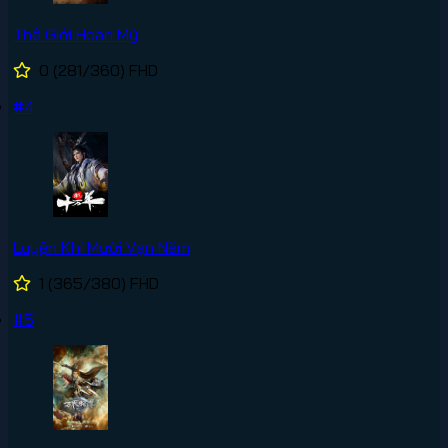
Thế Giới Hoàn Mỹ
0
(281/360)
FHD
#4
Luyện Khí Mười Vạn Năm
1
(365/380)
FHD
#5