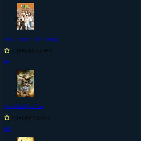
Thử Thách Thần Tượng
0
(814/1000)
FHD
#4
Vạn Giới Độc Tôn
0
(471/800)
FHD
#5