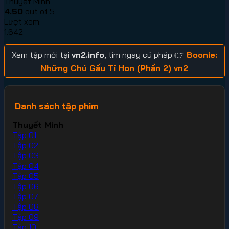
Thuyết Minh
4.50
out of 5
Lượt xem:
1.642
Xem tập mới tại
vn2.info
, tìm ngay cú pháp 👉
Boonie:
Những Chú Gấu Tí Hon (Phần 2) vn2
Danh sách tập phim
Thuyết Minh
Tập 01
Tập 02
Tập 03
Tập 04
Tập 05
Tập 06
Tập 07
Tập 08
Tập 09
Tập 10