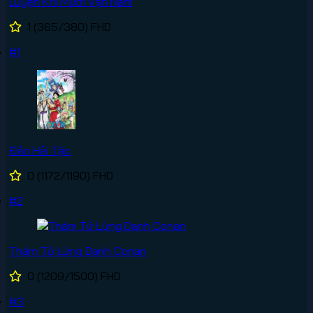
Luyện Khí Mười Vạn Năm
1
(365/380)
FHD
#1
Đảo Hải Tặc
0
(1172/1190)
FHD
#2
Thám Tử Lừng Danh Conan
0
(1209/1500)
FHD
#3