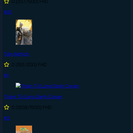
0
(207/500)
FHD
#10
Tiên Nghịch
0
(152/200)
FHD
#1
Thám Tử Lừng Danh Conan
0
(1209/1500)
FHD
#2