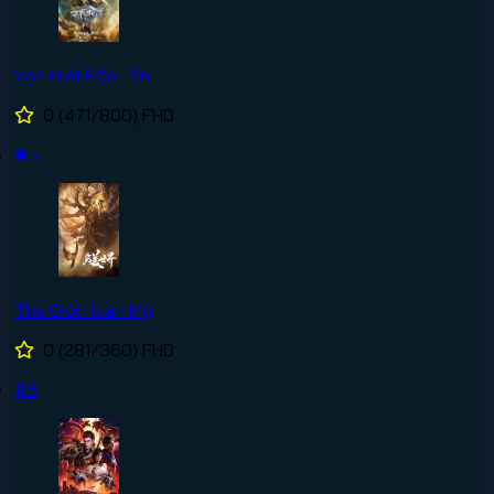
Vạn Giới Độc Tôn
0
(471/800)
FHD
#5
Thế Giới Hoàn Mỹ
0
(281/360)
FHD
#6