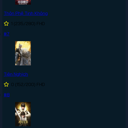
Thôn Phệ Tinh Không
1
(235/280)
FHD
#7
Tiên Nghịch
0
(152/200)
FHD
#8