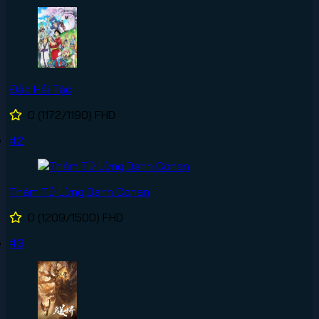
Đảo Hải Tặc
0
(1172/1190)
FHD
#2
Thám Tử Lừng Danh Conan
0
(1209/1500)
FHD
#3