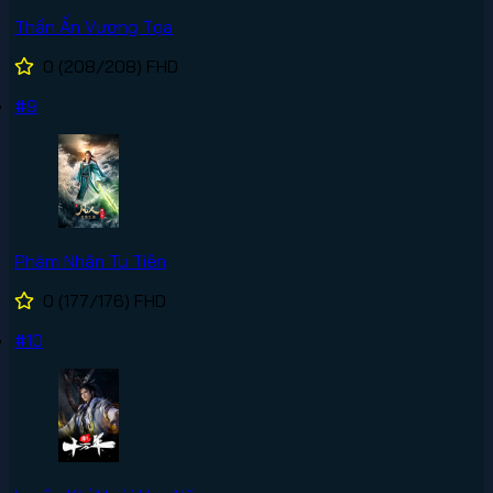
Thần Ấn Vương Tọa
0
(208/208)
FHD
#9
Phàm Nhân Tu Tiên
0
(177/176)
FHD
#10