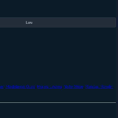
Lưu
er
,
Madeleine Ours
,
Myles Linzey
,
Nate Wise
,
Randall Bowlin
,