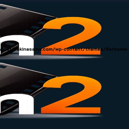
oot/sakinasamo.com/wp-content/themes/flatsome-ch