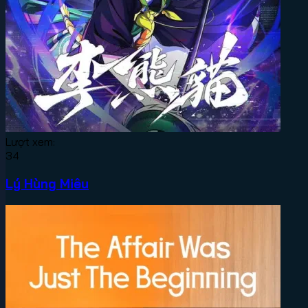
Lượt xem:
34
Lý Hùng Miêu