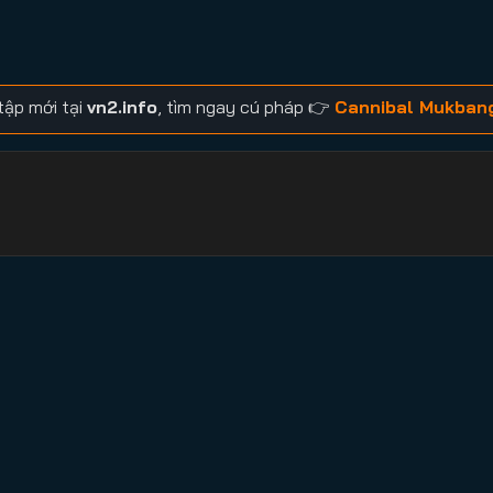
tập mới tại
vn2.info
, tìm ngay cú pháp 👉
Cannibal Mukban