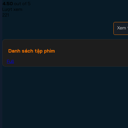
4.50
out of 5
Lượt xem:
221
Xem 
Danh sách tập phim
Full