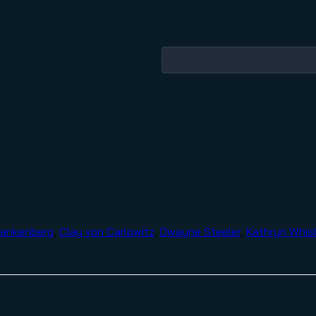
rankenberg
,
Clay von Carlowitz
,
Dwayne Steeler
,
Kathryn Whisl