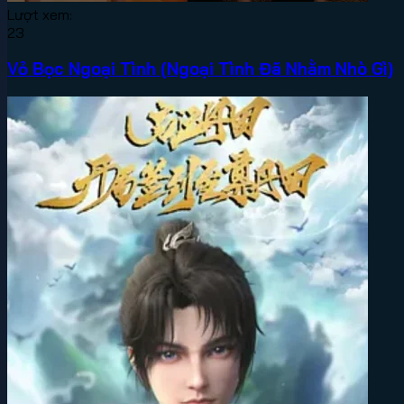
Lượt xem:
23
Vỏ Bọc Ngoại Tình (Ngoại Tình Đã Nhằm Nhò Gì)