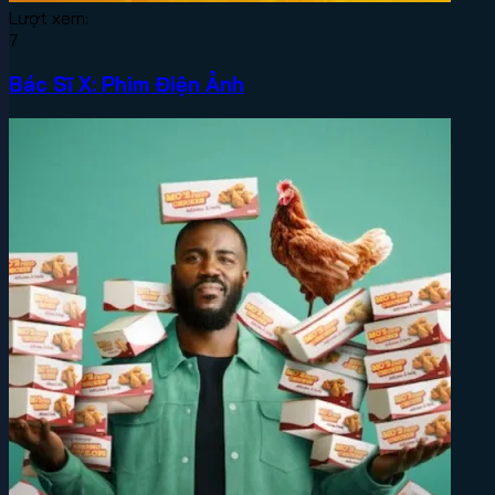
Lượt xem:
7
Bác Sĩ X: Phim Điện Ảnh