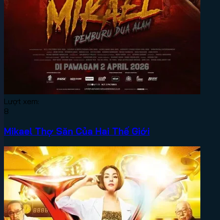
Lượt xem:
8
Mikael Thợ Săn Của Hai Thế Giới