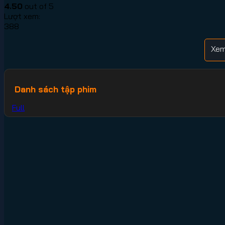
4.50
out of 5
Lượt xem:
388
Xem
Danh sách tập phim
Full