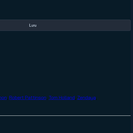
Lưu
mon
,
Robert Pattinson
,
Tom Holland
,
Zendaya
,