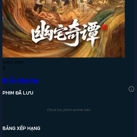
Lượt xem:
8
Bí Ẩn Nhà Ma
PHIM ĐÃ LƯU
Chưa lưu phim anime nào
BẢNG XẾP HẠNG