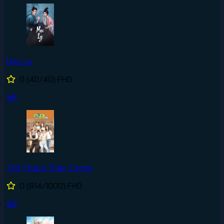
Mạc Ly
0
(40/40)
FHD
#8
Thử Thách Thần Tượng
0
(814/1000)
FHD
#9