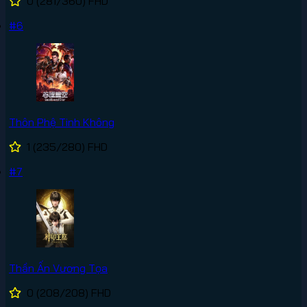
0
(281/360)
FHD
#6
Thôn Phệ Tinh Không
1
(235/280)
FHD
#7
Thần Ấn Vương Tọa
0
(208/208)
FHD