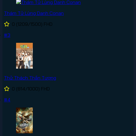
Thám Tử Lừng Danh Conan
0
(1209/1500)
FHD
#3
Thử Thách Thần Tượng
0
(814/1000)
FHD
#4