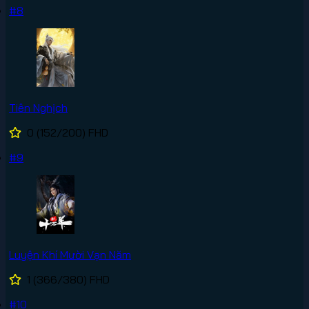
#8
Tiên Nghịch
0
(152/200)
FHD
#9
Luyện Khí Mười Vạn Năm
1
(366/380)
FHD
#10