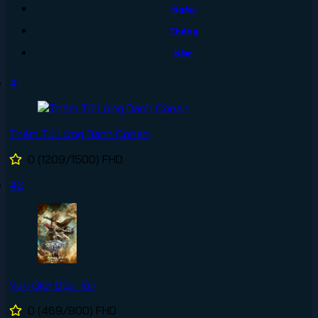
Ngày
Tháng
Năm
#1
Thám Tử Lừng Danh Conan
0
(1209/1500)
FHD
#2
Vạn Giới Độc Tôn
0
(469/800)
FHD