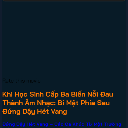
Rate this movie
Khi Học Sinh Cấp Ba Biến Nỗi Đau
Thành Âm Nhạc: Bí Mật Phía Sau
Đứng Dậy Hét Vang
Đứng Dậy Hét Vang – Các Ca Khúc Từ Một Trường