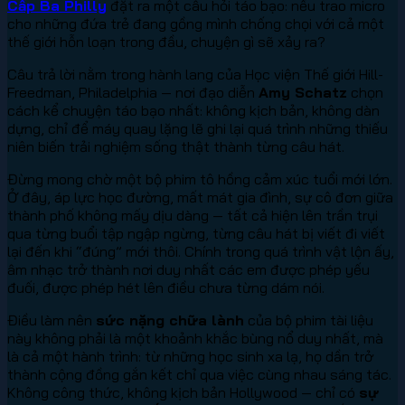
Cấp Ba Philly
đặt ra một câu hỏi táo bạo: nếu trao micro
cho những đứa trẻ đang gồng mình chống chọi với cả một
thế giới hỗn loạn trong đầu, chuyện gì sẽ xảy ra?
Câu trả lời nằm trong hành lang của Học viện Thế giới Hill-
Freedman, Philadelphia — nơi đạo diễn
Amy Schatz
chọn
cách kể chuyện táo bạo nhất: không kịch bản, không dàn
dựng, chỉ để máy quay lặng lẽ ghi lại quá trình những thiếu
niên biến trải nghiệm sống thật thành từng câu hát.
Đừng mong chờ một bộ phim tô hồng cảm xúc tuổi mới lớn.
Ở đây, áp lực học đường, mất mát gia đình, sự cô đơn giữa
thành phố không mấy dịu dàng — tất cả hiện lên trần trụi
qua từng buổi tập ngập ngừng, từng câu hát bị viết đi viết
lại đến khi “đúng” mới thôi. Chính trong quá trình vật lộn ấy,
âm nhạc trở thành nơi duy nhất các em được phép yếu
đuối, được phép hét lên điều chưa từng dám nói.
Điều làm nên
sức nặng chữa lành
của bộ phim tài liệu
này không phải là một khoảnh khắc bùng nổ duy nhất, mà
là cả một hành trình: từ những học sinh xa lạ, họ dần trở
thành cộng đồng gắn kết chỉ qua việc cùng nhau sáng tác.
Không công thức, không kịch bản Hollywood — chỉ có
sự