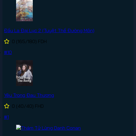
Đấu La Đại Lục 2 (Tuyệt Thế Đường Môn)
0
(165/180)
FDH
#10
Yêu Trong Đau Thương
0
(40/40)
FHD
#1