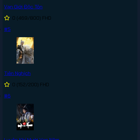
Vạn Giới Độc Tôn
0
(469/800)
FHD
#5
Tiên Nghịch
0
(152/200)
FHD
#6
Luyện Khí Mười Vạn Năm