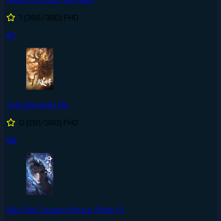
1
(366/380)
FHD
#7
Thế Giới Hoàn Mỹ
0
(281/360)
FHD
#8
Đấu Phá Thương Khung (Phần 5)