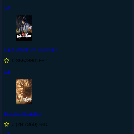
#3
Luyện Khí Mười Vạn Năm
1
(366/380)
FHD
#4
Thế Giới Hoàn Mỹ
0
(281/360)
FHD