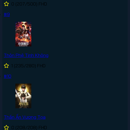
0
(207/500)
FHD
#9
Thôn Phệ Tinh Không
1
(235/280)
FHD
#10
Thần Ấn Vương Tọa
0
(208/208)
FHD