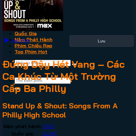
VN2
Phim Lẻ
Phim Bộ
Thể Loại
Quốc Gia
Năm Phát Hành
Xem Phim
Lưu
Phim Chiếu Rạp
Top Phim Hot
Đứng Dậy Hét Vang – Các
Ca Khúc Từ Một Trường
Cấp Ba Philly
Stand Up & Shout: Songs From A
Philly High School
Năm phát hành:
2023
Quốc gia:
Âu Mỹ