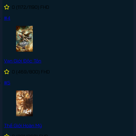
0
(1172/1190)
FHD
#4
Vạn Giới Độc Tôn
0
(469/800)
FHD
#5
Thế Giới Hoàn Mỹ