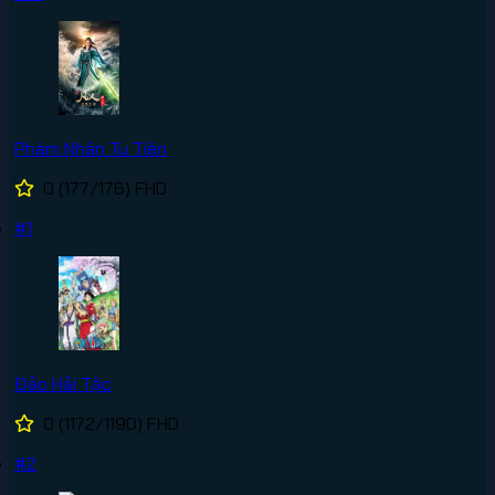
Phàm Nhân Tu Tiên
0
(177/176)
FHD
#1
Đảo Hải Tặc
0
(1172/1190)
FHD
#2