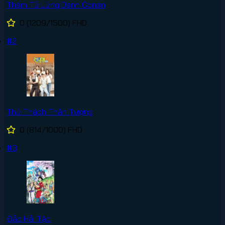
Thám Tử Lừng Danh Conan
0
(1209/1500)
FHD
#2
Thử Thách Thần Tượng
0
(814/1000)
FHD
#3
Đảo Hải Tặc