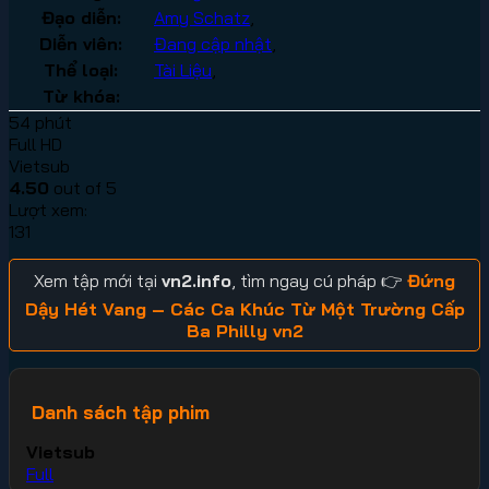
Đạo diễn:
Amy Schatz
,
Diễn viên:
Đang cập nhật
,
Thể loại:
Tài Liệu
,
Từ khóa:
54 phút
Full HD
Vietsub
4.50
out of 5
Lượt xem:
131
Xem tập mới tại
vn2.info
, tìm ngay cú pháp 👉
Đứng
Dậy Hét Vang – Các Ca Khúc Từ Một Trường Cấp
Ba Philly vn2
Danh sách tập phim
Vietsub
Full