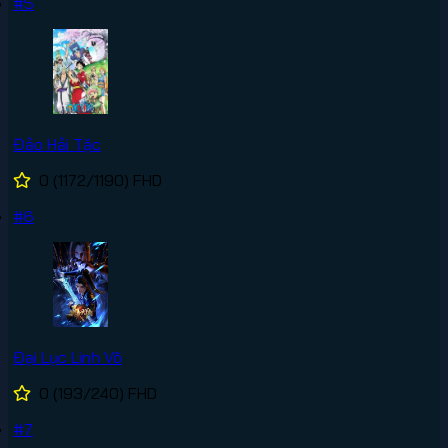
#5
Đảo Hải Tặc
0
(1172/1190)
FHD
#6
Đại Lục Linh Võ
0
(193/240)
FHD
#7