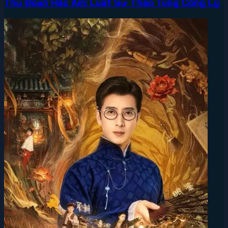
Thủ Đoạn Hắc Ám: Luật Sư Thao Túng Công Lý