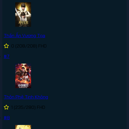
Thần Ấn Vương Tọa
0
(208/208)
FHD
#7
Thôn Phệ Tinh Không
1
(235/280)
FHD
#8