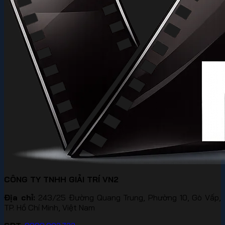
CÔNG TY TNHH GIẢI TRÍ VN2
Địa chỉ:
243/25 Đường Quang Trung, Phường 10, Gò Vấp,
TP. Hồ Chí Minh, Việt Nam