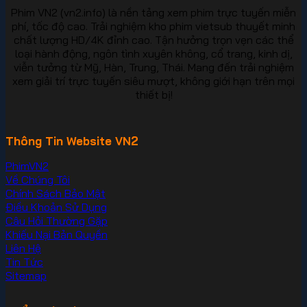
Phim VN2 (vn2.info) là nền tảng xem phim trực tuyến miễn
phí, tốc độ cao. Trải nghiệm kho phim vietsub thuyết minh
chất lượng HD/4K đỉnh cao. Tận hưởng trọn vẹn các thể
loại hành động, ngôn tình xuyên không, cổ trang, kinh dị,
viễn tưởng từ Mỹ, Hàn, Trung, Thái. Mang đến trải nghiệm
xem giải trí trực tuyến siêu mượt, không giới hạn trên mọi
thiết bị!
Thông Tin Website VN2
PhimVN2
Về Chúng Tôi
Chính Sách Bảo Mật
Điều Khoản Sử Dụng
Câu Hỏi Thường Gặp
Khiếu Nại Bản Quyền
Liên Hệ
Tin Tức
Sitemap