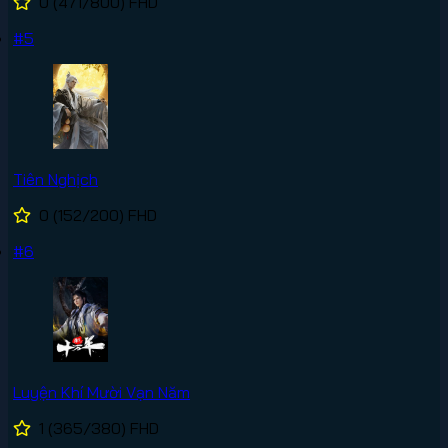
0
(471/800)
FHD
#5
Tiên Nghịch
0
(152/200)
FHD
#6
Luyện Khí Mười Vạn Năm
1
(365/380)
FHD