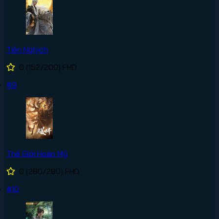
Tiên Nghịch
0
(152/200)
FHD
#9
Thế Giới Hoàn Mỹ
0
(280/280)
FHD
#10