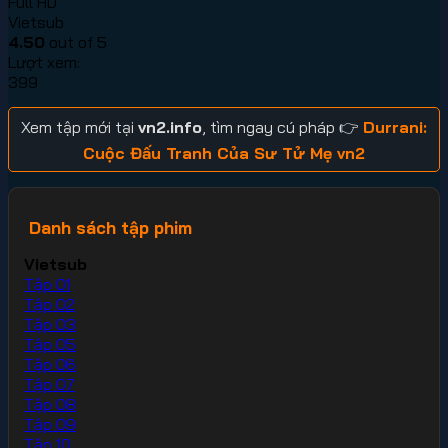
Full HD
Vietsub
4.50
out of 5
Lượt xem:
399
Xem tập mới tại
vn2.info
, tìm ngay cú pháp 👉
Durrani:
Cuộc Đấu Tranh Của Sư Tử Mẹ vn2
Danh sách tập phim
Vietsub
Tập 01
Tập 02
Tập 03
Tập 05
Tập 06
Tập 07
Tập 08
Tập 09
Tập 10