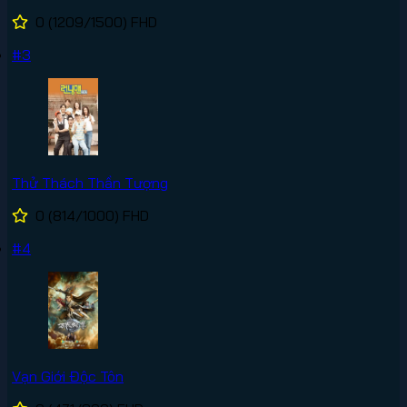
0
(1209/1500)
FHD
#3
Thử Thách Thần Tượng
0
(814/1000)
FHD
#4
Vạn Giới Độc Tôn