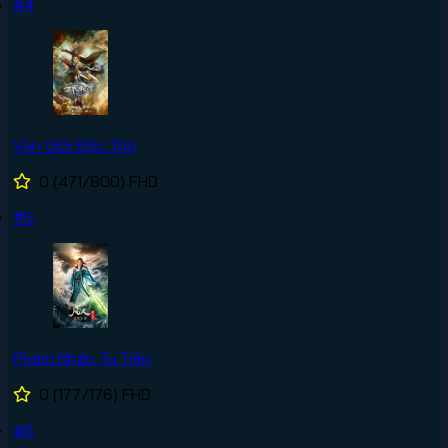
#4
Vạn Giới Độc Tôn
0
(471/800)
FHD
#5
Phàm Nhân Tu Tiên
0
(177/176)
FHD
#6