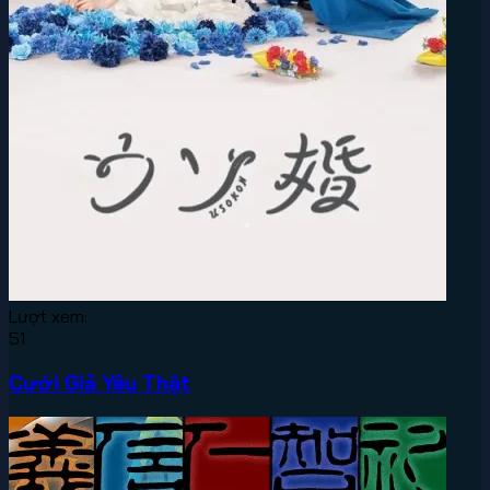
Lượt xem:
51
Cưới Giả Yêu Thật