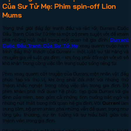
Của Sư Tử Mẹ: Phim spin-off Lion
Mums
Trong thế giới đầy ắp tranh đấu và rắc rối, Durrani: Cuộc
Đấu Tranh Của Sư Tử Mẹ là một bộ phim tuyệt vời để khám
phá những nút thắt trong mối quan hệ gia đình.
Durrani:
Cuộc Đấu Tranh Của Sư Tử Mẹ
xoay quanh cuộc hành
trình đầy thử thách của Durrani – một luật sư tài năng và
chuyên gia về luật gia đình – khi ông phải đối mặt với vô số
khó khăn trong công việc lẫn trong cuộc sống riêng tư.
Phim xoay quanh cốt truyện của Durrani, một nhân vật đầy
phức tạp và thú vị, khi ông phải đối mặt với những thử
thách khắc nghiệt trong công việc lẫn trong gia đình. Bộ
phim khám phá mối quan hệ phức tạp giữa Durrani và gia
đình của mình, bao gồm cả những tình huống bất ngờ và
những nút thắt trong mối quan hệ gia đình. Với
Durrani
làm
trung tâm, bộ phim khám phá những vấn đề quan trọng như
lòng yêu thương, sự tin tưởng và sự hiểu biết giữa các
thành viên trong gia đình.
Bộ phim cũng có một phong cách quay và hình ảnh tuyệt