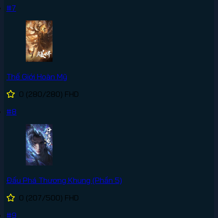
#7
Thế Giới Hoàn Mỹ
0
(280/280)
FHD
#8
Đấu Phá Thương Khung (Phần 5)
0
(207/500)
FHD
#9