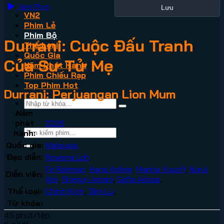
Xem Phim
Lưu
VN2
Phim Lẻ
Phim Bộ
Durrani: Cuộc Đấu Tranh
Thể Loại
Quốc Gia
Của Sư Tử Mẹ
Năm Phát Hành
Phim Chiếu Rạp
Top Phim Hot
Durrani: Perjuangan Lion Mum
Năm
phát
2026
hành:
Quốc gia:
Malaysia
Đạo diễn:
Rowena Loh
,
Fir Rahman
,
Hans Ashrie
,
Marina Yusoff
,
Nurul
Diễn viên:
Aini
,
Sheiryn Amani
,
Sofia Arissa
,
Thể loại:
Chính Kịch
,
Tâm Lý
,
Từ khóa:
45 phút/tập