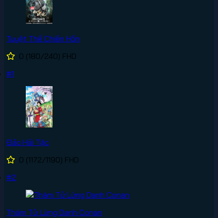
Tuyệt Thế Chiến Hồn
0
(180/240)
FHD
#1
Đảo Hải Tặc
0
(1172/1190)
FHD
#2
Thám Tử Lừng Danh Conan