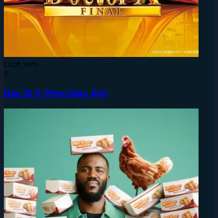
Lượt xem:
6
Bác Sĩ X: Phim Điện Ảnh