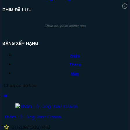
PHIM ĐÃ LƯU
Chưa lưu phim anime nào
BẢNG XẾP HẠNG
Ngày
Tháng
Năm
Chưa có dữ liệu
#1
Thám Tử Lừng Danh Conan
0
(1209/1500)
FHD