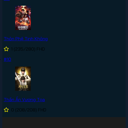
Thôn Phệ Tinh Không
1
(235/280)
FHD
#10
Thần Ấn Vương Tọa
0
(208/208)
FHD