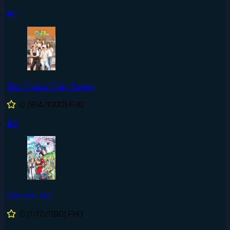
#2
Thử Thách Thần Tượng
0
(814/1000)
FHD
#3
Đảo Hải Tặc
0
(1172/1190)
FHD