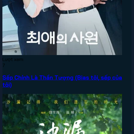
Lượt xem:
7
Sếp Chính Là Thần Tượng (Bias tôi, sếp của
tôi)