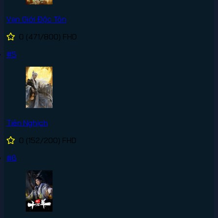
Vạn Giới Độc Tôn
0
(471/800)
FHD
#5
Tiên Nghịch
0
(152/200)
FHD
#6