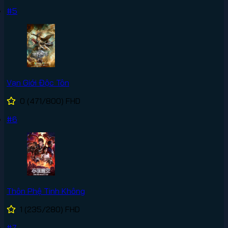
#5
Vạn Giới Độc Tôn
0
(471/800)
FHD
#6
Thôn Phệ Tinh Không
1
(235/280)
FHD
#7