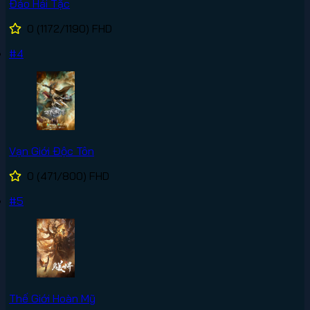
Đảo Hải Tặc
0
(1172/1190)
FHD
#4
Vạn Giới Độc Tôn
0
(471/800)
FHD
#5
Thế Giới Hoàn Mỹ