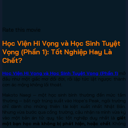
Rate this movie
Học Viện Hi Vọng và Học Sinh Tuyệt
Vọng (Phần 1): Tốt Nghiệp Hay Là
Chết?
Học Viện Hi Vọng và Học Sinh Tuyệt Vọng (Phần 1)
mở
đầu như một giấc mơ đổi đời, rồi lập tức lật ngược thành
cơn ác mộng không lối thoát.
Makoto Naegi — một học sinh bình thường đến mức tầm
thường — bất ngờ trúng suất vào Hope’s Peak, ngôi trường
chỉ dành cho những thiên tài kiệt xuất nhất Nhật Bản.
Nhưng vừa bước qua cổng trường, cậu nhận ra mình vừa ký
vào một bản án tử: quy tắc tốt nghiệp duy nhất là
giết
một bạn học mà không bị phát hiện, hoặc chết
. Không