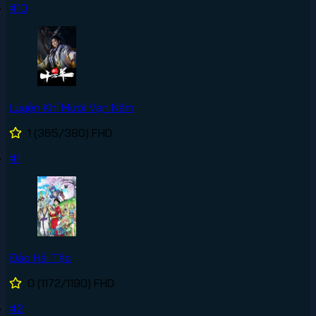
#10
Luyện Khí Mười Vạn Năm
1
(365/380)
FHD
#1
Đảo Hải Tặc
0
(1172/1190)
FHD
#2