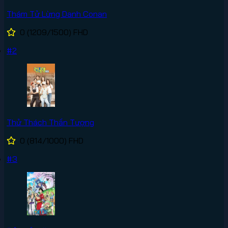
Thám Tử Lừng Danh Conan
0
(1209/1500)
FHD
#2
Thử Thách Thần Tượng
0
(814/1000)
FHD
#3