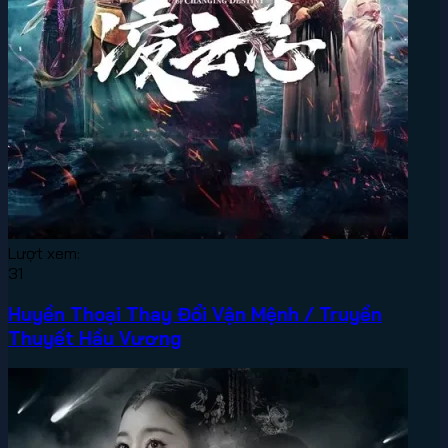
Lượt xem:
31
Huyền Thoại Thay Đổi Vận Mệnh / Truyền
Thuyết Hầu Vương