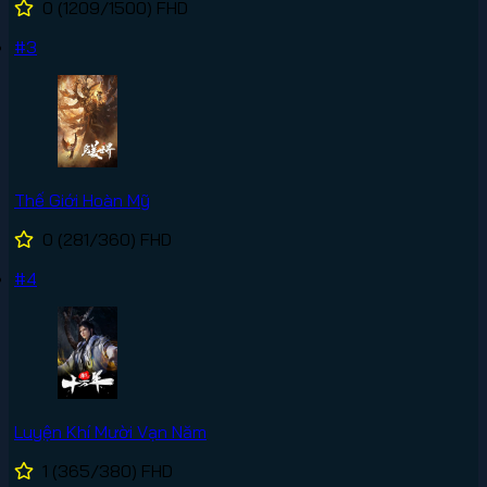
0
(1209/1500)
FHD
#3
Thế Giới Hoàn Mỹ
0
(281/360)
FHD
#4
Luyện Khí Mười Vạn Năm
1
(365/380)
FHD