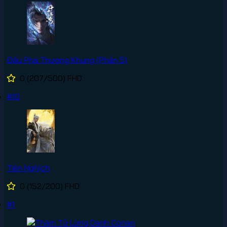
Đấu Phá Thương Khung (Phần 5)
0
(207/500)
FHD
#10
Tiên Nghịch
0
(152/200)
FHD
#1