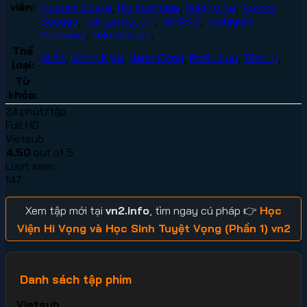
viên:
Megumi Ogata
,
Rie Kugimiya
,
Saki Fujita
,
Takako
Sasuga
,
Takuya Eguchi
,
TARAKO
,
Toshiyuki
Morikawa
,
Yoko Hikasa
,
Thể
Bí Ẩn
,
Chính Kịch
,
Hành Động
,
Phiêu Lưu
,
Tâm Lý
,
loại:
Từ
khóa:
24 phút/tập
Full HD
Vietsub
4.50
out of 5
Lượt xem:
147
Xem tập mới tại
vn2.info
, tìm ngay cú pháp 👉
Học
Viện Hi Vọng và Học Sinh Tuyệt Vọng (Phần 1) vn2
Danh sách tập phim
Vietsub