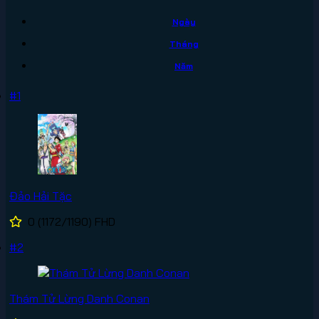
Ngày
Tháng
Năm
#1
Đảo Hải Tặc
0
(1172/1190)
FHD
#2
Thám Tử Lừng Danh Conan