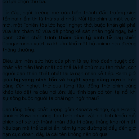
có lựa chọn thứ ba.
Từ đây, ngôi trường mơ ước biến thành đấu trường sinh
tồn nơi niềm tin là thứ xa xỉ nhất. Mỗi tập phim là một vụ án
mới, một “phiên tòa lớp học” nghẹt thở, buộc khán giả phải
vừa làm thám tử vừa đề phòng kẻ sát nhân ngồi ngay bên
cạnh. Chính chất
trinh thám tâm lý sinh tử
này khiến
Danganronpa vượt xa khuôn khổ một bộ anime học đường
thông thường.
Điều làm nên sức hút của phim là sự khó đoán tuyệt đối:
nhân vật hiền lành nhất có thể là kẻ chủ mưu tàn nhẫn, còn
người bạn thân thiết nhất lại là nạn nhân kế tiếp. Ranh giới
giữa
hy vọng sinh tồn và tuyệt vọng cùng cực
bị kéo
căng đến nghẹt thở qua từng tập, đồng thời phim cũng
khéo léo đặt ra câu hỏi lớn: liệu tình bạn có tồn tại nổi khi
sự sống buộc người ta phải nghi ngờ nhau?
Dàn lồng tiếng chất lượng gồm Kanata Hongo, Aya Hirano,
Junichi Suwabe cùng tạo hình nhân vật cá tính khiến mỗi
phiên xét xử trở thành màn đấu trí căng thẳng khó rời mắt.
Nếu bạn mê thể loại bí ẩn, tâm lý học đường bị đẩy đến giới
hạn cực đoan, đây là cái tên không nên bỏ qua.