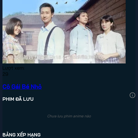
Lượt xem:
29
Cô Gái Bé Nhỏ
PHIM ĐÃ LƯU
Chưa lưu phim anime nào
BẢNG XẾP HẠNG