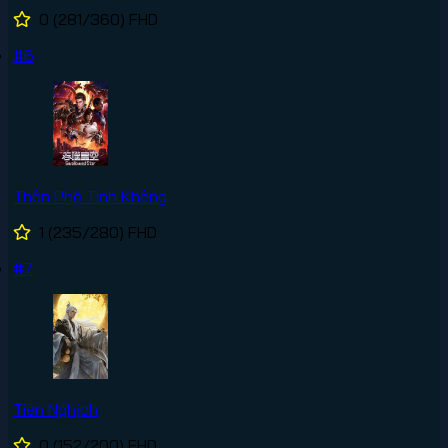
0
(281/360)
FHD
#6
Thôn Phệ Tinh Không
1
(235/280)
FHD
#7
Tiên Nghịch
0
(152/200)
FHD