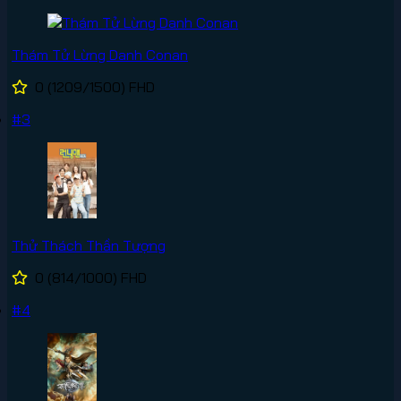
Thám Tử Lừng Danh Conan
0
(1209/1500)
FHD
#3
Thử Thách Thần Tượng
0
(814/1000)
FHD
#4