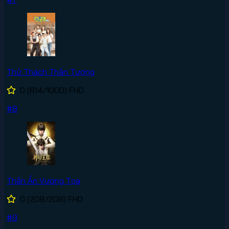
Thử Thách Thần Tượng
0
(814/1000)
FHD
#8
Thần Ấn Vương Tọa
0
(208/208)
FHD
#9