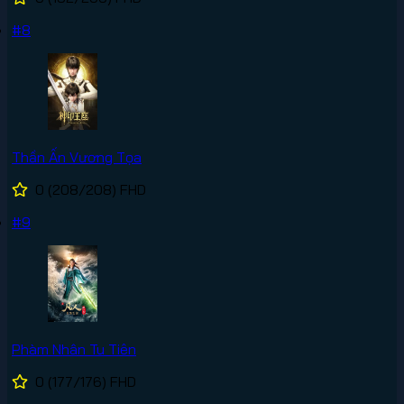
#8
Thần Ấn Vương Tọa
0
(208/208)
FHD
#9
Phàm Nhân Tu Tiên
0
(177/176)
FHD