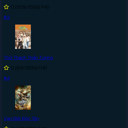
0
(1209/1500)
FHD
#3
Thử Thách Thần Tượng
0
(814/1000)
FHD
#4
Vạn Giới Độc Tôn