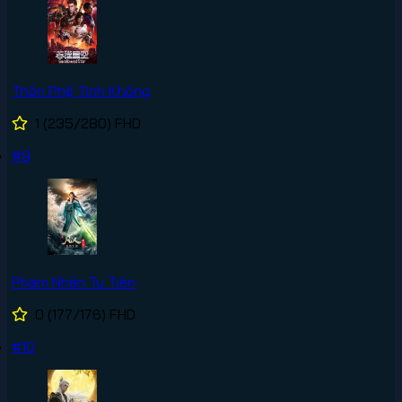
Thôn Phệ Tinh Không
1
(235/280)
FHD
#9
Phàm Nhân Tu Tiên
0
(177/176)
FHD
#10