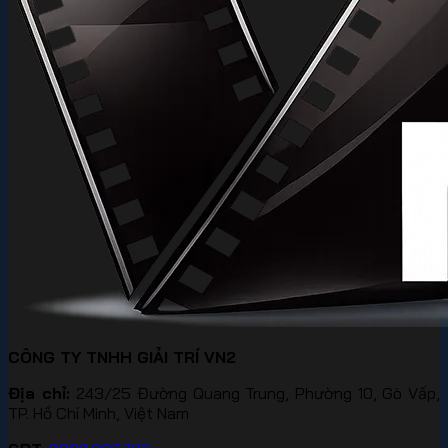
CÔNG TY TNHH GIẢI TRÍ VN2
Địa chỉ:
243/25 Đường Quang Trung, Phường 10, Gò Vấp,
TP. Hồ Chí Minh, Việt Nam