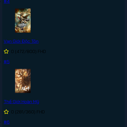
#4
Vạn Giới Độc Tôn
0
(472/800)
FHD
#5
Thế Giới Hoàn Mỹ
0
(281/360)
FHD
#6