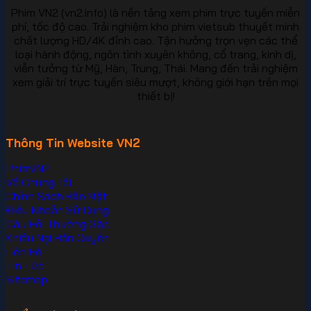
Phim VN2 (vn2.info) là nền tảng xem phim trực tuyến miễn
phí, tốc độ cao. Trải nghiệm kho phim vietsub thuyết minh
chất lượng HD/4K đỉnh cao. Tận hưởng trọn vẹn các thể
loại hành động, ngôn tình xuyên không, cổ trang, kinh dị,
viễn tưởng từ Mỹ, Hàn, Trung, Thái. Mang đến trải nghiệm
xem giải trí trực tuyến siêu mượt, không giới hạn trên mọi
thiết bị!
Thông Tin Website VN2
PhimVN2
Về Chúng Tôi
Chính Sách Bảo Mật
Điều Khoản Sử Dụng
Câu Hỏi Thường Gặp
Khiếu Nại Bản Quyền
Liên Hệ
Tin Tức
Sitemap