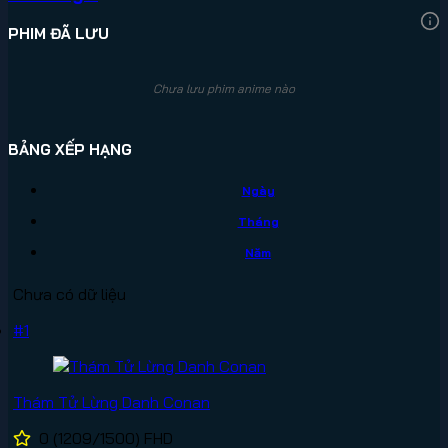
PHIM ĐÃ LƯU
Chưa lưu phim anime nào
BẢNG XẾP HẠNG
Ngày
Tháng
Năm
Chưa có dữ liệu
#1
Thám Tử Lừng Danh Conan
0
(1209/1500)
FHD