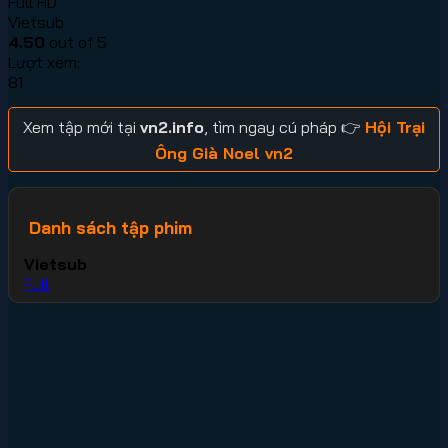
Full HD
Vietsub
4.50
out of 5
Lượt xem:
81
Xem tập mới tại
vn2.info
, tìm ngay cú pháp 👉
Hội Trại
Ông Già Noel vn2
Danh sách tập phim
Vietsub
Full