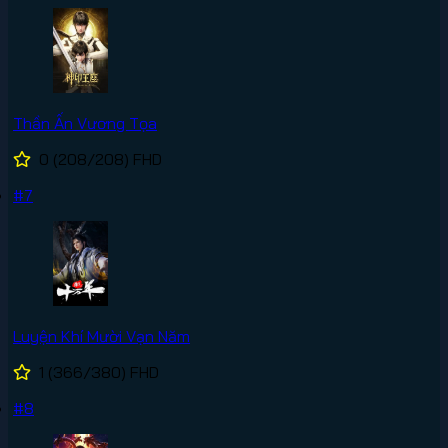
Thần Ấn Vương Tọa
0
(208/208)
FHD
#7
Luyện Khí Mười Vạn Năm
1
(366/380)
FHD
#8