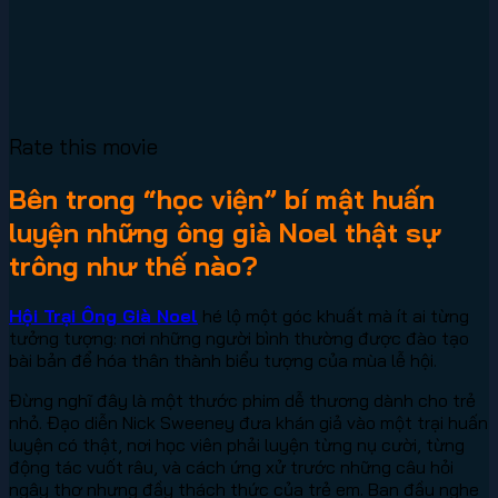
Rate this movie
Bên trong “học viện” bí mật huấn
luyện những ông già Noel thật sự
trông như thế nào?
Hội Trại Ông Già Noel
hé lộ một góc khuất mà ít ai từng
tưởng tượng: nơi những người bình thường được đào tạo
bài bản để hóa thân thành biểu tượng của mùa lễ hội.
Đừng nghĩ đây là một thước phim dễ thương dành cho trẻ
nhỏ. Đạo diễn Nick Sweeney đưa khán giả vào một trại huấn
luyện có thật, nơi học viên phải luyện từng nụ cười, từng
động tác vuốt râu, và cách ứng xử trước những câu hỏi
ngây thơ nhưng đầy thách thức của trẻ em. Ban đầu nghe