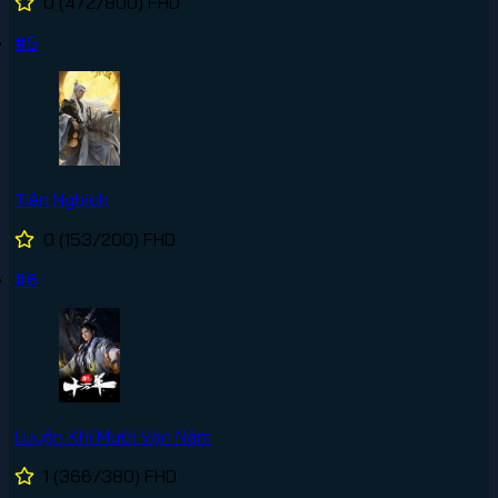
0
(472/800)
FHD
#5
Tiên Nghịch
0
(153/200)
FHD
#6
Luyện Khí Mười Vạn Năm
1
(366/380)
FHD