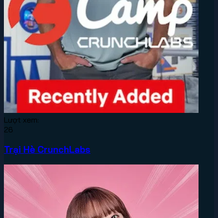
Lượt xem:
26
Trại Hè CrunchLabs