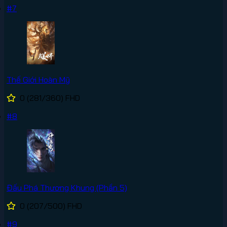
#7
Thế Giới Hoàn Mỹ
0
(281/360)
FHD
#8
Đấu Phá Thương Khung (Phần 5)
0
(207/500)
FHD
#9