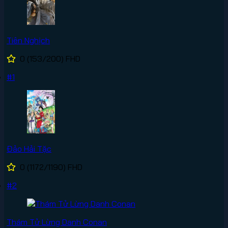
Tiên Nghịch
0
(153/200)
FHD
#1
Đảo Hải Tặc
0
(1172/1190)
FHD
#2
Thám Tử Lừng Danh Conan