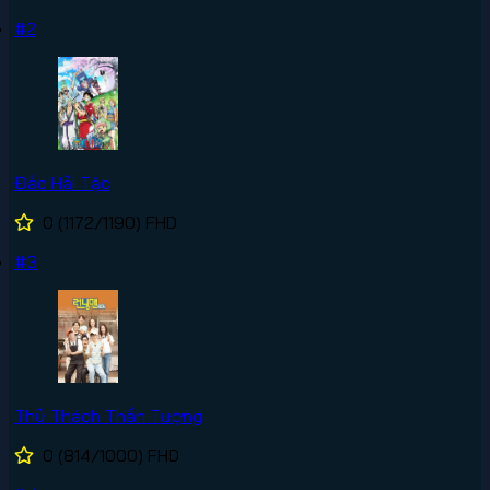
#2
Đảo Hải Tặc
0
(1172/1190)
FHD
#3
Thử Thách Thần Tượng
0
(814/1000)
FHD