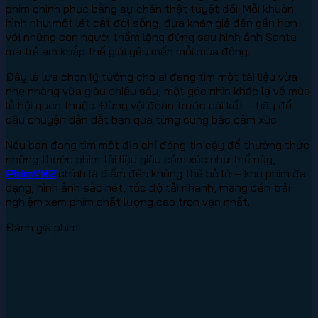
phim chinh phục bằng sự chân thật tuyệt đối. Mỗi khuôn
hình như một lát cắt đời sống, đưa khán giả đến gần hơn
với những con người thầm lặng đứng sau hình ảnh Santa
mà trẻ em khắp thế giới yêu mến mỗi mùa đông.
Đây là lựa chọn lý tưởng cho ai đang tìm một tài liệu vừa
nhẹ nhàng vừa giàu chiều sâu, một góc nhìn khác lạ về mùa
lễ hội quen thuộc. Đừng vội đoán trước cái kết – hãy để
câu chuyện dẫn dắt bạn qua từng cung bậc cảm xúc.
Nếu bạn đang tìm một địa chỉ đáng tin cậy để thưởng thức
những thước phim tài liệu giàu cảm xúc như thế này,
PhimVN2
chính là điểm đến không thể bỏ lỡ – kho phim đa
dạng, hình ảnh sắc nét, tốc độ tải nhanh, mang đến trải
nghiệm xem phim chất lượng cao trọn vẹn nhất.
Đánh giá phim