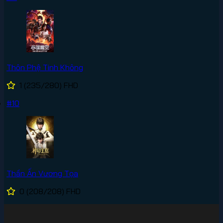
Thôn Phệ Tinh Không
1
(235/280)
FHD
#10
Thần Ấn Vương Tọa
0
(208/208)
FHD