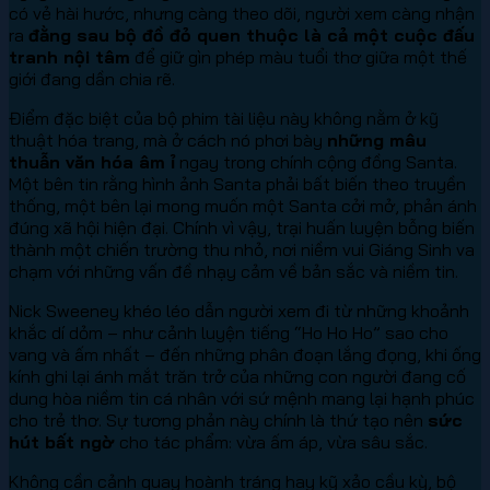
có vẻ hài hước, nhưng càng theo dõi, người xem càng nhận
ra
đằng sau bộ đồ đỏ quen thuộc là cả một cuộc đấu
tranh nội tâm
để giữ gìn phép màu tuổi thơ giữa một thế
giới đang dần chia rẽ.
Điểm đặc biệt của bộ phim tài liệu này không nằm ở kỹ
thuật hóa trang, mà ở cách nó phơi bày
những mâu
thuẫn văn hóa âm ỉ
ngay trong chính cộng đồng Santa.
Một bên tin rằng hình ảnh Santa phải bất biến theo truyền
thống, một bên lại mong muốn một Santa cởi mở, phản ánh
đúng xã hội hiện đại. Chính vì vậy, trại huấn luyện bỗng biến
thành một chiến trường thu nhỏ, nơi niềm vui Giáng Sinh va
chạm với những vấn đề nhạy cảm về bản sắc và niềm tin.
Nick Sweeney khéo léo dẫn người xem đi từ những khoảnh
khắc dí dỏm – như cảnh luyện tiếng “Ho Ho Ho” sao cho
vang và ấm nhất – đến những phân đoạn lắng đọng, khi ống
kính ghi lại ánh mắt trăn trở của những con người đang cố
dung hòa niềm tin cá nhân với sứ mệnh mang lại hạnh phúc
cho trẻ thơ. Sự tương phản này chính là thứ tạo nên
sức
hút bất ngờ
cho tác phẩm: vừa ấm áp, vừa sâu sắc.
Không cần cảnh quay hoành tráng hay kỹ xảo cầu kỳ, bộ