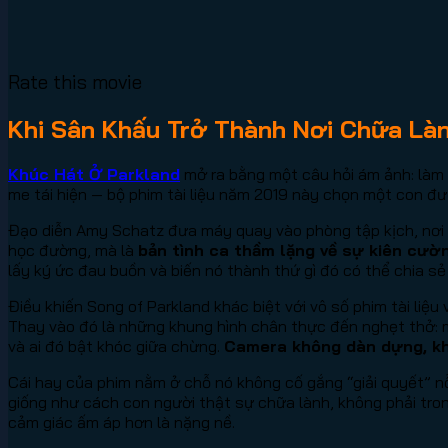
Rate this movie
Khi Sân Khấu Trở Thành Nơi Chữa Là
Khúc Hát Ở Parkland
mở ra bằng một câu hỏi ám ảnh: làm 
me tái hiện — bộ phim tài liệu năm 2019 này chọn một con đ
Đạo diễn Amy Schatz đưa máy quay vào phòng tập kịch, nơi nh
học đường, mà là
bản tình ca thầm lặng về sự kiên cườ
lấy ký ức đau buồn và biến nó thành thứ gì đó có thể chia sẻ
Điều khiến Song of Parkland khác biệt với vô số phim tài liệu
Thay vào đó là những khung hình chân thực đến nghẹt thở: mộ
và ai đó bật khóc giữa chừng.
Camera không dàn dựng, kh
Cái hay của phim nằm ở chỗ nó không cố gắng “giải quyết” n
giống như cách con người thật sự chữa lành, không phải trong
cảm giác ấm áp hơn là nặng nề.