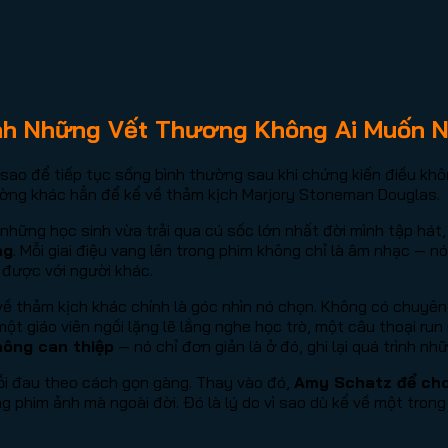
nh Những Vết Thương Không Ai Muốn N
sao để tiếp tục sống bình thường sau khi chứng kiến điều kh
ường khác hẳn để kể về thảm kịch Marjory Stoneman Douglas.
ững học sinh vừa trải qua cú sốc lớn nhất đời mình tập hát, 
ng
. Mỗi giai điệu vang lên trong phim không chỉ là âm nhạc — n
 được với người khác.
 về thảm kịch khác chính là góc nhìn nó chọn. Không có chuyên 
t giáo viên ngồi lặng lẽ lắng nghe học trò, một câu thoại run
ông can thiệp
— nó chỉ đơn giản là ở đó, ghi lại quá trình n
ỗi đau theo cách gọn gàng. Thay vào đó,
Amy Schatz để cho 
 phim ảnh mà ngoài đời. Đó là lý do vì sao dù kể về một trong