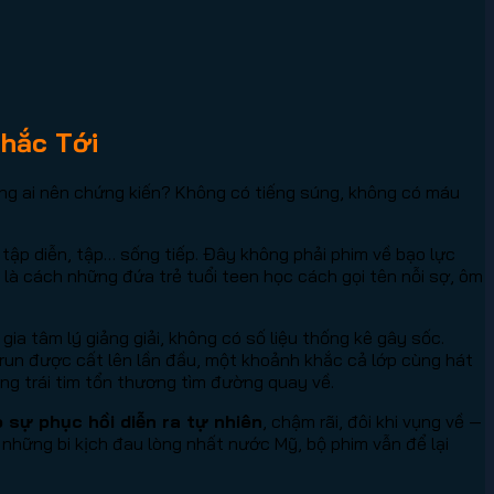
hắc Tới
ông ai nên chứng kiến? Không có tiếng súng, không có máu
tập diễn, tập… sống tiếp. Đây không phải phim về bạo lực
ó là cách những đứa trẻ tuổi teen học cách gọi tên nỗi sợ, ôm
gia tâm lý giảng giải, không có số liệu thống kê gây sốc.
 run được cất lên lần đầu, một khoảnh khắc cả lớp cùng hát
hững trái tim tổn thương tìm đường quay về.
sự phục hồi diễn ra tự nhiên
, chậm rãi, đôi khi vụng về —
 những bi kịch đau lòng nhất nước Mỹ, bộ phim vẫn để lại