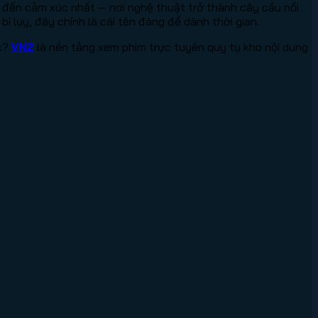
đến cảm xúc nhất — nơi nghệ thuật trở thành cây cầu nối
lụy, đây chính là cái tên đáng để dành thời gian.
ác?
VN2
là nền tảng xem phim trực tuyến quy tụ kho nội dung