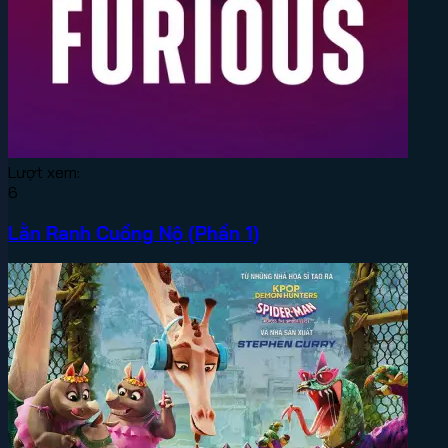
Lượt xem:
6
Lằn Ranh Cuồng Nộ (Phần 1)