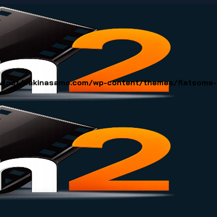
oot/sakinasamo.com/wp-content/themes/flatsome-ch