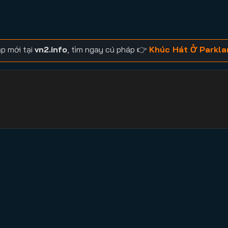
p mới tại
vn2.info
, tìm ngay cú pháp 👉
Khúc Hát Ở Parkla