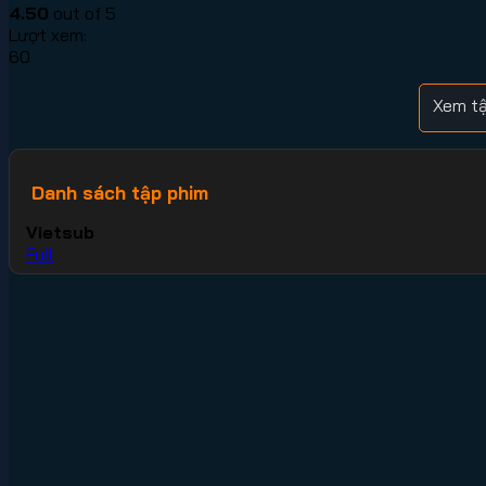
4.50
out of 5
Lượt xem:
60
Xem tậ
Danh sách tập phim
Vietsub
Full